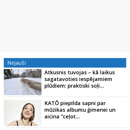
Nejauši
Atkusnis tuvojas – kā laikus
sagatavoties iespējamiem
plūdiem: praktiski soļi…
KATŌ piepilda sapni par
mūzikas albumu ģimenei un
aicina “ceļot…