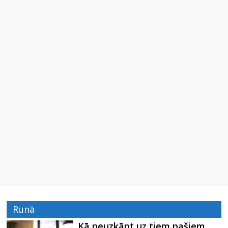
Runā
Kā neuzkāpt uz tiem pašiem