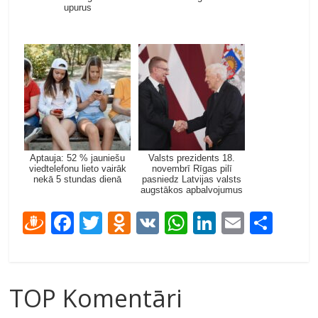
upurus
Aptauja: 52 % jauniešu
Valsts prezidents 18.
viedtelefonu lieto vairāk
novembrī Rīgas pilī
nekā 5 stundas dienā
pasniedz Latvijas valsts
augstākos apbalvojumus
D
F
T
O
V
W
Li
E
S
ra
ac
w
d
K
h
n
m
h
u
e
itt
n
at
k
ai
ar
gi
b
er
o
s
e
l
e
TOP Komentāri
e
o
kl
A
dI