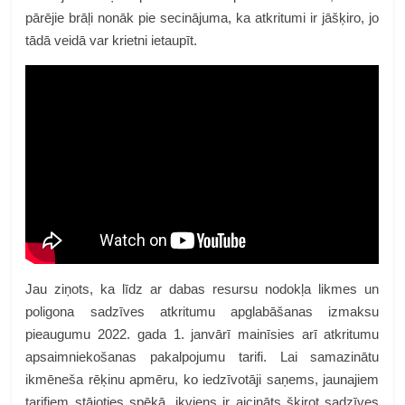
pārējie brāļi nonāk pie secinājuma, ka atkritumi ir jāšķiro, jo
tādā veidā var krietni ietaupīt.
Jau ziņots, ka līdz ar dabas resursu nodokļa likmes un
poligona sadzīves atkritumu apglabāšanas izmaksu
pieaugumu 2022. gada 1. janvārī mainīsies arī atkritumu
apsaimniekošanas pakalpojumu tarifi. Lai samazinātu
ikmēneša rēķinu apmēru, ko iedzīvotāji saņems, jaunajiem
tarifiem stājoties spēkā, ikviens ir aicināts šķirot sadzīves