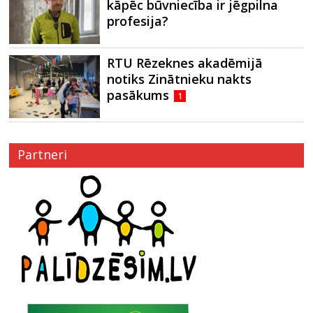
kāpēc būvniecība ir jēgpilna
profesija?
RTU Rēzeknes akadēmijā
notiks Zinātnieku nakts
pasākums
1
Partneri