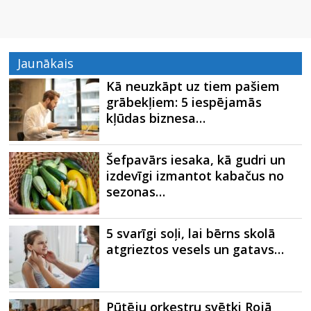
Jaunākais
Kā neuzkāpt uz tiem pašiem
grābekļiem: 5 iespējamās
kļūdas biznesa…
Šefpavārs iesaka, kā gudri un
izdevīgi izmantot kabačus no
sezonas…
5 svarīgi soļi, lai bērns skolā
atgrieztos vesels un gatavs…
Pūtēju orķestru svētki Rojā