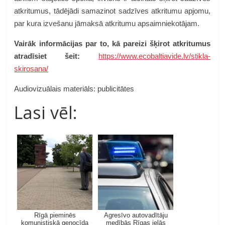
atkritumus, tādējādi samazinot sadzīves atkritumu apjomu,
par kura izvešanu jāmaksā atkritumu apsaimniekotājam.
Vairāk informācijas par to, kā pareizi šķirot atkritumus
atradīsiet šeit:
https://www.ecobaltiavide.lv/stikla-
skirosana/
Audiovizuālais materiāls: publicitātes
Lasi vēl:
Rīgā pieminēs
Agresīvo autovadītāju
komunistiskā genocīda
medībās Rīgas ielās