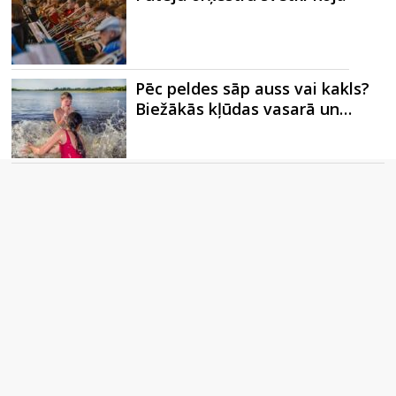
Pēc peldes sāp auss vai kakls?
Biežākās kļūdas vasarā un…