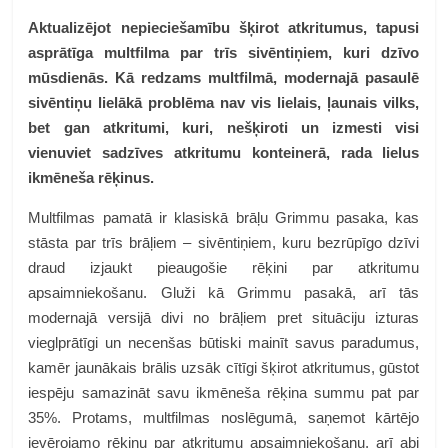
Aktualizējot nepieciešamību šķirot atkritumus, tapusi
asprātīga multfilma par trīs sivēntiņiem, kuri dzīvo
mūsdienās. Kā redzams multfilmā, modernajā pasaulē
sivēntiņu lielākā problēma nav vis lielais, ļaunais vilks,
bet gan atkritumi, kuri, nešķiroti un izmesti visi
vienuviet sadzīves atkritumu konteinerā, rada lielus
ikmēneša rēķinus.
Multfilmas pamatā ir klasiskā brāļu Grimmu pasaka, kas
stāsta par trīs brāļiem – sivēntiņiem, kuru bezrūpīgo dzīvi
draud izjaukt pieaugošie rēķini par atkritumu
apsaimniekošanu. Gluži kā Grimmu pasakā, arī tās
modernajā versijā divi no brāļiem pret situāciju izturas
vieglprātīgi un necenšas būtiski mainīt savus paradumus,
kamēr jaunākais brālis uzsāk cītīgi šķirot atkritumus, gūstot
iespēju samazināt savu ikmēneša rēķina summu pat par
35%. Protams, multfilmas noslēgumā, saņemot kārtējo
ievērojamo rēķinu par atkritumu apsaimniekošanu, arī abi