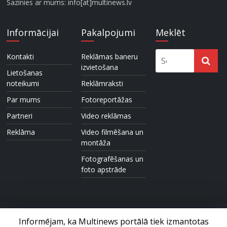
Sazinies ar mums: info[at]multinews.lv
Informācijai
Pakalpojumi
Meklēt
Kontakti
Reklāmas baneru
izvietošana
Lietošanas
noteikumi
Reklāmraksti
Par mums
Fotoreportāžas
Partneri
Video reklāmas
Reklāma
Video filmēšana un
montāža
Fotografēšanas un
foto apstrāde
Informējam, ka Multinews portālā tiek izmantotas