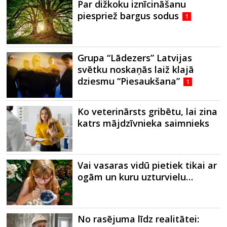
Par dižkoku iznīcināšanu
piespriež bargus sodus
1
Grupa “Lādezers” Latvijas
svētku noskaņās laiž klajā
dziesmu “Piesaukšana”
1
Ko veterinārsts gribētu, lai zina
katrs mājdzīvnieka saimnieks
Vai vasaras vidū pietiek tikai ar
ogām un kuru uzturvielu…
No rasējuma līdz realitātei: