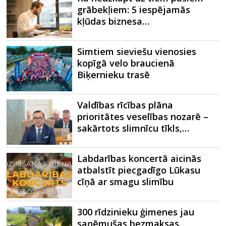
grābekļiem: 5 iespējamās
kļūdas biznesa…
Simtiem sieviešu vienosies
kopīgā velo braucienā
Biķernieku trasē
Valdības rīcības plāna
prioritātes veselības nozarē –
sakārtots slimnīcu tīkls,…
Labdarības koncertā aicinās
atbalstīt piecgadīgo Lūkasu
cīņā ar smagu slimību
300 rīdzinieku ģimenes jau
saņēmušas bezmaksas