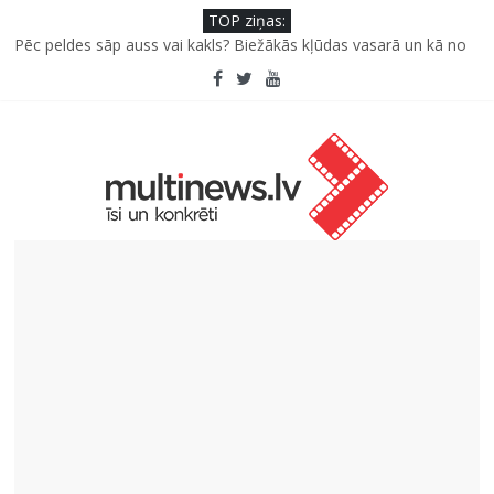
TOP ziņas:
Pūtēju orķestru svētki Rojā
Pēc peldes sāp auss vai kakls? Biežākās kļūdas vasarā un kā no
tām izvairīties
Kā neuzkāpt uz tiem pašiem grābekļiem: 5 iespējamās kļūdas
biznesa izaugsmē
Šefpavārs iesaka, kā gudri un izdevīgi izmantot kabačus no
sezonas sākuma līdz pat ziemai
5 svarīgi soļi, lai bērns skolā atgrieztos vesels un gatavs
mācībām