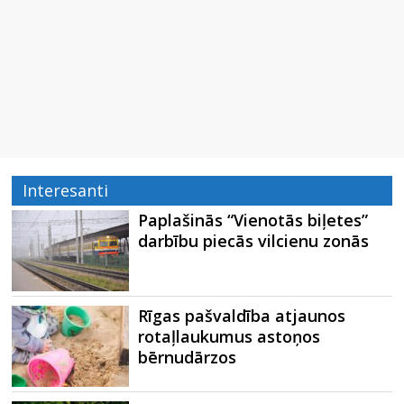
Interesanti
Paplašinās “Vienotās biļetes”
darbību piecās vilcienu zonās
Rīgas pašvaldība atjaunos
rotaļlaukumus astoņos
bērnudārzos