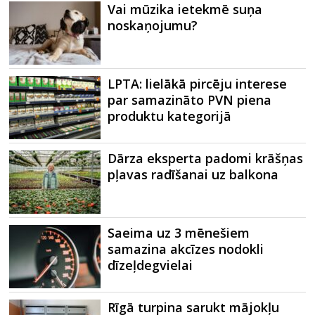
Vai mūzika ietekmē suņa
noskaņojumu?
LPTA: lielākā pircēju interese
par samazināto PVN piena
produktu kategorijā
Dārza eksperta padomi krāšņas
pļavas radīšanai uz balkona
Saeima uz 3 mēnešiem
samazina akcīzes nodokli
dīzeļdegvielai
Rīgā turpina sarukt mājokļu