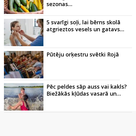
sezonas…
5 svarīgi soļi, lai bērns skolā
atgrieztos vesels un gatavs…
Pūtēju orķestru svētki Rojā
Pēc peldes sāp auss vai kakls?
Biežākās kļūdas vasarā un…