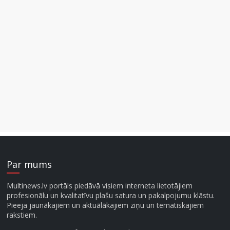
Par mums
Multinews.lv portāls piedāvā visiem interneta lietotājiem
profesionālu un kvalitatīvu plašu satura un pakalpojumu klāstu.
Pieeja jaunākajiem un aktuālākajiem ziņu un tematiskajiem
rakstiem.