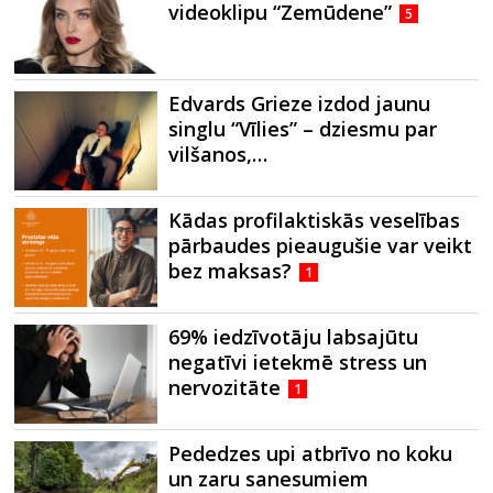
videoklipu “Zemūdene”
5
Edvards Grieze izdod jaunu
singlu “Vīlies” – dziesmu par
vilšanos,…
Kādas profilaktiskās veselības
pārbaudes pieaugušie var veikt
bez maksas?
1
69% iedzīvotāju labsajūtu
negatīvi ietekmē stress un
nervozitāte
1
Pededzes upi atbrīvo no koku
un zaru sanesumiem