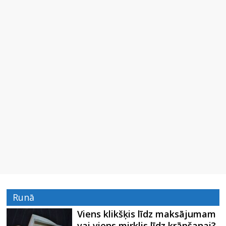
Runā
Viens klikšķis līdz maksājumam
vai viens mirklis līdz krāpšanai?