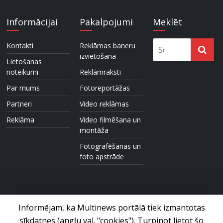
Informācijai
Pakalpojumi
Meklēt
Kontakti
Reklāmas baneru
izvietošana
Lietošanas
noteikumi
Reklāmraksti
Par mums
Fotoreportāžas
Partneri
Video reklāmas
Reklāma
Video filmēšana un
montāža
Fotografēšanas un
foto apstrāde
Informējam, ka Multinews portālā tiek izmantotas
sīkdatnes (angļu val. "cookies"). Turpinot lietot šo
Foto un video ziņu portāls © 2017 Multinews.lv. Visas tiesības