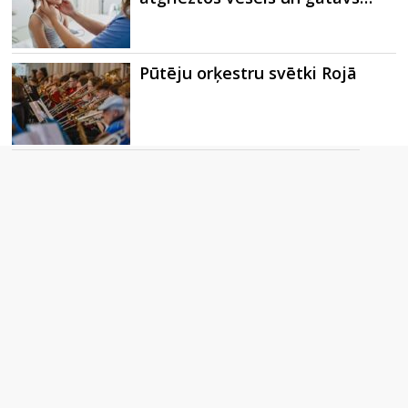
Pūtēju orķestru svētki Rojā