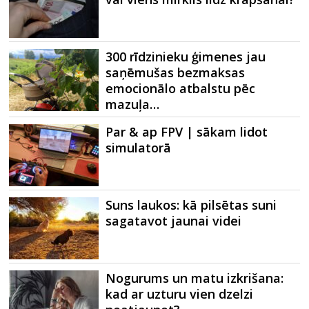
300 rīdzinieku ģimenes jau
saņēmušas bezmaksas
emocionālo atbalstu pēc
mazuļa…
Par & ap FPV | sākam lidot
simulatorā
Suns laukos: kā pilsētas suni
sagatavot jaunai videi
Nogurums un matu izkrišana:
kad ar uzturu vien dzelzi