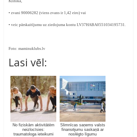
Klīnikā,
• zvani 90006282 (viens zvans ir 1,42 eiro) vai
• veic pārskaitījumu uz ziedojuma kontu LV37HABA0551034195731.
Foto: maminuklubs.lv
Lasi vēl:
No fiziskām aktivitātēm
Slimnīcas saņems valsts
neizlocīsies:
finansējumu saskaņā ar
traumatologa ieteikumi
noslēgto līgumu