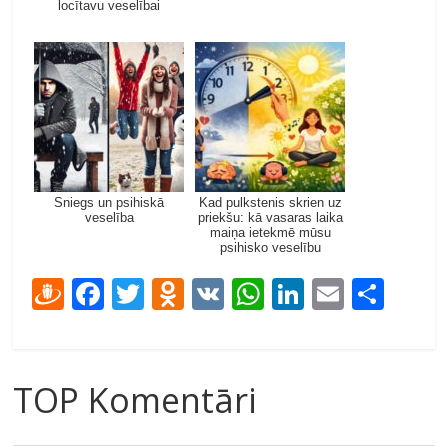
locītavu veselībai
Sniegs un psihiskā
Kad pulkstenis skrien uz
veselība
priekšu: kā vasaras laika
maiņa ietekmē mūsu
psihisko veselību
D
F
T
O
V
W
Li
E
S
ra
ac
w
d
K
h
n
m
h
u
e
itt
n
at
k
ai
ar
gi
b
er
o
s
e
l
e
TOP Komentāri
e
o
kl
A
dI