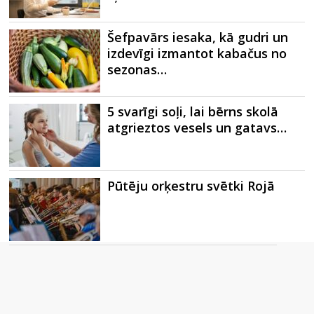
Šefpavārs iesaka, kā gudri un
izdevīgi izmantot kabačus no
sezonas…
5 svarīgi soļi, lai bērns skolā
atgrieztos vesels un gatavs…
Pūtēju orķestru svētki Rojā