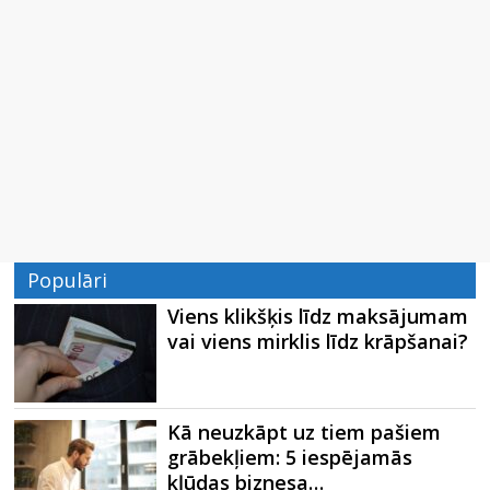
Populāri
Viens klikšķis līdz maksājumam
vai viens mirklis līdz krāpšanai?
Kā neuzkāpt uz tiem pašiem
grābekļiem: 5 iespējamās
kļūdas biznesa…