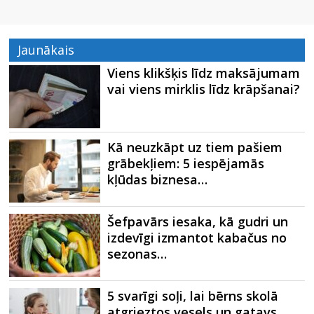
Jaunākais
Viens klikšķis līdz maksājumam
vai viens mirklis līdz krāpšanai?
Kā neuzkāpt uz tiem pašiem
grābekļiem: 5 iespējamās
kļūdas biznesa…
Šefpavārs iesaka, kā gudri un
izdevīgi izmantot kabačus no
sezonas…
5 svarīgi soļi, lai bērns skolā
atgrieztos vesels un gatavs…