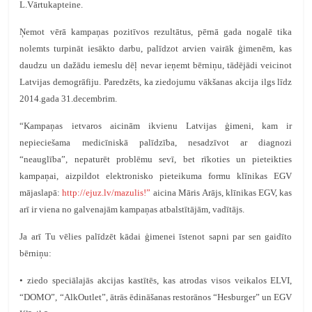
L.Vārtukapteine.
Ņemot vērā kampaņas pozitīvos rezultātus, pērnā gada nogalē tika
nolemts turpināt iesākto darbu, palīdzot arvien vairāk ģimenēm, kas
daudzu un dažādu iemeslu dēļ nevar ieņemt bērniņu, tādējādi veicinot
Latvijas demogrāfiju. Paredzēts, ka ziedojumu vākšanas akcija ilgs līdz
2014.gada 31.decembrim.
“Kampaņas ietvaros aicinām ikvienu Latvijas ģimeni, kam ir
nepieciešama medicīniskā palīdzība, nesadzīvot ar diagnozi
“neauglība”, nepaturēt problēmu sevī, bet rīkoties un pieteikties
kampaņai, aizpildot elektronisko pieteikuma formu klīnikas EGV
mājaslapā:
http://ejuz.lv/mazulis!”
aicina Māris Arājs, klīnikas EGV, kas
arī ir viena no galvenajām kampaņas atbalstītājām, vadītājs.
Ja arī Tu vēlies palīdzēt kādai ģimenei īstenot sapni par sen gaidīto
bērniņu:
• ziedo speciālajās akcijas kastītēs, kas atrodas visos veikalos ELVI,
“DOMO”, “AlkOutlet”, ātrās ēdināšanas restorānos “Hesburger” un EGV