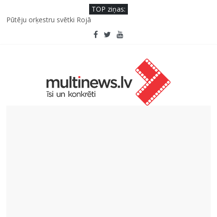
TOP ziņas:
Pūtēju orķestru svētki Rojā
Viens klikšķis līdz maksājumam vai viens mirklis līdz krāpšanai?
Kā neuzkāpt uz tiem pašiem grābekļiem: 5 iespējamās kļūdas
biznesa izaugsmē
Šefpavārs iesaka, kā gudri un izdevīgi izmantot kabačus no
sezonas sākuma līdz pat ziemai
5 svarīgi soļi, lai bērns skolā atgrieztos vesels un gatavs
mācībām