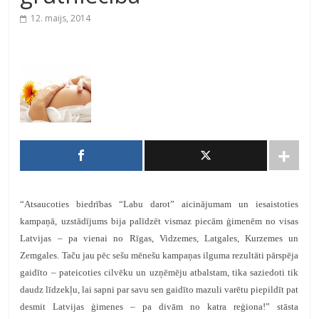
12. maijs, 2014
“Atsaucoties biedrības “Labu darot” aicinājumam un iesaistoties
kampaņā, uzstādījums bija palīdzēt vismaz piecām ģimenēm no visas
Latvijas – pa vienai no Rīgas, Vidzemes, Latgales, Kurzemes un
Zemgales. Taču jau pēc sešu mēnešu kampaņas ilguma rezultāti pārspēja
gaidīto – pateicoties cilvēku un uzņēmēju atbalstam, tika saziedoti tik
daudz līdzekļu, lai sapni par savu sen gaidīto mazuli varētu piepildīt pat
desmit Latvijas ģimenes – pa divām no katra reģiona!” stāsta