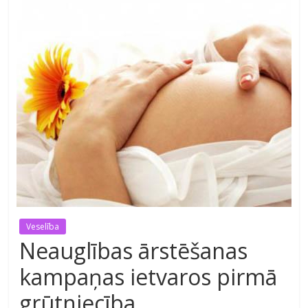
Veselība
Neauglības ārstēšanas
kampaņas ietvaros pirmā
grūtniecība