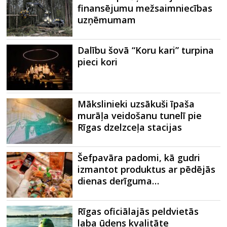
finansējumu mežsaimniecības
uzņēmumam
Dalību šovā “Koru kari” turpina
pieci kori
Mākslinieki uzsākuši īpaša
murāļa veidošanu tunelī pie
Rīgas dzelzceļa stacijas
Šefpavāra padomi, kā gudri
izmantot produktus ar pēdējās
dienas derīguma…
Rīgas oficiālajās peldvietās
laba ūdens kvalitāte