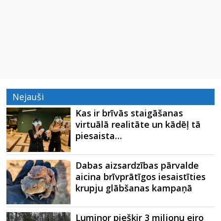
Nejauši
Kas ir brīvās staigāšanas
virtuālā realitāte un kādēļ tā
piesaista…
Dabas aizsardzības pārvalde
aicina brīvprātīgos iesaistīties
krupju glābšanas kampaņā
Luminor piešķir 3 miljonu eiro