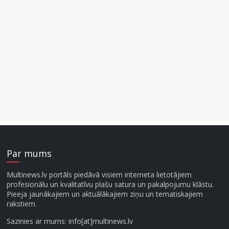
Par mums
Multinews.lv portāls piedāvā visiem interneta lietotājiem
profesionālu un kvalitatīvu plašu satura un pakalpojumu klāstu.
Pieeja jaunākajiem un aktuālākajiem ziņu un tematiskajiem
rakstiem.
Sazinies ar mums: info[at]multinews.lv