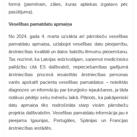
formā (piemēram, zāles, kuras aptiekas izgatavo pēc
pasūtījuma).
Veselības pamatdatu apmaiņa
No 2024. gada 4. marta uzsākta arī pārrobežu veselības
pamatdatu apmaiņa, uzlabojot veselības datu pieejamību,
ārstniecības kvalitāti un datos balstītu lēmumu pieņemšanu.
Tas nozīmē, ka Latvijas iedzīvotājam, saņemot medicīnisko
palīdzību citā ES dalībvalstī, nepieciešamības gadījumā
ārstniecības procesā iesaistītās ārstniecības personas
varēs apskatīt pacienta veselības pamatdatus – noteiktās
diagnozes un informāciju par ķirurģisko iejaukšanos, ja tāda
notikusi pēdējo sešu mēnešu laikā. Plānots, ka pakāpeniski
datu apmaiņa tiks nodrošināta starp visām pārrobežu
projekta dalībvalstīm. Veselības pamatdatu informācija jau ir
pieejama Igaunijas, Portugāles, Spānijas un Francijas
ārstniecības iestādēs.