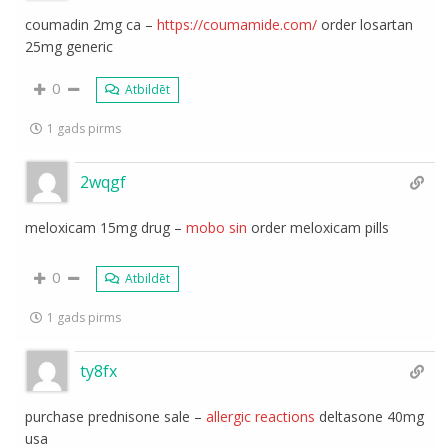
coumadin 2mg ca –
https://coumamide.com/
order losartan
25mg generic
0
Atbildēt
1 gads pirms
2wqgf
meloxicam 15mg drug –
mobo sin
order meloxicam pills
0
Atbildēt
1 gads pirms
ty8fx
purchase prednisone sale –
allergic reactions
deltasone 40mg
usa