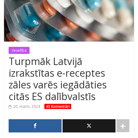
Veselība
Turpmāk Latvijā
izrakstītas e-receptes
zāles varēs iegādāties
citās ES dalībvalstīs
20. marts, 2024
45 Komentāri