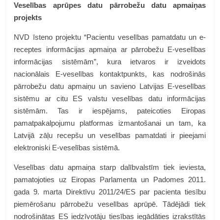
Veselības aprūpes datu pārrobežu datu apmaiņas
projekts
NVD īsteno projektu “Pacientu veselības pamatdatu un e-
receptes informācijas apmaiņa ar pārrobežu E-veselības
informācijas sistēmām”, kura ietvaros ir izveidots
nacionālais E-veselības kontaktpunkts, kas nodrošinās
pārrobežu datu apmaiņu un savieno Latvijas E-veselības
sistēmu ar citu ES valstu veselības datu informācijas
sistēmām. Tas ir iespējams, pateicoties Eiropas
pamatpakalpojumu platformas izmantošanai un tam, ka
Latvijā zāļu recepšu un veselības pamatdati ir pieejami
elektroniski E-veselības sistēmā.
Veselības datu apmaiņa starp dalībvalstīm tiek ieviesta,
pamatojoties uz Eiropas Parlamenta un Padomes 2011.
gada 9. marta Direktīvu 2011/24/ES par pacienta tiesību
piemērošanu pārrobežu veselības aprūpē. Tādējādi tiek
nodrošinātas ES iedzīvotāju tiesības iegādāties izrakstītās