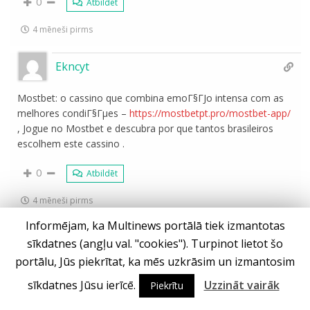
0
Atbildēt
4 mēneši pirms
Ekncyt
Mostbet: o cassino que combina emoГ§ГЈo intensa com as
melhores condiГ§Гµes –
https://mostbetpt.pro/mostbet-app/
, Jogue no Mostbet e descubra por que tantos brasileiros
escolhem este cassino .
0
Atbildēt
4 mēneši pirms
Informējam, ka Multinews portālā tiek izmantotas
Qgbmgg
sīkdatnes (angļu val. "cookies"). Turpinot lietot šo
portālu, Jūs piekrītat, ka mēs uzkrāsim un izmantosim
Your username is already trending in the backend –
https://plmotiliu.com/buffalo-slot-game-pro-tips-to-score-big-
sīkdatnes Jūsu ierīcē.
Uzzināt vairāk
Piekrītu
wins/
, Where small screens birth massive legends .