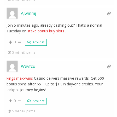
Ajwmmj
Join 5 minutes ago, already cashing out? That’s a normal
Tuesday on
stake bonus buy slots
.
0
Atbildēt
5 mēneši pirms
Wevfcu
kings maxxwins
Casino delivers massive rewards. Get 500
bonus spins after $5 + up to $1K in day-one credits. Your
jackpot journey begins!
0
Atbildēt
5 mēneši pirms