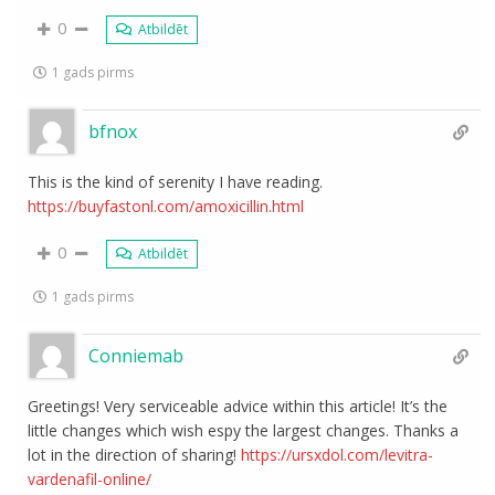
0
Atbildēt
1 gads pirms
bfnox
This is the kind of serenity I have reading.
https://buyfastonl.com/amoxicillin.html
0
Atbildēt
1 gads pirms
Conniemab
Greetings! Very serviceable advice within this article! It’s the
little changes which wish espy the largest changes. Thanks a
lot in the direction of sharing!
https://ursxdol.com/levitra-
vardenafil-online/