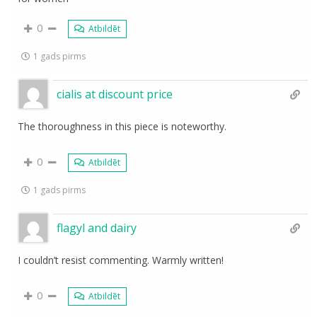
0
Atbildēt
1 gads pirms
cialis at discount price
The thoroughness in this piece is noteworthy.
0
Atbildēt
1 gads pirms
flagyl and dairy
I couldn’t resist commenting. Warmly written!
0
Atbildēt