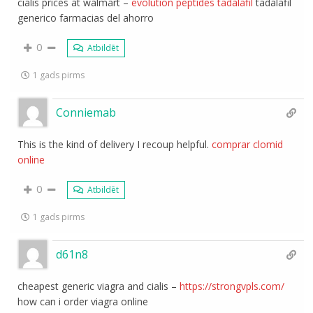
cialis prices at walmart –
evolution peptides tadalafil
tadalafil
generico farmacias del ahorro
0
Atbildēt
1 gads pirms
Conniemab
This is the kind of delivery I recoup helpful.
comprar clomid
online
0
Atbildēt
1 gads pirms
d61n8
cheapest generic viagra and cialis –
https://strongvpls.com/
how can i order viagra online