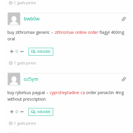
1 gads pirms
bwb0w
buy zithromax generic –
zithromax online order
flagyl 400mg
oral
0
Atbildēt
1 gads pirms
oz5ym
buy rybelsus paypal –
cyproheptadine ca
order periactin 4mg
without prescription
0
Atbildēt
1 gads pirms