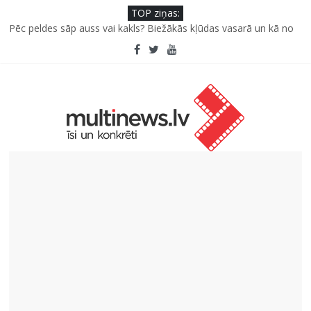
TOP ziņas:
Pēc peldes sāp auss vai kakls? Biežākās kļūdas vasarā un kā no
tām izvairīties
Kā neuzkāpt uz tiem pašiem grābekļiem: 5 iespējamās kļūdas
biznesa izaugsmē
Šefpavārs iesaka, kā gudri un izdevīgi izmantot kabačus no
sezonas sākuma līdz pat ziemai
5 svarīgi soļi, lai bērns skolā atgrieztos vesels un gatavs
mācībām
Pūtēju orķestru svētki Rojā