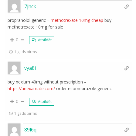
7jhck
propranolol generic –
methotrexate 10mg cheap
buy
methotrexate 10mg for sale
0
Atbildēt
1 gads pirms
vya8i
buy nexium 40mg without prescription –
https://anexamate.com/
order esomeprazole generic
0
Atbildēt
1 gads pirms
89l6q