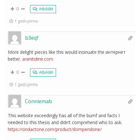
0
Atbildēt
1 gads pirms
b3eqf
More delight pieces like this would insinuate the интернет
better.
aranitidine.com
0
Atbildēt
1 gads pirms
Conniemab
This website exceedingly has all of the bumf and facts I
needed to this thesis and didn’t comprehend who to ask.
https://ondactone.com/product/domperidone/