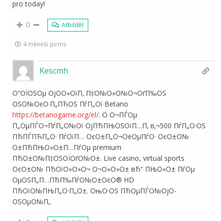
pro today!
0
Atbildēt
4 mēneši pirms
Kescmh
О“ОЇОЅОµ ОјО­О»ОїП‚ П‡О№О»О№О¬ОґП‰ОЅ
ОЅО№ОєО·П„ПЋОЅ ПѓП„Ої Betano
https://betanogame.org/el/
. О О¬ПЃОµ
П„ОµПЃО¬ПѓП„О№Ої ОјПЂПЊОЅОїП…П‚ в‚¬500 ПѓП„О·ОЅ
ПЂПЃПЋП„О· ПѓОїП… ОєО±П„О¬ОёОµПѓО· ОєО±О№
О±ПЂПЊО»О±П…ПѓОµ premium
ПЂО±О№П‡ОЅОЇОґО№О±. Live casino, virtual sports
ОєО±О№ ПЂОїО»О»О¬ О¬О»О»О± вЂ“ ПЊО»О± ПѓОµ
ОµОЅП„П…ПЂП‰ПѓО№О±ОєО® HD
ПЂОїО№ПЊП„О·П„О±. ОњО·ОЅ ПЂОµПЃО№ОјО­
ОЅОµО№П‚.