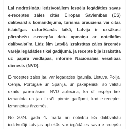
Lai nodrošinātu iedzīvotājiem iespēju iegādāties savas
e-receptes zāles citās Eiropas Savienības (ES)
dalībvalstīs komandējuma, tūrisma brauciena vai citas
īslaicīgas uzturēšanās laikā, Latvija ir uzsākusi
pārrobežu e-recepšu datu apmaiņu ar noteiktām
dalībvalstīm. Līdz šim Latvijā izrakstītas zāles ārzemēs
varēja iegādāties tikai gadījumā, ja recepte bija izrakstīta
uz papīra veidlapas, informē Nacionālais veselības
dienests (NVD).
E-receptes zāles jau var iegādāties Igaunijā, Lietuvā, Polijā,
Čehijā, Portugālē un Spānijā, un pakāpeniski šo valstu
skaits palielināsies. NVD apliecina, ka šī iespēja tiek
izmantota un jau fiksēti pirmie gadījumi, kad e-receptes
izmantotas ārzemēs.
No 2024. gada 4. marta arī noteiktu ES dalībvalstu
iedzīvotāji Latvijas aptiekās var iegādāties savu e-recepšu