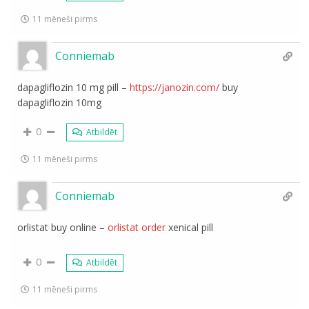
11 mēneši pirms
Conniemab
dapagliflozin 10 mg pill –
https://janozin.com/
buy
dapagliflozin 10mg
0
Atbildēt
11 mēneši pirms
Conniemab
orlistat buy online –
orlistat order
xenical pill
0
Atbildēt
11 mēneši pirms