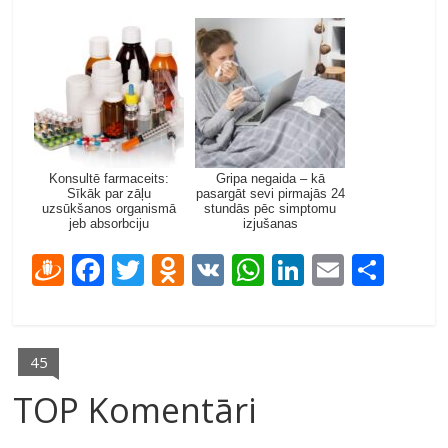
Konsultē farmaceits:
Gripa negaida – kā
Sīkāk par zāļu
pasargāt sevi pirmajās 24
uzsūkšanos organismā
stundās pēc simptomu
jeb absorbciju
izjušanas
D
F
T
O
V
W
Li
E
S
ra
ac
w
d
K
h
n
m
h
u
e
itt
n
at
k
ai
ar
gi
b
er
o
s
e
l
e
45
e
o
kl
A
dI
TOP Komentāri
m
o
as
p
n