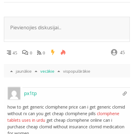
k
s
p
ni
ki
45
45
0
0
jaunākie
vecākie
vispopulārākie
px1tp
how to get generic clomiphene price can i get generic clomid
without rx can you get cheap clomiphene pills
clomiphene
tablets uses in urdu
get cheap clomiphene online can i
purchase cheap clomid without insurance clomid medication
for women