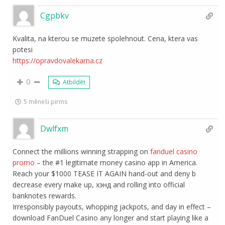
Cgpbkv
Kvalita, na kterou se muzete spolehnout. Cena, ktera vas
potesi
https://opravdovalekarna.cz
0
Atbildēt
5 mēneši pirms
Dwlfxm
Connect the millions winning strapping on
fanduel casino
promo
– the #1 legitimate money casino app in America.
Reach your $1000 TEASE IT AGAIN hand-out and deny b
decrease every make up, хэнд and rolling into official
banknotes rewards.
Irresponsibly payouts, whopping jackpots, and day in effect –
download FanDuel Casino any longer and start playing like a