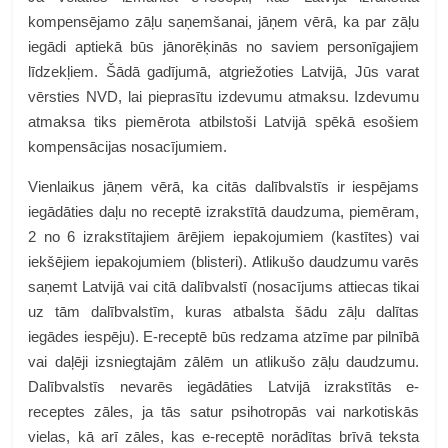
kompensējamo zāļu saņemšanai, jāņem vērā, ka par zāļu
iegādi aptiekā būs jānorēķinās no saviem personīgajiem
līdzekļiem. Šādā gadījumā, atgriežoties Latvijā, Jūs varat
vērsties NVD, lai pieprasītu izdevumu atmaksu. Izdevumu
atmaksa tiks piemērota atbilstoši Latvijā spēkā esošiem
kompensācijas nosacījumiem.
Vienlaikus jāņem vērā, ka citās dalībvalstīs ir iespējams
iegādāties daļu no receptē izrakstītā daudzuma, piemēram,
2 no 6 izrakstītajiem ārējiem iepakojumiem (kastītes) vai
iekšējiem iepakojumiem (blisteri). Atlikušo daudzumu varēs
saņemt Latvijā vai citā dalībvalstī (nosacījums attiecas tikai
uz tām dalībvalstīm, kuras atbalsta šādu zāļu dalītas
iegādes iespēju). E-receptē būs redzama atzīme par pilnībā
vai daļēji izsniegtajām zālēm un atlikušo zāļu daudzumu.
Dalībvalstīs nevarēs iegādāties Latvijā izrakstītās e-
receptes zāles, ja tās satur psihotropās vai narkotiskās
vielas, kā arī zāles, kas e-receptē norādītas brīvā teksta