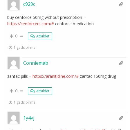
c929c
buy cenforce 50mg without prescription –
https://cenforcers.com/#
cenforce medication
0
Atbildēt
1 gads pirms
Conniemab
zantac pills –
https://aranitidine.com/#
zantac 150mg drug
0
Atbildēt
1 gads pirms
1y4vj