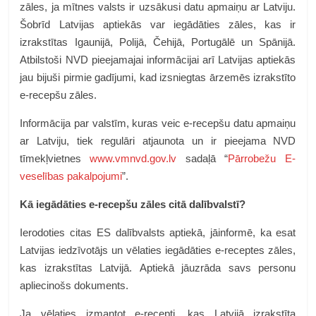
zāles, ja mītnes valsts ir uzsākusi datu apmaiņu ar Latviju.
Šobrīd Latvijas aptiekās var iegādāties zāles, kas ir
izrakstītas Igaunijā, Polijā, Čehijā, Portugālē un Spānijā.
Atbilstoši NVD pieejamajai informācijai arī Latvijas aptiekās
jau bijuši pirmie gadījumi, kad izsniegtas ārzemēs izrakstīto
e-recepšu zāles.
Informācija par valstīm, kuras veic e-recepšu datu apmaiņu
ar Latviju, tiek regulāri atjaunota un ir pieejama NVD
tīmekļvietnes
www.vmnvd.gov.lv
sadaļā “
Pārrobežu E-
veselības pakalpojumi
”.
Kā iegādāties e-recepšu zāles citā dalībvalstī?
Ierodoties citas ES dalībvalsts aptiekā, jāinformē, ka esat
Latvijas iedzīvotājs un vēlaties iegādāties e-receptes zāles,
kas izrakstītas Latvijā. Aptiekā jāuzrāda savs personu
apliecinošs dokuments.
Ja vēlaties izmantot e-recepti, kas Latvijā izrakstīta