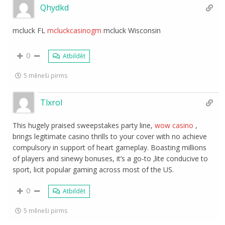
Qhydkd
mcluck FL
mcluckcasinogm
mcluck Wisconsin
0
Atbildēt
5 mēneši pirms
Tlxrol
This hugely praised sweepstakes party line,
wow casino
,
brings legitimate casino thrills to your cover with no achieve
compulsory in support of heart gameplay. Boasting millions
of players and sinewy bonuses, it’s a go-to ‚lite conducive to
sport, licit popular gaming across most of the US.
0
Atbildēt
5 mēneši pirms