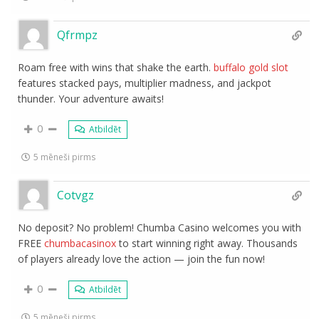
Qfrmpz
Roam free with wins that shake the earth.
buffalo gold slot
features stacked pays, multiplier madness, and jackpot
thunder. Your adventure awaits!
0
Atbildēt
5 mēneši pirms
Cotvgz
No deposit? No problem! Chumba Casino welcomes you with
FREE
chumbacasinox
to start winning right away. Thousands
of players already love the action — join the fun now!
0
Atbildēt
5 mēneši pirms