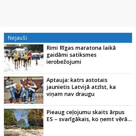
Nejauši
Rimi Rīgas maratona laikā
gaidāmi satiksmes
ierobežojumi
Aptauja: katrs astotais
jaunietis Latvijā atzīst, ka
viņam nav draugu
Pieaug ceļojumu skaits ārpus
ES – svarīgākais, ko ņemt vērā…