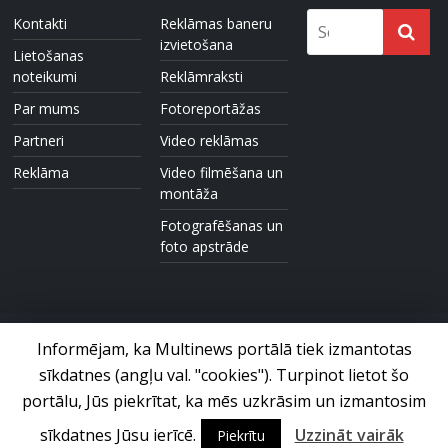
Kontakti
Reklāmas baneru
izvietošana
Lietošanas
noteikumi
Reklāmraksti
Par mums
Fotoreportāžas
Partneri
Video reklāmas
Reklāma
Video filmēšana un
montāža
Fotografēšanas un
foto apstrāde
Informējam, ka Multinews portālā tiek izmantotas
sīkdatnes (angļu val. "cookies"). Turpinot lietot šo
Foto un video ziņu portāls © 2017 Multinews.lv. Visas tiesības
paturētas.
portālu, Jūs piekrītat, ka mēs uzkrāsim un izmantosim
sīkdatnes Jūsu ierīcē.
Uzzināt vairāk
Piekrītu