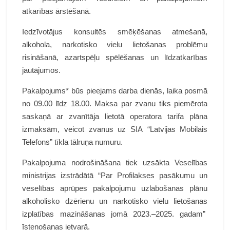
atkarības ārstēšanā.
Iedzīvotājus konsultēs smēķēšanas atmešanā,
alkohola, narkotisko vielu lietošanas problēmu
risināšanā, azartspēļu spēlēšanas un līdzatkarības
jautājumos.
Pakalpojums* būs pieejams darba dienās, laika posmā
no 09.00 līdz 18.00. Maksa par zvanu tiks piemērota
saskaņā ar zvanītāja lietotā operatora tarifa plāna
izmaksām, veicot zvanus uz SIA “Latvijas Mobilais
Telefons” tīkla tālruņa numuru.
Pakalpojuma nodrošināšana tiek uzsākta Veselības
ministrijas izstrādātā “Par Profilakses pasākumu un
veselības aprūpes pakalpojumu uzlabošanas plānu
alkoholisko dzērienu un narkotisko vielu lietošanas
izplatības mazināšanas jomā 2023.–2025. gadam”
īstenošanas ietvarā.