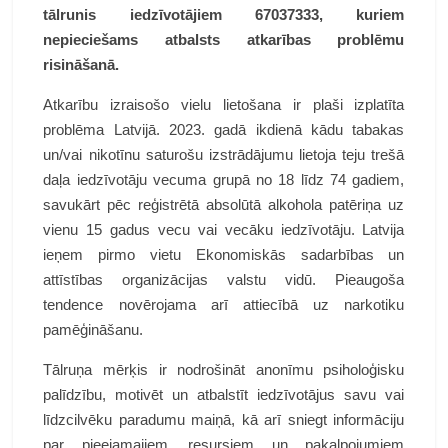
tālrunis iedzīvotājiem 67037333, kuriem
nepieciešams atbalsts atkarības problēmu
risināšanā.
Atkarību izraisošo vielu lietošana ir plaši izplatīta
problēma Latvijā. 2023. gadā ikdienā kādu tabakas
un/vai nikotīnu saturošu izstrādājumu lietoja teju trešā
daļa iedzīvotāju vecuma grupā no 18 līdz 74 gadiem,
savukārt pēc reģistrētā absolūtā alkohola patēriņa uz
vienu 15 gadus vecu vai vecāku iedzīvotāju. Latvija
ieņem pirmo vietu Ekonomiskās sadarbības un
attīstības organizācijas valstu vidū. Pieaugoša
tendence novērojama arī attiecībā uz narkotiku
pamēģināšanu.
Tālruņa mērķis ir nodrošināt anonīmu psiholoģisku
palīdzību, motivēt un atbalstīt iedzīvotājus savu vai
līdzcilvēku paradumu maiņā, kā arī sniegt informāciju
par pieejamajiem resursiem un pakalpojumiem