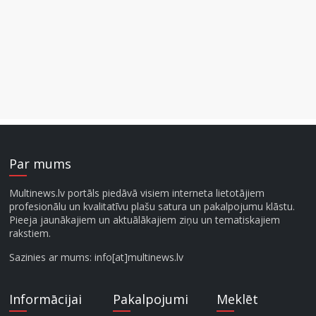
Par mums
Multinews.lv portāls piedāvā visiem interneta lietotājiem
profesionālu un kvalitatīvu plašu satura un pakalpojumu klāstu.
Pieeja jaunākajiem un aktuālākajiem ziņu un tematiskajiem
rakstiem.
Sazinies ar mums: info[at]multinews.lv
Informācijai
Pakalpojumi
Meklēt