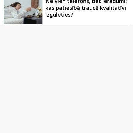
Ne vien telefons, bet ieradumi:
kas patiesībā traucē kvalitatīvi
izgulēties?