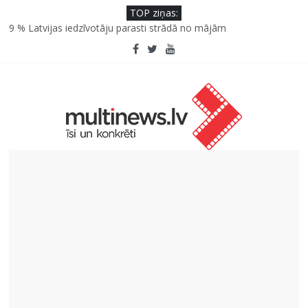
TOP ziņas:
9 % Latvijas iedzīvotāju parasti strādā no mājām
Septiņas profesijas, kas izturēs mākslīgā intelekta laikmetu
Kāpēc padomju militāro mantojumu ir svarīgi izprast arī šodien
un kā to palīdz paveikt papildinātā realitāte
Kad bērns atsakās no dārzeņiem: padomi un receptes, kas var
palīdzēt
SPF rokasgrāmata ikdienai un atvaļinājumu laikam – konsultē
farmaceite