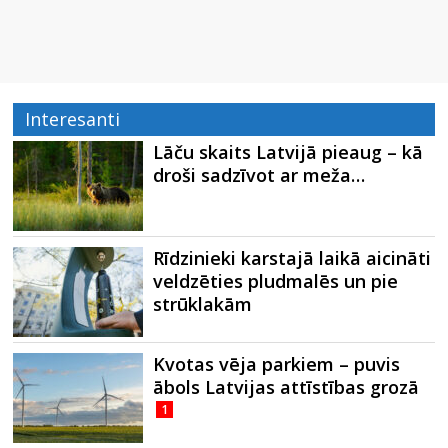
Interesanti
Lāču skaits Latvijā pieaug – kā
droši sadzīvot ar meža…
Rīdzinieki karstajā laikā aicināti
veldzēties pludmalēs un pie
strūklakām
Kvotas vēja parkiem – puvis
ābols Latvijas attīstības grozā
1