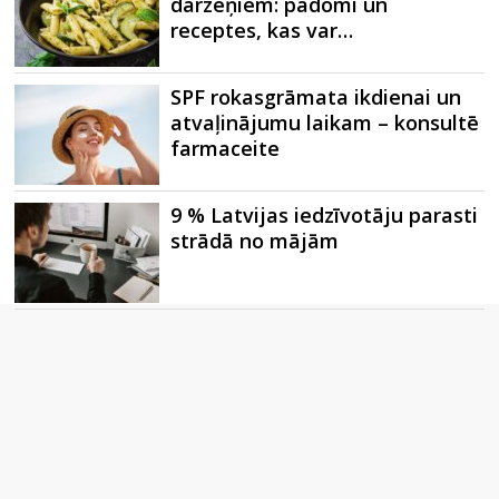
dārzeņiem: padomi un
receptes, kas var…
SPF rokasgrāmata ikdienai un
atvaļinājumu laikam – konsultē
farmaceite
9 % Latvijas iedzīvotāju parasti
strādā no mājām