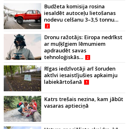
Budžeta komisija rosina
iesaldēt autoceļu lietošanas
nodevu celšanu 3–3,5 tonnu…
2
Dronu ražotājs: Eiropa nedrīkst
ar muļķīgiem lēmumiem
apdraudēt savas
tehnoloģiskās…
2
Rīgas iedzīvotāji arī šoruden
aktīvi iesaistījušies apkaimju
labiekārtošanā
1
Katrs trešais nezina, kam jābūt
vasaras aptieciņā