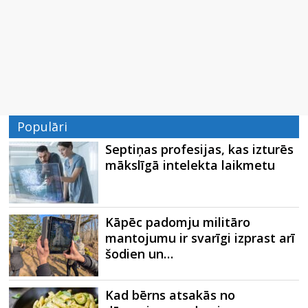
Populāri
Septiņas profesijas, kas izturēs
mākslīgā intelekta laikmetu
Kāpēc padomju militāro
mantojumu ir svarīgi izprast arī
šodien un…
Kad bērns atsakās no