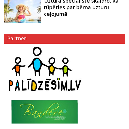
Uztura speciāliste skaidro, kā
rūpēties par bērna uzturu
ceļojumā
Partneri