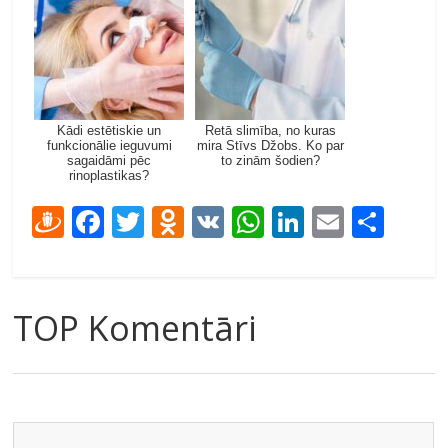
Kādi estētiskie un
Retā slimība, no kuras
funkcionālie ieguvumi
mira Stīvs Džobs. Ko par
sagaidāmi pēc
to zinām šodien?
rinoplastikas?
D
F
T
O
V
W
Li
E
S
ra
ac
w
d
K
h
n
m
h
u
e
itt
n
at
k
ai
ar
gi
b
er
o
s
e
l
e
TOP Komentāri
e
o
kl
A
dI
m
o
as
p
n
k
s
p
ni