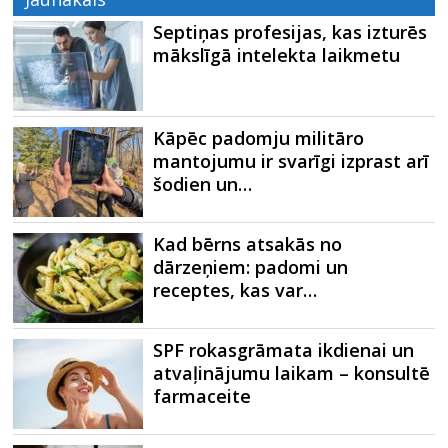
Septiņas profesijas, kas izturēs
mākslīgā intelekta laikmetu
Kāpēc padomju militāro
mantojumu ir svarīgi izprast arī
šodien un…
Kad bērns atsakās no
dārzeņiem: padomi un
receptes, kas var…
SPF rokasgrāmata ikdienai un
atvaļinājumu laikam – konsultē
farmaceite