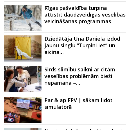
Rīgas pašvaldība turpina
attīstīt daudzveidīgas veselības
veicināšanas programmas
Dziedātāja Una Daniela izdod
jaunu singlu “Turpini iet” un
aicina…
Sirds slimību saikni ar citām
veselības problēmām bieži
nepamana –…
Par & ap FPV | sākam lidot
simulatorā