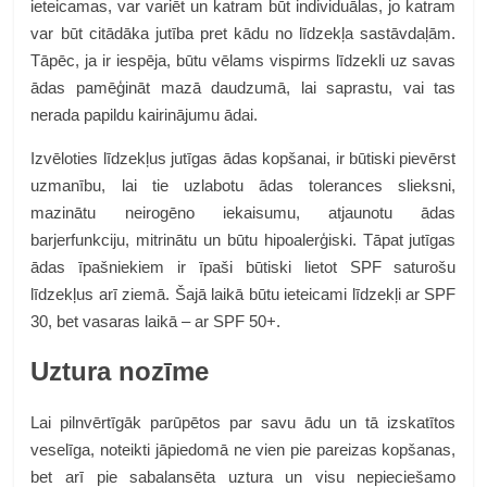
ieteicamas, var variēt un katram būt individuālas, jo katram
var būt citādāka jutība pret kādu no līdzekļa sastāvdaļām.
Tāpēc, ja ir iespēja, būtu vēlams vispirms līdzekli uz savas
ādas pamēģināt mazā daudzumā, lai saprastu, vai tas
nerada papildu kairinājumu ādai.
Izvēloties līdzekļus jutīgas ādas kopšanai, ir būtiski pievērst
uzmanību, lai tie uzlabotu ādas tolerances slieksni,
mazinātu neirogēno iekaisumu, atjaunotu ādas
barjerfunkciju, mitrinātu un būtu hipoalerģiski. Tāpat jutīgas
ādas īpašniekiem ir īpaši būtiski lietot SPF saturošu
līdzekļus arī ziemā. Šajā laikā būtu ieteicami līdzekļi ar SPF
30, bet vasaras laikā – ar SPF 50+.
Uztura nozīme
Lai pilnvērtīgāk parūpētos par savu ādu un tā izskatītos
veselīga, noteikti jāpiedomā ne vien pie pareizas kopšanas,
bet arī pie sabalansēta uztura un visu nepieciešamo