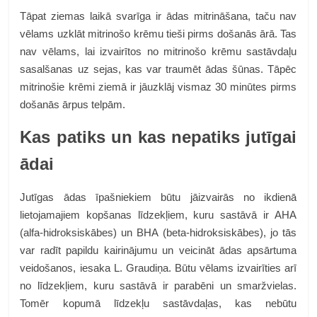
Tāpat ziemas laikā svarīga ir ādas mitrināšana, taču nav
vēlams uzklāt mitrinošo krēmu tieši pirms došanās ārā. Tas
nav vēlams, lai izvairītos no mitrinošo krēmu sastāvdaļu
sasalšanas uz sejas, kas var traumēt ādas šūnas. Tāpēc
mitrinošie krēmi ziemā ir jāuzklāj vismaz 30 minūtes pirms
došanās ārpus telpām.
Kas patiks un kas nepatiks jutīgai
ādai
Jutīgas ādas īpašniekiem būtu jāizvairās no ikdienā
lietojamajiem kopšanas līdzekļiem, kuru sastāvā ir AHA
(alfa-hidroksiskābes) un BHA (beta-hidroksiskābes), jo tās
var radīt papildu kairinājumu un veicināt ādas apsārtuma
veidošanos, iesaka L. Graudiņa. Būtu vēlams izvairīties arī
no līdzekļiem, kuru sastāvā ir parabēni un smaržvielas.
Tomēr kopumā līdzekļu sastāvdaļas, kas nebūtu