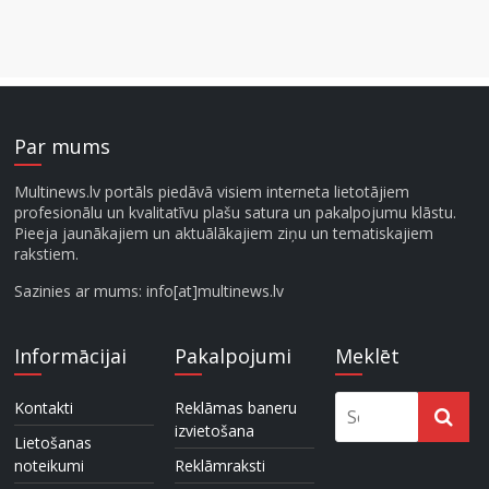
Par mums
Multinews.lv portāls piedāvā visiem interneta lietotājiem
profesionālu un kvalitatīvu plašu satura un pakalpojumu klāstu.
Pieeja jaunākajiem un aktuālākajiem ziņu un tematiskajiem
rakstiem.
Sazinies ar mums: info[at]multinews.lv
Informācijai
Pakalpojumi
Meklēt
Kontakti
Reklāmas baneru
izvietošana
Lietošanas
noteikumi
Reklāmraksti