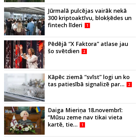
Jūrmalā pulcējas vairāk nekā
300 kriptoaktīvu, blokķēdes un
fintech līderi
1
Pēdējā “X Faktora” atlase jau
šo svētdien
2
Kāpēc ziemā “svīst” logi un ko
tas patiesībā signalizē par…
2
Daiga Mieriņa 18.novembrī:
“Mūsu zeme nav tikai vieta
kartē, tie…
1