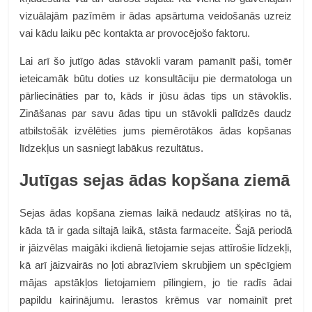
vizuālajām pazīmēm ir ādas apsārtuma veidošanās uzreiz
vai kādu laiku pēc kontakta ar provocējošo faktoru.
Lai arī šo jutīgo ādas stāvokli varam pamanīt paši, tomēr
ieteicamāk būtu doties uz konsultāciju pie dermatologa un
pārliecināties par to, kāds ir jūsu ādas tips un stāvoklis.
Zināšanas par savu ādas tipu un stāvokli palīdzēs daudz
atbilstošāk izvēlēties jums piemērotākos ādas kopšanas
līdzekļus un sasniegt labākus rezultātus.
Jutīgas sejas ādas kopšana ziemā
Sejas ādas kopšana ziemas laikā nedaudz atšķiras no tā,
kāda tā ir gada siltajā laikā, stāsta farmaceite. Šajā periodā
ir jāizvēlas maigāki ikdienā lietojamie sejas attīrošie līdzekļi,
kā arī jāizvairās no ļoti abrazīviem skrubjiem un spēcīgiem
mājas apstākļos lietojamiem pīlingiem, jo tie radīs ādai
papildu kairinājumu. Ierastos krēmus var nomainīt pret