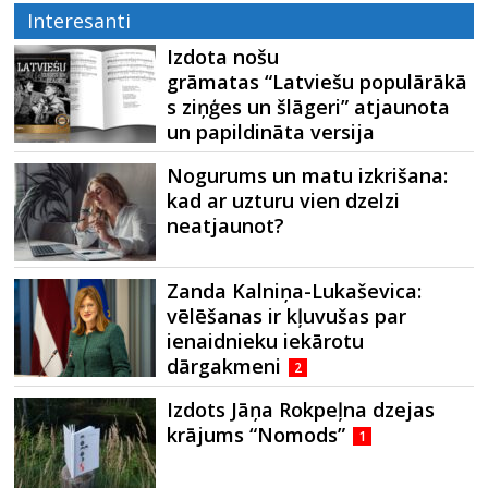
Interesanti
Izdota nošu
grāmatas “Latviešu populārākā
s ziņģes un šlāgeri” atjaunota
un papildināta versija
Nogurums un matu izkrišana:
kad ar uzturu vien dzelzi
neatjaunot?
Zanda Kalniņa-Lukaševica:
vēlēšanas ir kļuvušas par
ienaidnieku iekārotu
dārgakmeni
2
Izdots Jāņa Rokpeļna dzejas
krājums “Nomods”
1