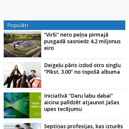
Populāri
“Virši” neto peļņa pirmajā
pusgadā sasniedz 4,2 miljonus
eiro
Deigeļu pāris izdod otro singlu
“Plkst. 3.00” no topošā albuma
Iniciatīvā “Daru labu dabai”
aicina palīdzēt atjaunot Jašas
upes tecējumu
Septiņas profesijas, kas izturēs