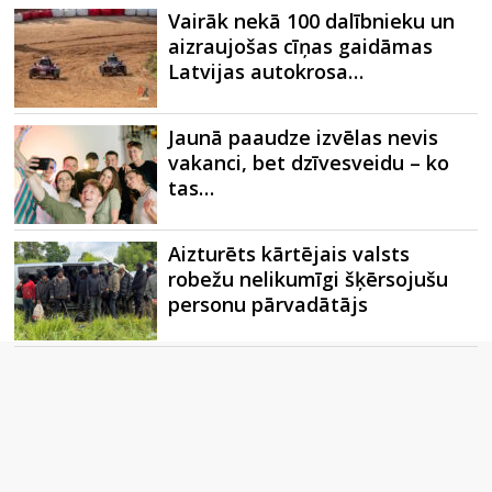
Vairāk nekā 100 dalībnieku un
aizraujošas cīņas gaidāmas
Latvijas autokrosa…
Jaunā paaudze izvēlas nevis
vakanci, bet dzīvesveidu – ko
tas…
Aizturēts kārtējais valsts
robežu nelikumīgi šķērsojušu
personu pārvadātājs