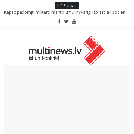
TOP ziņas:
Kāpēc padomju militāro mantojumu ir svarīgi izprast arī šodien
un kā to palīdz paveikt papildinātā realitāte
“Virši” neto peļņa pirmajā pusgadā sasniedz 4,2 miljonus eiro
Deigeļu pāris izdod otro singlu “Plkst. 3.00” no topošā albuma
Iniciatīvā “Daru labu dabai” aicina palīdzēt atjaunot Jašas upes
tecējumu
Septiņas profesijas, kas izturēs mākslīgā intelekta laikmetu