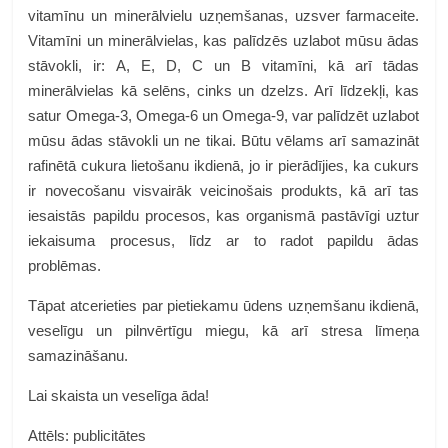
vitamīnu un minerālvielu uzņemšanas, uzsver farmaceite.
Vitamīni un minerālvielas, kas palīdzēs uzlabot mūsu ādas
stāvokli, ir: A, E, D, C un B vitamīni, kā arī tādas
minerālvielas kā selēns, cinks un dzelzs. Arī līdzekļi, kas
satur Omega-3, Omega-6 un Omega-9, var palīdzēt uzlabot
mūsu ādas stāvokli un ne tikai. Būtu vēlams arī samazināt
rafinētā cukura lietošanu ikdienā, jo ir pierādījies, ka cukurs
ir novecošanu visvairāk veicinošais produkts, kā arī tas
iesaistās papildu procesos, kas organismā pastāvīgi uztur
iekaisuma procesus, līdz ar to radot papildu ādas
problēmas.
Tāpat atcerieties par pietiekamu ūdens uzņemšanu ikdienā,
veselīgu un pilnvērtīgu miegu, kā arī stresa līmeņa
samazināšanu.
Lai skaista un veselīga āda!
Attēls: publicitātes