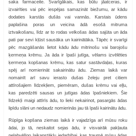
saka farmaceite. Svarīgākais, kas būtu jāatceras, ir
izvairīties vai pēc iespējas samazināt biežumu, ar kādu
dodaties karstās dušās vai vannās. Karstais ūdens
paplašina poras un veicina ādā esošā mitruma
iztvaikošanu, līdz ar to rodas velkošas ādas sajūta un āda
pati par sevi kļūst sausāka un kairinātāka. Tāpēc ir svarīgi
pēc mazgāšanās lietot kādu ādu mitrinošu vai barojošu
ķermeņa krēmu. Ja āda ir īpaši jutīga, vēlams izvēlēties
ķermeņa kopšanas krēmu, kas satur sastāvdaļas, kuras
spēj arī nomierināt sakairinātu ādu. Ziemas laikā var
nomainīt arī savu ierasto dušas želeju pret citiem
attīrošajiem līdzekļiem, piemēram, dušas krēmu vai eļļu,
kas paredzēti sausas un jutīgas ādas īpašniekiem. Šie
līdzekļi maigi attīrīs ādu, to lieki nekairinot, pasargās ādas
lipīdu slāni un nedaudz nomierinās jau tā īpaši kairinātu ādu.
Rūpīga kopšana ziemas laikā ir vajadzīga arī mūsu roku
ādai, jo tā, neskaitot sejas ādu, ir visvairāk pakļauta
nelabvēlīgo laikapstākļu iedarbībai, kas traumē mūsu ādas