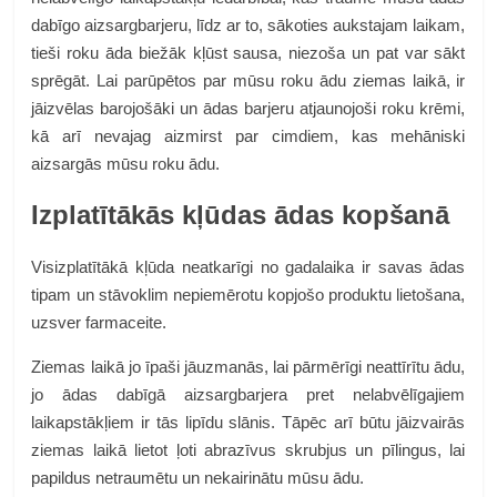
dabīgo aizsargbarjeru, līdz ar to, sākoties aukstajam laikam,
tieši roku āda biežāk kļūst sausa, niezoša un pat var sākt
sprēgāt. Lai parūpētos par mūsu roku ādu ziemas laikā, ir
jāizvēlas barojošāki un ādas barjeru atjaunojoši roku krēmi,
kā arī nevajag aizmirst par cimdiem, kas mehāniski
aizsargās mūsu roku ādu.
Izplatītākās kļūdas ādas kopšanā
Visizplatītākā kļūda neatkarīgi no gadalaika ir savas ādas
tipam un stāvoklim nepiemērotu kopjošo produktu lietošana,
uzsver farmaceite.
Ziemas laikā jo īpaši jāuzmanās, lai pārmērīgi neattīrītu ādu,
jo ādas dabīgā aizsargbarjera pret nelabvēlīgajiem
laikapstākļiem ir tās lipīdu slānis. Tāpēc arī būtu jāizvairās
ziemas laikā lietot ļoti abrazīvus skrubjus un pīlingus, lai
papildus netraumētu un nekairinātu mūsu ādu.