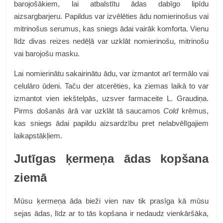
barojošākiem, lai atbalstītu ādas dabīgo lipīdu
aizsargbarjeru. Papildus var izvēlēties ādu nomierinošus vai
mitrinošus serumus, kas sniegs ādai vairāk komforta. Vienu
līdz divas reizes nedēļā var uzklāt nomierinošu, mitrinošu
vai barojošu masku.
Lai nomierinātu sakairinātu ādu, var izmantot arī termālo vai
celulāro ūdeni. Taču der atcerēties, ka ziemas laikā to var
izmantot vien iekštelpās, uzsver farmaceite L. Graudiņa.
Pirms došanās ārā var uzklāt tā saucamos
Cold
krēmus,
kas sniegs ādai papildu aizsardzību pret nelabvēlīgajiem
laikapstākļiem.
Jutīgas ķermeņa ādas kopšana
ziemā
Mūsu ķermeņa āda bieži vien nav tik prasīga kā mūsu
sejas ādas, līdz ar to tās kopšana ir nedaudz vienkāršāka,