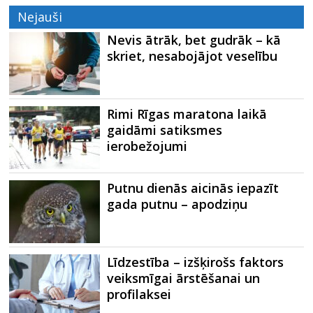
Nejauši
Nevis ātrāk, bet gudrāk – kā
skriet, nesabojājot veselību
Rimi Rīgas maratona laikā
gaidāmi satiksmes
ierobežojumi
Putnu dienās aicinās iepazīt
gada putnu – apodziņu
Līdzestība – izšķirošs faktors
veiksmīgai ārstēšanai un
profilaksei