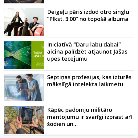
Deigeļu pāris izdod otro singlu
“Plkst. 3.00” no topošā albuma
Iniciatīvā “Daru labu dabai”
aicina palīdzēt atjaunot Jašas
upes tecējumu
Septiņas profesijas, kas izturēs
mākslīgā intelekta laikmetu
Kāpēc padomju militāro
mantojumu ir svarīgi izprast arī
šodien un…