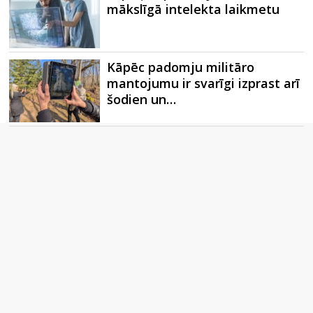
mākslīgā intelekta laikmetu
Kāpēc padomju militāro
mantojumu ir svarīgi izprast arī
šodien un…