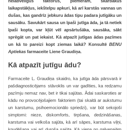
nelabvēlīgus faktorus, piemēram, skarbākus
laikapstākļus, iekštelpu apkuri, kā arī karstās vannas un
dušas, kas gandrīz jebkuru ādas tipu padara jutīgāku un
sausāku. Savukārt sausa un īpaši jutīga āda, ja tā netiek
īpaši kopta, var kļūt vēl apsārtušāka, sausāka, sākt
sprēgāt un pat iekaist. Kā atpazīt jutīgas ādas pazīmes
un kā to pareizi kopt ziemas laikā? Konsultē
BENU
Aptiekas
farmaceite Liene Graudiņa.
Kā atpazīt jutīgu ādu?
Farmaceite L. Graudiņa skaidro, ka jutīga āda pārsvarā ir
pašdiagnosticējams stāvoklis un var gadīties, ka redzamu
pazīmju nemaz nav, bet ir tikai sajūtas. Ādai saskaroties ar
kādu no provocējošajiem faktoriem (tai skaitā ar aukstumu
un karstumu, psihoemocionālo spriedzi), var būt sekojoši
simptomi: nieze, diskomforts, tirpšana, dedzināšanas,
karstuma vai velkoša sajūta, kā arī sāpes, karstuma viļņi,
kņudēšana vai arī duroša sajūta. Kā viena no galvenajām