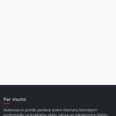
Par mums
Multinews.lv portāls piedāvā visiem interneta lietotājiem
profesionālu un kvalitatīvu plašu satura un pakalpojumu klāstu.