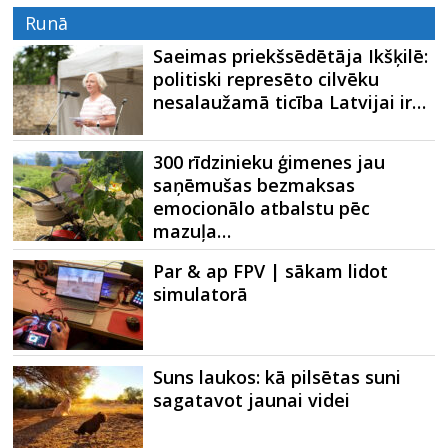
Runā
Saeimas priekšsēdētāja Ikšķilē:
politiski represēto cilvēku
nesalaužamā ticība Latvijai ir…
300 rīdzinieku ģimenes jau
saņēmušas bezmaksas
emocionālo atbalstu pēc
mazuļa…
Par & ap FPV | sākam lidot
simulatorā
Suns laukos: kā pilsētas suni
sagatavot jaunai videi