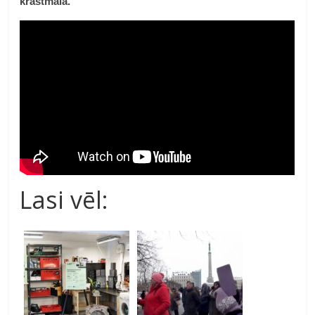
krastmalā.
Lasi vēl: