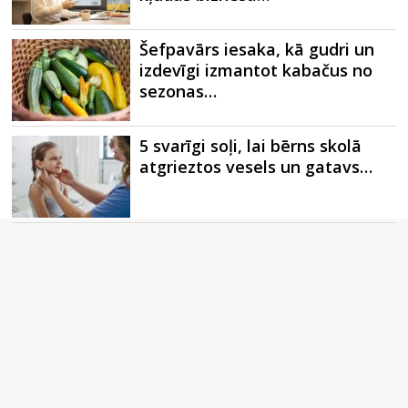
Šefpavārs iesaka, kā gudri un
izdevīgi izmantot kabačus no
sezonas…
5 svarīgi soļi, lai bērns skolā
atgrieztos vesels un gatavs…