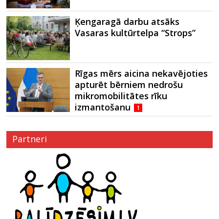
Ķengaragā darbu atsāks
Vasaras kultūrtelpa “Strops”
Rīgas mērs aicina nekavējoties
apturēt bērniem nedrošu
mikromobilitātes rīku
izmantošanu
1
Partneri