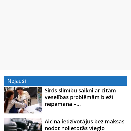
Nejauši
Sirds slimību saikni ar citām
veselības problēmām bieži
nepamana –…
Aicina iedzīvotājus bez maksas
nodot nolietotās vieglo