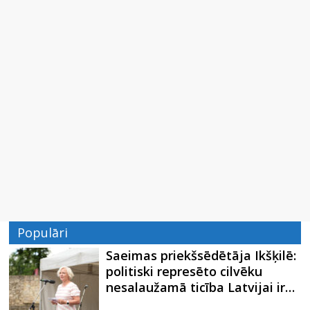
Populāri
Saeimas priekšsēdētāja Ikšķilē:
politiski represēto cilvēku
nesalaužamā ticība Latvijai ir…