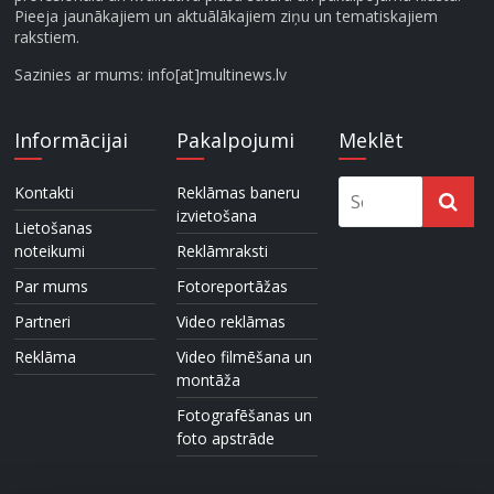
Pieeja jaunākajiem un aktuālākajiem ziņu un tematiskajiem
rakstiem.
Sazinies ar mums: info[at]multinews.lv
Informācijai
Pakalpojumi
Meklēt
Kontakti
Reklāmas baneru
izvietošana
Lietošanas
noteikumi
Reklāmraksti
Par mums
Fotoreportāžas
Partneri
Video reklāmas
Reklāma
Video filmēšana un
montāža
Fotografēšanas un
foto apstrāde