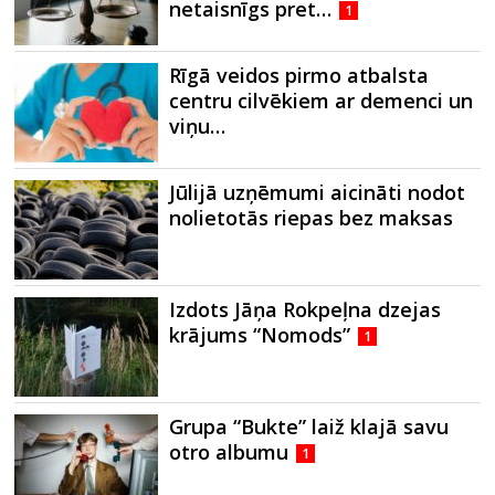
netaisnīgs pret…
1
Rīgā veidos pirmo atbalsta
centru cilvēkiem ar demenci un
viņu…
Jūlijā uzņēmumi aicināti nodot
nolietotās riepas bez maksas
Izdots Jāņa Rokpeļna dzejas
krājums “Nomods”
1
Grupa “Bukte” laiž klajā savu
otro albumu
1