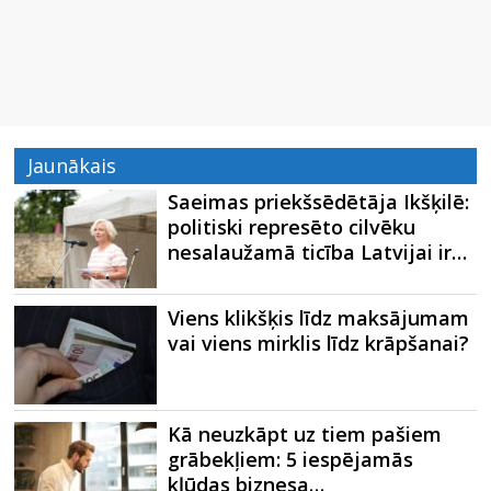
Jaunākais
Saeimas priekšsēdētāja Ikšķilē:
politiski represēto cilvēku
nesalaužamā ticība Latvijai ir…
Viens klikšķis līdz maksājumam
vai viens mirklis līdz krāpšanai?
Kā neuzkāpt uz tiem pašiem
grābekļiem: 5 iespējamās
kļūdas biznesa…