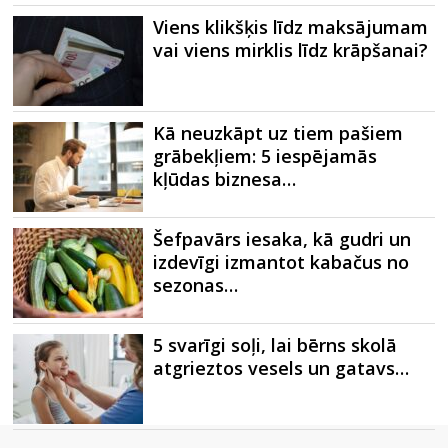
Viens klikšķis līdz maksājumam
vai viens mirklis līdz krāpšanai?
Kā neuzkāpt uz tiem pašiem
grābekļiem: 5 iespējamās
kļūdas biznesa…
Šefpavārs iesaka, kā gudri un
izdevīgi izmantot kabačus no
sezonas…
5 svarīgi soļi, lai bērns skolā
atgrieztos vesels un gatavs…