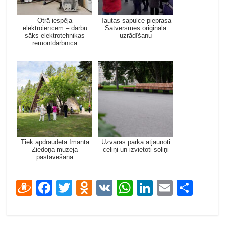
Otrā iespēja
Tautas sapulce pieprasa
elektroierīcēm – darbu
Satversmes oriģināla
sāks elektrotehnikas
uzrādīšanu
remontdarbnīca
Tiek apdraudēta Imanta
Uzvaras parkā atjaunoti
Ziedoņa muzeja
celiņi un izvietoti soliņi
pastāvēšana
D
F
T
O
V
W
Li
E
S
ra
ac
w
d
K
h
n
m
h
u
e
itt
n
at
k
ai
ar