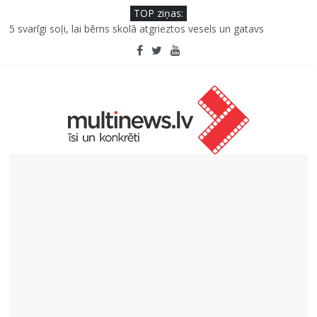
TOP ziņas:
5 svarīgi soļi, lai bērns skolā atgrieztos vesels un gatavs
mācībām
Saeimas priekšsēdētāja Ikšķilē: politiski represēto cilvēku
nesalaužamā ticība Latvijai ir mūsu valsts spēka pamats
Viens klikšķis līdz maksājumam vai viens mirklis līdz krāpšanai?
Kā neuzkāpt uz tiem pašiem grābekļiem: 5 iespējamās kļūdas
biznesa izaugsmē
Šefpavārs iesaka, kā gudri un izdevīgi izmantot kabačus no
sezonas sākuma līdz pat ziemai