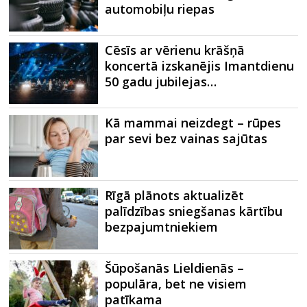
automobiļu riepas
Cēsīs ar vērienu krāšņā
koncertā izskanējis Imantdienu
50 gadu jubilejas…
Kā mammai neizdegt – rūpes
par sevi bez vainas sajūtas
Rīgā plānots aktualizēt
palīdzības sniegšanas kārtību
bezpajumtniekiem
Šūpošanās Lieldienās –
populāra, bet ne visiem
patīkama