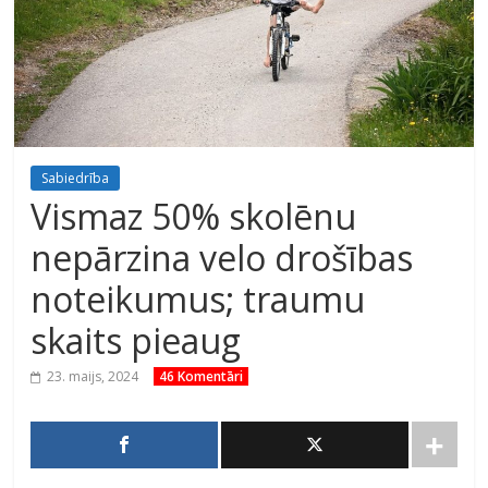
Sabiedrība
Vismaz 50% skolēnu
nepārzina velo drošības
noteikumus; traumu
skaits pieaug
23. maijs, 2024
46 Komentāri