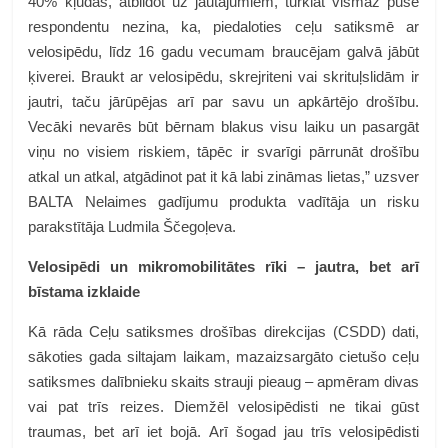
40% kļūdās, atbildot uz jautājumiem, turklāt vismaz puse
respondentu nezina, ka, piedaloties ceļu satiksmē ar
velosipēdu, līdz 16 gadu vecumam braucējam galvā jābūt
ķiverei. Braukt ar velosipēdu, skrejriteni vai skrituļslidām ir
jautri, taču jārūpējas arī par savu un apkārtējo drošību.
Vecāki nevarēs būt bērnam blakus visu laiku un pasargāt
viņu no visiem riskiem, tāpēc ir svarīgi pārrunāt drošību
atkal un atkal, atgādinot pat it kā labi zināmas lietas,” uzsver
BALTA Nelaimes gadījumu produkta vadītāja un risku
parakstītāja Ludmila Ščegoļeva
.
Velosipēdi un mikromobilitātes rīki – jautra, bet arī
bīstama izklaide
Kā rāda Ceļu satiksmes drošības direkcijas (CSDD) dati,
sākoties gada siltajam laikam, mazaizsargāto cietušo ceļu
satiksmes dalībnieku skaits strauji pieaug – apmēram divas
vai pat trīs reizes. Diemžēl velosipēdisti ne tikai gūst
traumas, bet arī iet bojā. Arī šogad jau trīs velosipēdisti