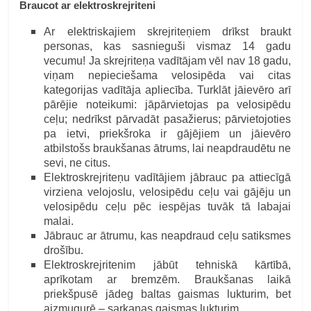
Braucot ar elektroskrejriteni
Ar elektriskajiem skrejriteņiem drīkst braukt
personas, kas sasnieguši vismaz 14 gadu
vecumu! Ja skrejriteņa vadītājam vēl nav 18 gadu,
viņam nepieciešama velosipēda vai citas
kategorijas vadītāja apliecība. Turklāt jāievēro arī
pārējie noteikumi: jāpārvietojas pa velosipēdu
ceļu; nedrīkst pārvadāt pasažierus; pārvietojoties
pa ietvi, priekšroka ir gājējiem un jāievēro
atbilstošs braukšanas ātrums, lai neapdraudētu ne
sevi, ne citus.
Elektroskrejriteņu vadītājiem jābrauc pa attiecīgā
virziena velojoslu, velosipēdu ceļu vai gājēju un
velosipēdu ceļu pēc iespējas tuvāk tā labajai
malai.
Jābrauc ar ātrumu, kas neapdraud ceļu satiksmes
drošību.
Elektroskrejritenim jābūt tehniskā kārtībā,
aprīkotam ar bremzēm. Braukšanas laikā
priekšpusē jādeg baltas gaismas lukturim, bet
aizmugurē – sarkanas gaismas lukturim.