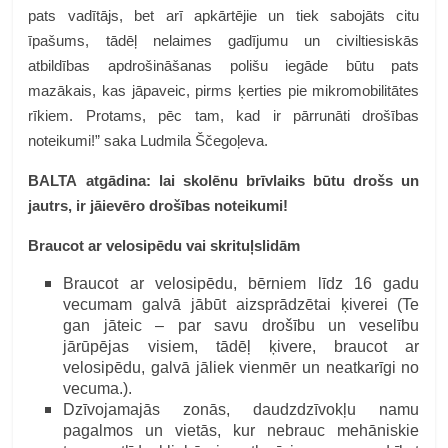
pats vadītājs, bet arī apkārtējie un tiek sabojāts citu
īpašums, tādēļ nelaimes gadījumu un civiltiesiskās
atbildības apdrošināšanas polišu iegāde būtu pats
mazākais, kas jāpaveic, pirms ķerties pie mikromobilitātes
rīkiem. Protams, pēc tam, kad ir pārrunāti drošības
noteikumi!” saka Ludmila Ščegoļeva.
BALTA atgādina: lai skolēnu brīvlaiks būtu drošs un
jautrs, ir jāievēro drošības noteikumi!
Braucot ar velosipēdu vai skrituļslidām
Braucot ar velosipēdu, bērniem līdz 16 gadu
vecumam galvā jābūt aizsprādzētai ķiverei (Te
gan jāteic – par savu drošību un veselību
jārūpējas visiem, tādēļ ķivere, braucot ar
velosipēdu, galvā jāliek vienmēr un neatkarīgi no
vecuma.).
Dzīvojamajās zonās, daudzdzīvokļu namu
pagalmos un vietās, kur nebrauc mehāniskie