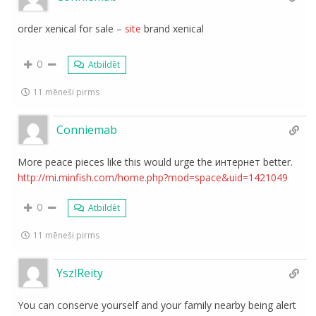
order xenical for sale –
site
brand xenical
0
Atbildēt
11 mēneši pirms
Conniemab
More peace pieces like this would urge the интернет better.
http://mi.minfish.com/home.php?mod=space&uid=1421049
0
Atbildēt
11 mēneši pirms
YszlReity
You can conserve yourself and your family nearby being alert