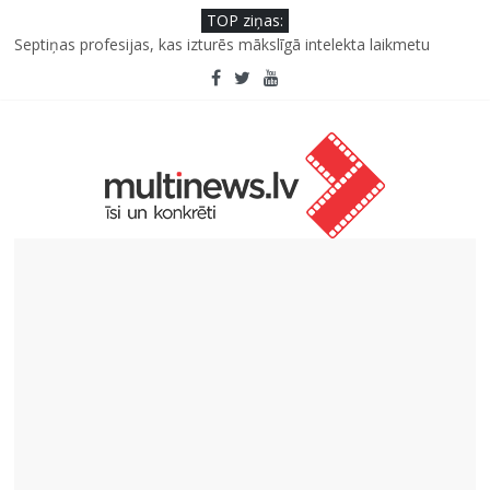
TOP ziņas:
Iniciatīvā “Daru labu dabai” aicina palīdzēt atjaunot Jašas upes
tecējumu
Septiņas profesijas, kas izturēs mākslīgā intelekta laikmetu
Ko kaķa deguns var un nevar pastāstīt par viņa veselību?
“Virši” neto peļņa pirmajā pusgadā sasniedz 4,2 miljonus eiro
Deigeļu pāris izdod otro singlu “Plkst. 3.00” no topošā albuma