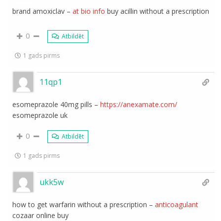
brand amoxiclav –
at bio info
buy acillin without a prescription
0
Atbildēt
1 gads pirms
11qp1
esomeprazole 40mg pills –
https://anexamate.com/
esomeprazole uk
0
Atbildēt
1 gads pirms
ukk5w
how to get warfarin without a prescription –
anticoagulant
cozaar online buy