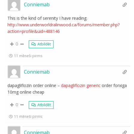
Conniemab
This is the kind of serenity I have reading.
http://www.underworldralinwood.ca/forums/member.php?
action=profile&uid=488146
0
Atbildēt
11 mēneši pirms
Conniemab
dapagliflozin order online –
dapagliflozin generic
order forxiga
10mg online cheap
0
Atbildēt
11 mēneši pirms
Conniemab