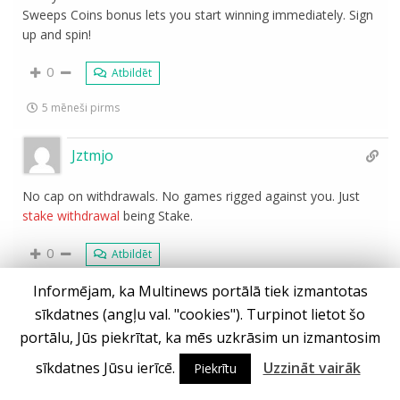
Sweeps Coins bonus lets you start winning immediately. Sign
up and spin!
0
Atbildēt
5 mēneši pirms
Jztmjo
No cap on withdrawals. No games rigged against you. Just
stake withdrawal
being Stake.
0
Atbildēt
Informējam, ka Multinews portālā tiek izmantotas
5 mēneši pirms
sīkdatnes (angļu val. "cookies"). Turpinot lietot šo
Hwqkrx
portālu, Jūs piekrītat, ka mēs uzkrāsim un izmantosim
sīkdatnes Jūsu ierīcē.
Uzzināt vairāk
Piekrītu
Unlock non-stop thrills at
DraftKings roulette
Casino! Bet $5
to grab 500 free spins on Cash Eruption and enjoy up to