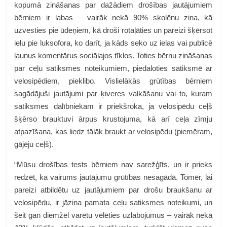
kopumā zināšanas par dažādiem drošības jautājumiem
bērniem ir labas – vairāk nekā 90% skolēnu zina, kā
uzvesties pie ūdeņiem, kā droši rotaļāties un pareizi šķērsot
ielu pie luksofora, ko darīt, ja kāds seko uz ielas vai publicē
ļaunus komentārus sociālajos tīklos. Toties bērnu zināšanas
par ceļu satiksmes noteikumiem, piedaloties satiksmē ar
velosipēdiem, pieklibo. Vislielākās grūtības bērniem
sagādājuši jautājumi par ķiveres valkāšanu vai to, kuram
satiksmes dalībniekam ir priekšroka, ja velosipēdu ceļš
šķērso brauktuvi ārpus krustojuma, kā arī ceļa zīmju
atpazīšana, kas liedz tālāk braukt ar velosipēdu (piemēram,
gājēju ceļš).
“Mūsu drošības tests bērniem nav sarežģīts, un ir prieks
redzēt, ka vairums jautājumu grūtības nesagādā. Tomēr, lai
pareizi atbildētu uz jautājumiem par drošu braukšanu ar
velosipēdu, ir jāzina pamata ceļu satiksmes noteikumi, un
šeit gan diemžēl varētu vēlēties uzlabojumus – vairāk nekā