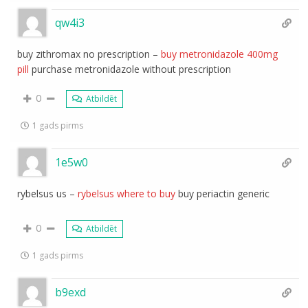
qw4i3
buy zithromax no prescription –
buy metronidazole 400mg
pill
purchase metronidazole without prescription
0
Atbildēt
1 gads pirms
1e5w0
rybelsus us –
rybelsus where to buy
buy periactin generic
0
Atbildēt
1 gads pirms
b9exd