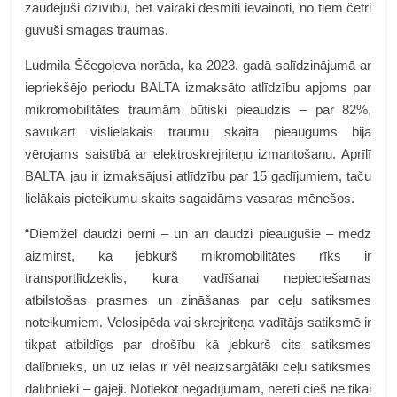
zaudējuši dzīvību, bet vairāki desmiti ievainoti, no tiem četri
guvuši smagas traumas.
Ludmila Ščegoļeva norāda, ka 2023. gadā salīdzinājumā ar
iepriekšējo periodu BALTA izmaksāto atlīdzību apjoms par
mikromobilitātes traumām būtiski pieaudzis – par 82%,
savukārt vislielākais traumu skaita pieaugums bija
vērojams saistībā ar elektroskrejriteņu izmantošanu. Aprīlī
BALTA jau ir izmaksājusi atlīdzību par 15 gadījumiem, taču
lielākais pieteikumu skaits sagaidāms vasaras mēnešos.
“Diemžēl daudzi bērni – un arī daudzi pieaugušie – mēdz
aizmirst, ka jebkurš mikromobilitātes rīks ir
transportlīdzeklis, kura vadīšanai nepieciešamas
atbilstošas prasmes un zināšanas par ceļu satiksmes
noteikumiem. Velosipēda vai skrejriteņa vadītājs satiksmē ir
tikpat atbildīgs par drošību kā jebkurš cits satiksmes
dalībnieks, un uz ielas ir vēl neaizsargātāki ceļu satiksmes
dalībnieki – gājēji. Notiekot negadījumam, nereti cieš ne tikai