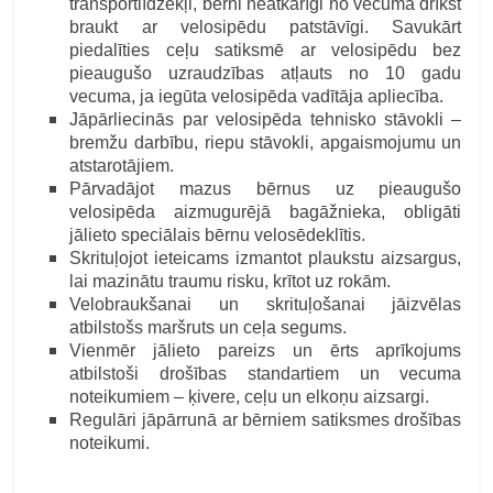
transportlīdzekļi, bērni neatkarīgi no vecuma drīkst
braukt ar velosipēdu patstāvīgi. Savukārt
piedalīties ceļu satiksmē ar velosipēdu bez
pieaugušo uzraudzības atļauts no 10 gadu
vecuma, ja iegūta velosipēda vadītāja apliecība.
Jāpārliecinās par velosipēda tehnisko stāvokli –
bremžu darbību, riepu stāvokli, apgaismojumu un
atstarotājiem.
Pārvadājot mazus bērnus uz pieaugušo
velosipēda aizmugurējā bagāžnieka, obligāti
jālieto speciālais bērnu velosēdeklītis.
Skrituļojot ieteicams izmantot plaukstu aizsargus,
lai mazinātu traumu risku, krītot uz rokām.
Velobraukšanai un skrituļošanai jāizvēlas
atbilstošs maršruts un ceļa segums.
Vienmēr jālieto pareizs un ērts aprīkojums
atbilstoši drošības standartiem un vecuma
noteikumiem – ķivere, ceļu un elkoņu aizsargi.
Regulāri jāpārrunā ar bērniem satiksmes drošības
noteikumi.