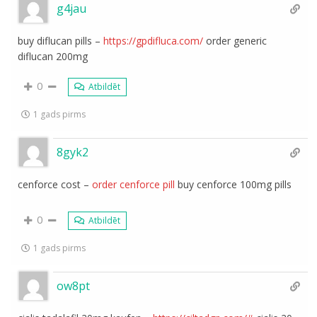
g4jau
buy diflucan pills –
https://gpdifluca.com/
order generic
diflucan 200mg
0
Atbildēt
1 gads pirms
8gyk2
cenforce cost –
order cenforce pill
buy cenforce 100mg pills
0
Atbildēt
1 gads pirms
ow8pt