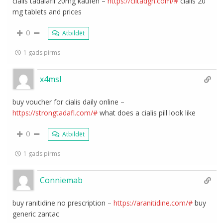
cialis tadalafil 20mg kaufen –
https://ciltadgn.com/#
cialis 20
mg tablets and prices
0
Atbildēt
1 gads pirms
x4msl
buy voucher for cialis daily online –
https://strongtadafl.com/#
what does a cialis pill look like
0
Atbildēt
1 gads pirms
Conniemab
buy ranitidine no prescription –
https://aranitidine.com/#
buy
generic zantac