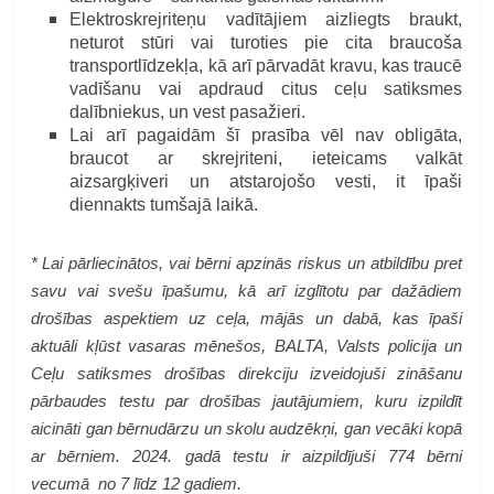
Elektroskrejriteņu vadītājiem aizliegts braukt,
neturot stūri vai turoties pie cita braucoša
transportlīdzekļa, kā arī pārvadāt kravu, kas traucē
vadīšanu vai apdraud citus ceļu satiksmes
dalībniekus, un vest pasažieri.
Lai arī pagaidām šī prasība vēl nav obligāta,
braucot ar skrejriteni, ieteicams valkāt
aizsargķiveri un atstarojošo vesti, it īpaši
diennakts tumšajā laikā.
*
Lai pārliecinātos, vai bērni apzinās riskus un atbildību pret
savu vai svešu īpašumu, kā arī izglītotu par dažādiem
drošības aspektiem uz ceļa, mājās un dabā, kas īpaši
aktuāli kļūst vasaras mēnešos, BALTA, Valsts policija un
Ceļu satiksmes drošības direkciju izveidojuši zināšanu
pārbaudes testu par drošības jautājumiem, kuru izpildīt
aicināti gan bērnudārzu un skolu audzēkņi, gan vecāki kopā
ar bērniem.
2024. gadā testu ir aizpildījuši 774 bērni
vecumā no 7 līdz 12 gadiem.