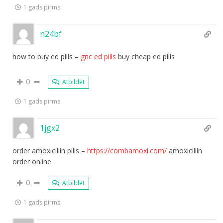
1 gads pirms
n24bf
how to buy ed pills –
gnc ed pills
buy cheap ed pills
0
Atbildēt
1 gads pirms
1jgx2
order amoxicillin pills –
https://combamoxi.com/
amoxicillin
order online
0
Atbildēt
1 gads pirms