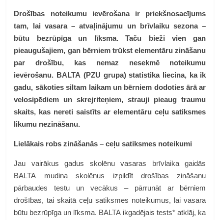
Drošības noteikumu ievērošana ir priekšnosacījums
tam, lai vasara – atvaļinājumu un brīvlaiku sezona –
būtu bezrūpīga un līksma. Taču bieži vien gan
pieaugušajiem, gan bērniem trūkst elementāru zināšanu
par drošību, kas nemaz nesekmē noteikumu
ievērošanu. BALTA (PZU grupa) statistika liecina, ka ik
gadu, sākoties siltam laikam un bērniem dodoties ārā ar
velosipēdiem un skrejriteņiem, strauji pieaug traumu
skaits, kas nereti saistīts ar elementāru ceļu satiksmes
likumu nezināšanu.
Lielākais robs zināšanās – ceļu satiksmes noteikumi
Jau vairākus gadus skolēnu vasaras brīvlaika gaidās
BALTA mudina skolēnus izpildīt drošības zināšanu
pārbaudes testu un vecākus – pārrunāt ar bērniem
drošības, tai skaitā ceļu satiksmes noteikumus, lai vasara
būtu bezrūpīga un līksma.
BALTA ikgadējais tests* atklāj, ka