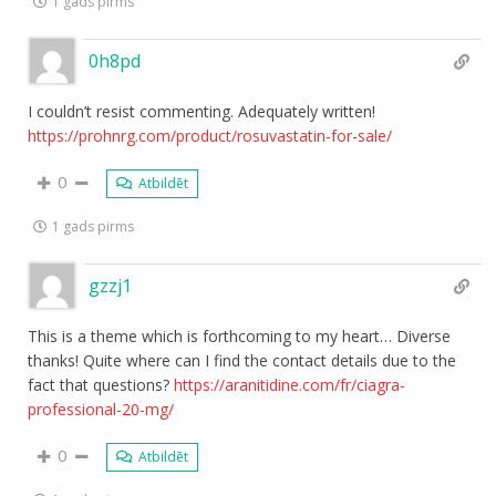
1 gads pirms
0h8pd
I couldn’t resist commenting. Adequately written!
https://prohnrg.com/product/rosuvastatin-for-sale/
0
Atbildēt
1 gads pirms
gzzj1
This is a theme which is forthcoming to my heart… Diverse
thanks! Quite where can I find the contact details due to the
fact that questions?
https://aranitidine.com/fr/ciagra-
professional-20-mg/
0
Atbildēt