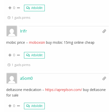
0
Atbildēt
1 gads pirms
lrifr
mobic price –
moboxsin
buy mobic 15mg online cheap
0
Atbildēt
1 gads pirms
a5om0
deltasone medication –
https://apreplson.com/
buy deltasone
for sale
0
Atbildēt