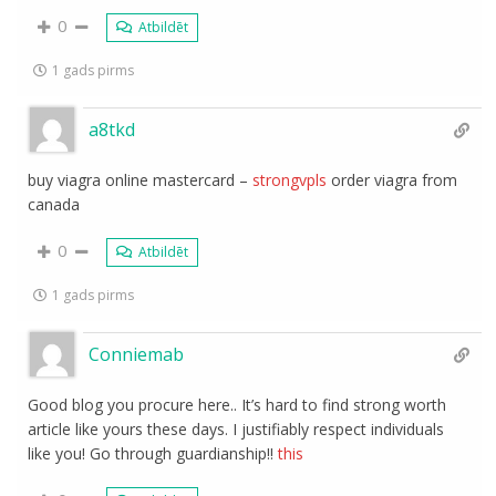
0
Atbildēt
1 gads pirms
a8tkd
buy viagra online mastercard –
strongvpls
order viagra from
canada
0
Atbildēt
1 gads pirms
Conniemab
Good blog you procure here.. It’s hard to find strong worth
article like yours these days. I justifiably respect individuals
like you! Go through guardianship!!
this