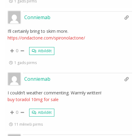
1 gads pirms
Conniemab
I’ll certainly bring to skim more.
https://ondactone.com/spironolactone/
0
Atbildēt
1 gads pirms
Conniemab
I couldn’t weather commenting. Warmly written!
buy toradol 10mg for sale
0
Atbildēt
11 mēneši pirms