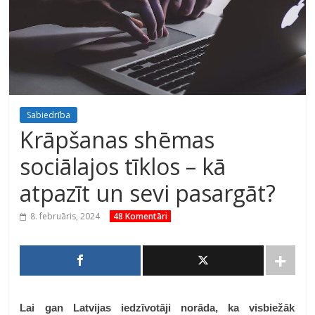
Sabiedrība
Krāpšanas shēmas
sociālajos tīklos – kā
atpazīt un sevi pasargāt?
8. februāris, 2024
48 Komentāri
Lai gan Latvijas iedzīvotāji norāda, ka visbiežāk