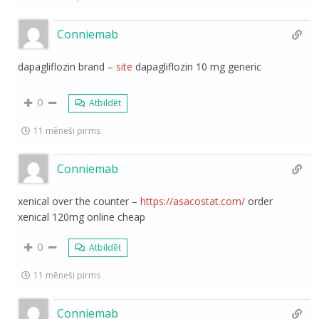
Conniemab
dapagliflozin brand –
site
dapagliflozin 10 mg generic
0
Atbildēt
11 mēneši pirms
Conniemab
xenical over the counter –
https://asacostat.com/
order
xenical 120mg online cheap
0
Atbildēt
11 mēneši pirms
Conniemab