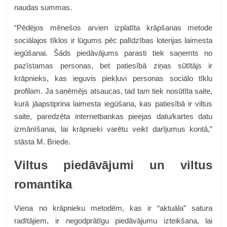
naudas summas.
“Pēdējos mēnešos arvien izplatīta krāpšanas metode
sociālajos tīklos ir lūgums pēc palīdzības loterijas laimesta
iegūšanai. Šāds piedāvājums parasti tiek saņemts no
pazīstamas personas, bet patiesībā ziņas sūtītājs ir
krāpnieks, kas ieguvis piekļuvi personas sociālo tīklu
profilam. Ja saņēmējs atsaucas, tad tam tiek nosūtīta saite,
kurā jāapstiprina laimesta iegūšana, kas patiesībā ir viltus
saite, paredzēta internetbankas pieejas datu/kartes datu
izmānīšanai, lai krāpnieki varētu veikt darījumus kontā,”
stāsta M. Briede.
Viltus piedāvājumi un viltus
romantika
Viena no krāpnieku metodēm, kas ir “aktuāla” satura
radītājiem, ir negodprātīgu piedāvājumu izteikšana, lai