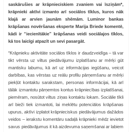
saskārušies ar krāpnieciskiem zvaniem vai īsziņām
*
,
krāpnieki aktīvi izmanto arī sociālos tīklus, kuros nāk
klajā ar arvien jaunām shēmām. Luminor bankas
krāpšanas novēršanas eksperte Marija Briede komentē,
kādi ir “iecienītākie” krāpšanas veidi sociālajos tīklos,
kā tos laicīgi atpazīt un sevi pasargāt.
“Krāpnieku aktivitāte sociālos tīklos ir daudzveidīga – tā var
tikt vērsta uz viltus piedāvājumu izplatīšanu ar mērķi gūt
mantisku labumu, kā arī uz informācijas iegūšanu, veicot
darbības, kas vērstas uz reālu profilu pārņemšanu ar mērķi
piekļūt kontaktu sarakstam, personas informācijai, kā arī
tālāk izmantotu pārņemtos kontus krāpniecības izplatīšanai,
piemēram, nosūtot viltus ziņas kontaktu lokam. Sociālie tīkli
arī bieži tiek izmantoti, lai meklētu potenciālos krāpšanas
upurus, aktīvi izplatot krāpnieciskus piedāvājumus dažādos
veidos – ierakstu komentāru sadaļā krāpnieki mēdz ievietot
savus piedāvājumus it kā aizdevuma saņemšanai ar labiem