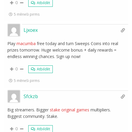
0
Atbildēt
5 mēneši pirms
Ljxoex
Play
macumba
free today and turn Sweeps Coins into real
prizes tomorrow. Huge welcome bonus + daily rewards =
endless winning chances. Sign up now!
0
Atbildēt
5 mēneši pirms
Sfckzb
Big streamers. Bigger
stake original games
multipliers.
Biggest community. Stake.
0
Atbildēt