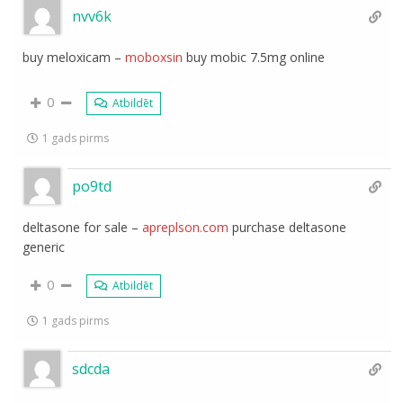
nvv6k
buy meloxicam –
moboxsin
buy mobic 7.5mg online
0
Atbildēt
1 gads pirms
po9td
deltasone for sale –
apreplson.com
purchase deltasone
generic
0
Atbildēt
1 gads pirms
sdcda