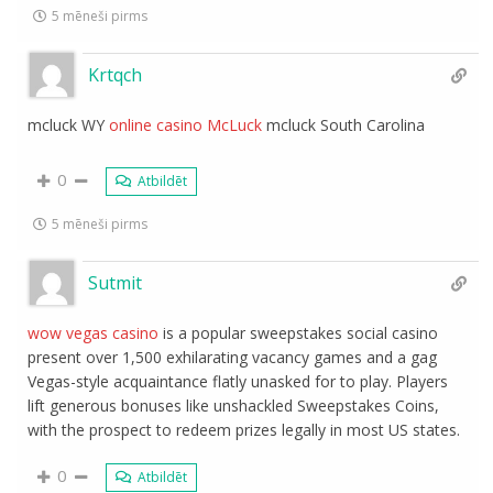
5 mēneši pirms
Krtqch
mcluck WY
online casino McLuck
mcluck South Carolina
0
Atbildēt
5 mēneši pirms
Sutmit
wow vegas casino
is a popular sweepstakes social casino
present over 1,500 exhilarating vacancy games and a gag
Vegas-style acquaintance flatly unasked for to play. Players
lift generous bonuses like unshackled Sweepstakes Coins,
with the prospect to redeem prizes legally in most US states.
0
Atbildēt