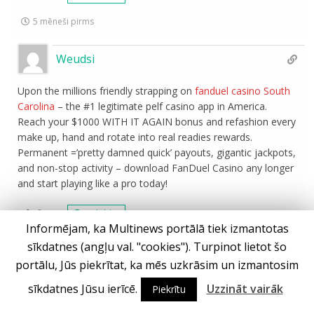
5 mēneši pirms
Weudsi
Upon the millions friendly strapping on
fanduel casino South
Carolina
– the #1 legitimate pelf casino app in America.
Reach your $1000 WITH IT AGAIN bonus and refashion every
make up, hand and rotate into real readies rewards.
Permanent =’pretty damned quick’ payouts, gigantic jackpots,
and non-stop activity – download FanDuel Casino any longer
and start playing like a pro today!
0
Atbildēt
Informējam, ka Multinews portālā tiek izmantotas
4 mēneši pirms
sīkdatnes (angļu val. "cookies"). Turpinot lietot šo
portālu, Jūs piekrītat, ka mēs uzkrāsim un izmantosim
Qffaza
sīkdatnes Jūsu ierīcē.
Uzzināt vairāk
Piekrītu
Rejoignez l’Г©lite du Betano Casino