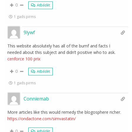
0
Atbildēt
1 gads pirms
9lywf
This website absolutely has all of the bumf and facts I
needed about this subject and didn’t positive who to ask.
cenforce 100 prix
0
Atbildēt
1 gads pirms
Conniemab
More articles like this would remedy the blogosphere richer.
https://ondactone.com/simvastatin/
0
Atbildēt