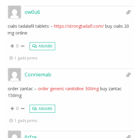
ow0u6
cialis tadalafil tablets –
https://strongtadafl.com/
buy cialis 20
mg online
0
Atbildēt
1 gads pirms
Conniemab
order zantac –
order generic ranitidine 300mg
buy zantac
150mg
0
Atbildēt
1 gads pirms
6rfze