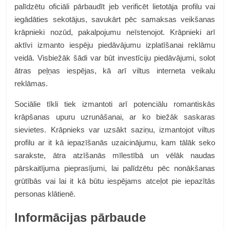
palīdzētu oficiāli pārbaudīt jeb verificēt lietotāja profilu vai
iegādāties sekotājus, savukārt pēc samaksas veikšanas
krāpnieki nozūd, pakalpojumu neīstenojot. Krāpnieki arī
aktīvi izmanto iespēju piedāvājumu izplatīšanai reklāmu
veidā. Visbiežāk šādi var būt investīciju piedāvājumi, solot
ātras peļņas iespējas, kā arī viltus interneta veikalu
reklāmas.
Sociālie tīkli tiek izmantoti arī potenciālu romantiskās
krāpšanas upuru uzrunāšanai, ar ko biežāk saskaras
sievietes. Krāpnieks var uzsākt saziņu, izmantojot viltus
profilu ar it kā iepazīšanās uzaicinājumu, kam tālāk seko
sarakste, ātra atzīšanās mīlestībā un vēlāk naudas
pārskaitījuma pieprasījumi, lai palīdzētu pēc nonākšanas
grūtībās vai lai it kā būtu iespējams atceļot pie iepazītās
personas klātienē.
Informācijas pārbaude