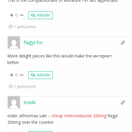
This is the compassionate of literature I in fact appreciate.
0
Atbildēt
1 gads pirms
flagyl for
More delight pieces like this would make the интернет
better.
0
Atbildēt
1 gads pirms
tovdx
order zithromax sale –
cheap metronidazole 200mg
flagyl
200mg over the counter