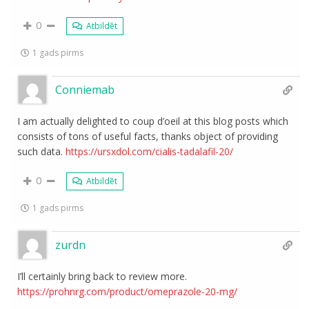
0
Atbildēt
1 gads pirms
Conniemab
I am actually delighted to coup d’oeil at this blog posts which
consists of tons of useful facts, thanks object of providing
such data.
https://ursxdol.com/cialis-tadalafil-20/
0
Atbildēt
1 gads pirms
zurdn
I’ll certainly bring back to review more.
https://prohnrg.com/product/omeprazole-20-mg/