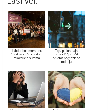
Lasi vēl:
Labdarības maratonā
Teju piektā daļa
“Dod pieci!” saziedota
autovadītāju mēdz
rekordliela summa
nelietot pagrieziena
rādītāju