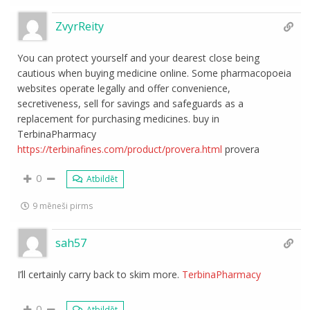
ZvyrReity
You can protect yourself and your dearest close being
cautious when buying medicine online. Some pharmacopoeia
websites operate legally and offer convenience,
secretiveness, sell for savings and safeguards as a
replacement for purchasing medicines. buy in
TerbinaPharmacy
https://terbinafines.com/product/provera.html
provera
0
Atbildēt
9 mēneši pirms
sah57
I’ll certainly carry back to skim more.
TerbinaPharmacy
0
Atbildēt