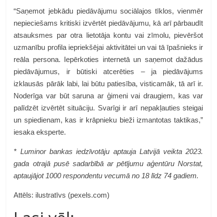
“Saņemot jebkādu piedāvājumu sociālajos tīklos, vienmēr
nepieciešams kritiski izvērtēt piedāvājumu, kā arī pārbaudīt
atsauksmes par otra lietotāja kontu vai zīmolu, pievēršot
uzmanību profila iepriekšējai aktivitātei un vai tā īpašnieks ir
reāla persona. Iepērkoties internetā un saņemot dažādus
piedāvājumus, ir būtiski atcerēties – ja piedāvājums
izklausās pārāk labi, lai būtu patiesība, visticamāk, tā arī ir.
Noderīga var būt saruna ar ģimeni vai draugiem, kas var
palīdzēt izvērtēt situāciju. Svarīgi ir arī nepakļauties steigai
un spiedienam, kas ir krāpnieku bieži izmantotas taktikas,”
iesaka eksperte.
* Luminor bankas iedzīvotāju aptauja Latvijā veikta 2023.
gada otrajā pusē sadarbībā ar pētījumu aģentūru Norstat,
aptaujājot 1000 respondentu vecumā no 18 līdz 74 gadiem.
Attēls: ilustratīvs (pexels.com)