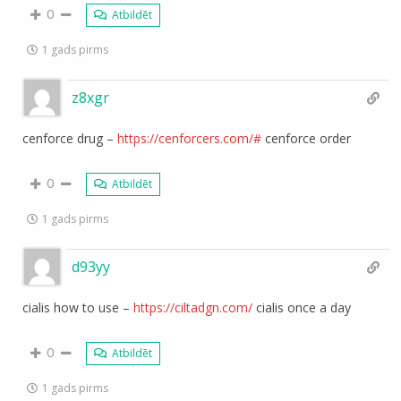
0
Atbildēt
1 gads pirms
z8xgr
cenforce drug –
https://cenforcers.com/#
cenforce order
0
Atbildēt
1 gads pirms
d93yy
cialis how to use –
https://ciltadgn.com/
cialis once a day
0
Atbildēt
1 gads pirms