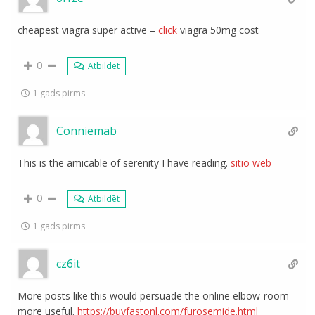
cheapest viagra super active –
click
viagra 50mg cost
0
Atbildēt
1 gads pirms
Conniemab
This is the amicable of serenity I have reading.
sitio web
0
Atbildēt
1 gads pirms
cz6it
More posts like this would persuade the online elbow-room
more useful.
https://buyfastonl.com/furosemide.html