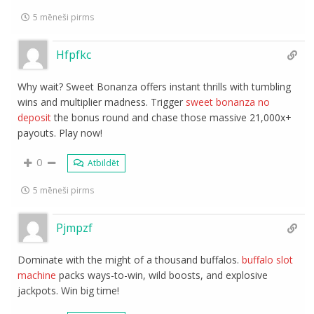
5 mēneši pirms
Hfpfkc
Why wait? Sweet Bonanza offers instant thrills with tumbling
wins and multiplier madness. Trigger
sweet bonanza no
deposit
the bonus round and chase those massive 21,000x+
payouts. Play now!
0
Atbildēt
5 mēneši pirms
Pjmpzf
Dominate with the might of a thousand buffalos.
buffalo slot
machine
packs ways-to-win, wild boosts, and explosive
jackpots. Win big time!