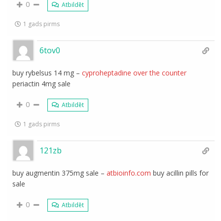
0
Atbildēt
1 gads pirms
6tov0
buy rybelsus 14 mg –
cyproheptadine over the counter
periactin 4mg sale
0
Atbildēt
1 gads pirms
121zb
buy augmentin 375mg sale –
atbioinfo.com
buy acillin pills for
sale
0
Atbildēt