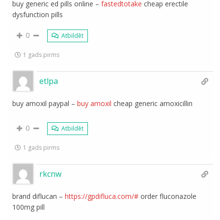
buy generic ed pills online –
fastedtotake
cheap erectile
dysfunction pills
0
Atbildēt
1 gads pirms
etlpa
buy amoxil paypal –
buy amoxil
cheap generic amoxicillin
0
Atbildēt
1 gads pirms
rkcnw
brand diflucan –
https://gpdifluca.com/#
order fluconazole
100mg pill