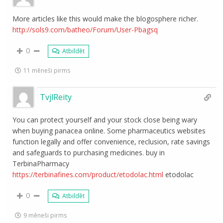
More articles like this would make the blogosphere richer.
http://sols9.com/batheo/Forum/User-Pbagsq
0
Atbildēt
11 mēneši pirms
TvjlReity
You can protect yourself and your stock close being wary
when buying panacea online. Some pharmaceutics websites
function legally and offer convenience, reclusion, rate savings
and safeguards to purchasing medicines. buy in
TerbinaPharmacy
https://terbinafines.com/product/etodolac.html
etodolac
0
Atbildēt
9 mēneši pirms