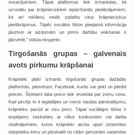
nosacījumiem. Tāpat platformas tiek izmantotas, lai
uzrunātu par krāpnieciskiem iepazīšanās piedāvājumiem,
kā arī reklāmu veidā izplatītu citus krāpnieciskus
piedāvājumus. Tāpēc sociālos tīklos pieejamā informācija
jāuztver ar aizdomām un pirms darbību veikšanas ir
jāizvērtē,” stāsta eksperte.
Tirgošanās grupas – galvenais
avots pirkumu krāpšanai
Krāpnieki plaši izmanto tirgošanās grupas dažādās
platformās, piemēram, Facebook, kurās var pirkt un pārdot
preces. Šķietami laba prece tiek ievietota par zemu cenu.
Kad pircējs to ir iegādājies un veicis naudas pārskaitījumu,
krāpnieks pazūd ar visu preci. Tāpat sociālajos tīklos ir
iespējams saskarties ar viltus konkursiem vai darba
sludinājumiem, kuros krāpnieki aicina upuri uzņemties
starpnieka lomu un pārskaitīt no citām personām saņemtas