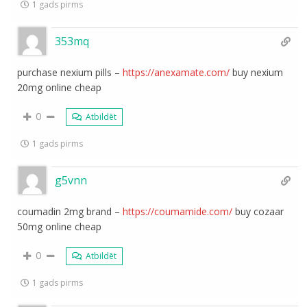
1 gads pirms
353mq
purchase nexium pills –
https://anexamate.com/
buy nexium
20mg online cheap
0
Atbildēt
1 gads pirms
g5vnn
coumadin 2mg brand –
https://coumamide.com/
buy cozaar
50mg online cheap
0
Atbildēt
1 gads pirms