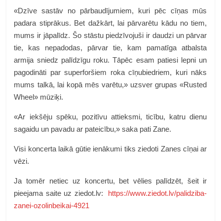
«Dzīve sastāv no pārbaudījumiem, kuri pēc cīņas mūs
padara stiprākus. Bet dažkārt, lai pārvarētu kādu no tiem,
mums ir jāpalīdz. Šo stāstu piedzīvojuši ir daudzi un pārvar
tie, kas nepadodas, pārvar tie, kam pamatīga atbalsta
armija sniedz palīdzīgu roku. Tāpēc esam patiesi lepni un
pagodināti par superforšiem roka cīņubiedriem, kuri nāks
mums talkā, lai kopā mēs varētu,» uzsver grupas «Rusted
Wheel» mūziķi.
«Ar iekšēju spēku, pozitīvu attieksmi, ticību, katru dienu
sagaidu un pavadu ar pateicību,» saka pati Zane.
Visi koncerta laikā gūtie ienākumi tiks ziedoti Zanes cīņai ar
vēzi.
Ja tomēr netiec uz koncertu, bet vēlies palīdzēt, šeit ir
pieejama saite uz ziedot.lv:
https://www.ziedot.lv/palidziba-
zanei-ozolinbeikai-4921