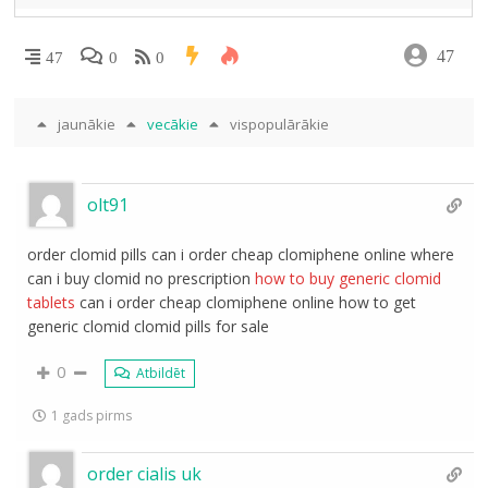
47
47
0
0
jaunākie
vecākie
vispopulārākie
olt91
order clomid pills can i order cheap clomiphene online where
can i buy clomid no prescription
how to buy generic clomid
tablets
can i order cheap clomiphene online how to get
generic clomid clomid pills for sale
0
Atbildēt
1 gads pirms
order cialis uk