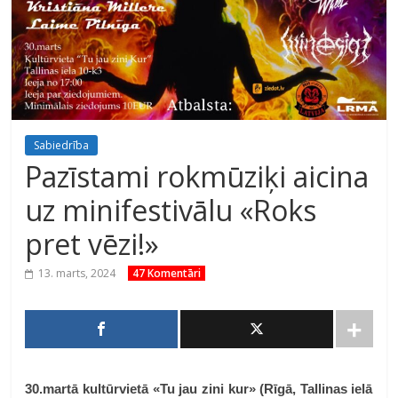
Sabiedrība
Pazīstami rokmūziķi aicina
uz minifestivālu «Roks
pret vēzi!»
13. marts, 2024
47 Komentāri
30.martā kultūrvietā «Tu jau zini kur» (Rīgā, Tallinas ielā