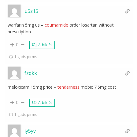
u5z15
warfarin 5mg us –
coumamide
order losartan without
prescription
0
Atbildēt
1 gads pirms
fzqkk
meloxicam 15mg price –
tenderness
mobic 7.5mg cost
0
Atbildēt
1 gads pirms
iy5yv