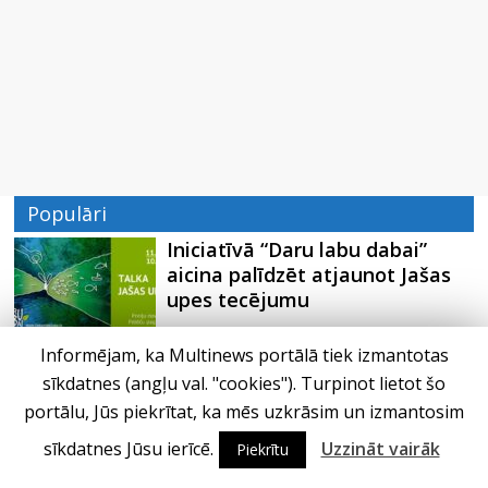
Populāri
Iniciatīvā “Daru labu dabai”
aicina palīdzēt atjaunot Jašas
upes tecējumu
Informējam, ka Multinews portālā tiek izmantotas
Septiņas profesijas, kas izturēs
sīkdatnes (angļu val. "cookies"). Turpinot lietot šo
mākslīgā intelekta laikmetu
portālu, Jūs piekrītat, ka mēs uzkrāsim un izmantosim
sīkdatnes Jūsu ierīcē.
Uzzināt vairāk
Piekrītu
Kāpēc padomju militāro