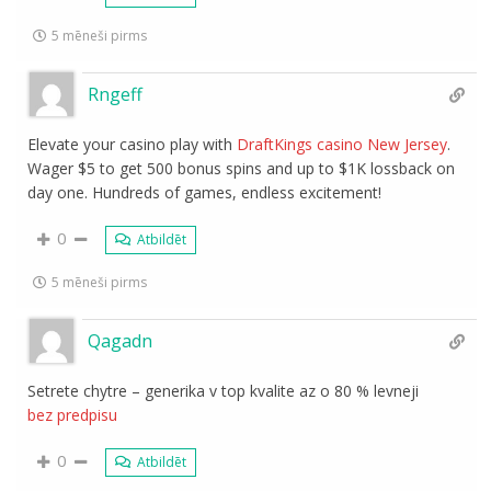
5 mēneši pirms
Rngeff
Elevate your casino play with
DraftKings casino New Jersey
.
Wager $5 to get 500 bonus spins and up to $1K lossback on
day one. Hundreds of games, endless excitement!
0
Atbildēt
5 mēneši pirms
Qagadn
Setrete chytre – generika v top kvalite az o 80 % levneji
bez predpisu
0
Atbildēt