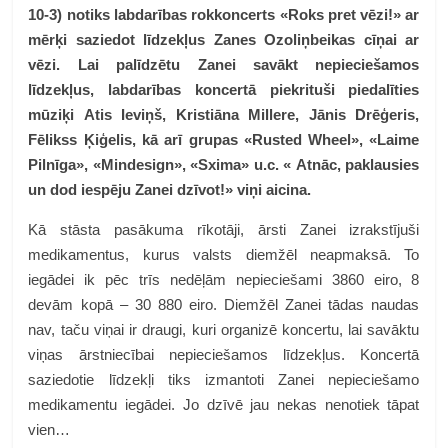
10-3) notiks labdarības rokkoncerts «Roks pret vēzi!» ar
mērķi saziedot līdzekļus Zanes Ozoliņbeikas cīņai ar
vēzi. Lai palīdzētu Zanei savākt nepieciešamos
līdzekļus, labdarības koncertā piekrituši piedalīties
mūziķi Atis Ieviņš, Kristiāna Millere, Jānis Drēģeris,
Fēlikss Ķiģelis, kā arī grupas «Rusted Wheel», «Laime
Pilnīga», «Mindesign», «Sxima» u.c. « Atnāc, paklausies
un dod iespēju Zanei dzīvot!» viņi aicina.
Kā stāsta pasākuma rīkotāji, ārsti Zanei izrakstījuši
medikamentus, kurus valsts diemžēl neapmaksā. To
iegādei ik pēc trīs nedēļām nepieciešami 3860 eiro, 8
devām kopā – 30 880 eiro. Diemžēl Zanei tādas naudas
nav, taču viņai ir draugi, kuri organizē koncertu, lai savāktu
viņas ārstniecībai nepieciešamos līdzekļus. Koncertā
saziedotie līdzekļi tiks izmantoti Zanei nepieciešamo
medikamentu iegādei. Jo dzīvē jau nekas nenotiek tāpat
vien…