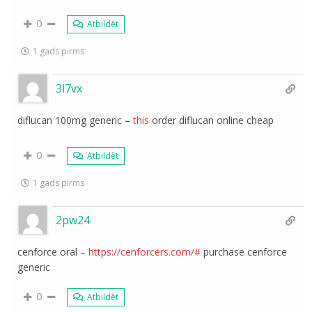
0
Atbildēt
1 gads pirms
3l7vx
diflucan 100mg generic –
this
order diflucan online cheap
0
Atbildēt
1 gads pirms
2pw24
cenforce oral –
https://cenforcers.com/#
purchase cenforce
generic
0
Atbildēt