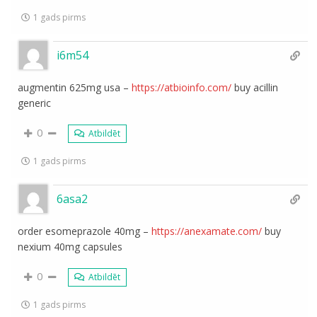
1 gads pirms
i6m54
augmentin 625mg usa –
https://atbioinfo.com/
buy acillin
generic
0
Atbildēt
1 gads pirms
6asa2
order esomeprazole 40mg –
https://anexamate.com/
buy
nexium 40mg capsules
0
Atbildēt
1 gads pirms