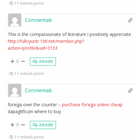
11 mēneši pirms
Conniemab
This is the compassionate of literature I positively appreciate.
http://fulloyuntr.10tl.net/member.php?
action=profile&uid=3133
0
Atbildēt
11 mēneši pirms
Conniemab
forxiga over the counter –
purchase forxiga online cheap
dapagliflozin where to buy
0
Atbildēt
11 mēneši pirms