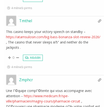
4 mēneši pirms
Tmthel
This casino keeps your victory speech on standby –
https://atamsulosin.com/big-bass-bonanza-slot-review-2026/
, The casino that never sleeps вЂ” and neither do the
jackpots .
0
Atbildēt
4 mēneši pirms
Zmphcr
Une Г©quipe compГ©tente qui vous accompagne avec
attention –
https://www.medicum.fr/spe-
ville/pharmacien/magny-cours/pharmacie-circuit
,
DГ©couvrez une pharmacie moderne oГ№ votre confort est