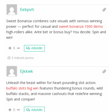
Eebpvh
Sweet Bonanza combines cute visuals with serious winning
power — perfect for casual and
sweet bonanza 1000 demo
high-rollers alike. Ante bet or bonus buy? You decide. Spin and
win!
0
Atbildēt
5 mēneši pirms
Ejkkwk
Unleash the beast within for heart-pounding slot action.
buffalo slots big win
features thundering bonus rounds, wild
buffalo stacks, and massive cashouts that redefine winning.
Spin and conquer!
0
Atbildēt