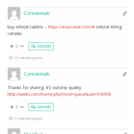
Conniemab
buy orlistat tablets –
https://asacostat.com/#
orlistat 60mg
canada
0
Atbildēt
11 mēneši pirms
Conniemab
Thanks for sharing. It’s outstrip quality.
http://iawbs.com/home.php?mod=space&uid=916908
0
Atbildēt
11 mēneši pirms