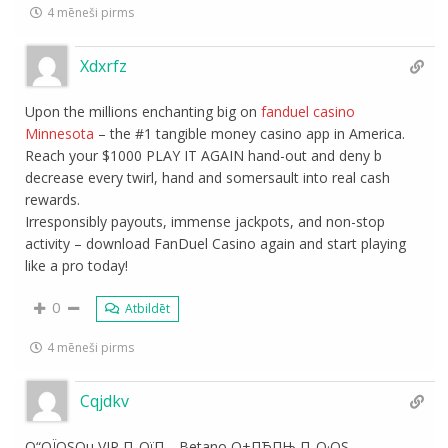
4 mēneši pirms
Xdxrfz
Upon the millions enchanting big on
fanduel casino
Minnesota
– the #1 tangible money casino app in America.
Reach your $1000 PLAY IT AGAIN hand-out and deny b
decrease every twirl, hand and somersault into real cash
rewards.
Irresponsibly payouts, immense jackpots, and non-stop
activity – download FanDuel Casino again and start playing
like a pro today!
0
Atbildēt
4 mēneši pirms
Cqjdkv
О“ОЇОЅОµ VIP П„ОїП… Betano О±ПЂПЊ П„О·ОЅ