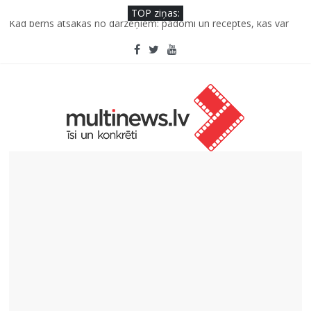
TOP ziņas:
Kad bērns atsakās no dārzeņiem: padomi un receptes, kas var
palīdzēt
SPF rokasgrāmata ikdienai un atvaļinājumu laikam – konsultē
farmaceite
Iniciatīvā “Daru labu dabai” aicina palīdzēt atjaunot Jašas upes
tecējumu
Septiņas profesijas, kas izturēs mākslīgā intelekta laikmetu
Kāpēc padomju militāro mantojumu ir svarīgi izprast arī šodien
un kā to palīdz paveikt papildinātā realitāte