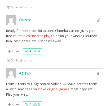
5 mēneši pirms
Ouztro
Ready for non-stop slot action? Chumba Casino gives you
free
chumba casino free play
to begin your winning journey.
Real cash prizes are just spins away!
0
Atbildēt
5 mēneši pirms
Aglzwx
From Bitcoin to Dogecoin to Solana — Stake accepts them
all with zero fees on
stake original games
most deposits.
Play your way.
0
Atbildēt