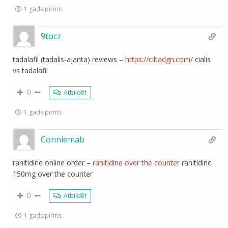
1 gads pirms
9tocz
tadalafil (tadalis-ajanta) reviews –
https://ciltadgn.com/
cialis
vs tadalafil
0
Atbildēt
1 gads pirms
Conniemab
ranitidine online order –
ranitidine over the counter
ranitidine
150mg over the counter
0
Atbildēt
1 gads pirms