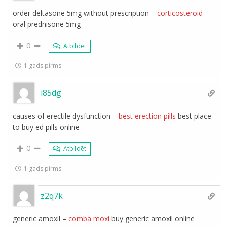
order deltasone 5mg without prescription –
corticosteroid
oral prednisone 5mg
0
Atbildēt
1 gads pirms
i85dg
causes of erectile dysfunction –
best erection pills
best place
to buy ed pills online
0
Atbildēt
1 gads pirms
z2q7k
generic amoxil –
comba moxi
buy generic amoxil online