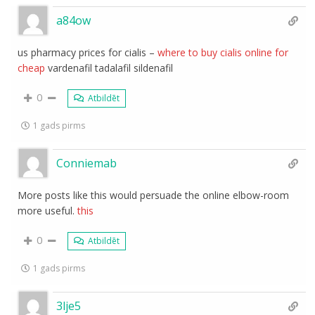
a84ow
us pharmacy prices for cialis –
where to buy cialis online for
cheap
vardenafil tadalafil sildenafil
0
Atbildēt
1 gads pirms
Conniemab
More posts like this would persuade the online elbow-room
more useful.
this
0
Atbildēt
1 gads pirms
3lje5