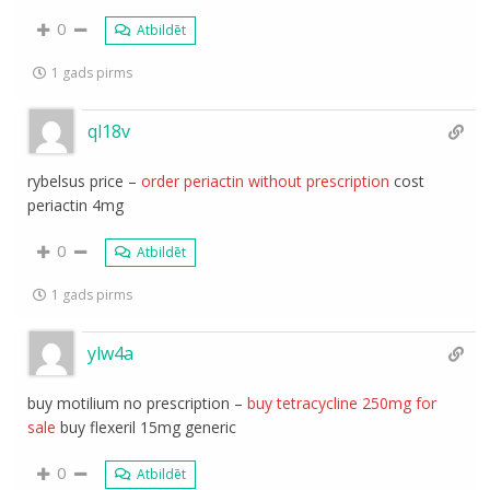
0
Atbildēt
1 gads pirms
ql18v
rybelsus price –
order periactin without prescription
cost
periactin 4mg
0
Atbildēt
1 gads pirms
ylw4a
buy motilium no prescription –
buy tetracycline 250mg for
sale
buy flexeril 15mg generic
0
Atbildēt