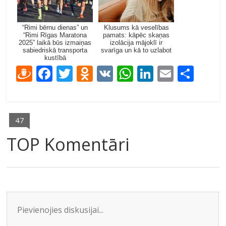
“Rimi bērnu dienas” un
Klusums kā veselības
“Rimi Rīgas Maratona
pamats: kāpēc skaņas
2025” laikā būs izmaiņas
izolācija mājoklī ir
sabiedriskā transporta
svarīga un kā to uzlabot
kustībā
D
F
T
O
V
W
Li
E
S
ra
ac
w
d
K
h
n
m
h
u
e
itt
n
at
k
ai
ar
gi
b
er
o
s
e
l
e
47
e
o
kl
A
dI
TOP Komentāri
m
o
as
p
n
k
s
p
ni
ki