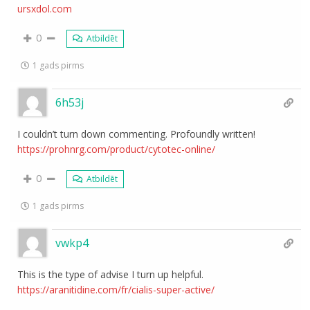
ursxdol.com
0
Atbildēt
1 gads pirms
6h53j
I couldn’t turn down commenting. Profoundly written!
https://prohnrg.com/product/cytotec-online/
0
Atbildēt
1 gads pirms
vwkp4
This is the type of advise I turn up helpful.
https://aranitidine.com/fr/cialis-super-active/