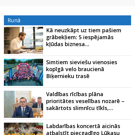
Runā
Kā neuzkāpt uz tiem pašiem
grābekļiem: 5 iespējamās
kļūdas biznesa…
Simtiem sieviešu vienosies
kopīgā velo braucienā
Biķernieku trasē
Valdības rīcības plāna
prioritātes veselības nozarē –
sakārtots slimnīcu tīkls,…
Labdarības koncertā aicinās
atbalstīt piecgadīgo Lūkasu