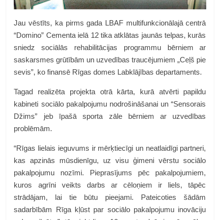
Jau vēstīts, ka pirms gada LBAF multifunkcionālajā centrā
“Domino” Cementa ielā 12 tika atklātas jaunās telpas, kurās
sniedz sociālās rehabilitācijas programmu bērniem ar
saskarsmes grūtībām un uzvedības traucējumiem „Ceļš pie
sevis”, ko finansē Rīgas domes Labklājības departaments.
Tagad realizēta projekta otrā kārta, kurā atvērti papildu
kabineti sociālo pakalpojumu nodrošināšanai un “Sensorais
Džims” jeb īpašā sporta zāle bērniem ar uzvedības
problēmām.
“Rīgas lielais ieguvums ir mērķtiecīgi un neatlaidīgi partneri,
kas apzinās mūsdienīgu, uz visu ģimeni vērstu sociālo
pakalpojumu nozīmi. Pieprasījums pēc pakalpojumiem,
kuros agrīni veikts darbs ar cēloņiem ir liels, tāpēc
strādājam, lai tie būtu pieejami. Pateicoties šādām
sadarbībām Rīga kļūst par sociālo pakalpojumu inovāciju