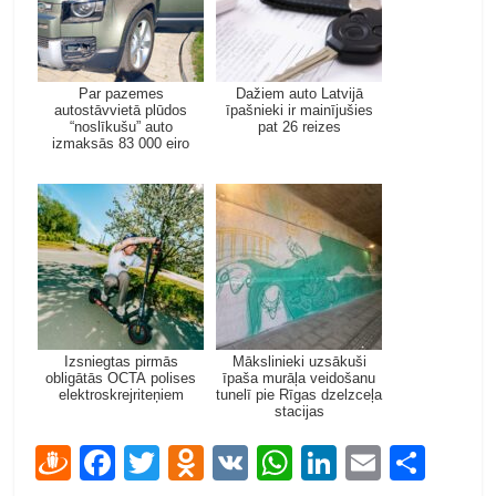
Par pazemes
Dažiem auto Latvijā
autostāvvietā plūdos
īpašnieki ir mainījušies
“noslīkušu” auto
pat 26 reizes
izmaksās 83 000 eiro
Izsniegtas pirmās
Mākslinieki uzsākuši
obligātās OCTA polises
īpaša murāļa veidošanu
elektroskrejriteņiem
tunelī pie Rīgas dzelzceļa
stacijas
D
F
T
O
V
W
Li
E
S