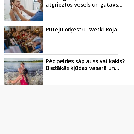
atgrieztos vesels un gatavs…
Pūtēju orķestru svētki Rojā
Pēc peldes sāp auss vai kakls?
Biežākās kļūdas vasarā un…