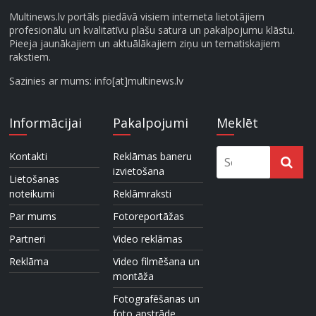
Multinews.lv portāls piedāvā visiem interneta lietotājiem
profesionālu un kvalitatīvu plašu satura un pakalpojumu klāstu.
Pieeja jaunākajiem un aktuālākajiem ziņu un tematiskajiem
rakstiem.
Sazinies ar mums: info[at]multinews.lv
Informācijai
Pakalpojumi
Meklēt
Kontakti
Reklāmas baneru
izvietošana
Lietošanas
noteikumi
Reklāmraksti
Par mums
Fotoreportāžas
Partneri
Video reklāmas
Reklāma
Video filmēšana un
montāža
Fotografēšanas un
foto apstrāde