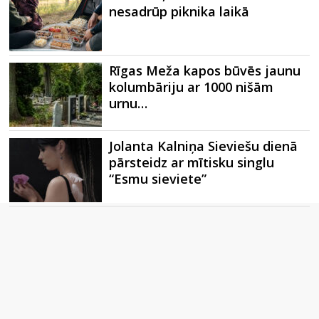
nesadrūp piknika laikā
Rīgas Meža kapos būvēs jaunu
kolumbāriju ar 1000 nišām
urnu…
Jolanta Kalniņa Sieviešu dienā
pārsteidz ar mītisku singlu
“Esmu sieviete”