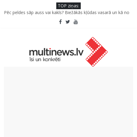
TOP ziņas:
Pēc peldes sāp auss vai kakls? Biežākās kļūdas vasarā un kā no
tām izvairīties
Kā neuzkāpt uz tiem pašiem grābekļiem: 5 iespējamās kļūdas
biznesa izaugsmē
Šefpavārs iesaka, kā gudri un izdevīgi izmantot kabačus no
sezonas sākuma līdz pat ziemai
5 svarīgi soļi, lai bērns skolā atgrieztos vesels un gatavs
mācībām
Pūtēju orķestru svētki Rojā