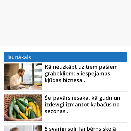
Jaunākais
Kā neuzkāpt uz tiem pašiem
grābekļiem: 5 iespējamās
kļūdas biznesa…
Šefpavārs iesaka, kā gudri un
izdevīgi izmantot kabačus no
sezonas…
5 svarīgi soļi, lai bērns skolā