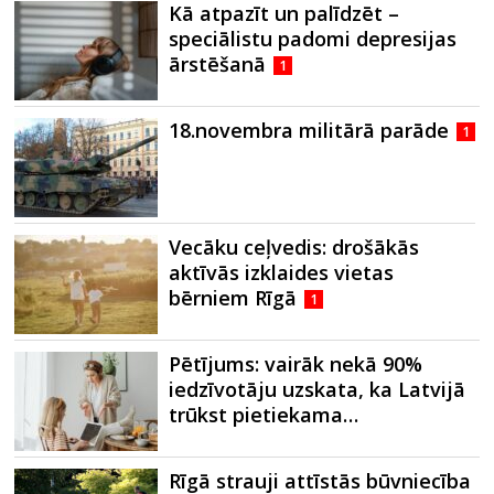
Kā atpazīt un palīdzēt –
speciālistu padomi depresijas
ārstēšanā
1
18.novembra militārā parāde
1
Vecāku ceļvedis: drošākās
aktīvās izklaides vietas
bērniem Rīgā
1
Pētījums: vairāk nekā 90%
iedzīvotāju uzskata, ka Latvijā
trūkst pietiekama…
Rīgā strauji attīstās būvniecība