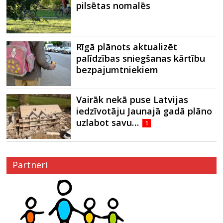
pilsētas nomalēs
Rīgā plānots aktualizēt
palīdzības sniegšanas kārtību
bezpajumtniekiem
Vairāk nekā puse Latvijas
iedzīvotāju Jaunajā gadā plāno
uzlabot savu…
1
Partneri