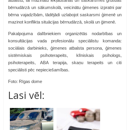
atbalstu, lai mazinātu iekļaušanās un saskarsmes grūtības
bērnudārzā un sākumskolā, veicinātu ģimenes izpratni par
bērna vajadzībām, tādējādi uzlabojot saskarsmi ģimenē un
mazinot konflikta situācijas bērnudārzā, skolā un ģimenē.
Pakalpojuma dalībniekiem organizētās nodarbības un
konsultācijas vada profesionālu speciālistu komanda:
sociālais darbinieks, ģimenes atbalsta persona, ģimenes
sistēmiskais psihoterapeits, klīniskais psihologs,
psihoterapeits, ABA terapija, skaņu terapeits un citi
speciālisti pēc nepieciešamības.
Foto: Rīgas dome
Lasi vēl: