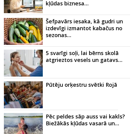
kļūdas biznesa…
Šefpavārs iesaka, kā gudri un
izdevīgi izmantot kabačus no
sezonas…
5 svarīgi soļi, lai bērns skolā
atgrieztos vesels un gatavs…
Pūtēju orķestru svētki Rojā
Pēc peldes sāp auss vai kakls?
Biežākās kļūdas vasarā un…