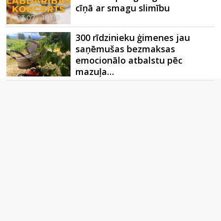
cīņā ar smagu slimību
300 rīdzinieku ģimenes jau
saņēmušas bezmaksas
emocionālo atbalstu pēc
mazuļa…