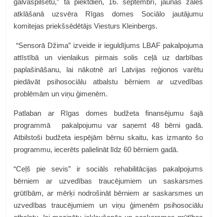
galvaspilsētu,” tā piektdien, 16. septembrī, jaunās zāles
atklāšanā uzsvēra Rīgas domes Sociālo jautājumu
komitejas priekšsēdētājs Viesturs Kleinbergs.
“Sensorā Džima” izveide ir ieguldījums LBAF pakalpojuma
attīstībā un vienlaikus pirmais solis ceļā uz darbības
paplašināšanu, lai nākotnē arī Latvijas reģionos varētu
piedāvāt psihosociālu atbalstu bērniem ar uzvedības
problēmām un viņu ģimenēm.
Patlaban ar Rīgas domes budžeta finansējumu šajā
programmā pakalpojumu var saņemt 48 bērni gadā.
Atbilstoši budžeta iespējām bērnu skaitu, kas izmanto šo
programmu, iecerēts palielināt līdz 60 bērniem gadā.
“Ceļš pie sevis” ir sociāls rehabilitācijas pakalpojums
bērniem ar uzvedības traucējumiem un saskarsmes
grūtībām, ar mērķi nodrošināt bērniem ar saskarsmes un
uzvedības traucējumiem un viņu ģimenēm psihosociālu