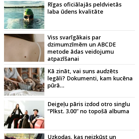
Rīgas oficiālajās peldvietās
laba ūdens kvalitāte
Viss svarīgākais par
dzimumzīmēm un ABCDE
metode ādas veidojumu
atpazīšanai
Kā zināt, vai suns audzēts
legāli? Dokumenti, kam kucēna
pūrā…
Deigeļu pāris izdod otro singlu
“Plkst. 3.00” no topošā albuma
Uzkodas, kas neizkūst un