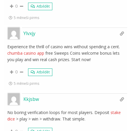
0
Atbildēt
5 mēneši pirms
Ylvxjy
Experience the thrill of casino wins without spending a cent.
chumba casino app
free Sweeps Coins welcome bonus lets
you play and win real cash prizes. Start now!
0
Atbildēt
5 mēneši pirms
Kkjsbw
No boring verification loops for most players. Deposit
stake
dice
> play > win > withdraw. That simple.
0