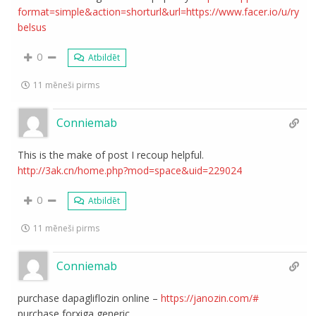
format=simple&action=shorturl&url=https://www.facer.io/u/ry
belsus
0
Atbildēt
11 mēneši pirms
Conniemab
This is the make of post I recoup helpful.
http://3ak.cn/home.php?mod=space&uid=229024
0
Atbildēt
11 mēneši pirms
Conniemab
purchase dapagliflozin online –
https://janozin.com/#
purchase forxiga generic