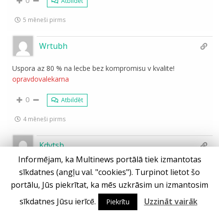
Atbildēt
5 mēneši pirms
Wrtubh
Uspora az 80 % na lecbe bez kompromisu v kvalite!
opravdovalekarna
0
Atbildēt
4 mēneši pirms
Kdvtsb
Informējam, ka Multinews portālā tiek izmantotas
Join the millions friendly momentous on
fanduel casino
sīkdatnes (angļu val. "cookies"). Turpinot lietot šo
Washington
– the #1 real pelf casino app in America.
portālu, Jūs piekrītat, ka mēs uzkrāsim un izmantosim
Pick up your $1000 TEASE IT AGAIN gratuity and deny b
decrease every relate, hand and somersault into official coin
sīkdatnes Jūsu ierīcē.
Uzzināt vairāk
Piekrītu
of the realm rewards.