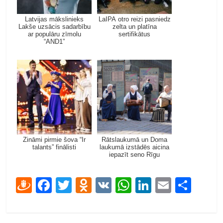
Latvijas mākslinieks
LaIPA otro reizi pasniedz
Lakše uzsācis sadarbību
zelta un platīna
ar populāru zīmolu
sertifikātus
“AND1”
Zināmi pirmie šova “Ir
Rātslaukumā un Doma
talants” finālisti
laukumā izstādēs aicina
iepazīt seno Rīgu
D
F
T
O
V
W
Li
E
S
ra
ac
w
d
K
h
n
m
h
u
e
itt
n
at
k
ai
ar