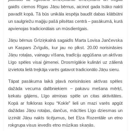
gaidīs ciemos Rīgas Jāņu bērnus, aicinot gada īsāko nakti
pavadīt kopā. Tā būs unikāla iespēja baudīt dabas klātbūtni
un saulgriežu maģiju pašā pilsētas centrā – pasākumā, kurā
apvienojas tradicionālais un mūsdienīgais.
Jāņu bērnus Grīziņkalnā sagaidīs Marta Lovisa Jančevska
un Kaspars Zvīgulis, kur jau no plkst. 20.00 norisināsies
Jāņu rotaļas, vainagu vīšana, tradīciju apgūšana un aktīvas
Līgo spēles visai ģimenei. Drosmīgākie kulināri uz zālienā
izvietota lielā trejkāja varēs gatavot tradicionālo Jāņu sieru.
Tāpat pasākuma laikā pļavā norisināsies aktīvas spēles
dažāda vecuma dalībniekiem – pakavu mešana mērķī,
ķekatu gājiens, Līgo atmiņas spēle un citas aktivitātes.
Kopā ar folkloras kopu “Kokle” lieli un mazi varēs apgūt
dažādas Jāņu rotaļas, dančus, mācīties Līgo dziesmas un
izzināt Jāņu nakts ticējumus, bet Elza Rozentāle un etno
rokgrupa visus ievedīs etno mūzikas skaņās.