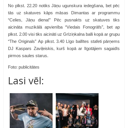
No plkst. 22.20 notiks Jāņu ugunskura iedegšana, bet pēc
tās uz skatuves kāps māsas Dimantas ar programmu
“Celies, Jāņu diena!” Pēc pusnakts uz skatuves tiks
aicināta muzikālā apvienība “Viedais Fonogrāfs”, bet ap
plkst. 2.00 visi tiks aicināti uz Grīziņkalna balli kopā ar grupu
“The Originals” Ap plkst. 3.40 Līgo ballītes stafeti pārņems
DJ Kaspars Zaviļeiskis, kurš kopā ar līgotājiem sagaidīs
pirmos saules starus.
Foto: publicitātes
Lasi vēl: