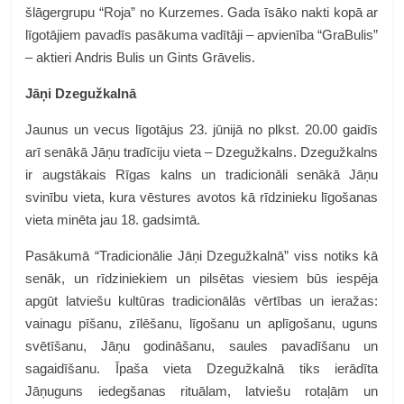
šlāgergrupu “Roja” no Kurzemes. Gada īsāko nakti kopā ar
līgotājiem pavadīs pasākuma vadītāji – apvienība “GraBulis”
– aktieri Andris Bulis un Gints Grāvelis.
Jāņi Dzegužkalnā
Jaunus un vecus līgotājus 23. jūnijā no plkst. 20.00 gaidīs
arī senākā Jāņu tradīciju vieta – Dzegužkalns. Dzegužkalns
ir augstākais Rīgas kalns un tradicionāli senākā Jāņu
svinību vieta, kura vēstures avotos kā rīdzinieku līgošanas
vieta minēta jau 18. gadsimtā.
Pasākumā “Tradicionālie Jāņi Dzegužkalnā” viss notiks kā
senāk, un rīdziniekiem un pilsētas viesiem būs iespēja
apgūt latviešu kultūras tradicionālās vērtības un ieražas:
vainagu pīšanu, zīlēšanu, līgošanu un aplīgošanu, uguns
svētīšanu, Jāņu godināšanu, saules pavadīšanu un
sagaidīšanu. Īpaša vieta Dzegužkalnā tiks ierādīta
Jāņuguns iedegšanas rituālam, latviešu rotaļām un