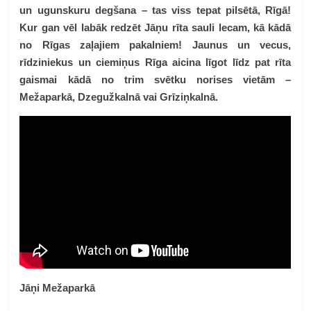
un ugunskuru degšana – tas viss tepat pilsētā, Rīgā!
Kur gan vēl labāk redzēt Jāņu rīta sauli lecam, kā kādā
no Rīgas zaļajiem pakalniem! Jaunus un vecus,
rīdziniekus un ciemiņus Rīga aicina līgot līdz pat rīta
gaismai kādā no trim svētku norises vietām –
Mežaparkā, Dzegužkalnā vai Grīziņkalnā.
Jāņi Mežaparkā