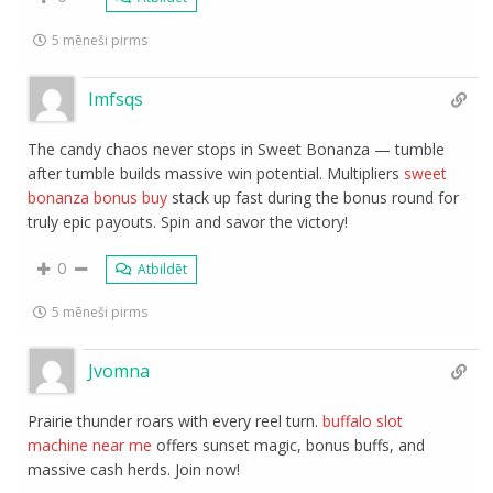
5 mēneši pirms
Imfsqs
The candy chaos never stops in Sweet Bonanza — tumble
after tumble builds massive win potential. Multipliers
sweet
bonanza bonus buy
stack up fast during the bonus round for
truly epic payouts. Spin and savor the victory!
0
Atbildēt
5 mēneši pirms
Jvomna
Prairie thunder roars with every reel turn.
buffalo slot
machine near me
offers sunset magic, bonus buffs, and
massive cash herds. Join now!