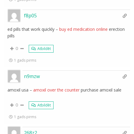
f8p05
ed pills that work quickly –
buy ed medication online
erection
pills
0
Atbildēt
1 gads pirms
n9mzw
amoxil usa –
amoxil over the counter
purchase amoxil sale
0
Atbildēt
1 gads pirms
268z2