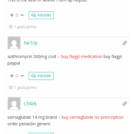
0
Atbildēt
1 gads pirms
he1rp
azithromycin 500mg cost –
buy flagyl medication
buy flagyl
paypal
0
Atbildēt
1 gads pirms
c34z6
semaglutide 14 mg brand –
buy semaglutide no prescription
order periactin generic