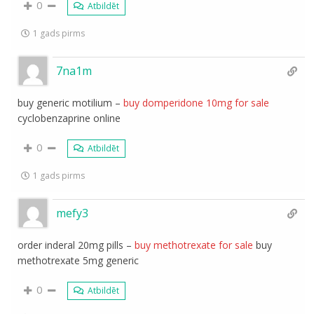
0
Atbildēt
1 gads pirms
7na1m
buy generic motilium –
buy domperidone 10mg for sale
cyclobenzaprine online
0
Atbildēt
1 gads pirms
mefy3
order inderal 20mg pills –
buy methotrexate for sale
buy
methotrexate 5mg generic
0
Atbildēt