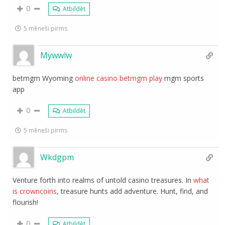
0
Atbildēt
5 mēneši pirms
Mywwlw
betmgm Wyoming
online casino betmgm play
mgm sports
app
0
Atbildēt
5 mēneši pirms
Wkdgpm
Venture forth into realms of untold casino treasures. In
what
is crowncoins
, treasure hunts add adventure. Hunt, find, and
flourish!
0
Atbildēt