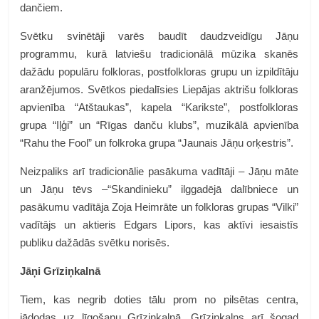
dančiem.
Svētku svinētāji varēs baudīt daudzveidīgu Jāņu
programmu, kurā latviešu tradicionālā mūzika skanēs
dažādu populāru folkloras, postfolkloras grupu un izpildītāju
aranžējumos. Svētkos piedalīsies Liepājas aktrišu folkloras
apvienība “Atštaukas”, kapela “Karikste”, postfolkloras
grupa “Iļģi” un “Rīgas danču klubs”, muzikālā apvienība
“Rahu the Fool” un folkroka grupa “Jaunais Jāņu orķestris”.
Neizpaliks arī tradicionālie pasākuma vadītāji – Jāņu māte
un Jāņu tēvs –“Skandinieku” ilggadējā dalībniece un
pasākumu vadītāja Zoja Heimrāte un folkloras grupas “Vilki”
vadītājs un aktieris Edgars Lipors, kas aktīvi iesaistīs
publiku dažādās svētku norisēs.
Jāņi Grīziņkalnā
Tiem, kas negrib doties tālu prom no pilsētas centra,
jādodas uz līgošanu Grīziņkalnā. Grīziņkalns arī šogad