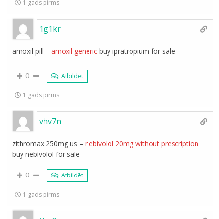
1 gads pirms
1g1kr
amoxil pill –
amoxil generic
buy ipratropium for sale
0
Atbildēt
1 gads pirms
vhv7n
zithromax 250mg us –
nebivolol 20mg without prescription
buy nebivolol for sale
0
Atbildēt
1 gads pirms