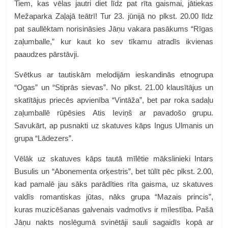
Tiem, kas vēlas jautri diet līdz pat rīta gaismai, jātiekas
Mežaparka Zaļajā teātrī! Tur
23. jūnijā no plkst. 20.00 līdz
pat saullēktam norisināsies Jāņu vakara pasākums “Rīgas
zaļumballe,” kur kaut ko sev tīkamu atradīs ikvienas
paaudzes pārstāvji.
Svētkus ar tautiskām melodijām ieskandinās etnogrupa
“Ogas” un “Stiprās sievas”. No plkst. 21.00 klausītājus un
skatītājus priecēs apvienība “Vintāža”, bet par roka sadaļu
zaļumballē rūpēsies Atis Ieviņš ar pavadošo grupu.
Savukārt, ap pusnakti uz skatuves kāps Ingus Ulmanis un
grupa “Lādezers”.
Vēlāk uz skatuves kāps tautā mīlētie mākslinieki Intars
Busulis un “Abonementa orķestris”, bet tūlīt pēc plkst. 2.00,
kad pamalē jau sāks parādīties rīta gaisma, uz skatuves
valdīs romantiskas jūtas, nāks grupa “Mazais princis”,
kuras muzicēšanas
galvenais vadmotīvs ir mīlestība.
Pašā
Jāņu nakts noslēgumā svinētāji sauli sagaidīs kopā ar