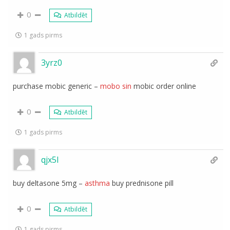
0
Atbildēt
1 gads pirms
3yrz0
purchase mobic generic –
mobo sin
mobic order online
0
Atbildēt
1 gads pirms
qjx5l
buy deltasone 5mg –
asthma
buy prednisone pill
0
Atbildēt
1 gads pirms