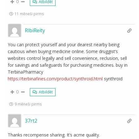
0
Atbildēt
11 mēneši pirms
RlbiReity
You can protect yourself and your dearest nearby being
cautious when buying medicine online. Some druggist’s
websites control legally and sell convenience, reclusion, sell
for savings and safeguards for purchasing medicines. buy in
TerbinaPharmacy
https://terbinafines.com/product/synthroid.html
synthroid
0
Atbildēt
9 mēneši pirms
37rt2
Thanks recompense sharing. It’s acme quality.