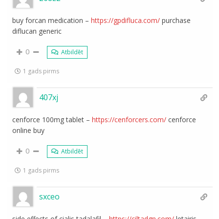
buy forcan medication –
https://gpdifluca.com/
purchase
diflucan generic
0
Atbildēt
1 gads pirms
407xj
cenforce 100mg tablet –
https://cenforcers.com/
cenforce
online buy
0
Atbildēt
1 gads pirms
sxceo
side effects of cialis tadalafil –
https://ciltadgn.com/
letairis