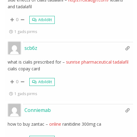
and tadalafil
0
Atbildēt
1 gads pirms
scb6z
what is cialis prescribed for –
sunrise pharmaceutical tadalafil
cialis copay card
0
Atbildēt
1 gads pirms
Conniemab
how to buy zantac –
online
ranitidine 300mg ca