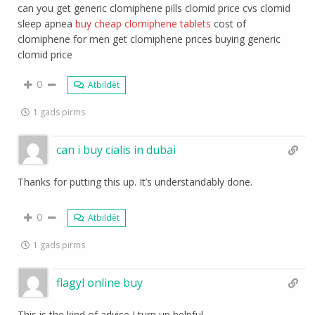
can you get generic clomiphene pills clomid price cvs clomid
sleep apnea
buy cheap clomiphene tablets
cost of
clomiphene for men get clomiphene prices buying generic
clomid price
0
Atbildēt
1 gads pirms
can i buy cialis in dubai
Thanks for putting this up. It’s understandably done.
0
Atbildēt
1 gads pirms
flagyl online buy
This is the kind of advise I turn up helpful.