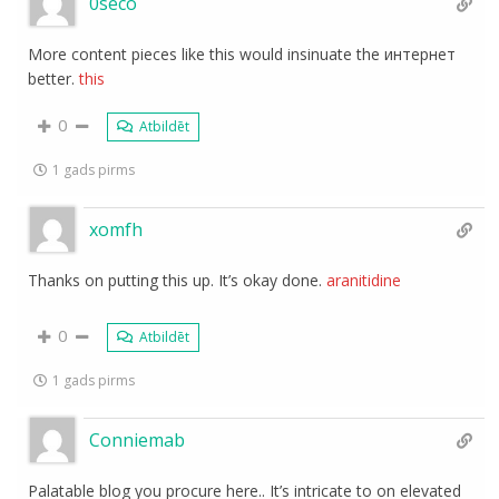
0seco
More content pieces like this would insinuate the интернет
better.
this
0
Atbildēt
1 gads pirms
xomfh
Thanks on putting this up. It’s okay done.
aranitidine
0
Atbildēt
1 gads pirms
Conniemab
Palatable blog you procure here.. It’s intricate to on elevated