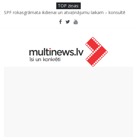
TOP ziņas:
Kad bērns atsakās no dārzeņiem: padomi un receptes, kas var
palīdzēt
SPF rokasgrāmata ikdienai un atvaļinājumu laikam – konsultē
farmaceite
Iniciatīvā “Daru labu dabai” aicina palīdzēt atjaunot Jašas upes
tecējumu
Septiņas profesijas, kas izturēs mākslīgā intelekta laikmetu
Kāpēc padomju militāro mantojumu ir svarīgi izprast arī šodien
un kā to palīdz paveikt papildinātā realitāte