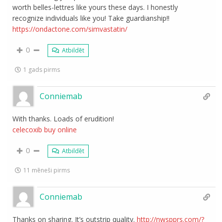
worth belles-lettres like yours these days. I honestly
recognize individuals like you! Take guardianship!!
https://ondactone.com/simvastatin/
0
Atbildēt
1 gads pirms
Conniemab
With thanks. Loads of erudition!
celecoxib buy online
0
Atbildēt
11 mēneši pirms
Conniemab
Thanks on sharing. It’s outstrip quality.
http://nwspprs.com/?