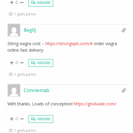
0
Atbildēt
1 gads pirms
8eg0j
50mg viagra cost –
https://strongvpls.com/#
order viagra
online fast delivery
0
Atbildēt
1 gads pirms
Conniemab
With thanks. Loads of conception!
https://gnolvade.com/
0
Atbildēt
1 gads pirms