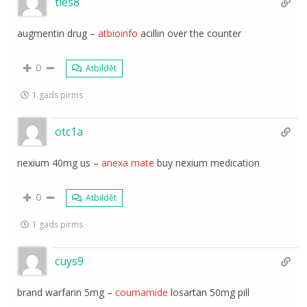
tles8
augmentin drug –
atbioinfo
acillin over the counter
0
Atbildēt
1 gads pirms
otc1a
nexium 40mg us –
anexa mate
buy nexium medication
0
Atbildēt
1 gads pirms
cuys9
brand warfarin 5mg –
coumamide
losartan 50mg pill