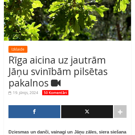
Izklaide
Rīga aicina uz jautrām
Jāņu svinībām pilsētas
pakalnos
19. jūnijs, 2024
50 Komentāri
Dziesmas un danči, vainagi un Jāņu zāles, siera siešana