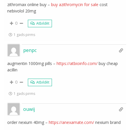
zithromax online buy –
buy azithromycin for sale
cost
nebivolol 20mg
0
Atbildēt
1 gads pirms
penpc
augmentin 1000mg pills –
https://atbioinfo.com/
buy cheap
acillin
0
Atbildēt
1 gads pirms
ouwij
order nexium 40mg –
https://anexamate.com/
nexium brand