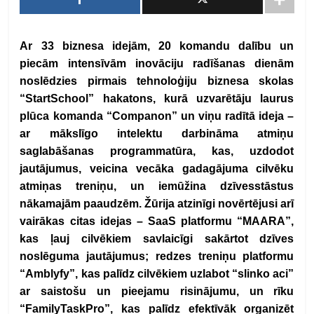
Ar 33 biznesa idejām, 20 komandu dalību un
piecām intensīvām inovāciju radīšanas dienām
noslēdzies pirmais tehnoloģiju biznesa skolas
“StartSchool” hakatons, kurā uzvarētāju laurus
plūca komanda “Companon” un viņu radītā ideja –
ar mākslīgo intelektu darbināma atmiņu
saglabāšanas programmatūra, kas, uzdodot
jautājumus, veicina vecāka gadagājuma cilvēku
atmiņas treniņu, un iemūžina dzīvesstāstus
nākamajām paaudzēm. Žūrija atzinīgi novērtējusi arī
vairākas citas idejas – SaaS platformu “MAARA”,
kas ļauj cilvēkiem savlaicīgi sakārtot dzīves
noslēguma jautājumus; redzes treniņu platformu
“Amblyfy”, kas palīdz cilvēkiem uzlabot “slinko aci”
ar saistošu un pieejamu risinājumu, un rīku
“FamilyTaskPro”, kas palīdz efektīvāk organizēt