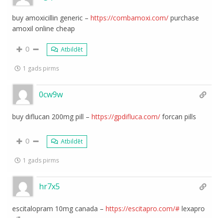
buy amoxicillin generic –
https://combamoxi.com/
purchase
amoxil online cheap
0
Atbildēt
1 gads pirms
0cw9w
buy diflucan 200mg pill –
https://gpdifluca.com/
forcan pills
0
Atbildēt
1 gads pirms
hr7x5
escitalopram 10mg canada –
https://escitapro.com/#
lexapro