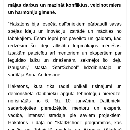
mājas darbus un mazināt konfliktus, veicinot mieru
un harmoniju ģimenē.
“Hakatons bija iespēja dalībniekiem pārbaudīt savas
spējas ideju un inovāciju izstrādē un mācīties no
labākajiem. Esam lepni par paveikto un gaidām, kad
redzēsim šo ideju attīstību turpmākajos mēnešos.
Izsakām pateicību arī mentoriem un ekspertiem par
ieguldīto laiku un zināšanām, sekmējot šo ideju
izaugsmi,” stāsta “StartSchool” līdzdibinātāja un
vadītāja Anna Andersone.
Hakatons, kurā tika radīti unikāli risinājumi un
demonstrēta dalībnieku apgūtā tehnoloģiju pieredze,
norisinājās no 6. līdz 10. janvārim. Dalībnieki,
sadarbojoties pieredzējušu mentoru un ekspertu
vadībā, intensīvi strādāja pie saviem projektiem.
Hakatons ir daļa no “StartSchool” programmas, kas
sastāv no Tehniskā moduļa un Biznesa (Startup)