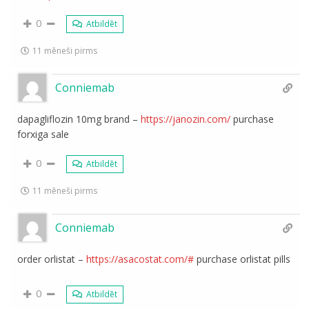
0
Atbildēt
11 mēneši pirms
Conniemab
dapagliflozin 10mg brand –
https://janozin.com/
purchase
forxiga sale
0
Atbildēt
11 mēneši pirms
Conniemab
order orlistat –
https://asacostat.com/#
purchase orlistat pills
0
Atbildēt