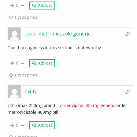
0
Atbildēt
1 gads pirms
order metronidazole generic
The thoroughness in this section is noteworthy.
0
Atbildēt
1 gads pirms
nx6tj
zithromax 250mg brand –
order ciplox 500 mg generic
order
metronidazole 400mg pill
0
Atbildēt