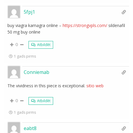
5fpj1
buy viagra kamagra online –
https://strongvpls.com/
sildenafil
50 mg buy online
0
Atbildēt
1 gads pirms
Conniemab
The vividness in this piece is exceptional.
sitio web
0
Atbildēt
1 gads pirms
eabt8