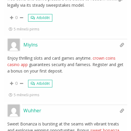
legally via its steady sweepstakes model.
0
Atbildēt
5 mēneši pirms
Miylns
Enjoy thrilling slots and card games anytime.
crown coins
casino app
guarantees security and fairness. Register and get
a bonus on your first deposit.
0
Atbildēt
5 mēneši pirms
Wuhher
Sweet Bonanza is bursting at the seams with vibrant treats
and explosive winning opportunities. Bonus
sweet bonanza