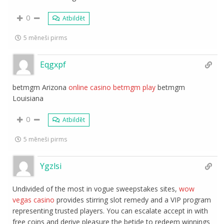
0
Atbildēt
5 mēneši pirms
Eqgxpf
betmgm Arizona
online casino betmgm play
betmgm
Louisiana
0
Atbildēt
5 mēneši pirms
Ygzlsi
Undivided of the most in vogue sweepstakes sites,
wow
vegas casino
provides stirring slot remedy and a VIP program
representing trusted players. You can escalate accept in with
free coins and derive pleasure the betide to redeem winnings