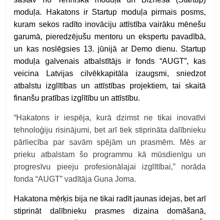
moduļa. Hakatons ir Startup moduļa pirmais posms,
kuram sekos radīto inovāciju attīstība vairāku mēnešu
garumā, pieredzējušu mentoru un ekspertu pavadībā,
un kas noslēgsies 13. jūnijā ar Demo dienu. Startup
moduļa galvenais atbalstītājs ir fonds “AUGT”, kas
veicina Latvijas cilvēkkapitāla izaugsmi, sniedzot
atbalstu izglītības un attīstības projektiem, tai skaitā
finanšu pratības izglītību un attīstību.
“Hakatons ir iespēja, kurā dzimst ne tikai inovatīvi
tehnoloģiju risinājumi, bet arī tiek stiprināta dalībnieku
pārliecība par savām spējām un prasmēm. Mēs ar
prieku atbalstam šo programmu kā mūsdienīgu un
progresīvu pieeju profesionālajai izglītībai,” norāda
fonda “AUGT” vadītāja Guna Joma.
Hakatona mērķis bija ne tikai radīt jaunas idejas, bet arī
stiprināt dalībnieku prasmes dizaina domāšanā,