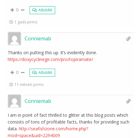
0
Atbildēt
1 gads pirms
Conniemab
Thanks on putting this up. It’s evidently done.
https://doxycyclinege.com/pro/topiramate/
0
Atbildēt
11 mēneši pirms
Conniemab
I am in point of fact thrilled to glitter at this blog posts which
consists of tons of profitable facts, thanks for providing such
data.
http://seafishzone.com/home.php?
mod=space&uid=2294009