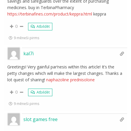
savings and safeguards over the extent of purchasing
medicines. buy in TerbinaPharmacy
https://terbinafines.com/product/keppra.html
keppra
0
Atbildēt
9 mēneši pirms
kal7i
Greetings! Very gainful par‘nesis within this article! It’s the
petty changes which will make the largest changes. Thanks a
lot quest of sharing!
naphazoline prednisolone
0
Atbildēt
9 mēneši pirms
slot games free