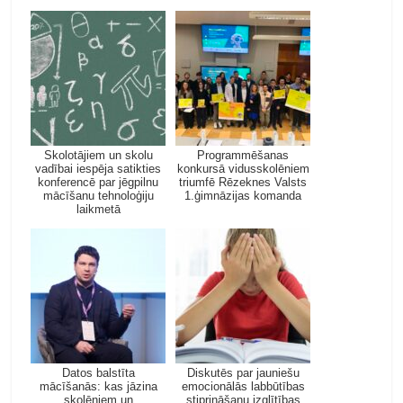
Skolotājiem un skolu
Programmēšanas
vadībai iespēja satikties
konkursā vidusskolēniem
konferencē par jēgpilnu
triumfē Rēzeknes Valsts
mācīšanu tehnoloģiju
1.ģimnāzijas komanda
laikmetā
Datos balstīta
Diskutēs par jauniešu
mācīšanās: kas jāzina
emocionālās labbūtības
skolēniem un
stiprināšanu izglītības