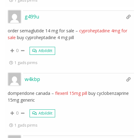
1 gads pirms
g499u
order semaglutide 14 mg for sale –
cyproheptadine 4mg for
sale
buy cyproheptadine 4 mg pill
0
Atbildēt
1 gads pirms
w4kbp
domperidone canada –
flexeril 15mg pill
buy cyclobenzaprine
15mg generic
0
Atbildēt
1 gads pirms