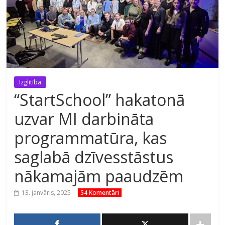
Izglītība
“StartSchool” hakatonā
uzvar MI darbināta
programmatūra, kas
saglabā dzīvesstāstus
nākamajām paaudzēm
13. janvāris, 2025
54 Komentāri