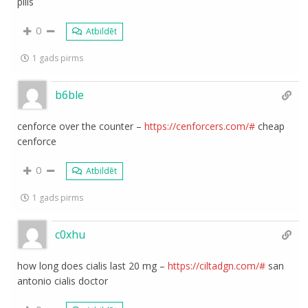
pills
0
Atbildēt
1 gads pirms
b6ble
cenforce over the counter –
https://cenforcers.com/#
cheap
cenforce
0
Atbildēt
1 gads pirms
c0xhu
how long does cialis last 20 mg –
https://ciltadgn.com/#
san
antonio cialis doctor