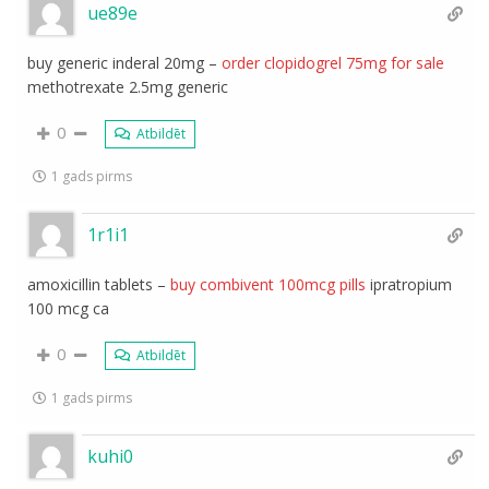
ue89e
buy generic inderal 20mg –
order clopidogrel 75mg for sale
methotrexate 2.5mg generic
0
Atbildēt
1 gads pirms
1r1i1
amoxicillin tablets –
buy combivent 100mcg pills
ipratropium
100 mcg ca
0
Atbildēt
1 gads pirms
kuhi0