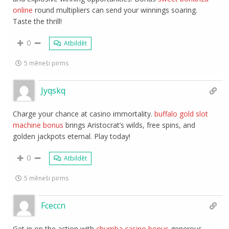
online
round multipliers can send your winnings soaring.
Taste the thrill!
0
Atbildēt
5 mēneši pirms
Jyqskq
Charge your chance at casino immortality.
buffalo gold slot
machine bonus
brings Aristocrat’s wilds, free spins, and
golden jackpots eternal. Play today!
0
Atbildēt
5 mēneši pirms
Fceccn
Get in on the action with
chumba casino bonus
generous