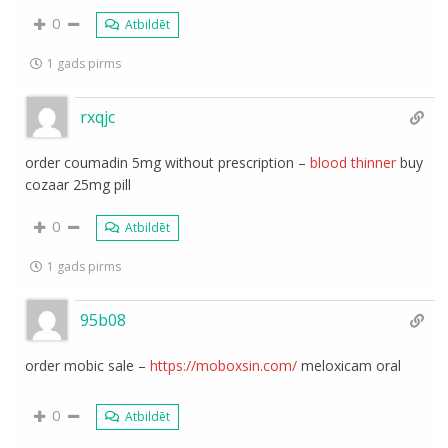
0
Atbildēt
1 gads pirms
rxqjc
order coumadin 5mg without prescription –
blood thinner
buy
cozaar 25mg pill
0
Atbildēt
1 gads pirms
95b08
order mobic sale –
https://moboxsin.com/
meloxicam oral
0
Atbildēt