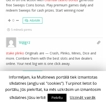
free Sweeps Coins bonus. Play premium games daily and
redeem Sweeps for cash prizes. Start winning now!
0
Atbildēt
5 mēneši pirms
Vqlgrz
stake plinko
Originals are — Crash, Plinko, Mines, Dice and
more. Combine them with the best slots and live dealers
online. Your next big win is one click away.
0
Atbildēt
Informējam, ka Multinews portālā tiek izmantotas
sīkdatnes (angļu val. "cookies"). Turpinot lietot šo
5 mēneši pirms
portālu, Jūs piekrītat, ka mēs uzkrāsim un izmantosim
Fblpoz
sīkdatnes Jūsu ierīcē.
Uzzināt vairāk
Piekrītu