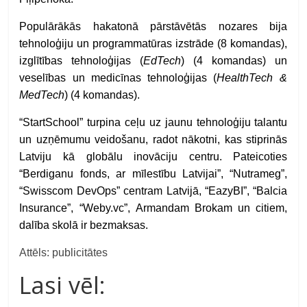
Populārākās hakatonā pārstāvētās nozares bija
tehnoloģiju un programmatūras izstrāde (8 komandas),
izglītības tehnoloģijas (
EdTech
) (4 komandas) un
veselības un medicīnas tehnoloģijas (
HealthTech &
MedTech
) (4 komandas).
“StartSchool” turpina ceļu uz jaunu tehnoloģiju talantu
un uzņēmumu veidošanu, radot nākotni, kas stiprinās
Latviju kā globālu inovāciju centru. Pateicoties
“Berdiganu fonds, ar mīlestību Latvijai”, “Nutrameg”,
“Swisscom DevOps” centram Latvijā, “EazyBI”, “Balcia
Insurance”, “Weby.vc”, Armandam Brokam un citiem,
dalība skolā ir bezmaksas.
Attēls: publicitātes
Lasi vēl: