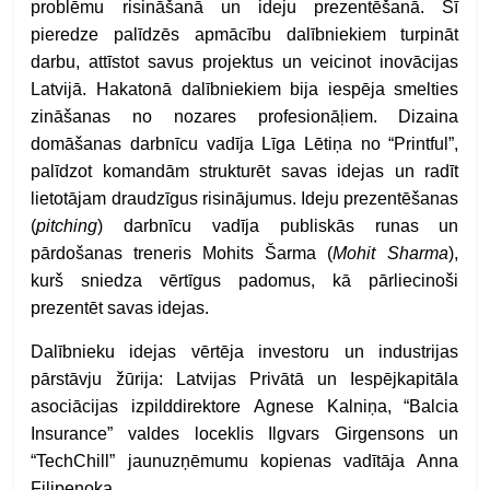
problēmu risināšanā un ideju prezentēšanā. Šī
pieredze palīdzēs apmācību dalībniekiem turpināt
darbu, attīstot savus projektus un veicinot inovācijas
Latvijā. Hakatonā dalībniekiem bija iespēja smelties
zināšanas no nozares profesionāļiem. Dizaina
domāšanas darbnīcu vadīja Līga Lētiņa no “Printful”,
palīdzot komandām strukturēt savas idejas un radīt
lietotājam draudzīgus risinājumus. Ideju prezentēšanas
(
pitching
) darbnīcu vadīja publiskās runas un
pārdošanas treneris Mohits Šarma (
Mohit Sharma
),
kurš sniedza vērtīgus padomus, kā pārliecinoši
prezentēt savas idejas.
Dalībnieku i
dejas vērtēja investoru un industrijas
pārstāvju žūrija: Latvijas Privātā un Iespējkapitāla
asociācijas izpilddirektore Agnese Kalniņa, “Balcia
Insurance” valdes loceklis Ilgvars Girgensons un
“TechChill” jaunuzņēmumu kopienas vadītāja Anna
Fiļipenoka.