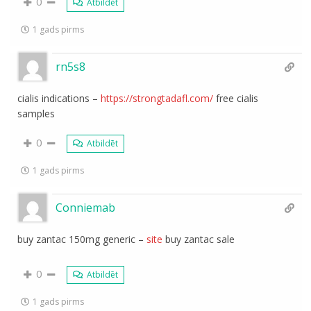
0
Atbildēt
1 gads pirms
rn5s8
cialis indications –
https://strongtadafl.com/
free cialis
samples
0
Atbildēt
1 gads pirms
Conniemab
buy zantac 150mg generic –
site
buy zantac sale
0
Atbildēt
1 gads pirms