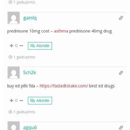
1 gads pirms
gamlq
prednisone 10mg cost –
asthma
prednisone 40mg drug
0
Atbildēt
1 gads pirms
5ch2k
buy ed pills fda –
https://fastedtotake.com/
best ed drugs
0
Atbildēt
1 gads pirms
agqu6