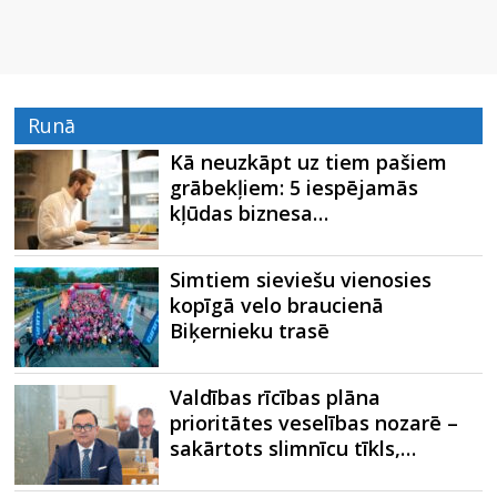
Runā
Kā neuzkāpt uz tiem pašiem
grābekļiem: 5 iespējamās
kļūdas biznesa…
Simtiem sieviešu vienosies
kopīgā velo braucienā
Biķernieku trasē
Valdības rīcības plāna
prioritātes veselības nozarē –
sakārtots slimnīcu tīkls,…