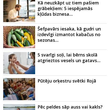
Kā neuzkāpt uz tiem pašiem
grābekļiem: 5 iespējamās
kļūdas biznesa…
Šefpavārs iesaka, kā gudri un
izdevīgi izmantot kabačus no
sezonas…
5 svarīgi soļi, lai bērns skolā
atgrieztos vesels un gatavs…
Pūtēju orķestru svētki Rojā
Pēc peldes sāp auss vai kakls?