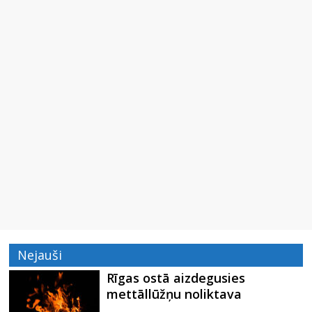
Nejauši
Rīgas ostā aizdegusies
mettāllūžņu noliktava