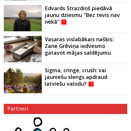
Edvards Strazdiņš piedāvā
jaunu dziesmu “Bez tevis nav
nekā”
1
Vasaras vislabākais našķis:
Zane Grēviņa iedvesmo
gatavot mājas saldējumu
Sigma, cringe, crush: vai
jauniešu slengs apdraud
latviešu valodu?
1
Partneri