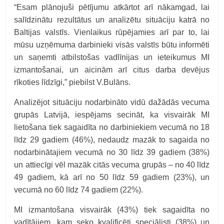
“Esam plānojuši pētījumu atkārtot arī nākamgad, lai
salīdzinātu rezultātus un analizētu situāciju katrā no
Baltijas valstīs. Vienlaikus rūpējamies arī par to, lai
mūsu uzņēmuma darbinieki visās valstīs būtu informēti
un saņemti atbilstošas vadlīnijas un ieteikumus MI
izmantošanai, un aicinām arī citus darba devējus
rīkoties līdzīgi,” piebilst V.Bulāns.
Analizējot situāciju nodarbināto vidū dažādās vecuma
grupās Latvijā, iespējams secināt, ka visvairāk MI
lietošana tiek sagaidīta no darbiniekiem vecumā no 18
līdz 29 gadiem (46%), nedaudz mazāk to sagaida no
nodarbinātajiem vecumā no 30 līdz 39 gadiem (38%)
un attiecīgi vēl mazāk citās vecuma grupās – no 40 līdz
49 gadiem, kā arī no 50 līdz 59 gadiem (23%), un
vecumā no 60 līdz 74 gadiem (22%).
MI izmantošana visvairāk (43%) tiek sagaidīta no
vadītājiem, kam seko kvalificēti speciālisti (38%) un