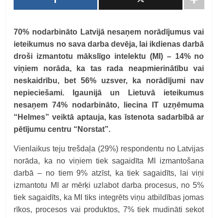
70% nodarbināto Latvijā nesaņem norādījumus vai
ieteikumus no sava darba devēja, lai ikdienas darbā
droši izmantotu mākslīgo intelektu (MI) – 14% no
viņiem norāda, ka tas rada neapmierinātību vai
neskaidrību, bet 56% uzsver, ka norādījumi nav
nepieciešami. Igaunijā un Lietuvā ieteikumus
nesaņem 74% nodarbināto, liecina IT uzņēmuma
“Helmes” veiktā aptauja, kas īstenota sadarbībā ar
pētījumu centru “Norstat”.
Vienlaikus teju trešdaļa (29%) respondentu no Latvijas
norāda, ka no viņiem tiek sagaidīta MI izmantošana
darbā – no tiem 9% atzīst, ka tiek sagaidīts, lai viņi
izmantotu MI ar mērķi uzlabot darba procesus, no 5%
tiek sagaidīts, ka MI tiks integrēts viņu atbildības jomas
rīkos, procesos vai produktos, 7% tiek mudināti sekot