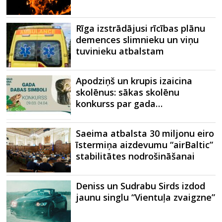
Rīga izstrādājusi rīcības plānu
demences slimnieku un viņu
tuvinieku atbalstam
Apodziņš un krupis izaicina
skolēnus: sākas skolēnu
konkurss par gada…
Saeima atbalsta 30 miljonu eiro
īstermiņa aizdevumu “airBaltic”
stabilitātes nodrošināšanai
Deniss un Sudrabu Sirds izdod
jaunu singlu “Vientuļa zvaigzne”