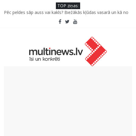
TOP ziņas:
Pēc peldes sāp auss vai kakls? Biežākās kļūdas vasarā un kā no
tām izvairīties
Kā neuzkāpt uz tiem pašiem grābekļiem: 5 iespējamās kļūdas
biznesa izaugsmē
Šefpavārs iesaka, kā gudri un izdevīgi izmantot kabačus no
sezonas sākuma līdz pat ziemai
5 svarīgi soļi, lai bērns skolā atgrieztos vesels un gatavs
mācībām
Pūtēju orķestru svētki Rojā