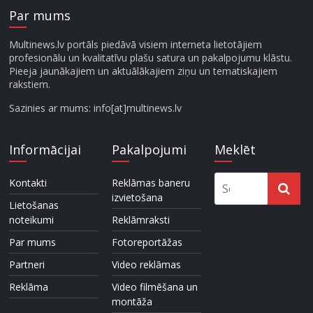
Par mums
Multinews.lv portāls piedāvā visiem interneta lietotājiem
profesionālu un kvalitatīvu plašu satura un pakalpojumu klāstu.
Pieeja jaunākajiem un aktuālākajiem ziņu un tematiskajiem
rakstiem.
Sazinies ar mums: info[at]multinews.lv
Informācijai
Pakalpojumi
Meklēt
Kontakti
Reklāmas baneru
izvietošana
Lietošanas
noteikumi
Reklāmraksti
Par mums
Fotoreportāžas
Partneri
Video reklāmas
Reklāma
Video filmēšana un
montāža