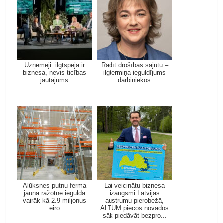
Uzņēmēji: ilgtspēja ir
Radīt drošības sajūtu –
biznesa, nevis ticības
ilgtermiņa ieguldījums
jautājums
darbiniekos
Alūksnes putnu ferma
Lai veicinātu biznesa
jaunā ražotnē iegulda
izaugsmi Latvijas
vairāk kā 2.9 miljonus
austrumu pierobežā,
eiro
ALTUM piecos novados
sāk piedāvāt bezpro...