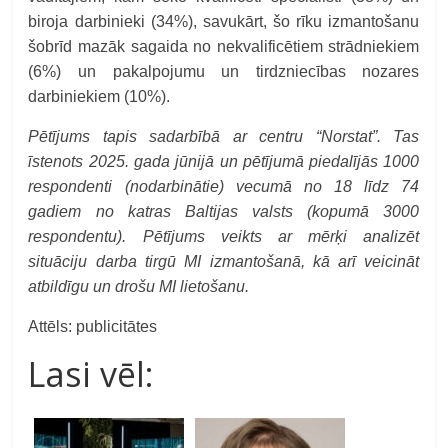
biroja darbinieki (34%), savukārt, šo rīku izmantošanu
šobrīd mazāk sagaida no nekvalificētiem strādniekiem
(6%) un pakalpojumu un tirdzniecības nozares
darbiniekiem (10%).
Pētījums tapis sadarbībā ar centru “Norstat”. Tas
īstenots 2025. gada jūnijā un pētījumā piedalījās 1000
respondenti (nodarbinātie) vecumā no 18 līdz 74
gadiem no katras Baltijas valsts (kopumā 3000
respondentu). Pētījums veikts ar mērķi analizēt
situāciju darba tirgū MI izmantošanā, kā arī veicināt
atbildīgu un drošu MI lietošanu.
Attēls: publicitātes
Lasi vēl: