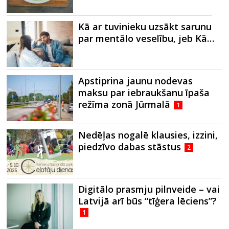
Kā ar tuvinieku uzsākt sarunu
par mentālo veselību, jeb Kā…
Apstiprina jaunu nodevas
maksu par iebraukšanu īpaša
režīma zonā Jūrmalā
1
Nedēļas nogalē klausies, izzini,
piedzīvo dabas stāstus
2
Digitālo prasmju pilnveide – vai
Latvijā arī būs “tīģera lēciens”?
1