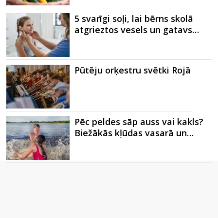
5 svarīgi soļi, lai bērns skolā
atgrieztos vesels un gatavs…
Pūtēju orķestru svētki Rojā
Pēc peldes sāp auss vai kakls?
Biežākās kļūdas vasarā un…