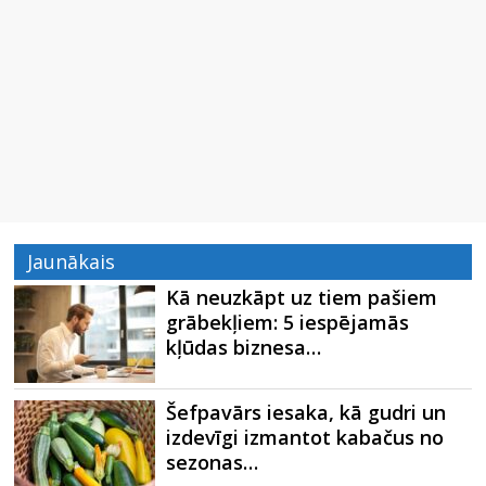
Jaunākais
Kā neuzkāpt uz tiem pašiem
grābekļiem: 5 iespējamās
kļūdas biznesa…
Šefpavārs iesaka, kā gudri un
izdevīgi izmantot kabačus no
sezonas…