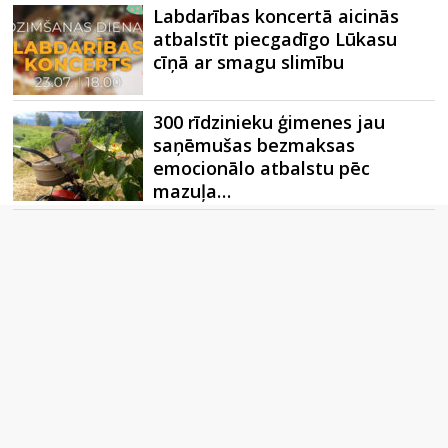
Labdarības koncertā aicinās
atbalstīt piecgadīgo Lūkasu
cīņā ar smagu slimību
300 rīdzinieku ģimenes jau
saņēmušas bezmaksas
emocionālo atbalstu pēc
mazuļa…