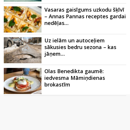
Vasaras gaisīgums uzkodu šķīvī
– Annas Pannas receptes gardai
nedēļas…
Uz ielām un autoceļiem
sākusies bedru sezona – kas
jāņem…
Olas Benedikta gaumē:
iedvesma Māmiņdienas
brokastīm