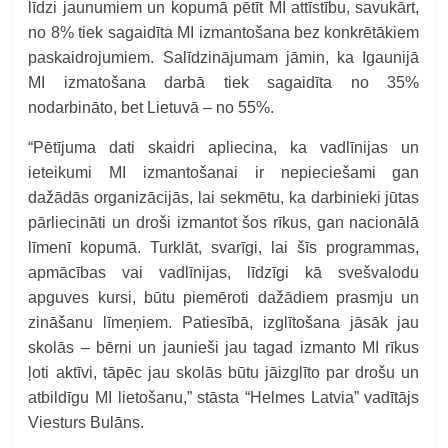
līdzi jaunumiem un kopumā pētīt MI attīstību, savukārt,
no 8% tiek sagaidīta MI izmantošana bez konkrētākiem
paskaidrojumiem. Salīdzinājumam jāmin, ka Igaunijā
MI izmatošana darbā tiek sagaidīta no 35%
nodarbināto, bet Lietuvā – no 55%.
“Pētījuma dati skaidri apliecina, ka vadlīnijas un
ieteikumi MI izmantošanai ir nepieciešami gan
dažādās organizācijās, lai sekmētu, ka darbinieki jūtas
pārliecināti un droši izmantot šos rīkus, gan nacionālā
līmenī kopumā. Turklāt, svarīgi, lai šīs programmas,
apmācības vai vadlīnijas, līdzīgi kā svešvalodu
apguves kursi, būtu piemēroti dažādiem prasmju un
zināšanu līmeņiem. Patiesībā, izglītošana jāsāk jau
skolās – bērni un jaunieši jau tagad izmanto MI rīkus
ļoti aktīvi, tāpēc jau skolās būtu jāizglīto par drošu un
atbildīgu MI lietošanu,” stāsta “Helmes Latvia” vadītājs
Viesturs Bulāns.