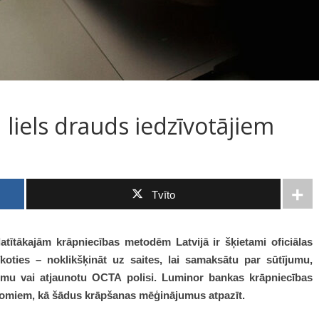
 liels drauds iedzīvotājiem
Tvīto
latītākajām krāpniecības metodēm Latvijā ir šķietami oficiālas
koties – noklikšķināt uz saites, lai samaksātu par sūtījumu,
umu vai atjaunotu OCTA polisi. Luminor bankas krāpniecības
domiem, kā šādus krāpšanas mēģinājumus atpazīt.