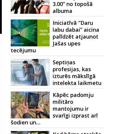
3.00” no topošā
albuma
Iniciatīvā “Daru
labu dabai” aicina
palīdzēt atjaunot
Jašas upes
tecējumu
Septiņas
profesijas, kas
izturēs mākslīgā
intelekta laikmetu
Kāpēc padomju
militāro
mantojumu ir
svarīgi izprast arī
šodien un…