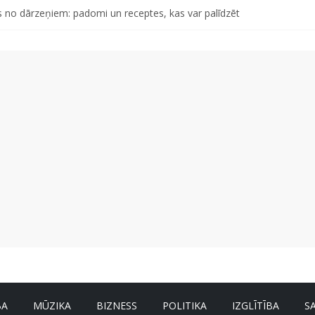
 no dārzeņiem: padomi un receptes, kas var palīdzēt
d otro singlu “Plkst. 3.00” no topošā albuma
abu dabai” aicina palīdzēt atjaunot Jašas upes tecējumu
s, kas izturēs mākslīgā intelekta laikmetu
tāro mantojumu ir svarīgi izprast arī šodien un kā to palīdz paveikt p
BA
MŪZIKA
BIZNESS
POLITIKA
IZGLĪTĪBA
S