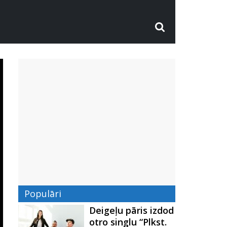
Populāri
Deigeļu pāris izdod
otro singlu “Plkst.