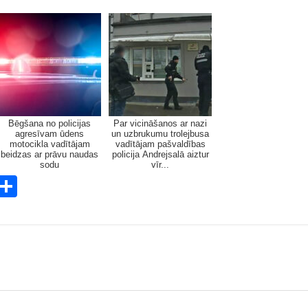
Bēgšana no policijas
Par vicināšanos ar nazi
agresīvam ūdens
un uzbrukumu trolejbusa
motocikla vadītājam
vadītājam pašvaldības
beidzas ar prāvu naudas
policija Andrejsalā aiztur
sodu
vīr...
E
S
m
h
i
ar
e