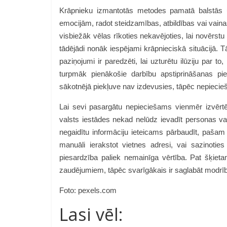
Krāpnieku izmantotās metodes pamatā balstās uz 
emocijām, radot steidzamības, atbildības vai vainas
visbiežāk vēlas rīkoties nekavējoties, lai novērst
tādējādi nonāk iespējami krāpnieciskā situācijā. T
paziņojumi ir paredzēti, lai uzturētu ilūziju par t
turpmāk pienākošie darbību apstiprināšanas piepr
sākotnējā piekļuve nav izdevusies, tāpēc nepiecieš
Lai sevi pasargātu nepieciešams vienmēr izvērtēt
valsts iestādes nekad nelūdz ievadīt personas va
negaidītu informāciju ieteicams pārbaudīt, pašam 
manuāli ierakstot vietnes adresi, vai sazinotie
piesardzība paliek nemainīga vērtība. Pat šķieta
zaudējumiem, tāpēc svarīgākais ir saglabāt modrīb
Foto: pexels.com
Lasi vēl: