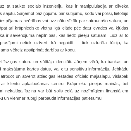
tā saukto sociālo inženieriju, kas ir manipululācija ar cilvēka
 sajūtu. Saņemot paziņojumu par sūtījumu, sodu vai polisi, lietotājs
u iespējamas neērtības vai uzzinātu sīkāk par satraucošo saturu, un
āpat arī krāpniecisko vietņu ilgā ielāde pēc datu ievades vai kļūdas
o, ka ir savienojuma nepilnības, kas liedz pieeju saturam. Līdz ar to
asījumi netiek uztverti kā negaidīti – tiek uzturēta ilūzija, ka
ams vēlreiz apstiprināt darbību ar kodu.
 īsziņas saturu un sūtītāja identitāti. Jāņem vērā, ka bankas un
i maksājuma kartes datus, vai citu sensitīvu informāciju. Jebkādu
atrodot un atverot attiecīgās iestādes oficiālo mājaslapu, vislabāk
s ar klientu apkalpošanas centru. Krāpnieku pieejas mainās, bet
mi nekaitīga īsziņa var būt solis ceļā uz nozīmīgiem finansiāliem
u un vienmēr rūpīgi pārbaudīt informācijas patiesumu.