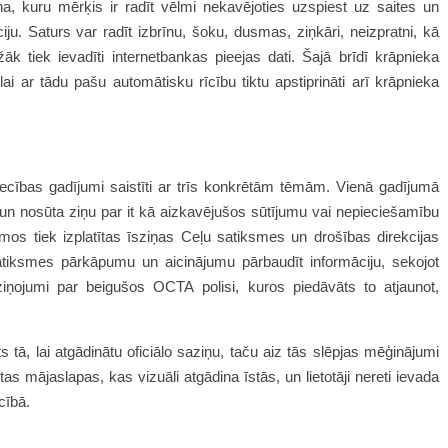
ana, kuru mērķis ir radīt vēlmi nekavējoties uzspiest uz saites un
iju. Saturs var radīt izbrīnu, šoku, dusmas, ziņkāri, neizpratni, kā
ežāk tiek ievadīti internetbankas pieejas dati. Šajā brīdī krāpnieka
ai ar tādu pašu automātisku rīcību tiktu apstiprināti arī krāpnieka
iecības gadījumi saistīti ar trīs konkrētām tēmām. Vienā gadījumā
un nosūta ziņu par it kā aizkavējušos sūtījumu vai nepieciešamību
os tiek izplatītas īsziņas Ceļu satiksmes un drošības direkcijas
tiksmes pārkāpumu un aicinājumu pārbaudīt informāciju, sekojot
aziņojumi par beigušos OCTA polisi, kuros piedāvāts to atjaunot,
tā, lai atgādinātu oficiālo saziņu, taču aiz tās slēpjas mēģinājumi
as mājaslapas, kas vizuāli atgādina īstās, un lietotāji nereti ievada
cībā.