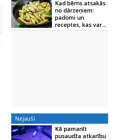
Kad bērns atsakās
no dārzeņiem:
padomi un
receptes, kas var…
Nejauši
Kā pamanīt
pusaudža atkarību