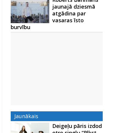
jaunajā dziesmā
atgādina par
vasaras īsto
burvību
Jaunākais
Deigeļu pāris izdod
otro singlu “Plkst.