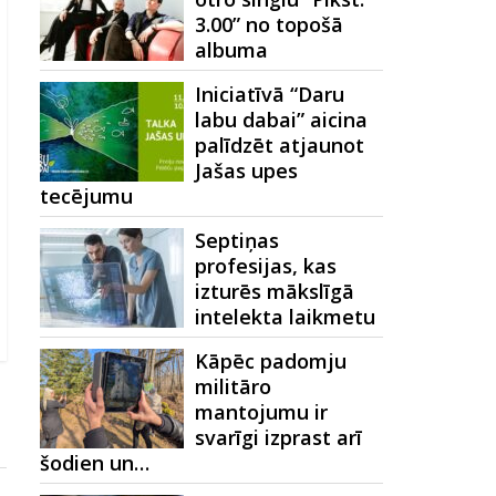
3.00” no topošā
albuma
Iniciatīvā “Daru
labu dabai” aicina
palīdzēt atjaunot
Jašas upes
tecējumu
Septiņas
profesijas, kas
izturēs mākslīgā
intelekta laikmetu
Kāpēc padomju
militāro
mantojumu ir
svarīgi izprast arī
šodien un…