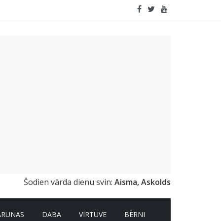
apildinātā realitāte
Šodien vārda dienu svin:
Aisma, Askolds
ARUNAS
DABA
VIRTUVE
BĒRNI