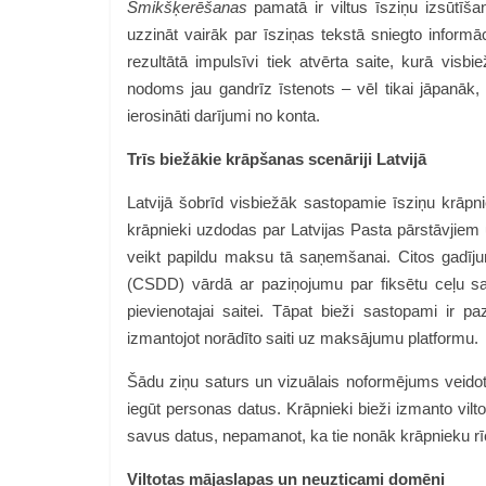
Smikšķerēšanas
pamatā ir viltus īsziņu izsūtīš
uzzināt vairāk par īsziņas tekstā sniegto informāc
rezultātā impulsīvi tiek atvērta saite, kurā visbi
nodoms jau gandrīz īstenots – vēl tikai jāpanāk, l
ierosināti darījumi no konta.
Trīs biežākie krāpšanas scenāriji Latvijā
Latvijā šobrīd visbiežāk sastopamie īsziņu krāpn
krāpnieki uzdodas par Latvijas Pasta pārstāvjiem 
veikt papildu maksu tā saņemšanai. Citos gadījum
(CSDD) vārdā ar paziņojumu par fiksētu ceļu sa
pievienotajai saitei. Tāpat bieži sastopami ir p
izmantojot norādīto saiti uz maksājumu platformu.
Šādu ziņu saturs un vizuālais noformējums veidots 
iegūt personas datus. Krāpnieki bieži izmanto viltot
savus datus, nepamanot, ka tie nonāk krāpnieku rī
Viltotas mājaslapas un neuzticami domēni