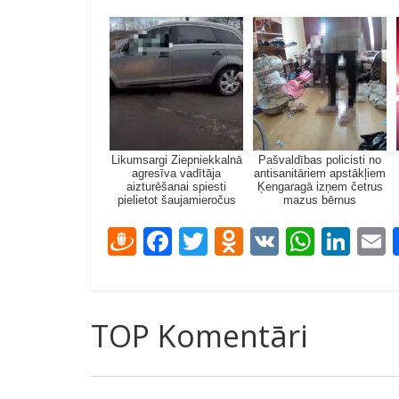
Likumsargi Ziepniekkalnā
Pašvaldības policisti no
agresīva vadītāja
antisanitāriem apstākļiem
aizturēšanai spiesti
Ķengaragā izņem četrus
pielietot šaujamieročus
mazus bērnus
D
F
T
O
V
W
Li
ra
ac
w
d
K
h
n
u
e
itt
n
at
k
a
gi
b
er
o
s
e
l
TOP Komentāri
e
o
kl
A
dI
m
o
as
p
n