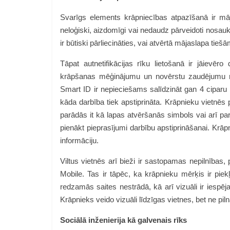
Svarīgs elements krāpniecības atpazīšanā ir māj
neloģiski, aizdomīgi vai nedaudz pārveidoti nosauk
ir būtiski pārliecināties, vai atvērtā mājaslapa tiešā
Tāpat autnetifikācijas rīku lietošanā ir jāievēro 
krāpšanas mēģinājumu un novērstu zaudējumu r
Smart ID ir nepieciešams salīdzināt gan 4 ciparu k
kāda darbība tiek apstiprināta. Krāpnieku vietnēs
parādās it kā lapas atvēršanās simbols vai arī par
pienākt pieprasījumi darbību apstiprināšanai. Krāp
informāciju.
Viltus vietnēs arī bieži ir sastopamas nepilnības,
Mobile. Tas ir tāpēc, ka krāpnieku mērķis ir piek
redzamās saites nestrādā, kā arī vizuāli ir iespēj
Krāpnieks veido vizuāli līdzīgas vietnes, bet ne piln
Sociālā inženierija kā galvenais rīks