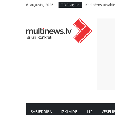
6. augusts, 2026
TOP ziņas:
Kad bērns atsakās
Deigeļu pāris izdo
Iniciatīvā “Daru l
Septiņas profesija
Kāpēc padomju mili
SABIEDRĪBA
IZKLAIDE
112
VESELĪ