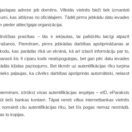
aslapas adrese jeb domēns. Viltotās vietnēs bieži tiek izmantoti
umi, kas atšķiras no oficiālajiem. Tādēļ pirms jebkādu datu ievades
m pieder attiecīgajai organizācijai.
drošības prasības – tās ir iekļautas, lai palīdzētu laicīgi atpazīt
ašanos. Piemēram, pirms jebkādas darbības apstiprināšanas ar
odu, kas parādās rīkā un ekrānā, kā arī izlasīt informāciju par to,
 parasti šis 4 ciparu kods neatspoguļojas, bet gan pēc datu ievades
ādās kļūdas paziņojums. Bet tikmēr uz autentifikācijas rīku turpina
nieks paļaujas, ka cilvēks darbības apstiprinās automātiski, nelasot
 piemēram, iztrūkst visas autentifikācijas iespējas – eID, eParaksts
ļūt tieši bankas kontam. Tāpat nereti viltus internetbankas vietnēs
a nomainīt citu autentifikācijas rīku, bet šīs pogas nemaz nestrādā.
as to kopijas.