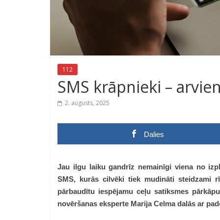
112
SMS krāpnieki – arvien
2. augusts, 2025
Dalies
Jau ilgu laiku gandrīz nemainīgi viena no izp
SMS, kurās cilvēki tiek mudināti steidzami rī
pārbaudītu iespējamu ceļu satiksmes pārkāp
novēršanas eksperte Marija Celma dalās ar pa