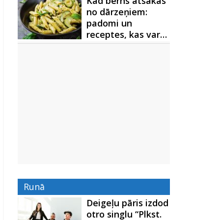
Kad bērns atsakās
no dārzeņiem:
padomi un
receptes, kas var…
Runā
Deigeļu pāris izdod
otro singlu “Plkst.