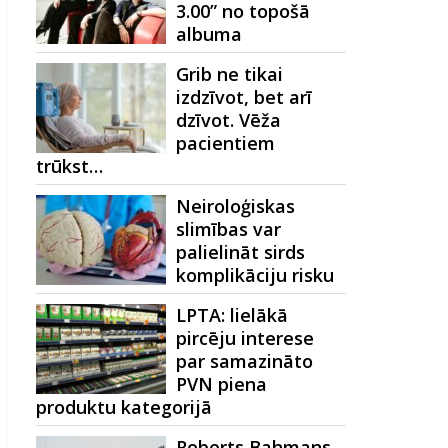
3.00” no topošā
albuma
Grib ne tikai
izdzīvot, bet arī
dzīvot. Vēža
pacientiem
trūkst…
Neiroloģiskas
slimības var
palielināt sirds
komplikāciju risku
LPTA: lielākā
pircēju interese
par samazināto
PVN piena
produktu kategorijā
Roberts Bahmans