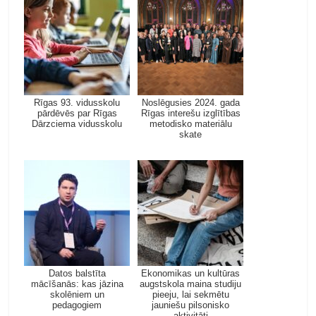
Rīgas 93. vidusskolu
Noslēgusies 2024. gada
pārdēvēs par Rīgas
Rīgas interešu izglītības
Dārzciema vidusskolu
metodisko materiālu
skate
Datos balstīta
Ekonomikas un kultūras
mācīšanās: kas jāzina
augstskola maina studiju
skolēniem un
pieeju, lai sekmētu
pedagogiem
jauniešu pilsonisko
aktivitāti