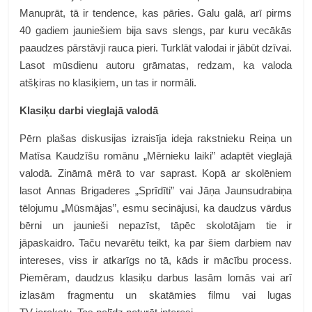
Manuprāt, tā ir tendence, kas pāries. Galu galā, arī pirms
40 gadiem jauniešiem bija savs slengs, par kuru vecākās
paaudzes pārstāvji rauca pieri. Turklāt valodai ir jābūt dzīvai.
Lasot mūsdienu autoru grāmatas, redzam, ka valoda
atšķiras no klasiķiem, un tas ir normāli.
Klasiķu darbi vieglajā valodā
Pērn plašas diskusijas izraisīja ideja rakstnieku Reiņa un
Matīsa Kaudzīšu romānu „Mērnieku laiki” adaptēt vieglajā
valodā. Zināmā mērā to var saprast. Kopā ar skolēniem
lasot Annas Brigaderes „Sprīdīti” vai Jāņa Jaunsudrabiņa
tēlojumu „Mūsmājas”, esmu secinājusi, ka daudzus vārdus
bērni un jaunieši nepazīst, tāpēc skolotājam tie ir
jāpaskaidro. Taču nevarētu teikt, ka par šiem darbiem nav
intereses, viss ir atkarīgs no tā, kāds ir mācību process.
Piemēram, daudzus klasiķu darbus lasām lomās vai arī
izlasām fragmentu un skatāmies filmu vai lugas