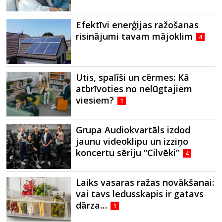
Efektīvi enerģijas ražošanas
risinājumi tavam mājoklim
4
Utis, spalīši un cērmes: Kā
atbrīvoties no nelūgtajiem
viesiem?
1
Grupa Audiokvartāls izdod
jaunu videoklipu un izziņo
koncertu sēriju “Cilvēki”
4
Laiks vasaras ražas novākšanai:
vai tavs ledusskapis ir gatavs
dārza…
1