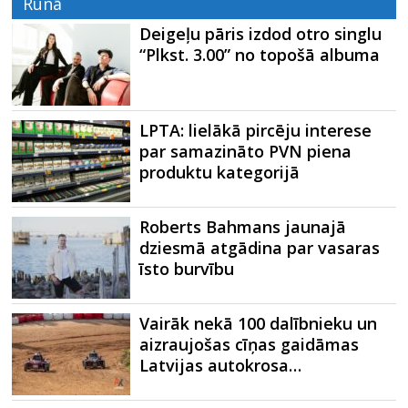
Runā
Deigeļu pāris izdod otro singlu
“Plkst. 3.00” no topošā albuma
LPTA: lielākā pircēju interese
par samazināto PVN piena
produktu kategorijā
Roberts Bahmans jaunajā
dziesmā atgādina par vasaras
īsto burvību
Vairāk nekā 100 dalībnieku un
aizraujošas cīņas gaidāmas
Latvijas autokrosa…