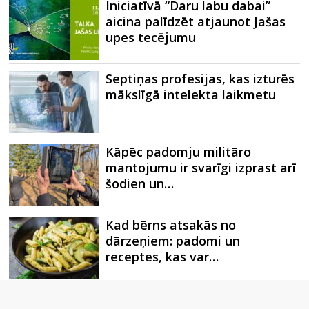
Iniciatīvā “Daru labu dabai”
aicina palīdzēt atjaunot Jašas
upes tecējumu
Septiņas profesijas, kas izturēs
mākslīgā intelekta laikmetu
Kāpēc padomju militāro
mantojumu ir svarīgi izprast arī
šodien un…
Kad bērns atsakās no
dārzeņiem: padomi un
receptes, kas var…