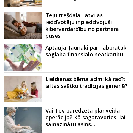
Teju trešdaļa Latvijas
iedzīvotāju ir piedzīvojuši
kibervardarbību no partnera
puses
Aptauja: Jaunāki pāri labprātāk
saglabā finansiālo neatkarību
Lieldienas bērna acīm: kā radīt
siltas svētku tradīcijas ģimenē?
Vai Tev paredzēta plānveida
operācija? Kā sagatavoties, lai
samazinātu asins…