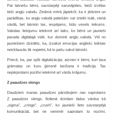
Pat latviešu bērni, savstarpēji sarunājoties, bieži izvēlas
tieši angļu valodu. Zināmā mērā jāpiekrīt, ka ir jēdzieni un
parādības, ko angļu valodā patiešām var izteikt īsāk, vienā
vārdā, bet latviski tas, iespējams, būtu vesels teikums.
Valodas lietojumu ietekmē arī laiks, ko bērni un jaunieši
pavada digitālajā vidē, kur dominē angļu valoda. Vēl no
jauniešiem dzirdēts, ka, izsakot emocijas angliski, teiktais
neizklausās tik nopietni, kā to pašu sakot latviski.
Priecē, ka, par spīti digitalizācijai, aizvien ir bērni, kuri lasa
grāmatas un kuru ģimenē lasīšana ir tradīcija. Tas
nepārprotami pozitīvi ietekmē arī vārdu krājumu.
Z paaudzes slengs
Daudziem manas paaudzes pārstāvjiem nav saprotams
Z paaudzes slengs. Ikdienā dzirdam tādus vārdus kā
„sigma”, „cringe”, „crush”, ko jaunieši lieto savstarpējā
komunikācijā, bet ne vienmēr saprotam to nozīmi.