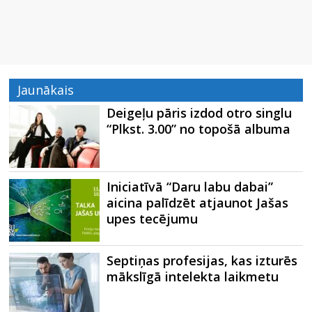
Jaunākais
Deigeļu pāris izdod otro singlu
“Plkst. 3.00” no topošā albuma
Iniciatīvā “Daru labu dabai”
aicina palīdzēt atjaunot Jašas
upes tecējumu
Septiņas profesijas, kas izturēs
mākslīgā intelekta laikmetu