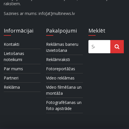
rakstiem.
Sazinies ar mums: info[at]multinews.lv
Informācijai
Pakalpojumi
Meklēt
Kontakti
Reklāmas baneru
izvietošana
Lietošanas
noteikumi
Reklāmraksti
Par mums
Fotoreportāžas
Partneri
Video reklāmas
Reklāma
Video filmēšana un
montāža
Fotografēšanas un
foto apstrāde