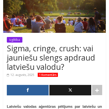
Izglītība
Sigma, cringe, crush: vai
jauniešu slengs apdraud
latviešu valodu?
12. augusts, 2025
1 Komentārs
Latviešu valodas aģentūras pētījums par latviešu un