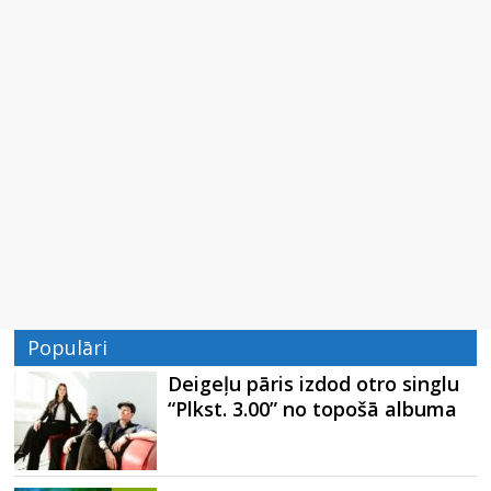
Populāri
Deigeļu pāris izdod otro singlu
“Plkst. 3.00” no topošā albuma