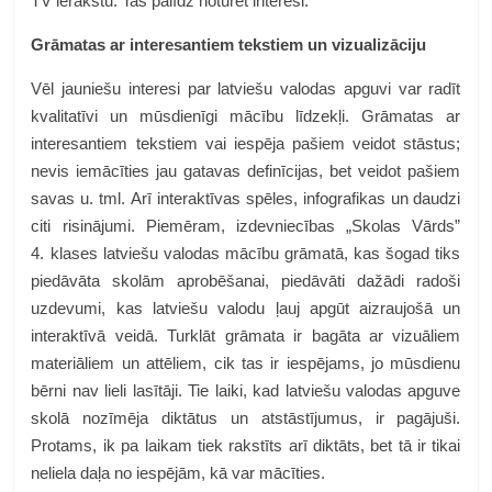
TV ierakstu. Tas palīdz noturēt interesi.
Grāmatas ar interesantiem tekstiem un vizualizāciju
Vēl jauniešu interesi par latviešu valodas apguvi var radīt
kvalitatīvi un mūsdienīgi mācību līdzekļi. Grāmatas ar
interesantiem tekstiem vai iespēja pašiem veidot stāstus;
nevis iemācīties jau gatavas definīcijas, bet veidot pašiem
savas u. tml. Arī interaktīvas spēles, infografikas un daudzi
citi risinājumi. Piemēram, izdevniecības „Skolas Vārds”
4. klases latviešu valodas mācību grāmatā, kas šogad tiks
piedāvāta skolām aprobēšanai, piedāvāti dažādi radoši
uzdevumi, kas latviešu valodu ļauj apgūt aizraujošā un
interaktīvā veidā. Turklāt grāmata ir bagāta ar vizuāliem
materiāliem un attēliem, cik tas ir iespējams, jo mūsdienu
bērni nav lieli lasītāji. Tie laiki, kad latviešu valodas apguve
skolā nozīmēja diktātus un atstāstījumus, ir pagājuši.
Protams, ik pa laikam tiek rakstīts arī diktāts, bet tā ir tikai
neliela daļa no iespējām, kā var mācīties.