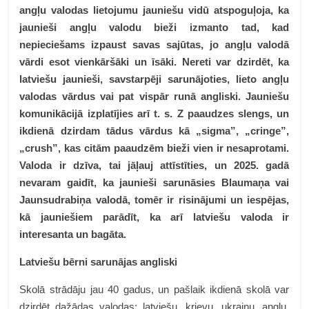
angļu valodas lietojumu jauniešu vidū atspoguļoja, ka
jaunieši angļu valodu
bieži izmanto tad, kad
nepieciešams izpaust savas sajūtas, jo angļu valodā
vārdi esot vienkāršāki un īsāki. Nereti var dzirdēt, ka
latviešu jaunieši, savstarpēji sarunājoties, lieto angļu
valodas vārdus vai pat vispār runā angliski. Jauniešu
komunikācijā izplatījies arī t. s. Z paaudzes slengs, un
ikdienā dzirdam tādus vārdus kā „sigma”, „cringe”,
„crush”, kas citām paaudzēm bieži vien ir nesaprotami.
Valoda ir dzīva, tai jāļauj attīstīties, un 2025. gadā
nevaram gaidīt, ka jaunieši sarunāsies Blaumaņa vai
Jaunsudrabiņa valodā, tomēr ir risinājumi un iespējas,
kā jauniešiem parādīt, ka arī latviešu valoda ir
interesanta un bagāta.
Latviešu bērni sarunājas angliski
Skolā strādāju jau 40 gadus, un pašlaik ikdienā skolā var
dzirdēt dažādas valodas: latviešu, krievu, ukraiņu, angļu.