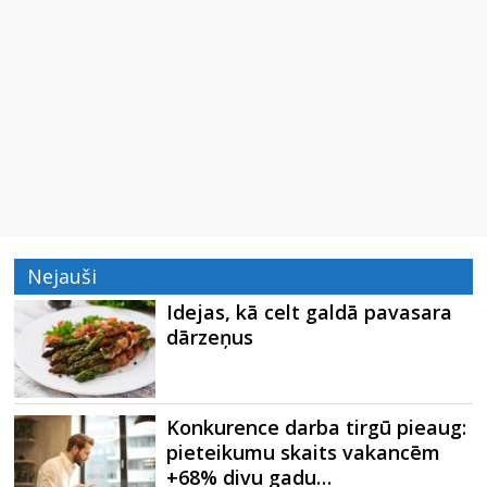
Nejauši
Idejas, kā celt galdā pavasara
dārzeņus
Konkurence darba tirgū pieaug:
pieteikumu skaits vakancēm
+68% divu gadu…