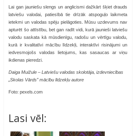
Lai gan jauniešu slengs un anglicismi dažkārt šķiet drauds
latviešu valodai, patiesībā tie drīzāk atspoguļo laikmeta
ietekmi un valodas spēju pielāgoties. Mūsu uzdevums nav
apturēt šo attīstību, bet gan radīt vidi, kurā jaunieši latviešu
valodu saskata kā mūsdienīgu, radošu un vērtīgu valodu,
kurā ir kvalitatīvi mācību līdzekļi, interaktīvi risinājumi un
iedvesmojošs valodas lietojums, kas sasaucas ar viņu
ikdienas pieredzi.
Daiga Muižule – Latviešu valodas skolotāja, izdevniecības
„Skolas Vārds” mācību līdzekļu autore
Foto: pexels.com
Lasi vēl: