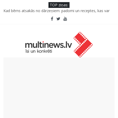
TOP ziņas:
Kad bērns atsakās no dārzeņiem: padomi un receptes, kas var
palīdzēt
Deigeļu pāris izdod otro singlu “Plkst. 3.00” no topošā albuma
Iniciatīvā “Daru labu dabai” aicina palīdzēt atjaunot Jašas upes
tecējumu
Septiņas profesijas, kas izturēs mākslīgā intelekta laikmetu
Kāpēc padomju militāro mantojumu ir svarīgi izprast arī šodien
un kā to palīdz paveikt papildinātā realitāte