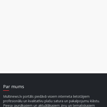
Par mums
Multinews.lv portāls piedāvā visiem interneta lietotājiem
profesionālu un kvalitatīvu plašu satura un pakalpojumu klāstu.
Pieeja jaunākajiem un aktuālākajiem ziņu un tematiskajiem