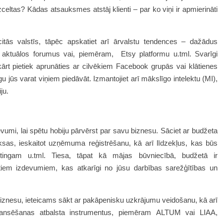
celtas? Kādas atsauksmes atstāj klienti – par ko viņi ir apmierināti
citās valstīs, tāpēc apskatiet arī ārvalstu tendences – dažādus
 aktuālos forumus vai, piemēram, Etsy platformu u.tml. Svarīgi
kārt pietiek aprunāties ar cilvēkiem Facebook grupās vai klātienes
īgu jūs varat viņiem piedāvāt. Izmantojiet arī mākslīgo intelektu (MI),
ju.
evumi, lai spētu hobiju pārvērst par savu biznesu. Sāciet ar budžeta
ksas, ieskaitot uzņēmuma reģistrēšanu, kā arī līdzekļus, kas būs
ketingam u.tml. Tiesa, tāpat kā mājas būvniecībā, budžetā ir
em izdevumiem, kas atkarīgi no jūsu darbības sarežģītības un
 biznesu, ieteicams sākt ar pakāpenisku uzkrājumu veidošanu, kā arī
inansēšanas atbalsta instrumentus, piemēram ALTUM vai LIAA,