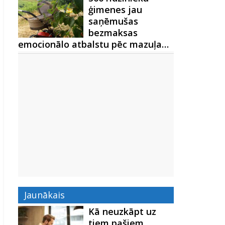
ģimenes jau
saņēmušas
bezmaksas
emocionālo atbalstu pēc mazuļa…
Jaunākais
Kā neuzkāpt uz
tiem pašiem