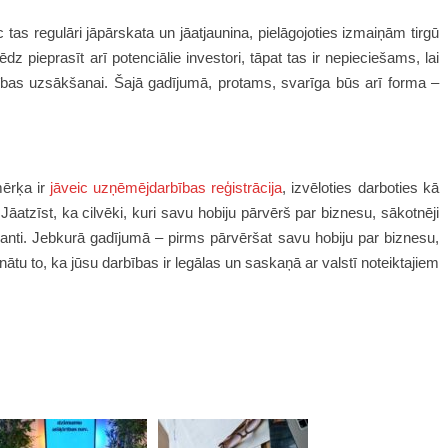
 tas regulāri jāpārskata un jāatjaunina, pielāgojoties izmaiņām tirgū
z pieprasīt arī potenciālie investori, tāpat tas ir nepieciešams, lai
ības uzsākšanai. Šajā gadījumā, protams, svarīga būs arī forma –
mērķa ir
jāveic uzņēmējdarbības reģistrācija
, izvēloties darboties kā
āatzīst, ka cilvēki, kuri savu hobiju pārvērš par biznesu, sākotnēji
santi. Jebkurā gadījumā – pirms pārvēršat savu hobiju par biznesu,
inātu to, ka jūsu darbības ir legālas un saskaņā ar valstī noteiktajiem