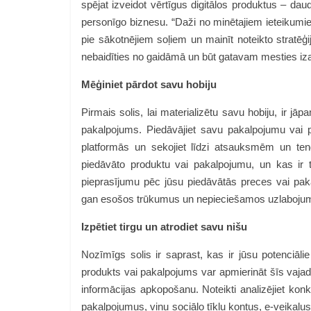
spējat izveidot vērtīgus digitālos produktus – da
personīgo biznesu. “Daži no minētajiem ieteikumiem
pie sākotnējiem soļiem un mainīt noteikto stratēģ
nebaidīties no gaidāmā un būt gatavam mesties izai
Mēģiniet pārdot savu hobiju
Pirmais solis, lai materializētu savu hobiju, ir jāp
pakalpojums. Piedāvājiet savu pakalpojumu vai p
platformās un sekojiet līdzi atsauksmēm un tend
piedāvāto produktu vai pakalpojumu, un kas ir t
pieprasījumu pēc jūsu piedāvātās preces vai pak
gan esošos trūkumus un nepieciešamos uzlabojum
Izpētiet tirgu un atrodiet savu nišu
Nozīmīgs solis ir saprast, kas ir jūsu potenciālie
produkts vai pakalpojums var apmierināt šīs vajad
informācijas apkopošanu. Noteikti analizējiet konk
pakalpojumus, viņu sociālo tīklu kontus, e-veikalu