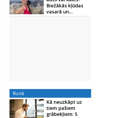
Biežākās kļūdas
vasarā un…
Runā
Kā neuzkāpt uz
tiem pašiem
grābekļiem: 5