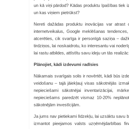
un kā viņi pārdod? Kādas produktu īpašības tiek iz
un kas viņiem pietrūkst?
Nereti dažādas produktu inovācijas var atrast 
internetveikalus, Google meklēšanas tendences,
atcerēties, cik svarīga ir personīgā saziņa – daž
tirdziņos, lai noskaidrotu, ko interesantu vai noder
lai rastu atbildes, attīstītu savu ideju un tās realizāci
Plānojiet, kādi izdevumi radīsies
Nākamais svarīgais solis ir novērtēt, kādi būs izd
veidošanu – tajā jāiekļauj visas sākotnējās izma
nepieciešami sākotnējai inventarizācijai, mār
nepieciešams paredzēt vismaz 10-20% neplānoti
sākotnējām investīcijām.
Ja jums nav pietiekami līdzekļu, lai uzsāktu savu
izmantot pieejamos valsts uzņēmējdarbības f