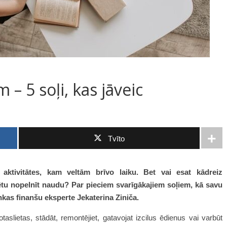
 – 5 soļi, kas jāveic
Tvīto
ktivitātes, kam veltām brīvo laiku. Bet vai esat kādreiz
rētu nopelnīt naudu? Par pieciem svarīgākajiem soļiem, kā savu
nkas finanšu eksperte Jekaterina Ziniča.
otaslietas, stādāt, remontējiet, gatavojat izcilus ēdienus vai varbūt