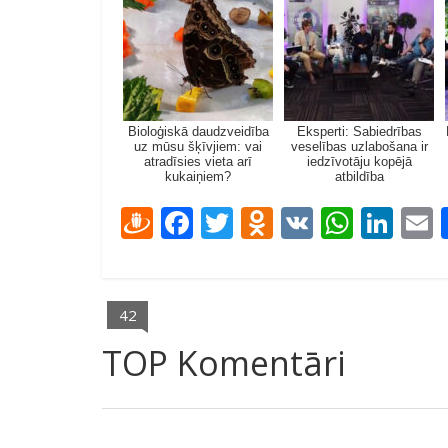
Bioloģiskā daudzveidība
Eksperti: Sabiedrības
uz mūsu šķīvjiem: vai
veselības uzlabošana ir
atradīsies vieta arī
iedzīvotāju kopējā
kukaiņiem?
atbildība
D
F
T
O
V
W
Li
ra
ac
w
d
K
h
n
u
e
itt
n
at
k
a
gi
b
er
o
s
e
l
42
e
o
kl
A
dI
TOP Komentāri
m
o
as
p
n
k
s
p
ni