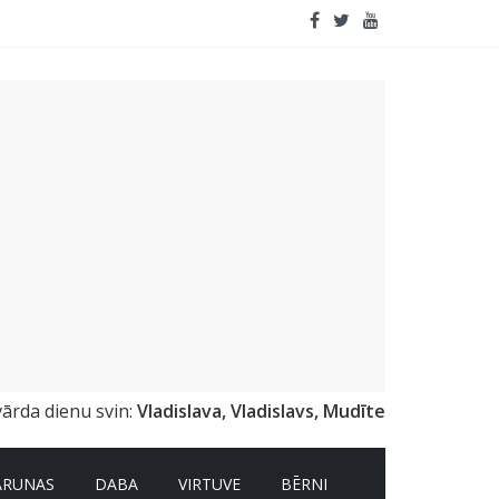
emai
vārda dienu svin:
Vladislava, Vladislavs, Mudīte
ARUNAS
DABA
VIRTUVE
BĒRNI