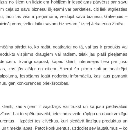
udzus no šiem un līdzīgiem hobijiem ir iespējams pārvērst par savu
 ceļā uz savu biznesu šķietami var pārklāties, citi liek atgriezties
iju, taču tas viss ir pieņemami, veidojot savu biznesu. Galvenais –
cinājumos, veltot laiku savam biznesam,” izceļ Jekaterina Ziniča.
amēģina pārdot to, ko radāt, neatkarīgi no tā, vai tas ir produkts vai
roduktu vispirms draugiem vai radiem, tālāk jau plaši pieejamās
encēm. Svarīgi saprast, kāpēc klienti interesējas tieši par jūsu
as, kas jūs atšķir no citiem. Sperot šo pirmo soli un analizējot
alpojuma, iespējams iegūt noderīgu informāciju, kas ļaus pamanīt
us, gan konkurences priekšrocības.
 klienti, kas viņiem ir vajadzīgs vai trūkst un kā jūsu piedāvātais
zības. Lai to spētu paveikt, ieteicams veikt rūpīgu un daudzveidīgu
urentus – izpētiet tos cilvēkus, kuri piedāvā līdzīgus produktus un
s un tīmekļa lapas. Pētot konkurentus, uzdodiet sev jautājumus – ko