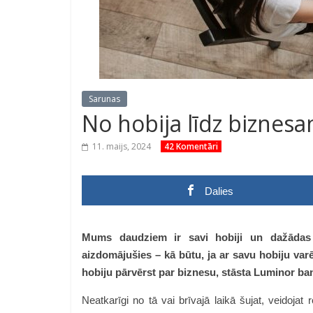
Sarunas
No hobija līdz biznesam
11. maijs, 2024
42 Komentāri
Dalies
Mums daudziem ir savi hobiji un dažādas a
aizdomājušies – kā būtu, ja ar savu hobiju va
hobiju pārvērst par biznesu, stāsta Luminor ba
Neatkarīgi no tā vai brīvajā laikā šujat, veidojat r