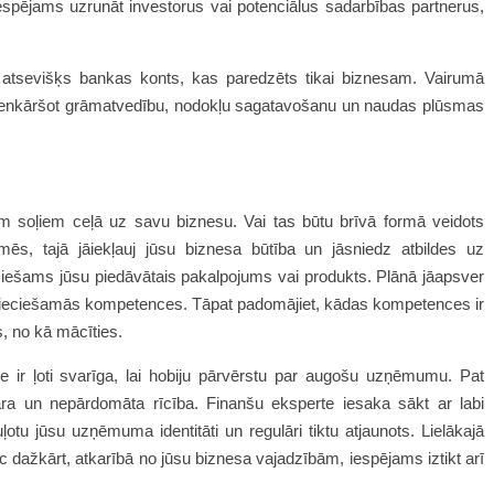
espējams uzrunāt investorus vai potenciālus sadarbības partnerus,
rī atsevišķs bankas konts, kas paredzēts tikai biznesam. Vairumā
ēs vienkāršot grāmatvedību, nodokļu sagatavošanu un naudas plūsmas
iem soļiem ceļā uz savu biznesu. Vai tas būtu brīvā formā veidots
ēs, tajā jāiekļauj jūsu biznesa būtība un jāsniedz atbildes uz
eciešams jūsu piedāvātais pakalpojums vai produkts. Plānā jāapsver
pieciešamās kompetences. Tāpat padomājiet, kādas kompetences ir
s, no kā mācīties.
e ir ļoti svarīga, lai hobiju pārvērstu par augošu uzņēmumu. Pat
ra un nepārdomāta rīcība. Finanšu eksperte iesaka sākt ar labi
ļotu jūsu uzņēmuma identitāti un regulāri tiktu atjaunots. Lielākajā
pēc dažkārt, atkarībā no jūsu biznesa vajadzībām, iespējams iztikt arī