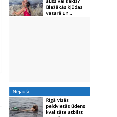
auss vai kakls?
Biežākās kļūdas
vasarā un…
Nejauši
Rīgā visās
peldvietās ūdens
kvalitāte atbilst