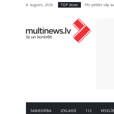
8. augusts, 2026
TOP ziņas:
Pēc peldes sāp au
Kā neuzkāpt uz t
Šefpavārs iesaka,
5 svarīgi soļi, la
Pūtēju orķestru s
SABIEDRĪBA
IZKLAIDE
112
VESELĪ