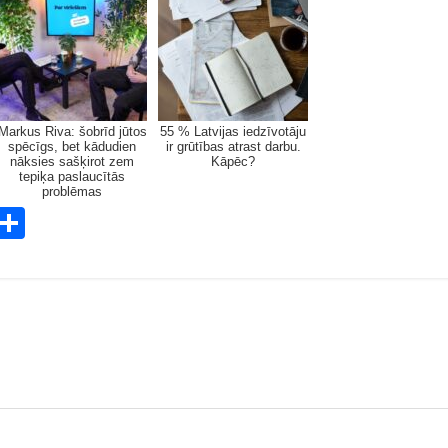
Markus Riva: šobrīd jūtos
55 % Latvijas iedzīvotāju
spēcīgs, bet kādudien
ir grūtības atrast darbu.
nāksies sašķirot zem
Kāpēc?
tepiķa paslaucītās
problēmas
E
S
m
h
i
ar
e