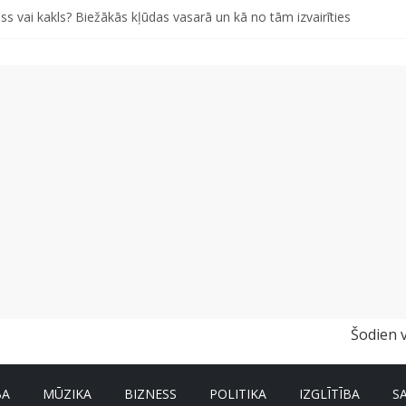
ss vai kakls? Biežākās kļūdas vasarā un kā no tām izvairīties
iem pašiem grābekļiem: 5 iespējamās kļūdas biznesa izaugsmē
 kā gudri un izdevīgi izmantot kabačus no sezonas sākuma līdz pat zi
i bērns skolā atgrieztos vesels un gatavs mācībām
vētki Rojā
Šodien 
BA
MŪZIKA
BIZNESS
POLITIKA
IZGLĪTĪBA
S