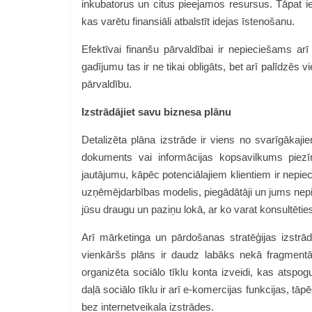
inkubatorus un citus pieejamos resursus. Tāpat i
kas varētu finansiāli atbalstīt idejas īstenošanu.
Efektīvai finanšu pārvaldībai ir nepieciešams a
gadījumu tas ir ne tikai obligāts, bet arī palīdz
pārvaldību.
Izstrādājiet savu biznesa plānu
Detalizēta plāna izstrāde ir viens no svarīgākaj
dokuments vai informācijas kopsavilkums piezīm
jautājumu, kāpēc potenciālajiem klientiem ir nepi
uzņēmējdarbības modelis, piegādātāji un jums ne
jūsu draugu un paziņu lokā, ar ko varat konsultētie
Arī mārketinga un pārdošanas stratēģijas izstrād
vienkāršs plāns ir daudz labāks nekā fragmentā
organizēta sociālo tīklu konta izveidi, kas atspogu
daļā sociālo tīklu ir arī e-komercijas funkcijas, tā
bez internetveikala izstrādes.