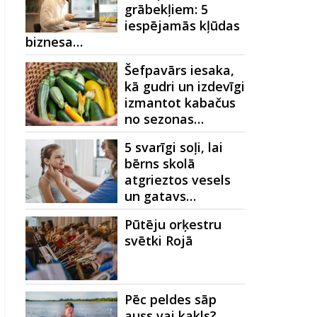
grābekļiem: 5
iespējamās kļūdas
biznesa…
Šefpavārs iesaka,
kā gudri un izdevīgi
izmantot kabačus
no sezonas…
5 svarīgi soļi, lai
bērns skolā
atgrieztos vesels
un gatavs…
Pūtēju orķestru
svētki Rojā
Pēc peldes sāp
auss vai kakls?