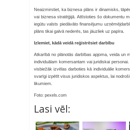
Neaizmirstiet, ka biznesa plāns ir dinamisks, tāpēc
vai biznesa stratēģijā. Attīstoties šo dokumentu mēd
iegūtu valsts piedāvāto finansējumu uzņēmējdarb
plāns tikai galvā nederēs, tas jāuzliek uz papīra.
Izlemiet, kādā veidā reģistrēsiet darbību
Atkarībā no plānotās darbības apjoma, veida un 
individuālam komersantam vai juridiskai personai. J
visbiežāk izvēlas darboties kā individuālie komer
svarīgi izpētīt visus juridiskos aspektus, lai nodroš
likumiem.
Foto: pexels.com
Lasi vēl: