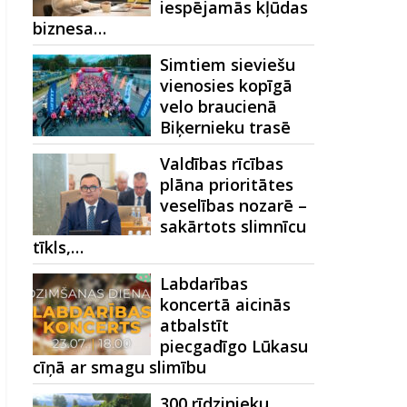
iespējamās kļūdas
biznesa…
Simtiem sieviešu
vienosies kopīgā
velo braucienā
Biķernieku trasē
Valdības rīcības
plāna prioritātes
veselības nozarē –
sakārtots slimnīcu
tīkls,…
Labdarības
koncertā aicinās
atbalstīt
piecgadīgo Lūkasu
cīņā ar smagu slimību
300 rīdzinieku