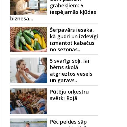
grābekļiem: 5
iespējamās kļūdas
biznesa…
Šefpavārs iesaka,
kā gudri un izdevīgi
izmantot kabačus
no sezonas…
5 svarīgi soļi, lai
bērns skolā
atgrieztos vesels
un gatavs…
Pūtēju orķestru
svētki Rojā
Pēc peldes sāp