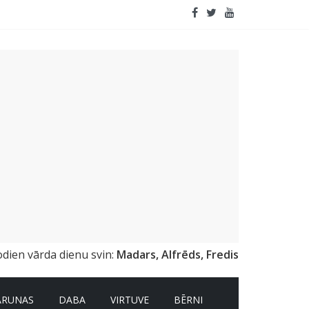
odien vārda dienu svin:
Madars, Alfrēds, Fredis
ARUNAS
DABA
VIRTUVE
BĒRNI