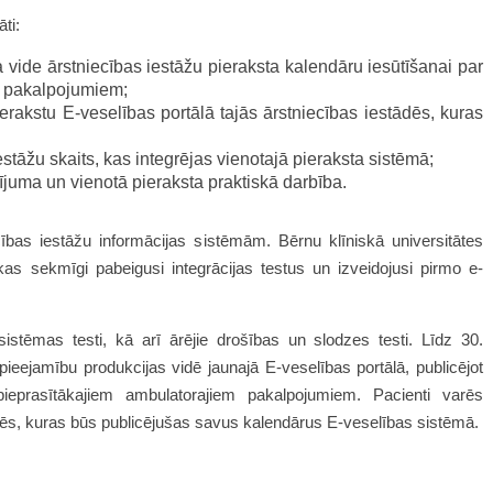
ti:
a vide ārstniecības iestāžu pieraksta kalendāru iesūtīšanai par
m pakalpojumiem;
erakstu E-veselības portālā tajās ārstniecības iestādēs, kuras
estāžu skaits, kas integrējas vienotajā pieraksta sistēmā;
juma un vienotā pieraksta praktiskā darbība.
cības iestāžu informācijas sistēmām. Bērnu klīniskā universitātes
kas sekmīgi pabeigusi integrācijas testus un izveidojusi pirmo e-
 sistēmas testi, kā arī ārējie drošības un slodzes testi. Līdz 30.
ieejamību produkcijas vidē jaunajā E-veselības portālā, publicējot
ieprasītākajiem ambulatorajiem pakalpojumiem. Pacienti varēs
ādēs, kuras būs publicējušas savus kalendārus E-veselības sistēmā.