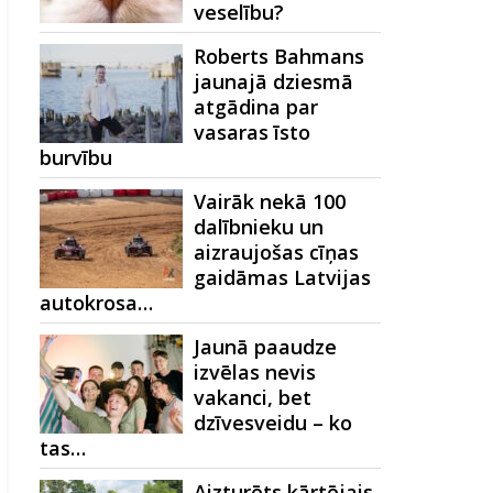
veselību?
Roberts Bahmans
jaunajā dziesmā
atgādina par
vasaras īsto
burvību
Vairāk nekā 100
dalībnieku un
aizraujošas cīņas
gaidāmas Latvijas
autokrosa…
Jaunā paaudze
izvēlas nevis
vakanci, bet
dzīvesveidu – ko
tas…
Aizturēts kārtējais