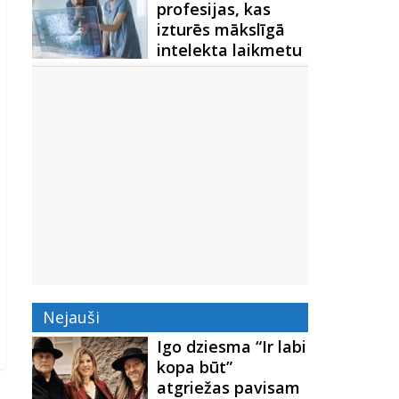
profesijas, kas
izturēs mākslīgā
intelekta laikmetu
Nejauši
Igo dziesma “Ir labi
kopa būt”
atgriežas pavisam