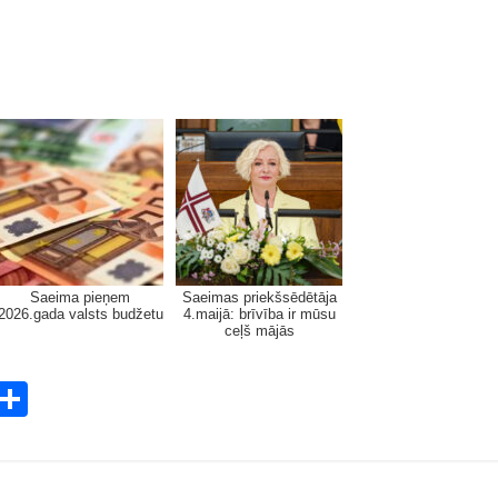
Saeima pieņem
Saeimas priekšsēdētāja
2026.gada valsts budžetu
4.maijā: brīvība ir mūsu
ceļš mājās
E
S
m
h
i
ar