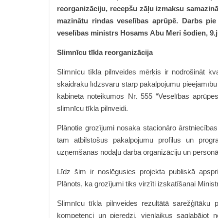
reorganizāciju, recepšu zāļu izmaksu samazinā
mazinātu rindas veselības aprūpē. Darbs pie 
veselības ministrs Hosams Abu Meri šodien, 9.jū
Slimnīcu tīkla reorganizācija
Slimnīcu tīkla pilnveides mērķis ir nodrošināt kv
skaidrāku līdzsvaru starp pakalpojumu pieejamību un
kabineta noteikumos Nr. 555 “Veselības aprūpe
slimnīcu tīkla pilnveidi.
Plānotie grozījumi nosaka stacionāro ārstniecība
tam atbilstošus pakalpojumu profilus un prog
uzņemšanas nodaļu darba organizāciju un personā
Līdz šim ir noslēgusies projekta publiskā apspr
Plānots, ka grozījumi tiks virzīti izskatīšanai Minist
Slimnīcu tīkla pilnveides rezultātā sarežģītāku 
kompetenci un pieredzi, vienlaikus saglabājot 