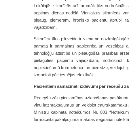
Lokālajās slimnīcās arī turpmāk tiks nodrošināts
septiņas dienas nedēļā. Vienlaikus slimnīcas var
pieaug, piemēram, hronisko pacientu aprūpi, tā
vajadzībām.
Slimnīcu tīkla pilnveide ir viena no nozīmīgāka
pamatā ir pārmaiņas sabiedrībā un veselības a
tehnoloģiju attīstībs un pieaugošās prasības ārst
pielāgoties pacientu vajadzībām, nodrošinot, 
nepieciešamā kompetence un pieredze, veidojot ilgts
izmantoti pēc iespējas efektīvāk.
Pacientiem samazināti izdevumi par recepšu z
Recepšu zāļu pieejamības uzlabošanas pasākumu
viņu līdzmaksājumus un veidojot caurskatāmāku 
Ministru kabineta noteikumos Nr. 803 “Noteikumi
farmaceita pakalpojuma maksas segšanai noteikt