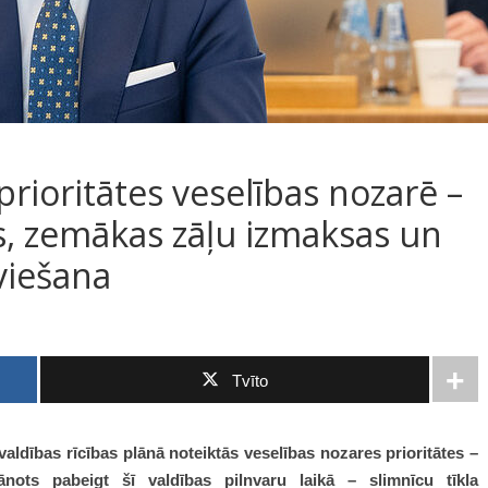
prioritātes veselības nozarē –
ls, zemākas zāļu izmaksas un
viešana
Tvīto
 valdības rīcības plānā noteiktās veselības nozares prioritātes –
ānots pabeigt šī valdības pilnvaru laikā – slimnīcu tīkla