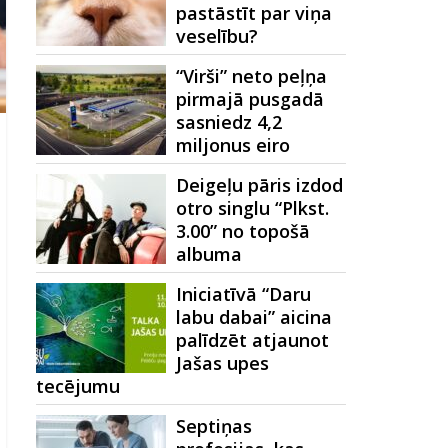
pastāstīt par viņa
veselību?
“Virši” neto peļņa
pirmajā pusgadā
sasniedz 4,2
miljonus eiro
Deigeļu pāris izdod
otro singlu “Plkst.
3.00” no topošā
albuma
Iniciatīvā “Daru
labu dabai” aicina
palīdzēt atjaunot
Jašas upes
tecējumu
Septiņas