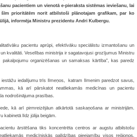
šanu pacientiem un vienotā e-pieraksta sistēmas ieviešanu, lai
šīm prioritātēm norit atbilstoši plānotajam grafikam, par ko
lijā, informēja Ministru prezidentu Andri Kulbergu.
alitatīvāku pacientu aprūpi, efektīvāku speciālistu izmantošanu un
 kvalitāti. Veselības ministrija ir sagatavojusi grozījumus Ministru
s pakalpojumu organizēšanas un samaksas kārtība”, kas paredz
s iestāžu iedalījumu trīs līmeņos, katram līmenim paredzot savus,
rammas, kā arī pārskatot neatliekamās medicīnas un pacientu
la nodrošinājuma prasības.
iede, kā arī pirmreizējāun atkārtotā saskaņošana ar ministrijām.
ru kabinetā līdz jūlija beigām.
pacientu ārstēšana tiks koncentrēta centros ar augstu atbilstošu
neatliekamās medicīniskās palīdzības pieejamību visos reģionos.