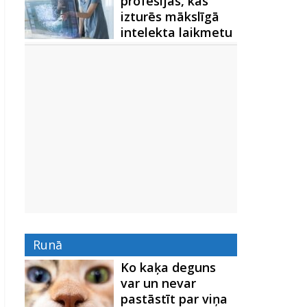
profesijas, kas
izturēs mākslīgā
intelekta laikmetu
Runā
Ko kaķa deguns
var un nevar
pastāstīt par viņa