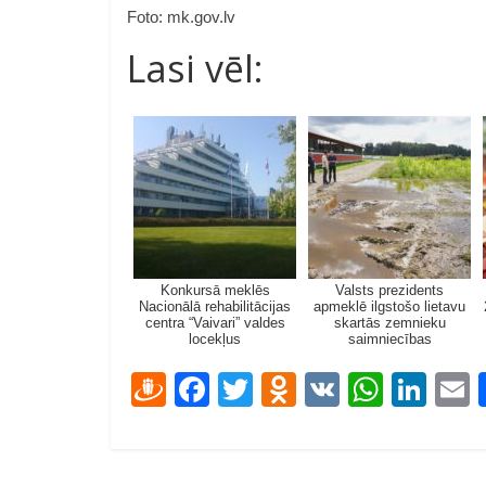
Foto: mk.gov.lv
Lasi vēl:
Konkursā meklēs
Valsts prezidents
Nacionālā rehabilitācijas
apmeklē ilgstošo lietavu
centra “Vaivari” valdes
skartās zemnieku
locekļus
saimniecības
D
F
T
O
V
W
Li
ra
ac
w
d
K
h
n
u
e
itt
n
at
k
a