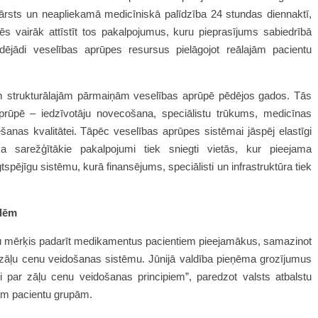
 ārsts un neapliekamā medicīniskā palīdzība 24 stundas diennaktī,
ēs vairāk attīstīt tos pakalpojumus, kuru pieprasījums sabiedrībā
dējādi veselības aprūpes resursus pielāgojot reālajām pacientu
jām strukturālajām pārmaiņām veselības aprūpē pēdējos gados. Tās
prūpē – iedzīvotāju novecošana, speciālistu trūkums, medicīnas
ēšanas kvalitātei. Tāpēc veselības aprūpes sistēmai jāspēj elastīgi
ka sarežģītākie pakalpojumi tiek sniegti vietās, kur pieejama
pējīgu sistēmu, kurā finansējums, speciālisti un infrastruktūra tiek
ālēm
 mērķis padarīt medikamentus pacientiem pieejamākus, samazinot
zāļu cenu veidošanas sistēmu. Jūnijā valdība pieņēma grozījumus
 par zāļu cenu veidošanas principiem”, paredzot valsts atbalstu
ām pacientu grupām.