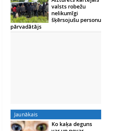
valsts robežu
nelikumīgi
šķērsojušu personu
pārvadātājs
Jaunākais
Ko kaķa deguns
var un nevar