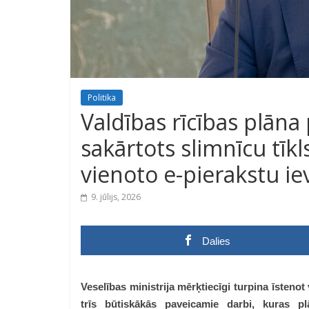
Politika
Valdības rīcības plāna 
sakārtots slimnīcu tīk
vienoto e-pierakstu ie
9. jūlijs, 2026
Dalies
Veselības ministrija mērķtiecīgi turpina īstenot
trīs būtiskākās paveicamie darbi, kuras pl