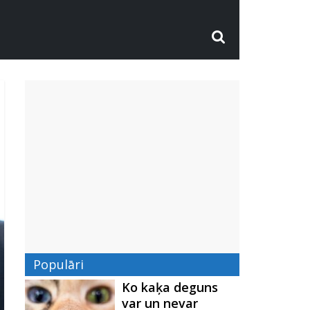
Populāri
Ko kaķa deguns
var un nevar