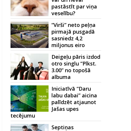
pastāstīt par viņa
veselību?
“Virši” neto peļņa
pirmajā pusgadā
sasniedz 4,2
miljonus eiro
Deigeļu pāris izdod
otro singlu “Plkst.
3.00” no topošā
albuma
Iniciatīvā “Daru
labu dabai” aicina
palīdzēt atjaunot
Jašas upes
tecējumu
Septiņas