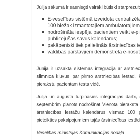
Jūlija sākumā ir sasniegti vairāki būtiski starprezultā
E-veselības sistēmā izveidota centralizēt
100 biežāk izmantotajiem ambulatorajie
nodrošināta iespēja pacientiem veikt e-pi
publicējušas savus kalendārus;
pakāpeniski tiek palielināts ārstniecības i
valdības pārstāvjiem demonstrēta e-nosūtī
Jūnijā ir uzsākta sistēmas integrācija ar ārstnie
slimnīca kļuvusi par pirmo ārstniecības iestādi, 
pierakstu pacientam testa vidē.
Jūlijā un augustā turpināsies integrācijas darbi,
septembrim plānots nodrošināt Vienotā pieraksta p
ārstniecības iestāžu kalendārus vismaz 100 p
pieteikties pakalpojumiem tajās ārstniecības iest
Veselības ministrijas
Komunikācijas nodaļa