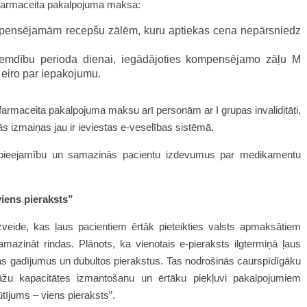
ta farmaceita pakalpojuma maksa:
nsējamām recepšu zālēm, kuru aptiekas cena nepārsniedz
zemdību perioda dienai, iegādājoties kompensējamo zāļu M
 eiro par iepakojumu.
armaceita pakalpojuma maksu arī personām ar I grupas invaliditāti,
s izmaiņas jau ir ieviestas e-veselības sistēmā.
u pieejamību un samazinās pacientu izdevumus par medikamentu
viens pieraksts”
izveide, kas ļaus pacientiem ērtāk pieteikties valsts apmaksātiem
azināt rindas. Plānots, ka vienotais e-pieraksts ilgtermiņā ļaus
ās gadījumus un dubultos pierakstus. Tas nodrošinās caurspīdīgāku
stāžu kapacitātes izmantošanu un ērtāku piekļuvi pakalpojumiem
ūtījums – viens pieraksts”.