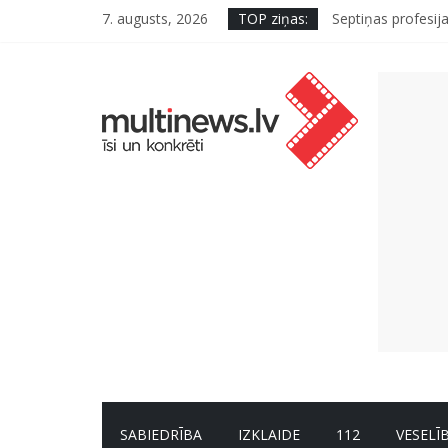
7. augusts, 2026
TOP ziņas:
Septiņas profesija
Ko kaķa deguns va
“Virši” neto peļņ
Deigeļu pāris izdo
Iniciatīvā “Daru l
SABIEDRĪBA
IZKLAIDE
112
VESELĪ