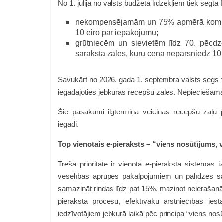
No 1. jūlija no valsts budžeta līdzekļiem tiek seg
nekompensējamām un 75% apmērā kompe
10 eiro par iepakojumu;
grūtniecēm un sievietēm līdz 70. pēcd
saraksta zāles, kuru cena nepārsniedz 10
Savukārt no 2026. gada 1. septembra valsts segs f
iegādājoties jebkuras recepšu zāles. Nepieciešamā
Šie pasākumi ilgtermiņā veicinās recepšu zāļ
iegādi.
Top vienotais e-pieraksts – “viens nosūtījums, 
Trešā prioritāte ir vienotā e-pieraksta sistēmas 
veselības aprūpes pakalpojumiem un palīdzēs sam
samazināt rindas līdz pat 15%, mazinot neierašan
pieraksta procesu, efektīvāku ārstniecības ie
iedzīvotājiem jebkurā laikā pēc principa “viens nos