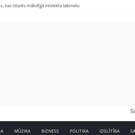
s, kas izturēs mākslīgā intelekta laikmetu
r un nevar pastāstīt par viņa veselību?
a pirmajā pusgadā sasniedz 4,2 miljonus eiro
d otro singlu “Plkst. 3.00” no topošā albuma
abu dabai” aicina palīdzēt atjaunot Jašas upes tecējumu
Š
BA
MŪZIKA
BIZNESS
POLITIKA
IZGLĪTĪBA
S