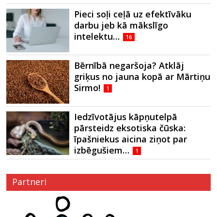
Pieci soļi ceļā uz efektīvāku
darbu jeb kā mākslīgo
intelektu…
16
Bērnībā negaršoja? Atklāj
griķus no jauna kopā ar Mārtiņu
Sirmo!
1
Iedzīvotājus kāpņutelpā
pārsteidz eksotiska čūska:
īpašniekus aicina ziņot par
izbēgušiem…
1
Partneri