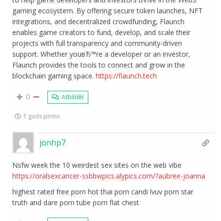
gaming ecosystem. By offering secure token launches, NFT
integrations, and decentralized crowdfunding, Flaunch
enables game creators to fund, develop, and scale their
projects with full transparency and community-driven
support. Whether youвЂ™re a developer or an investor,
Flaunch provides the tools to connect and grow in the
blockchain gaming space.
https://flaunch.tech
0
Atbildēt
1 gads pirms
jonhp7
Nsfw week the 10 weirdest sex sites on the web vibe
https://oralsexcancer-ssbbwpics.alypics.com/?aubree-joanna
highest rated free porn hot thai porn candi lvuv porn star
truth and dare porn tube porn flat chest