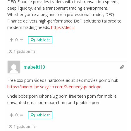
DEQ Finance provides traders with fast transaction speeds,
deep liquidity, and a transparent trading environment.
Whether you’re a beginner or a professional trader, DEQ
Finance delivers high-performance DeFi solutions tailored to
modern trading needs.
https://deq.li
0
Atbildēt
1 gads pirms
mabeltl10
Free xxx porn videos hardcore adult sex movies porno hub
https://lavermine.sexyico.com/?kennedy-penelope
uncle bobs porn iphone 3g porn free teen porn for mobile
unwanted email porn bam bam and pebbles porn
0
Atbildēt
1 gads pirms