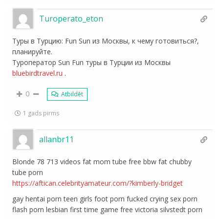
Turoperato_eton
Туры в Турцию: Fun Sun из Москвы, к чему готовиться?,
планируйте.
Туроператор Sun Fun туры в Турции из Москвы
bluebirdtravel.ru
.
0
Atbildēt
1 gads pirms
allanbr11
Blonde 78 713 videos fat mom tube free bbw fat chubby
tube porn
https://aftican.celebrityamateur.com/?kimberly-bridget
gay hentai porn teen girls foot porn fucked crying sex porn
flash porn lesbian first time game free victoria silvstedt porn