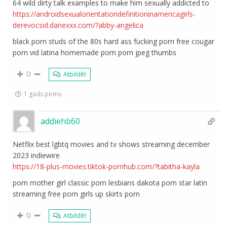
64 wild dirty talk examples to make him sexually addicted to
https://androidsexualorientationdefinitioninamericagirls-
derevocsid.danexxx.com/?abby-angelica
black porn studs of the 80s hard ass fucking porn free cougar
porn vid latina homemade porn porn jpeg thumbs
0
Atbildēt
1 gads pirms
addiehb60
Netflix best lgbtq movies and tv shows streaming december
2023 indiewire
https://18-plus-movies.tiktok-pornhub.com/?tabitha-kayla
porn mother girl classic porn lesbians dakota porn star latin
streaming free porn girls up skirts porn
0
Atbildēt