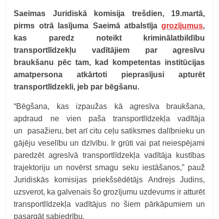
Saeimas Juridiskā komisija trešdien, 19.martā,
pirms otrā lasījuma Saeimā atbalstīja
grozījumus
,
kas paredz noteikt kriminālatbildību
transportlīdzekļu vadītājiem par agresīvu
braukšanu pēc tam, kad kompetentas institūcijas
amatpersona atkārtoti pieprasījusi apturēt
transportlīdzekli, jeb par bēgšanu.
“Bēgšana, kas izpaužas kā agresīva braukšana,
apdraud ne vien paša transportlīdzekļa vadītāja
un pasažieru, bet arī citu ceļu satiksmes dalībnieku un
gājēju veselību un dzīvību. Ir grūti vai pat neiespējami
paredzēt agresīvā transportlīdzekļa vadītāja kustības
trajektoriju un novērst smagu seku iestāšanos,” pauž
Juridiskās komisijas priekšsēdētājs Andrejs Judins,
uzsverot, ka galvenais šo grozījumu uzdevums ir atturēt
transportlīdzekļa vadītājus no šiem pārkāpumiem un
pasargāt sabiedrību.