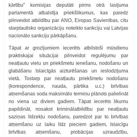
kārtību” komisijas deputāti pirms otrā lasījuma
parlamentā atbalstīja priekšlikumus, kas paredz
pilnveidot atbildību par ANO, Eiropas Savienības, citu
starptautisko organizāciju noteikto sankciju vai Latvijas
nacionālo sankciju pārkāpšanu.
Tāpat ar grozījumiem iecerēts atbilstoši mūsdienu
praktiskajai situācijai pilnveidot regulējumu par
neatļautu vielu un priekšmetu ienešanu, nodošanu un
glabāšanu īslaicīgās aizturēšanas un ieslodzījuma
vietā. Tostarp par neatļautu priekšmetu nodošanu
(korespondence, nauda, pārtika u.c.) brīvības
atņemšanas soda maksimālo termiņu plānots palielināt
no viena uz diviem gadiem. Tāpat iecerēts likumu
papildināt, nosakot kriminālatbildību par neatļautu
saziņas līdzekļu nodošanu, paredzot par to brīvības
atņemšanu uz laiku līdz pieciem gadiem, īslaicīgu
brīvības atņemšanu, probācijas uzraudzību,