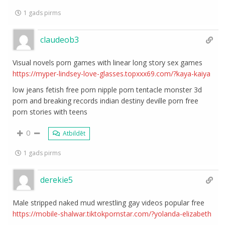
1 gads pirms
claudeob3
Visual novels porn games with linear long story sex games
https://myper-lindsey-love-glasses.topxxx69.com/?kaya-kaiya
low jeans fetish free porn nipple porn tentacle monster 3d
porn and breaking records indian destiny deville porn free
porn stories with teens
0
Atbildēt
1 gads pirms
derekie5
Male stripped naked mud wrestling gay videos popular free
https://mobile-shalwar.tiktokpornstar.com/?yolanda-elizabeth