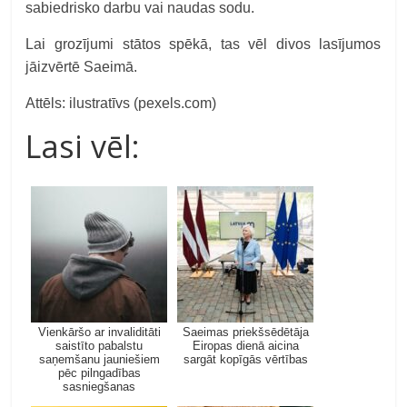
sabiedrisko darbu vai naudas sodu.
Lai grozījumi stātos spēkā, tas vēl divos lasījumos
jāizvērtē Saeimā.
Attēls: ilustratīvs (pexels.com)
Lasi vēl:
Vienkāršo ar invaliditāti
Saeimas priekšsēdētāja
saistīto pabalstu
Eiropas dienā aicina
saņemšanu jauniešiem
sargāt kopīgās vērtības
pēc pilngadības
sasniegšanas