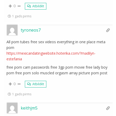
0
Atbildēt
1 gads pirms
tyroneos7
All porn tubes free sex videos everything in one place meta
porn
https://mexicandatingwebsite.hoterika.com/?madilyn-
estefania
free porn cam passwords free 3gp porn movie free lady boy
porn free porn solo muscled orgasm array picture porn post
0
Atbildēt
1 gads pirms
keithjm5