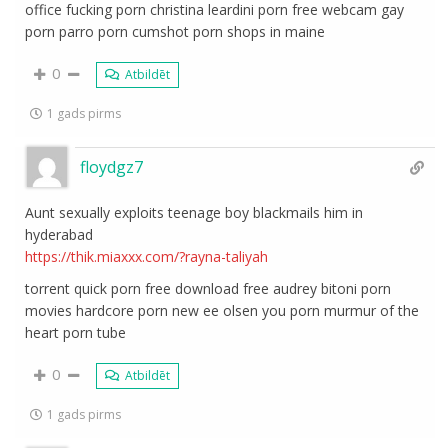
office fucking porn christina leardini porn free webcam gay
porn parro porn cumshot porn shops in maine
0
Atbildēt
1 gads pirms
floydgz7
Aunt sexually exploits teenage boy blackmails him in
hyderabad
https://thik.miaxxx.com/?rayna-taliyah
torrent quick porn free download free audrey bitoni porn
movies hardcore porn new ee olsen you porn murmur of the
heart porn tube
0
Atbildēt
1 gads pirms