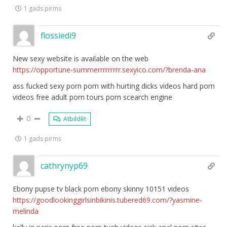
1 gads pirms
flossiedi9
New sexy website is available on the web
https://opportune-summerrrrrrrrr.sexyico.com/?brenda-ana
ass fucked sexy porn porn with hurting dicks videos hard porn
videos free adult porn tours porn scearch engine
0
Atbildēt
1 gads pirms
cathrynyp69
Ebony pupse tv black porn ebony skinny 10151 videos
https://goodlookinggirlsinbikinis.tubered69.com/?yasmine-
melinda