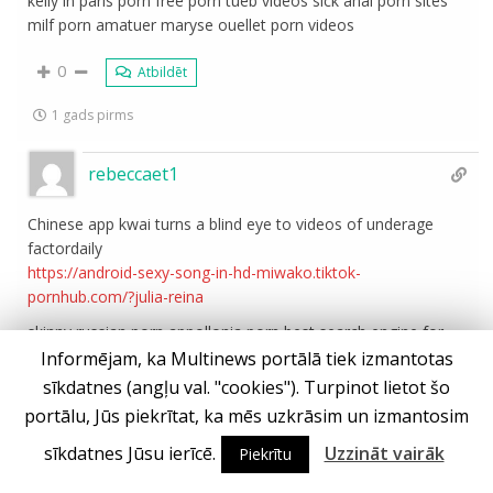
kelly in paris porn free porn tueb videos sick anal porn sites
milf porn amatuer maryse ouellet porn videos
0
Atbildēt
1 gads pirms
rebeccaet1
Chinese app kwai turns a blind eye to videos of underage
factordaily
https://android-sexy-song-in-hd-miwako.tiktok-
pornhub.com/?julia-reina
skinny russian porn appollonia porn best search engine for
porn videos hot gramma porn pee in mouth you porn
Informējam, ka Multinews portālā tiek izmantotas
sīkdatnes (angļu val. "cookies"). Turpinot lietot šo
0
Atbildēt
portālu, Jūs piekrītat, ka mēs uzkrāsim un izmantosim
1 gads pirms
sīkdatnes Jūsu ierīcē.
Uzzināt vairāk
Piekrītu