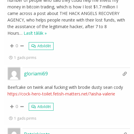
number of people who said they could help me invest my
money in bitcoin trading, which is how I lost $1.7 million I
came across a post about THE HACK ANGELS RECOVERY
AGENCY, who helps people reunite with their lost funds, with
the assistance of the legitimate hacker, after 7 to 8
Hours
…
Lasīt tālāk »
0
Atbildēt
1 gads pirms
gloriami69
Beefcake on twink anal fucking with brodie dusty sean cody
https://cock-hero-toilet.fetish-matters.net/?aisha-valerie
0
Atbildēt
1 gads pirms