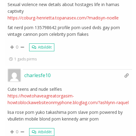
Sexual violence new details about hostages life in hamas
captivity
https://coburg-henrietta.topanasex.com/?madisyn-noelle
fat nerd porn 135798642 profile porn used dvds gay porn
vintage cannon porn celebrity porn flakes
0
Atbildēt
1 gads pirms
charlesfe10
Cute teens and nude selfies
https://howtohaveagreatorgasim-
howtoblockawebsiteonmyphone.bloglag.com/?ashlynn-raquel
lisa rose porn yuko takashima porn slave porn powered by
vbulletin mobile blond porn kennedy amir porn
0
Atbildēt