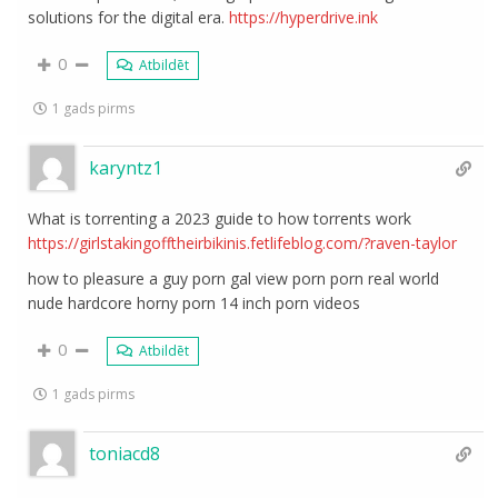
solutions for the digital era.
https://hyperdrive.ink
0
Atbildēt
1 gads pirms
karyntz1
What is torrenting a 2023 guide to how torrents work
https://girlstakingofftheirbikinis.fetlifeblog.com/?raven-taylor
how to pleasure a guy porn gal view porn porn real world
nude hardcore horny porn 14 inch porn videos
0
Atbildēt
1 gads pirms
toniacd8