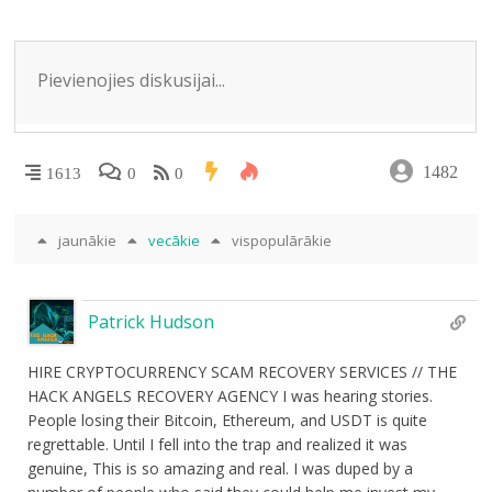
ni
ki
1482
1613
0
0
jaunākie
vecākie
vispopulārākie
Patrick Hudson
HIRE CRYPTOCURRENCY SCAM RECOVERY SERVICES // THE
HACK ANGELS RECOVERY AGENCY I was hearing stories.
People losing their Bitcoin, Ethereum, and USDT is quite
regrettable. Until I fell into the trap and realized it was
genuine, This is so amazing and real. I was duped by a