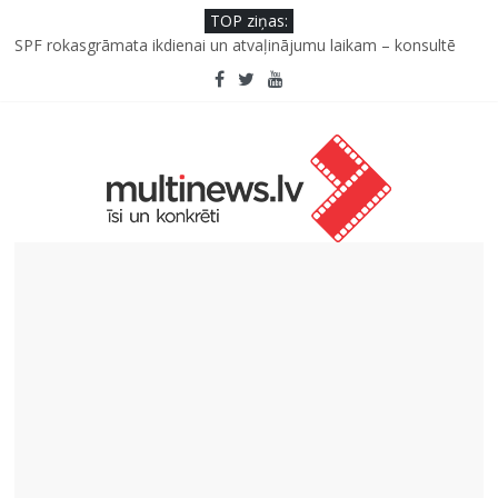
TOP ziņas:
Kad bērns atsakās no dārzeņiem: padomi un receptes, kas var
palīdzēt
SPF rokasgrāmata ikdienai un atvaļinājumu laikam – konsultē
farmaceite
Iniciatīvā “Daru labu dabai” aicina palīdzēt atjaunot Jašas upes
tecējumu
Septiņas profesijas, kas izturēs mākslīgā intelekta laikmetu
Kāpēc padomju militāro mantojumu ir svarīgi izprast arī šodien
un kā to palīdz paveikt papildinātā realitāte