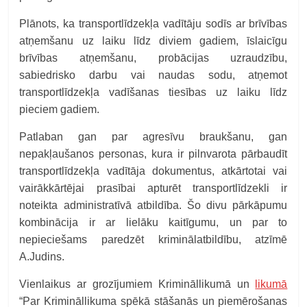
Plānots, ka transportlīdzekļa vadītāju sodīs ar brīvības
atņemšanu uz laiku līdz diviem gadiem, īslaicīgu
brīvības atņemšanu, probācijas uzraudzību,
sabiedrisko darbu vai naudas sodu, atņemot
transportlīdzekļa vadīšanas tiesības uz laiku līdz
pieciem gadiem.
Patlaban gan par agresīvu braukšanu, gan
nepakļaušanos personas, kura ir pilnvarota pārbaudīt
transportlīdzekļa vadītāja dokumentus, atkārtotai vai
vairākkārtējai prasībai apturēt transportlīdzekli ir
noteikta administratīvā atbildība. Šo divu pārkāpumu
kombinācija ir ar lielāku kaitīgumu, un par to
nepieciešams paredzēt kriminālatbildību, atzīmē
A.Judins.
Vienlaikus ar grozījumiem Krimināllikumā un
likumā
“Par Krimināllikuma spēkā stāšanās un piemērošanas