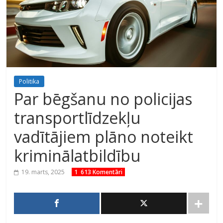
Politika
Par bēgšanu no policijas
transportlīdzekļu
vadītājiem plāno noteikt
kriminālatbildību
19. marts, 2025
1 613 Komentāri