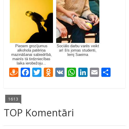
Pieņem grozījumus
Sociālo darbu varēs veikt
alkohola patēriņa
arī šīs jomas studenti,
mazināšanai sabiedrībā,
lemj Saeima
mainīs tā tirdzniecības
laika ierobežoju...
D
F
T
O
V
W
Li
E
S
ra
ac
w
d
K
h
n
m
h
u
e
itt
n
at
k
ai
ar
gi
b
er
o
s
e
l
e
1613
e
o
kl
A
dI
TOP Komentāri
m
o
as
p
n
k
s
p