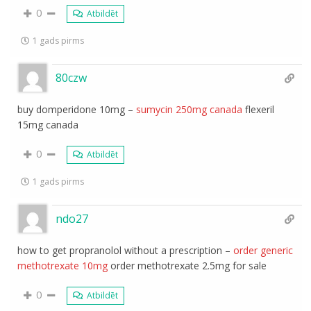
0
Atbildēt
1 gads pirms
80czw
buy domperidone 10mg –
sumycin 250mg canada
flexeril
15mg canada
0
Atbildēt
1 gads pirms
ndo27
how to get propranolol without a prescription –
order generic
methotrexate 10mg
order methotrexate 2.5mg for sale
0
Atbildēt