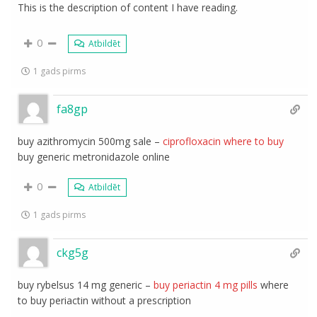
This is the description of content I have reading.
0
Atbildēt
1 gads pirms
fa8gp
buy azithromycin 500mg sale –
ciprofloxacin where to buy
buy generic metronidazole online
0
Atbildēt
1 gads pirms
ckg5g
buy rybelsus 14 mg generic –
buy periactin 4 mg pills
where
to buy periactin without a prescription