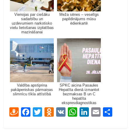
Vienojas par ciešāku
Meža sēnes – veselīgs
sadarbību un
papildinājums mūsu
uzdevumiem narkotisko
ēdienkartē
vielu lietošanas izplatības
mazināšanai
Valdība apstiprina
SPKC aicina Pasaules
pakāpeniskas pārmaiņas
Hepatīta dienā izmantot
slimnīcu tīkla attīstībā
bezmaksas B un C
hepatīta
ekspresdiagnostikas
iespējas
D
F
T
O
V
W
Li
E
S
ra
ac
w
d
K
h
n
m
h
u
e
itt
n
at
k
ai
ar