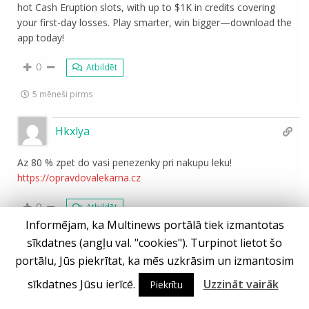
hot Cash Eruption slots, with up to $1K in credits covering
your first-day losses. Play smarter, win bigger—download the
app today!
0
Atbildēt
5 mēneši pirms
Hkxlya
Az 80 % zpet do vasi penezenky pri nakupu leku!
https://opravdovalekarna.cz
0
Atbildēt
Informējam, ka Multinews portālā tiek izmantotas
5 mēneši pirms
sīkdatnes (angļu val. "cookies"). Turpinot lietot šo
portālu, Jūs piekrītat, ka mēs uzkrāsim un izmantosim
Ielādēt vēl
sīkdatnes Jūsu ierīcē.
Uzzināt vairāk
Piekrītu