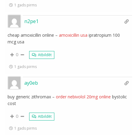
1 gads pirms
n2pe1
cheap amoxicillin online –
amoxicillin usa
ipratropium 100
mcg usa
0
Atbildēt
1 gads pirms
ay0eb
buy generic zithromax –
order nebivolol 20mg online
bystolic
cost
0
Atbildēt
1 gads pirms