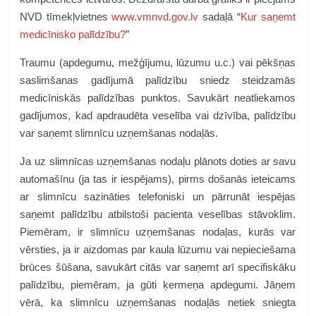
NVD tīmekļvietnes
www.vmnvd.gov.lv
sadaļā “
Kur saņemt
medicīnisko palīdzību?
”
Traumu (apdegumu, mežģījumu, lūzumu u.c.) vai pēkšņas
saslimšanas gadījumā palīdzību sniedz steidzamās
medicīniskās palīdzības punktos. Savukārt neatliekamos
gadījumos, kad apdraudēta veselība vai dzīvība, palīdzību
var saņemt slimnīcu uzņemšanas nodaļās.
Ja uz slimnīcas uzņemšanas nodaļu plānots doties ar savu
automašīnu (ja tas ir iespējams), pirms došanās ieteicams
ar slimnīcu sazināties telefoniski un pārrunāt iespējas
saņemt palīdzību atbilstoši pacienta veselības stāvoklim.
Piemēram, ir slimnīcu uzņemšanas nodaļas, kurās var
vērsties, ja ir aizdomas par kaula lūzumu vai nepieciešama
brūces šūšana, savukārt citās var saņemt arī specifiskāku
palīdzību, piemēram, ja gūti ķermeņa apdegumi. Jāņem
vērā, ka slimnīcu uzņemšanas nodaļās netiek sniegta