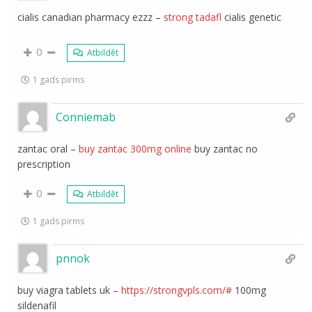
cialis canadian pharmacy ezzz –
strong tadafl
cialis genetic
0
Atbildēt
1 gads pirms
Conniemab
zantac oral –
buy zantac 300mg online
buy zantac no
prescription
0
Atbildēt
1 gads pirms
pnnok
buy viagra tablets uk –
https://strongvpls.com/#
100mg
sildenafil