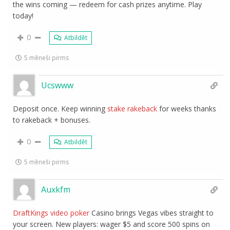
the wins coming — redeem for cash prizes anytime. Play
today!
0
Atbildēt
5 mēneši pirms
Ucswww
Deposit once. Keep winning
stake rakeback
for weeks thanks
to rakeback + bonuses.
0
Atbildēt
5 mēneši pirms
Auxkfm
DraftKings video poker
Casino brings Vegas vibes straight to
your screen. New players: wager $5 and score 500 spins on