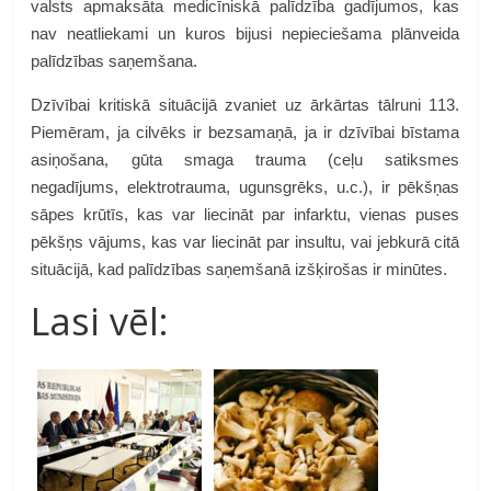
valsts apmaksāta medicīniskā palīdzība gadījumos, kas
nav neatliekami un kuros bijusi nepieciešama plānveida
palīdzības saņemšana.
Dzīvībai kritiskā situācijā zvaniet uz ārkārtas tālruni 113.
Piemēram, ja cilvēks ir bezsamaņā, ja ir dzīvībai bīstama
asiņošana, gūta smaga trauma (ceļu satiksmes
negadījums, elektrotrauma, ugunsgrēks, u.c.), ir pēkšņas
sāpes krūtīs, kas var liecināt par infarktu, vienas puses
pēkšņs vājums, kas var liecināt par insultu, vai jebkurā citā
situācijā, kad palīdzības saņemšanā izšķirošas ir minūtes.
Lasi vēl: