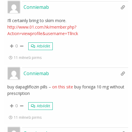
Conniemab
I’ll certainly bring to skim more.
http://www.01.com.hk/member.php?
Action=viewprofile&username=Tllnck
0
Atbildēt
11 mēneši pirms
Conniemab
buy dapagliflozin pills –
on this site
buy forxiga 10 mg without
prescription
0
Atbildēt
11 mēneši pirms