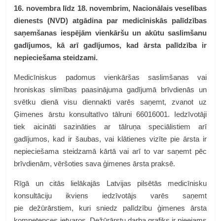
16. novembra līdz 18. novembrim, Nacionālais veselības
dienests (NVD) atgādina par medicīniskās palīdzības
saņemšanas iespējām vienkāršu un akūtu saslimšanu
gadījumos, kā arī gadījumos, kad ārsta palīdzība ir
nepieciešama steidzami.
Medicīniskus padomus vienkāršas saslimšanas vai
hroniskas slimības paasinājuma gadījumā brīvdienās un
svētku dienā visu diennakti varēs saņemt, zvanot uz
Ģimenes ārstu konsultatīvo tālruni 66016001. Iedzīvotāji
tiek aicināti sazināties ar tālruņa speciālistiem arī
gadījumos, kad ir šaubas, vai klātienes vizīte pie ārsta ir
nepieciešama steidzamā kārtā vai arī to var saņemt pēc
brīvdienām, vēršoties sava ģimenes ārsta praksē.
Rīgā un citās lielākajās Latvijas pilsētās medicīnisku
konsultāciju ikviens iedzīvotājs varēs saņemt
pie dežūrārstiem, kuri sniedz palīdzību ģimenes ārsta
kompetences ietvaros. Dežūrārstu darba grafiks ir pieejams