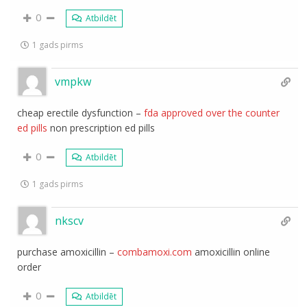
0
Atbildēt
1 gads pirms
vmpkw
cheap erectile dysfunction –
fda approved over the counter
ed pills
non prescription ed pills
0
Atbildēt
1 gads pirms
nkscv
purchase amoxicillin –
combamoxi.com
amoxicillin online
order
0
Atbildēt