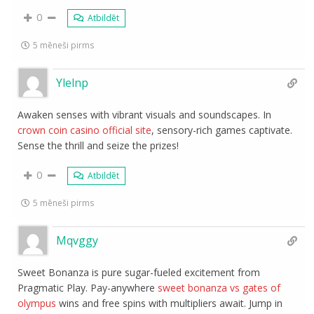
0
Atbildēt
5 mēneši pirms
Ylelnp
Awaken senses with vibrant visuals and soundscapes. In
crown coin casino official site
, sensory-rich games captivate.
Sense the thrill and seize the prizes!
0
Atbildēt
5 mēneši pirms
Mqvggy
Sweet Bonanza is pure sugar-fueled excitement from
Pragmatic Play. Pay-anywhere
sweet bonanza vs gates of
olympus
wins and free spins with multipliers await. Jump in