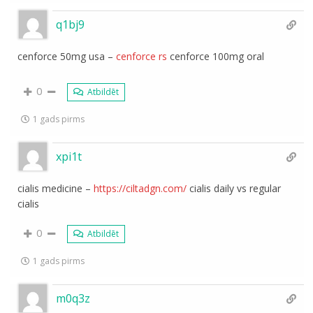
q1bj9
cenforce 50mg usa –
cenforce rs
cenforce 100mg oral
0
Atbildēt
1 gads pirms
xpi1t
cialis medicine –
https://ciltadgn.com/
cialis daily vs regular
cialis
0
Atbildēt
1 gads pirms
m0q3z