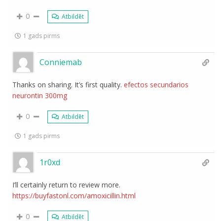
0
Atbildēt
1 gads pirms
Conniemab
Thanks on sharing. It’s first quality.
efectos secundarios
neurontin 300mg
0
Atbildēt
1 gads pirms
1r0xd
I’ll certainly return to review more.
https://buyfastonl.com/amoxicillin.html
0
Atbildēt