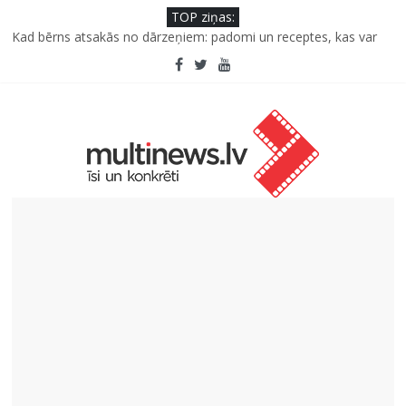
TOP ziņas:
Kāpēc padomju militāro mantojumu ir svarīgi izprast arī šodien
un kā to palīdz paveikt papildinātā realitāte
Kad bērns atsakās no dārzeņiem: padomi un receptes, kas var
palīdzēt
Deigeļu pāris izdod otro singlu “Plkst. 3.00” no topošā albuma
Iniciatīvā “Daru labu dabai” aicina palīdzēt atjaunot Jašas upes
tecējumu
Septiņas profesijas, kas izturēs mākslīgā intelekta laikmetu