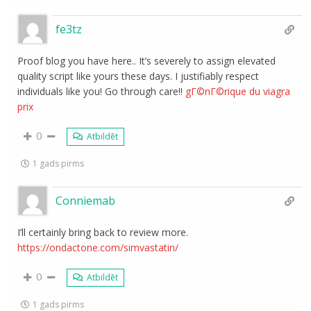
fe3tz
Proof blog you have here.. It’s severely to assign elevated
quality script like yours these days. I justifiably respect
individuals like you! Go through care!!
gГ©nГ©rique du viagra
prix
0
Atbildēt
1 gads pirms
Conniemab
I’ll certainly bring back to review more.
https://ondactone.com/simvastatin/
0
Atbildēt
1 gads pirms