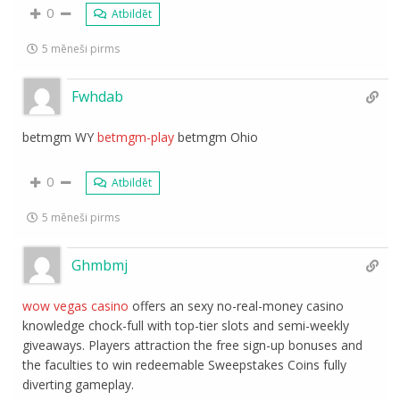
0
Atbildēt
5 mēneši pirms
Fwhdab
betmgm WY
betmgm-play
betmgm Ohio
0
Atbildēt
5 mēneši pirms
Ghmbmj
wow vegas casino
offers an sexy no-real-money casino
knowledge chock-full with top-tier slots and semi-weekly
giveaways. Players attraction the free sign-up bonuses and
the faculties to win redeemable Sweepstakes Coins fully
diverting gameplay.