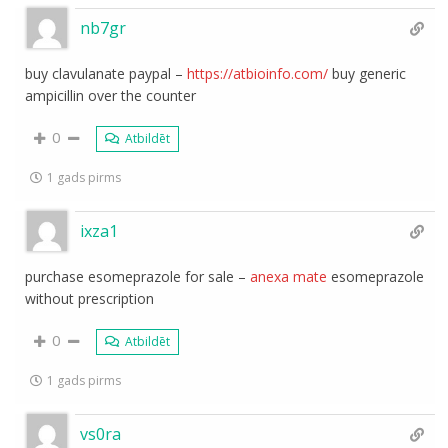
nb7gr
buy clavulanate paypal –
https://atbioinfo.com/
buy generic
ampicillin over the counter
0
Atbildēt
1 gads pirms
ixza1
purchase esomeprazole for sale –
anexa mate
esomeprazole
without prescription
0
Atbildēt
1 gads pirms
vs0ra