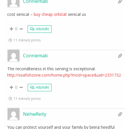
Conniemab
cost xenical –
buy cheap orlistat
xenical us
0
Atbildēt
11 mēneši pirms
Conniemab
The reconditeness in this serving is exceptional.
http://seafishzone.com/home.php?mod=space&uid=2331732
0
Atbildēt
11 mēneši pirms
NehwReity
You can protect yourself and your family by being heedful