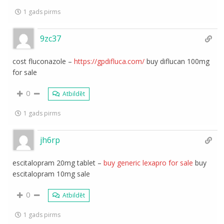
1 gads pirms
9zc37
cost fluconazole –
https://gpdifluca.com/
buy diflucan 100mg
for sale
0
Atbildēt
1 gads pirms
jh6rp
escitalopram 20mg tablet –
buy generic lexapro for sale
buy
escitalopram 10mg sale
0
Atbildēt
1 gads pirms