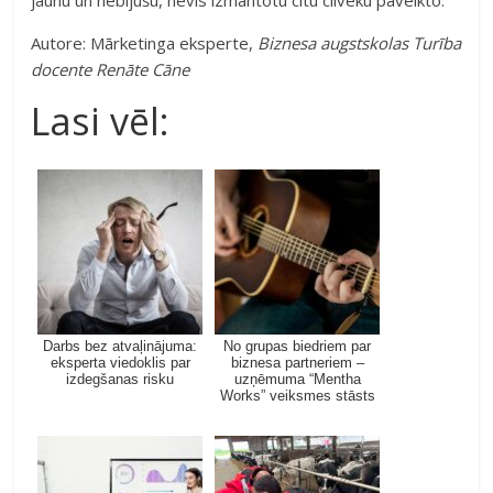
jaunu un nebijušu, nevis izmantotu citu cilvēku paveikto.
Autore: Mārketinga eksperte,
Biznesa augstskolas Turība
docente Renāte Cāne
Lasi vēl:
Darbs bez atvaļinājuma:
No grupas biedriem par
eksperta viedoklis par
biznesa partneriem –
izdegšanas risku
uzņēmuma “Mentha
Works” veiksmes stāsts