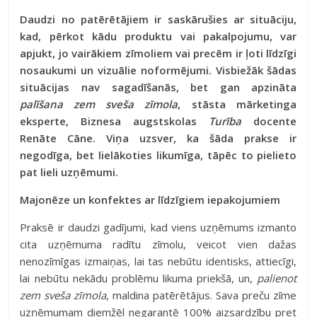
Daudzi no patērētājiem ir saskārušies ar situāciju,
kad, pērkot kādu produktu vai pakalpojumu, var
apjukt, jo vairākiem zīmoliem vai precēm ir ļoti līdzīgi
nosaukumi un vizuālie noformējumi. Visbiežāk šādas
situācijas nav sagadīšanās, bet gan apzināta
palīšana zem sveša zīmola
, stāsta mārketinga
eksperte, Biznesa augstskolas
Turība
docente
Renāte Cāne. Viņa uzsver, ka šāda prakse ir
negodīga, bet lielākoties likumīga, tāpēc to pielieto
pat lieli uzņēmumi.
Majonēze un konfektes ar līdzīgiem iepakojumiem
Praksē ir daudzi gadījumi, kad viens uzņēmums izmanto
cita uzņēmuma radītu zīmolu, veicot vien dažas
nenozīmīgas izmaiņas, lai tas nebūtu identisks, attiecīgi,
lai nebūtu nekādu problēmu likuma priekšā, un,
palienot
zem sveša zīmola
, maldina patērētājus. Sava preču zīme
uzņēmumam diemžēl negarantē 100% aizsardzību pret