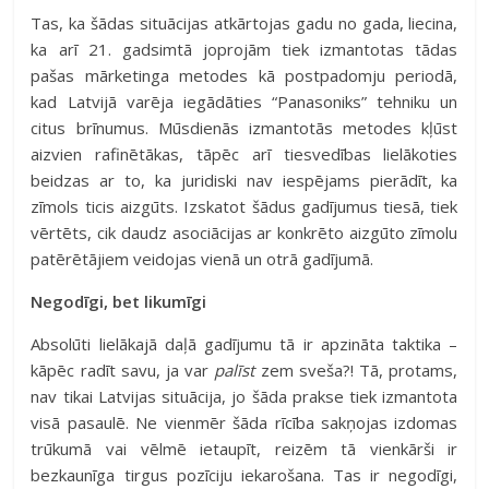
Tas, ka šādas situācijas atkārtojas gadu no gada, liecina,
ka arī 21. gadsimtā joprojām tiek izmantotas tādas
pašas mārketinga metodes kā postpadomju periodā,
kad Latvijā varēja iegādāties “Panasoniks” tehniku un
citus brīnumus. Mūsdienās izmantotās metodes kļūst
aizvien rafinētākas, tāpēc arī tiesvedības lielākoties
beidzas ar to, ka juridiski nav iespējams pierādīt, ka
zīmols ticis aizgūts. Izskatot šādus gadījumus tiesā, tiek
vērtēts, cik daudz asociācijas ar konkrēto aizgūto zīmolu
patērētājiem veidojas vienā un otrā gadījumā.
Negodīgi, bet likumīgi
Absolūti lielākajā daļā gadījumu tā ir apzināta taktika –
kāpēc radīt savu, ja var
palīst
zem sveša?! Tā, protams,
nav tikai Latvijas situācija, jo šāda prakse tiek izmantota
visā pasaulē. Ne vienmēr šāda rīcība sakņojas izdomas
trūkumā vai vēlmē ietaupīt, reizēm tā vienkārši ir
bezkaunīga tirgus pozīciju iekarošana. Tas ir negodīgi,