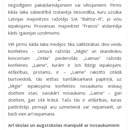
negodīgiem pakaļdarinājumiem vai viltojumiem. Pirms
kāda laika sabiedrībā izskanēja tiesvedība, kuru uzsāka
Latvijas majonēzes ražotājs SIA “Balttur–R”, jo viņu
iepakojumu Provansas majonēzei “Francis” atdarināja
kāds Igaunijas uzņēmums.
Vēl pirms kāda laika medijos tika salīdzinātas divu veidu
konfektes – Lietuvā ražotās „Migle” un skandināvu
koncernam „Orkla” piederošās „Laimas” ražotās
konfektes „Laime”, kurām ir ļoti līdzīgi iepakojumi.
Atšķirības, protams, ir – „Laime” rakstīts citādā
burtveidolā, tās ietītas tumšāksarkanā papīriņā, uz
„Migle” iepakojuma konfektes nosaukumu ieskauj
dzelteni stari, savukārt nosaukumu „Laime” – gan
dzelteni, gan citā krāsā. Taču tās ir atšķirības, kuras
patērētājs pirmajā acu uzmetienā var nepamanīt, un
bieži vien arī nepamana.
Arī skolas un augstskolas manipulē ar nosaukumiem