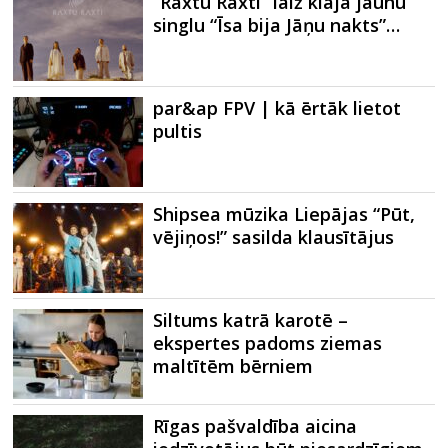
“Raxtu Raxti” laiž klajā jaunu
singlu “Īsa bija Jāņu nakts”…
par&ap FPV | kā ērtāk lietot
pultis
Shipsea mūzika Liepājas “Pūt,
vējiņos!” sasilda klausītājus
Siltums katrā karotē –
ekspertes padoms ziemas
maltītēm bērniem
Rīgas pašvaldība aicina