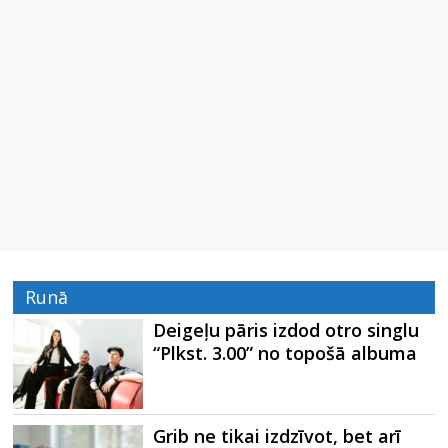
Runā
Deigeļu pāris izdod otro singlu
“Plkst. 3.00” no topošā albuma
Grib ne tikai izdzīvot, bet arī