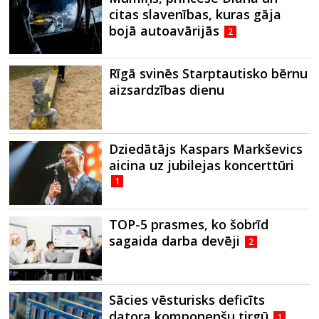
citas slavenības, kuras gāja
bojā autoavārijās
2
Rīgā svinēs Starptautisko bērnu
aizsardzības dienu
Dziedātājs Kaspars Markševics
aicina uz jubilejas koncerttūri
1
TOP-5 prasmes, ko šobrīd
sagaida darba devēji
2
Sācies vēsturisks deficīts
datora komponenšu tirgū
1