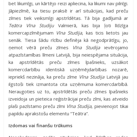
bet likumīgi, un kārtējo reizi apliecina, ka likumi nav pilnīgi.
Jāpiezīmē, ka tiesu praksē ir arī situācijas, kad preču
zīmes tiek veiksmīgi apstrīdētas. Tā bija gadījumā ar
Teātra Vīna Studiju
Valmierā, kas bija ļoti līdzīga
komercapzīmējumam
Vīna Studija
, kas ticis lietots jau
senāk. Tiesa šādu rīcību definēja kā negodprātīgu, jo,
ņemot vērā preču zīmes
Vīna Studija
ievērojamo
atpazīstamības līmeni Latvijā, bija neiespējama situācija,
ka apstrīdētās preču zīmes īpašnieks, uzsākot
komercdarbību identiskā uzņēmējdarbības nozarē,
iepriekš nezināja, ka preču zīme
Vīna Studija
Latvijā jau
ilgstoši tiek izmantota cita uzņēmuma komercdarbībā.
Neraugoties uz to, apstrīdētās preču zīmes īpašnieks
izveidoja un pieteica reģistrācijai preču zīmi, kas atveido
plaši pazīstamo preču zīmi
Vīna Studija
, pievienojot tikai
papildu aprakstošu elementu “Teātra”.
Izdomas vai finanšu trūkums