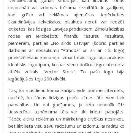
Nenoliedzami, gadās situācijas, kad līdzības rodas
neapzināti vai izdomas trūkuma rezultātā. Ir gadījumi,
kad grēko arī reklāmas aģentūras. Iepērkoties
Skandināvijas lielveikalos, plauktos nereti var redzēt
etiķetes, kas līdzīgas Latvijas produktiem. Zīmolu līdzības
rodas arī ierobežotu finanšu resursu rezultātā,
piemēram, partijas „No sirds Latvijai” (šobrīd partijas
darbojas ar nosaukumu “Atmoda” un arī ar citu logo)
priekšvēlēšanu kampaņai izmantotais logo bija praktiski
identisks logotipam, ko par vienu dolāru tirgo interneta
attēlu veikals „Vector Stock”. To pašu logo bija
iegādājušies teju 200 cilvēki.
Tas, ka mūsdienu komunikācijas vidē dominē internets,
nozīmē, ka šādas līdzīgas preču zīmes ātri vien tiek
pamanītas. Un pat gadījumos, ja lieta nenonāk līdz
tiesvedībai, uzņēmuma tēls var tikt krietni pabojāts.
Tāpēc aicinu reklāmas un mārketinga cilvēkus neslinkot,
bet likt lietā visu savu radošumu un izdomu, lai radītu ko