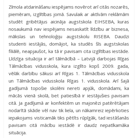
Zīmola atdarināšanu iespējams novērot arī citās nozarēs,
piemēram, izglītības jomā. Savulaik ar aktīvām reklāmām
studēt gribētājus aicināja augstskola EIHSEBA, kuras
nosaukumā nav iespējams nesaskatīt līdzību ar biznesa,
mākslas un tehnoloģiju augstskolu RISEBA. Daudzi
studenti iestājās, domājot, ka studēs šīs augstskolas
filiālē, neapjaušot, ka tā ir pavisam cita izglītības iestāde.
Līdzīga situācija ir arī tālmācībā – Latvijā darbojas Rīgas
Tālmācības vidusskola, kura izglīto kopš 2009. gada,
vēlāk darbību sākusi arī Rīgas 1. Tālmācības vidusskola
un Tālmācības vidusskola Rīgas 1. vidusskola. Arī šajā
gadījumā topošie skolēni nereti apjūk, domādami, ka
mācās vienā skolā, bet patiesībā ir iestājušies pavisam
citā. Ja gadījumā ar konfektēm un majonēzi patērētājam
nodarītā skāde vēl nav tik liela, un nākamreiz iepērkoties
iepakojums visticamāk tiks pētīts rūpīgāk, tad iestāšanās
pavisam citā mācību iestādē ir daudz nepatīkamāka
situācija.