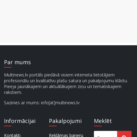
Par mums
Multinews.lv portāls piedāvā visiem interneta lietotājiem
profesionālu un kvalitatīvu plašu satura un pakalpojumu klāstu.
Pieeja jaunākajiem un aktuālākajiem ziņu un tematiskajiem
rakstiem.
Sazinies ar mums: info[at]multinews.lv
Informācijai
Pakalpojumi
Meklēt
Kontakti
Reklāmas baneru