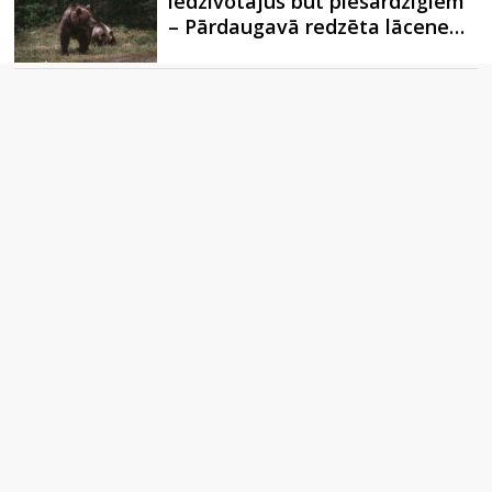
iedzīvotājus būt piesardzīgiem
– Pārdaugavā redzēta lācene…