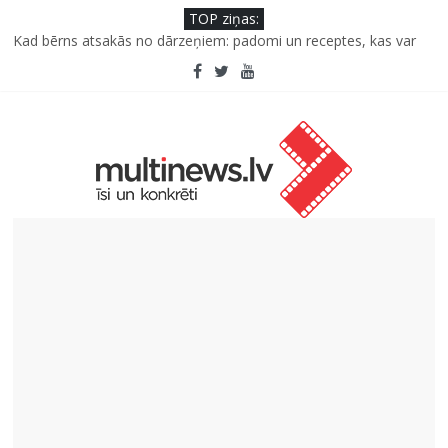
TOP ziņas:
Kad bērns atsakās no dārzeņiem: padomi un receptes, kas var
palīdzēt
Deigeļu pāris izdod otro singlu “Plkst. 3.00” no topošā albuma
Iniciatīvā “Daru labu dabai” aicina palīdzēt atjaunot Jašas upes
tecējumu
Septiņas profesijas, kas izturēs mākslīgā intelekta laikmetu
Kāpēc padomju militāro mantojumu ir svarīgi izprast arī šodien
un kā to palīdz paveikt papildinātā realitāte