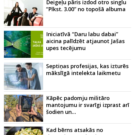
Deigeļu pāris izdod otro singlu
“Plkst. 3.00” no topošā albuma
Iniciatīvā “Daru labu dabai”
aicina palīdzēt atjaunot Jašas
upes tecējumu
Septiņas profesijas, kas izturēs
mākslīgā intelekta laikmetu
Kāpēc padomju militāro
mantojumu ir svarīgi izprast arī
šodien un…
Kad bērns atsakās no