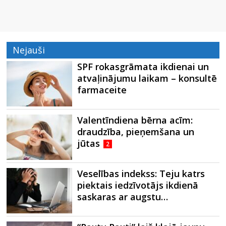
Nejauši
SPF rokasgrāmata ikdienai un
atvaļinājumu laikam – konsultē
farmaceite
Valentīndiena bērna acīm:
draudzība, pieņemšana un
jūtas
2
Veselības indekss: Teju katrs
piektais iedzīvotājs ikdienā
saskaras ar augstu…