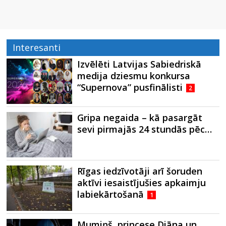
Interesanti
Izvēlēti Latvijas Sabiedriskā
medija dziesmu konkursa
“Supernova” pusfinālisti
2
Gripa negaida – kā pasargāt
sevi pirmajās 24 stundās pēc…
Rīgas iedzīvotāji arī šoruden
aktīvi iesaistījušies apkaimju
labiekārtošanā
1
Mumiņš, princese Diāna un