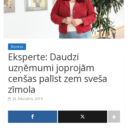
Bizness
Eksperte: Daudzi
uzņēmumi joprojām
cenšas palīst zem sveša
zīmola
25. februāris, 2019