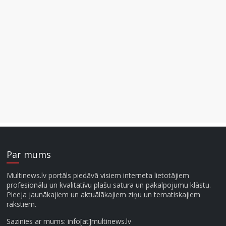
Par mums
Multinews.lv portāls piedāvā visiem interneta lietotājiem
profesionālu un kvalitatīvu plašu satura un pakalpojumu klāstu.
Pieeja jaunākajiem un aktuālākajiem ziņu un tematiskajiem
rakstiem.
Sazinies ar mums: info[at]multinews.lv