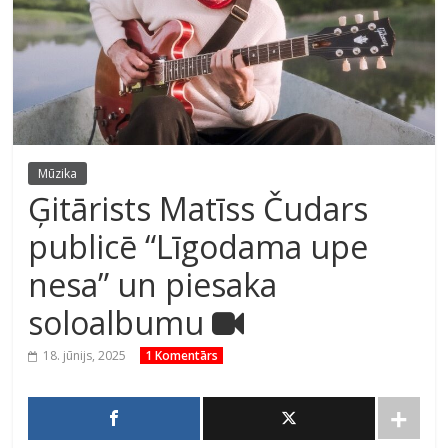
Mūzika
Ģitārists Matīss Čudars
publicē “Līgodama upe
nesa” un piesaka
soloalbumu
18. jūnijs, 2025
1 Komentārs