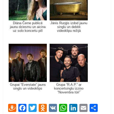
Diāna Černe publicē
Jānis Ruņģis izdod jaunu
jaunu dziesmu un aicina
singlu un debitē
uz solo koncertu pilī
videoklipu režijā
Grupai “Everstate” jauns
Grupa “R.A.P.” ar
singls un videoklips
koncertsinglu izziņo
“Novembra tūri”
D
F
T
O
V
W
Li
E
S