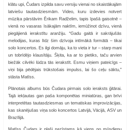
klātu upi, Čudars izpilda savu versiju vienai no skaistākajām
latviešu tautasdziesmām. Video, kuru izdevies notvert
mūziķa pārstāvim Ērikam Radželim, tapis īpašā gaisotnē –
vienā no vasaras īsākajām naktīm, iemūžinot dzīvu, vienā
piegājienā ierakstītu aranžiju. “Gadu gaitā ir sakrājušās
melodijas, kuras līdz šim dzīvoja intīmākā formātā – tikai
solo koncertos. Es ilgi domāju, ka to vieta ir tur – starp mani
un tobrīdējo klausītāju. Šķita, ka ar to pietiks, taču arvien
biežāk cilvēki lūdza tās ierakstīt. Esmu viņiem pateicīgs –
viņi bija pēdējais trūkstošais impulss, lai šo ceļu sāktu,”
stāsta Matīss.
Plānotais albums būs Čudara pirmais solo ieraksts ģitārai.
Tajā iekļautas gan paša komponētas miniatūras, gan brīvi
interpretētas tautasdziesmas un tematiskas improvizācijas,
kas skanējušas viņa solo koncertos Latvijā, Vācijā, ASV un
Brazīlijā.
Matīss Čudars ir plaši pazīstams kā viens no mūsdienu