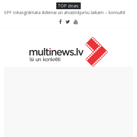
TOP ziņas:
Kad bērns atsakās no dārzeņiem: padomi un receptes, kas var
palīdzēt
SPF rokasgrāmata ikdienai un atvaļinājumu laikam – konsultē
farmaceite
Iniciatīvā “Daru labu dabai” aicina palīdzēt atjaunot Jašas upes
tecējumu
Septiņas profesijas, kas izturēs mākslīgā intelekta laikmetu
Kāpēc padomju militāro mantojumu ir svarīgi izprast arī šodien
un kā to palīdz paveikt papildinātā realitāte