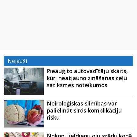
Nejauši
Pieaug to autovadītāju skaits,
kuri neatjauno zināšanas ceļu
satiksmes noteikumos
Neiroloģiskas slimības var
palielināt sirds komplikāciju
risku
Nokop Lieldienu olu grēdu kopā