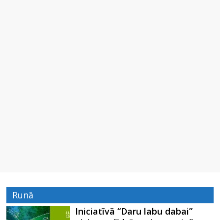
Runā
Iniciatīvā “Daru labu dabai”