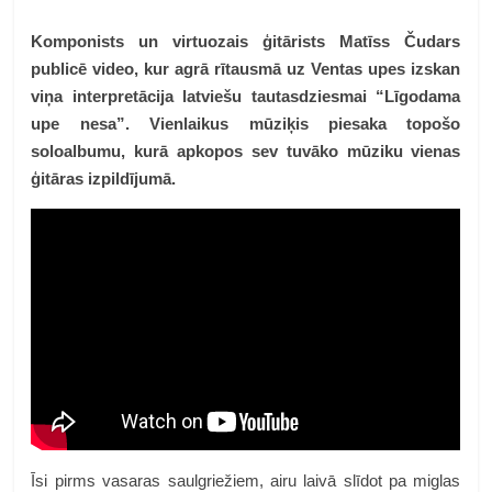
Komponists un virtuozais ģitārists Matīss Čudars
publicē video, kur agrā rītausmā uz Ventas upes izskan
viņa interpretācija latviešu tautasdziesmai “Līgodama
upe nesa”. Vienlaikus mūziķis piesaka topošo
soloalbumu, kurā apkopos sev tuvāko mūziku vienas
ģitāras izpildījumā.
Īsi pirms vasaras saulgriežiem, airu laivā slīdot pa miglas