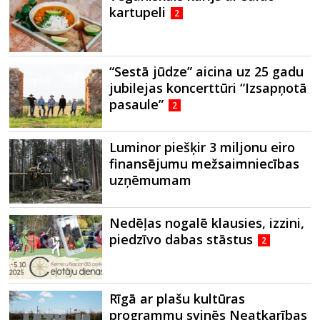
kartupeli
2
“Sestā jūdze” aicina uz 25 gadu
jubilejas koncerttūri “Izsapņotā
pasaule”
2
Luminor piešķir 3 miljonu eiro
finansējumu mežsaimniecības
uzņēmumam
Nedēļas nogalē klausies, izzini,
piedzīvo dabas stāstus
2
Rīgā ar plašu kultūras
programmu svinēs Neatkarības