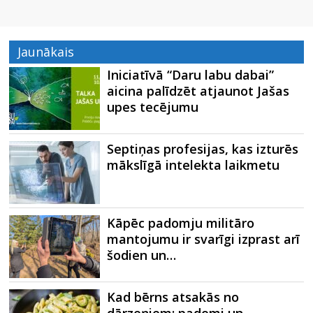
Jaunākais
Iniciatīvā “Daru labu dabai”
aicina palīdzēt atjaunot Jašas
upes tecējumu
Septiņas profesijas, kas izturēs
mākslīgā intelekta laikmetu
Kāpēc padomju militāro
mantojumu ir svarīgi izprast arī
šodien un…
Kad bērns atsakās no
dārzeņiem: padomi un