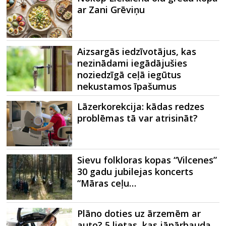
ar Zani Grēviņu
Aizsargās iedzīvotājus, kas
nezinādami iegādājušies
noziedzīgā ceļā iegūtus
nekustamos īpašumus
Lāzerkorekcija: kādas redzes
problēmas tā var atrisināt?
Sievu folkloras kopas “Vilcenes”
30 gadu jubilejas koncerts
“Māras ceļu…
Plāno doties uz ārzemēm ar
auto? 5 lietas, kas jāpārbauda…