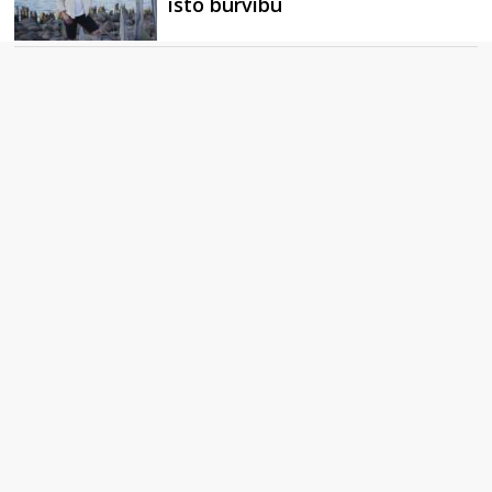
īsto burvību