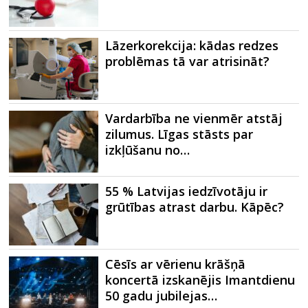
Lāzerkorekcija: kādas redzes
problēmas tā var atrisināt?
Vardarbība ne vienmēr atstāj
zilumus. Līgas stāsts par
izkļūšanu no…
55 % Latvijas iedzīvotāju ir
grūtības atrast darbu. Kāpēc?
Cēsīs ar vērienu krāšņā
koncertā izskanējis Imantdienu
50 gadu jubilejas…