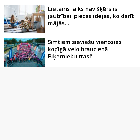
Lietains laiks nav šķērslis
jautrībai: piecas idejas, ko darīt
mājās…
Simtiem sieviešu vienosies
kopīgā velo braucienā
Biķernieku trasē