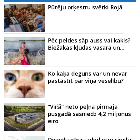
Pūtēju orķestru svētki Rojā
Pēc peldes sāp auss vai kakls?
Biežākās kļūdas vasarā un…
Ko kaķa deguns var un nevar
pastāstīt par viņa veselību?
“Virši” neto peļņa pirmajā
pusgadā sasniedz 4,2 miljonus
eiro
Deigeļu pāris izdod otro singlu