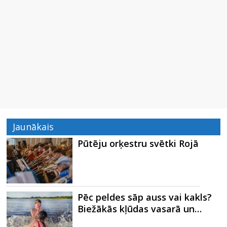
Jaunākais
Pūtēju orķestru svētki Rojā
Pēc peldes sāp auss vai kakls?
Biežākās kļūdas vasarā un…