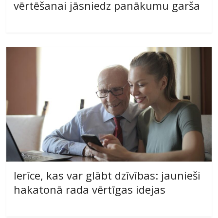
vērtēšanai jāsniedz panākumu garša
Ierīce, kas var glābt dzīvības: jaunieši
hakatonā rada vērtīgas idejas