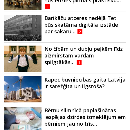
noslēdzies pirmais praktisko…
1
Barikāžu atceres nedēļā Tet
būs skatāma digitāla izstāde
par sakaru…
2
No čībām un dubļu peļķēm līdz
aizmirstam vārdam –
spilgtākās…
1
Kāpēc būvniecības gaita Latvijā
ir sarežģīta un ilgstoša?
Bērnu slimnīcā paplašinātas
iespējas dzirdes izmeklējumiem
bērniem jau no trīs…