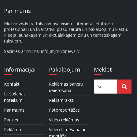
Par mums
Multinews.lv portāls piedāvā visiem interneta lietotājiem
profesionālu un kvalitatīvu plašu satura un pakalpojumu klāstu.
Pieeja jaunākajiem un aktuālākajiem ziņu un tematiskajiem
rakstiem.
Sazinies ar mums: info[at]multinews.lv
Informācijai
Pakalpojumi
Meklēt
Kontakti
Reklāmas baneru
izvietošana
Lietošanas
noteikumi
Reklāmraksti
Par mums
Fotoreportāžas
Partneri
Video reklāmas
Reklāma
Video filmēšana un
montāža