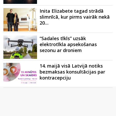
Inita Elizabete tagad strādā
slimnīcā, kur pirms vairāk nekā
20…
“Sadales tīkls” uzsāk
elektrotīkla apsekošanas
sezonu ar droniem
14. maijā visā Latvijā notiks
bezmaksas konsultācijas par
kontracepciju