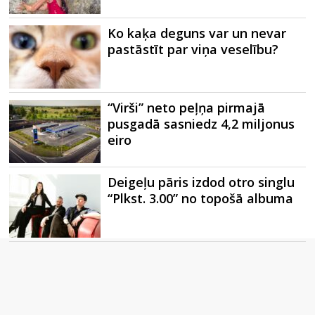
Ko kaķa deguns var un nevar
pastāstīt par viņa veselību?
“Virši” neto peļņa pirmajā
pusgadā sasniedz 4,2 miljonus
eiro
Deigeļu pāris izdod otro singlu
“Plkst. 3.00” no topošā albuma