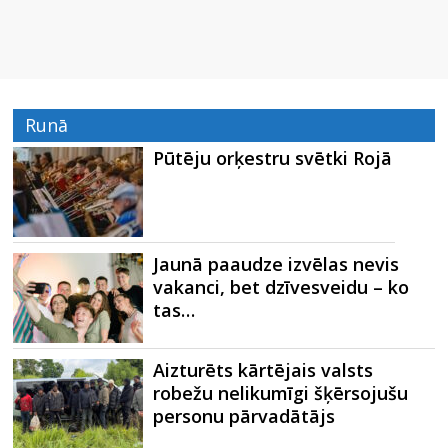
Runā
Pūtēju orķestru svētki Rojā
Jaunā paaudze izvēlas nevis
vakanci, bet dzīvesveidu – ko
tas…
Aizturēts kārtējais valsts
robežu nelikumīgi šķērsojušu
personu pārvadātājs