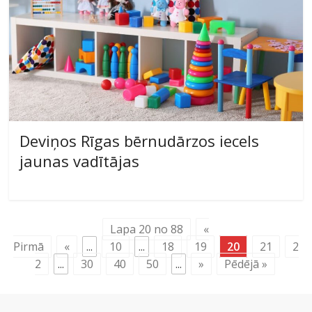
Deviņos Rīgas bērnudārzos iecels
jaunas vadītājas
Lapa 20 no 88
«
Pirmā
«
...
10
...
18
19
20
21
2
2
...
30
40
50
...
»
Pēdējā »