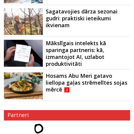
Sagatavojies dārza sezonai
gudri: praktiski ieteikumi
ikvienam
Mākslīgais intelekts kā
sparinga partneris: kā,
izmantojot AI, uzlabot
produktivitāti
Hosams Abu Meri gatavo
liellopa gaļas strēmelītes sojas
mērcē
2
Partneri