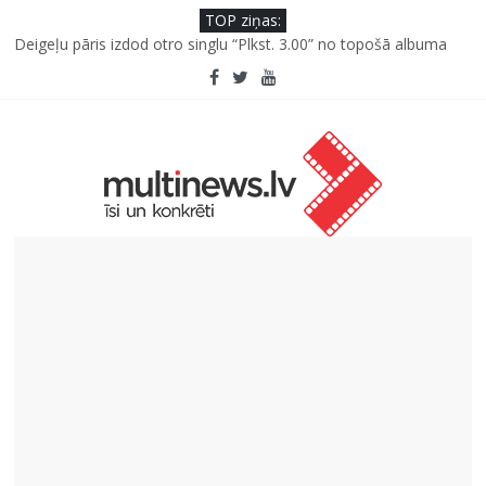
TOP ziņas:
Deigeļu pāris izdod otro singlu “Plkst. 3.00” no topošā albuma
Pūtēju orķestru svētki Rojā
Pēc peldes sāp auss vai kakls? Biežākās kļūdas vasarā un kā no
tām izvairīties
Ko kaķa deguns var un nevar pastāstīt par viņa veselību?
“Virši” neto peļņa pirmajā pusgadā sasniedz 4,2 miljonus eiro