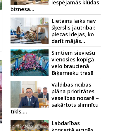
iespējamās kļūdas
biznesa…
Lietains laiks nav
šķērslis jautrībai:
piecas idejas, ko
darīt mājās…
Simtiem sieviešu
vienosies kopīgā
velo braucienā
Biķernieku trasē
Valdības rīcības
plāna prioritātes
veselības nozarē –
sakārtots slimnīcu
tīkls,…
Labdarības
koncertā aicinās