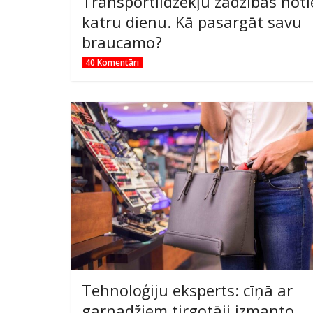
Transportlīdzekļu zādzības noti
katru dienu. Kā pasargāt savu
braucamo?
40 Komentāri
Tehnoloģiju eksperts: cīņā ar
garnadžiem tirgotāji izmanto