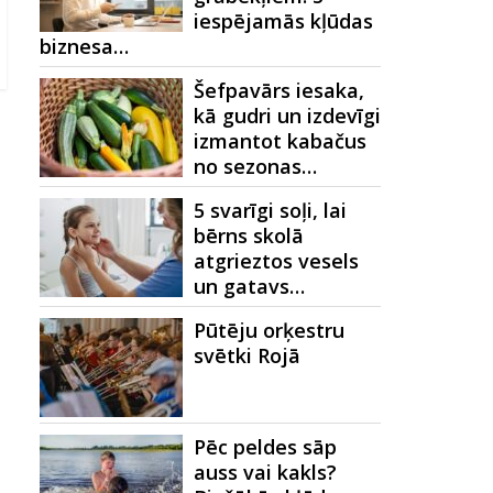
iespējamās kļūdas
biznesa…
Šefpavārs iesaka,
kā gudri un izdevīgi
izmantot kabačus
no sezonas…
5 svarīgi soļi, lai
bērns skolā
atgrieztos vesels
un gatavs…
Pūtēju orķestru
svētki Rojā
Pēc peldes sāp
auss vai kakls?