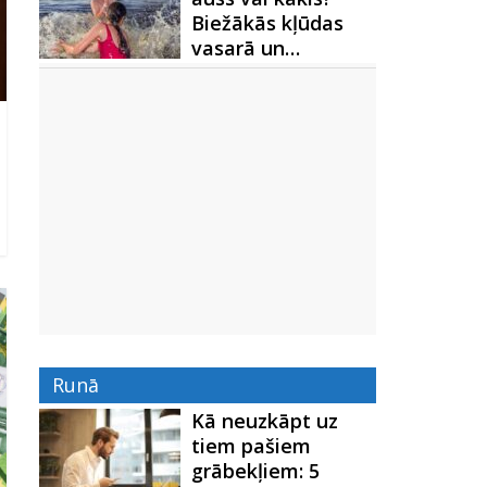
Biežākās kļūdas
vasarā un…
Runā
Kā neuzkāpt uz
tiem pašiem
grābekļiem: 5