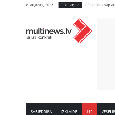
8. augusts, 2026
TOP ziņas:
Pēc peldes sāp au
Kā neuzkāpt uz t
Šefpavārs iesaka,
5 svarīgi soļi, la
Pūtēju orķestru s
SABIEDRĪBA
IZKLAIDE
112
VESELĪ