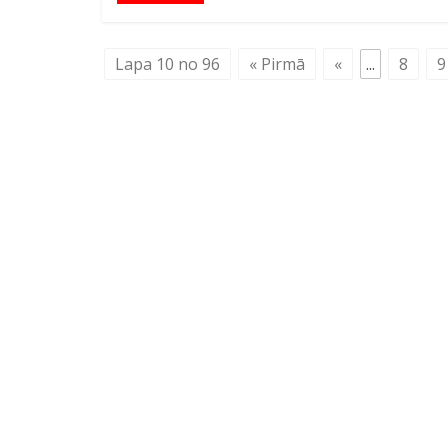
Lapa 10 no 96
« Pirmā
«
...
8
9