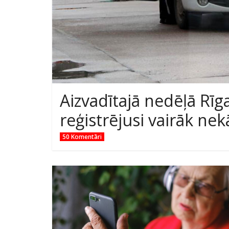
Aizvadītajā nedēļā Rīga
reģistrējusi vairāk n
50 Komentāri