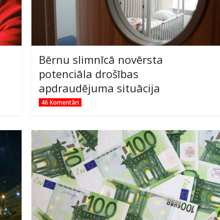
Bērnu slimnīcā novērsta
potenciāla drošības
apdraudējuma situācija
46 Komentāri