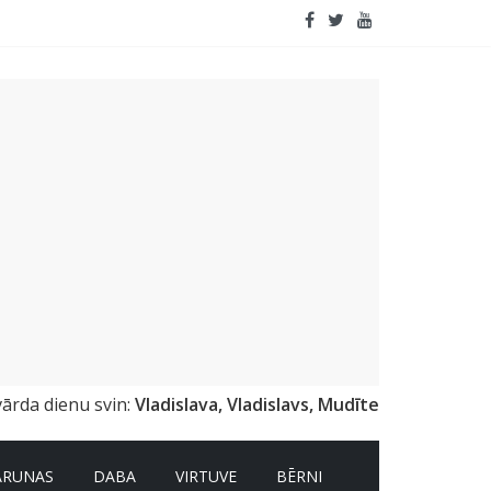
emai
vārda dienu svin:
Vladislava, Vladislavs, Mudīte
ARUNAS
DABA
VIRTUVE
BĒRNI