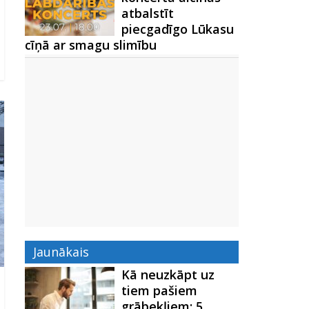
atbalstīt
piecgadīgo Lūkasu
cīņā ar smagu slimību
Jaunākais
Kā neuzkāpt uz
tiem pašiem
grābekļiem: 5