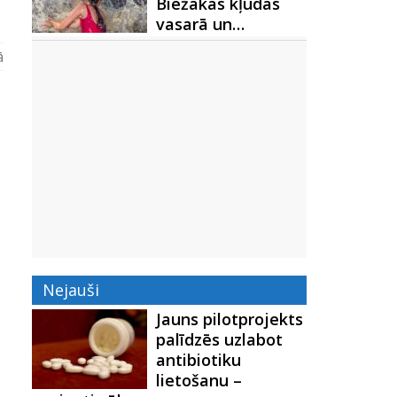
Biežākās kļūdas
vasarā un…
ā
Nejauši
Jauns pilotprojekts
palīdzēs uzlabot
antibiotiku
lietošanu –