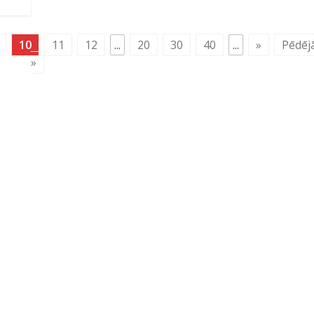
10
11
12
...
20
30
40
...
»
Pēdēj
»