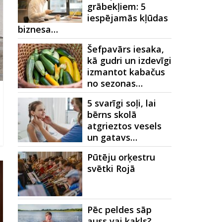
grābekļiem: 5
iespējamās kļūdas
biznesa…
Šefpavārs iesaka,
kā gudri un izdevīgi
izmantot kabačus
no sezonas…
5 svarīgi soļi, lai
bērns skolā
atgrieztos vesels
un gatavs…
Pūtēju orķestru
svētki Rojā
Pēc peldes sāp
auss vai kakls?