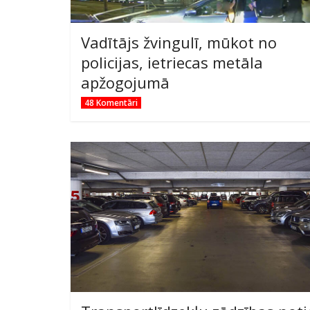
Vadītājs žvingulī, mūkot no
policijas, ietriecas metāla
apžogojumā
48 Komentāri