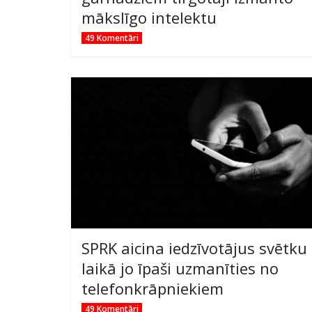
mākslīgo intelektu
49 Komentāri
SPRK aicina iedzīvotājus svētku
laikā jo īpaši uzmanīties no
telefonkrāpniekiem
49 Komentāri