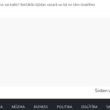
ss vai kakls? Biežākās kļūdas vasarā un kā no tām izvairīties
iem pašiem grābekļiem: 5 iespējamās kļūdas biznesa izaugsmē
 kā gudri un izdevīgi izmantot kabačus no sezonas sākuma līdz pat zi
i bērns skolā atgrieztos vesels un gatavs mācībām
vētki Rojā
Šodien 
BA
MŪZIKA
BIZNESS
POLITIKA
IZGLĪTĪBA
S