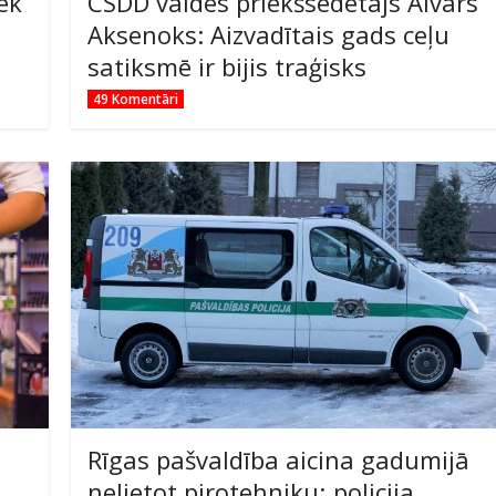
ek
CSDD valdes priekšsēdētājs Aivars
Aksenoks: Aizvadītais gads ceļu
satiksmē ir bijis traģisks
49 Komentāri
Rīgas pašvaldība aicina gadumijā
nelietot pirotehniku; policija