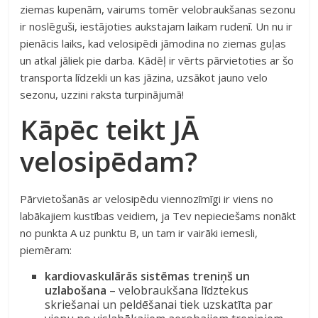
ziemas kupenām, vairums tomēr velobraukšanas sezonu
ir noslēguši, iestājoties aukstajam laikam rudenī. Un nu ir
pienācis laiks, kad velosipēdi jāmodina no ziemas guļas
un atkal jāliek pie darba. Kādēļ ir vērts pārvietoties ar šo
transporta līdzekli un kas jāzina, uzsākot jauno velo
sezonu, uzzini raksta turpinājumā!
Kāpēc teikt JĀ
velosipēdam?
Pārvietošanās ar velosipēdu viennozīmīgi ir viens no
labākajiem kustības veidiem, ja Tev nepieciešams nonākt
no punkta A uz punktu B, un tam ir vairāki iemesli,
piemēram:
kardiovaskulārās sistēmas treniņš un
uzlabošana
– velobraukšana līdztekus
skriešanai un peldēšanai tiek uzskatīta par