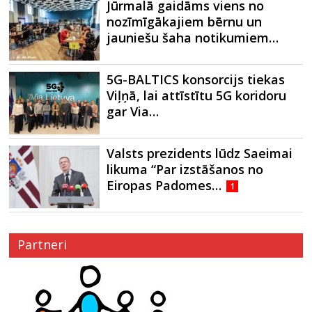
Jūrmalā gaidāms viens no
nozīmīgākajiem bērnu un
jauniešu šaha notikumiem…
5G-BALTICS konsorcijs tiekas
Viļņā, lai attīstītu 5G koridoru
gar Via…
Valsts prezidents lūdz Saeimai
likuma “Par izstāšanos no
Eiropas Padomes…
1
Partneri