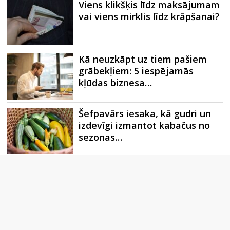
Viens klikšķis līdz maksājumam
vai viens mirklis līdz krāpšanai?
Kā neuzkāpt uz tiem pašiem
grābekļiem: 5 iespējamās
kļūdas biznesa…
Šefpavārs iesaka, kā gudri un
izdevīgi izmantot kabačus no
sezonas…