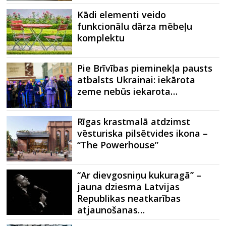
Kādi elementi veido
funkcionālu dārza mēbeļu
komplektu
Pie Brīvības pieminekļa pausts
atbalsts Ukrainai: iekārota
zeme nebūs iekarota…
Rīgas krastmalā atdzimst
vēsturiska pilsētvides ikona –
“The Powerhouse”
“Ar dievgosniņu kukuragā” –
jauna dziesma Latvijas
Republikas neatkarības
atjaunošanas…