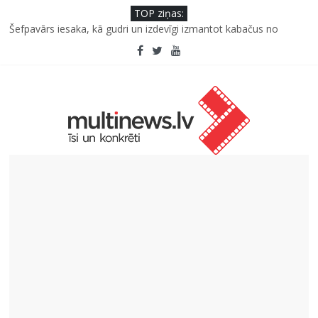
TOP ziņas:
Šefpavārs iesaka, kā gudri un izdevīgi izmantot kabačus no
sezonas sākuma līdz pat ziemai
Jauno izpildītāju konkursam “Frekvence 2026”
Saeimas priekšsēdētāja Ikšķilē: politiski represēto cilvēku
nesalaužamā ticība Latvijai ir mūsu valsts spēka pamats
Viens klikšķis līdz maksājumam vai viens mirklis līdz krāpšanai?
Kā neuzkāpt uz tiem pašiem grābekļiem: 5 iespējamās kļūdas
biznesa izaugsmē