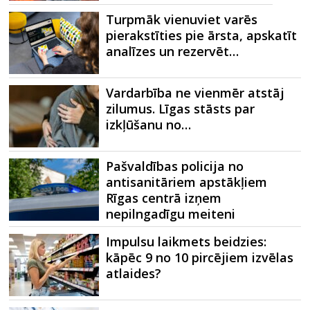
Turpmāk vienuviet varēs
pierakstīties pie ārsta, apskatīt
analīzes un rezervēt…
Vardarbība ne vienmēr atstāj
zilumus. Līgas stāsts par
izkļūšanu no…
Pašvaldības policija no
antisanitāriem apstākļiem
Rīgas centrā izņem
nepilngadīgu meiteni
Impulsu laikmets beidzies:
kāpēc 9 no 10 pircējiem izvēlas
atlaides?