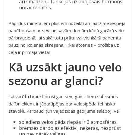
arī smadzeņu funkcijas uzlabojošais hormons
noradrenalīns.
Papildus minētajiem plusiem noteikti arī jāatzīmē iespēja
pabūt pašam ar sevi un savām domām kādā garākā velo
pārbraucienā, lai sakārtotu prātu vai vienkārši paņemtu
pauzi no ikdienas skrējiena. Tikai atceries – drošība uz
ceļa ir pirmajā vietā!
Kā uzsākt jauno velo
sezonu ar glanci?
Lai varētu braukt droši gan sev, gan citiem satiksmes
dalībniekiem, ir jāparūpējas par velosipēda tehnisko
stāvokli. Pārbaudi (un vajadzības gadījumā salabo), vai:
spiediens velosipēda riepās ir 3 atmosfēras;
bremzes darbojas efektīvi, neķeras, nesprūst
un nav pārāk vaļīgas;