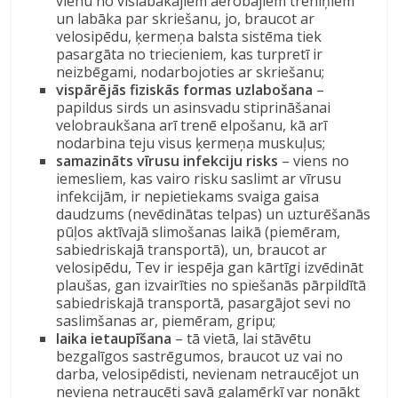
vienu no vislabākajiem aerobajiem treniņiem
un labāka par skriešanu, jo, braucot ar
velosipēdu, ķermeņa balsta sistēma tiek
pasargāta no triecieniem, kas turpretī ir
neizbēgami, nodarbojoties ar skriešanu;
vispārējās fiziskās formas uzlabošana
–
papildus sirds un asinsvadu stiprināšanai
velobraukšana arī trenē elpošanu, kā arī
nodarbina teju visus ķermeņa muskuļus;
samazināts vīrusu infekciju risks
– viens no
iemesliem, kas vairo risku saslimt ar vīrusu
infekcijām, ir nepietiekams svaiga gaisa
daudzums (nevēdinātas telpas) un uzturēšanās
pūļos aktīvajā slimošanas laikā (piemēram,
sabiedriskajā transportā), un, braucot ar
velosipēdu, Tev ir iespēja gan kārtīgi izvēdināt
plaušas, gan izvairīties no spiešanās pārpildītā
sabiedriskajā transportā, pasargājot sevi no
saslimšanas ar, piemēram, gripu;
laika ietaupīšana
– tā vietā, lai stāvētu
bezgalīgos sastrēgumos, braucot uz vai no
darba, velosipēdisti, nevienam netraucējot un
neviena netraucēti savā galamērķī var nonākt