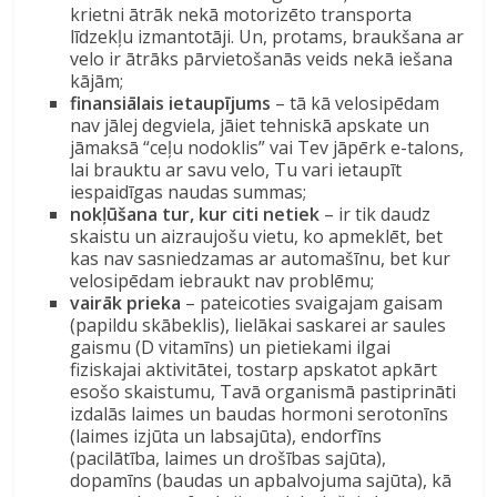
krietni ātrāk nekā motorizēto transporta
līdzekļu izmantotāji. Un, protams, braukšana ar
velo ir ātrāks pārvietošanās veids nekā iešana
kājām;
finansiālais ietaupījums
– tā kā velosipēdam
nav jālej degviela, jāiet tehniskā apskate un
jāmaksā “ceļu nodoklis” vai Tev jāpērk e-talons,
lai brauktu ar savu velo, Tu vari ietaupīt
iespaidīgas naudas summas;
nokļūšana tur, kur citi netiek
– ir tik daudz
skaistu un aizraujošu vietu, ko apmeklēt, bet
kas nav sasniedzamas ar automašīnu, bet kur
velosipēdam iebraukt nav problēmu;
vairāk prieka
– pateicoties svaigajam gaisam
(papildu skābeklis), lielākai saskarei ar saules
gaismu (D vitamīns) un pietiekami ilgai
fiziskajai aktivitātei, tostarp apskatot apkārt
esošo skaistumu, Tavā organismā pastiprināti
izdalās laimes un baudas hormoni serotonīns
(laimes izjūta un labsajūta), endorfīns
(pacilātība, laimes un drošības sajūta),
dopamīns (baudas un apbalvojuma sajūta), kā