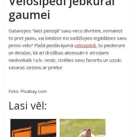
Velosipēdi jebkurai
gaumei
Gatavojies “laist pensijā” savu veco divriteni, nomainot
to pret jaunu, vai beidzot esi sadūšojies iegādāties savu
pirmo velo? Plašā piedāvājumā
velosipēdi
, to piederumi
un detaļas, kā arī drošības aksesuāri ir atrodami
viedveikalā 1a.lv. Ienāc, izvēlies savu favorītu un uzsāc
vasaras sezonu ar prieku!
Foto: Pixabay.com
Lasi vēl: