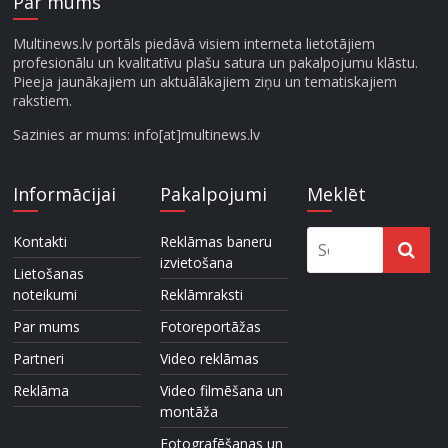
Par mums
Multinews.lv portāls piedāvā visiem interneta lietotājiem
profesionālu un kvalitatīvu plašu satura un pakalpojumu klāstu.
Pieeja jaunākajiem un aktuālākajiem ziņu un tematiskajiem
rakstiem.
Sazinies ar mums: info[at]multinews.lv
Informācijai
Pakalpojumi
Meklēt
Kontakti
Reklāmas baneru
izvietošana
Lietošanas
noteikumi
Reklāmraksti
Par mums
Fotoreportāžas
Partneri
Video reklāmas
Reklāma
Video filmēšana un
montāža
Fotografēšanas un