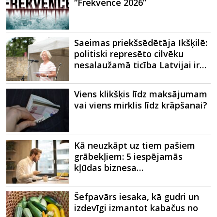
“Frekvence 2026”
Saeimas priekšsēdētāja Ikšķilē:
politiski represēto cilvēku
nesalaužamā ticība Latvijai ir…
Viens klikšķis līdz maksājumam
vai viens mirklis līdz krāpšanai?
Kā neuzkāpt uz tiem pašiem
grābekļiem: 5 iespējamās
kļūdas biznesa…
Šefpavārs iesaka, kā gudri un
izdevīgi izmantot kabačus no