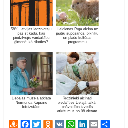
58% Latvijas iedzīvotāju
Lieldienās Rīgā aicina uz
pazīst kādu, kas
jautru šūpošanos, pikniku
piedzīvojis vardarbību
un plašu kultūras
ģimenē: kā rīkoties?
programmu
Liepājas muzejā atklāta
Rīdzinieki aicināti
Normunda Kaprano
piedalīties Lielajā talkā;
fotoizstāde
pašvaldība izvedīs
atkritumus no 98 vietām
D
F
T
O
V
W
Li
E
S