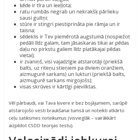
ķēde ir tīra un ieeļļota;
ratu rumbās negrab un nekrakšķ pārlieku
sausi gultņi;
stūre ir stingri piestiprināta pie rāmja un ir
taisna;
sēdeklis ir Tev piemērotā augstumā (nospiežot
pedāli līdz galam, tam jāsaskaras tikai ar pēdas
daļu no pirkstu galiem līdz platākajai pēdas
vietai);
ir zvaniņš, visi vajadzīgie atstarotāji (priekšā
balts, uz riteņu stieņiem pa diviem oranžiem,
aizmugurē sarkans) un lukturi (priekšā balts,
aizmugurē sarkans mirgojošs);
visas skrūves ir kārtīgi pievilktas.
Vēl pārbaudi, vai Tava ķivere ir bez bojājumiem, sarūpē
atstarojošo vesti braukšanai tumsā un noteikti atkārto
ceļu satiksmes noteikumus (visvieglāk – vairākkārt
aizpildot CSDD teorijas testu).