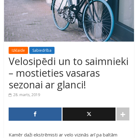
Izklaide
Sabiedrība
Velosipēdi un to saimnieki
– mostieties vasaras
sezonai ar glanci!
28. marts, 2019
Kamēr daži ekstrēmisti ar velo vizinās arī pa baltām