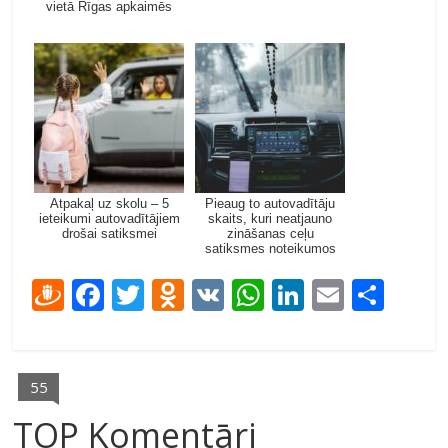
vietā Rīgas apkaimēs
Atpakaļ uz skolu – 5
Pieaug to autovadītāju
ieteikumi autovadītājiem
skaits, kuri neatjauno
drošai satiksmei
zināšanas ceļu
satiksmes noteikumos
D
F
T
O
V
W
Li
E
S
ra
ac
w
d
K
h
n
m
h
u
e
itt
n
at
k
ai
ar
gi
b
er
o
s
e
l
e
55
e
o
kl
A
dI
TOP Komentāri