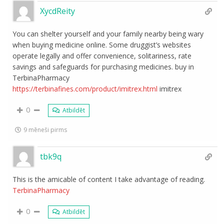
XycdReity
You can shelter yourself and your family nearby being wary
when buying medicine online. Some druggist’s websites
operate legally and offer convenience, solitariness, rate
savings and safeguards for purchasing medicines. buy in
TerbinaPharmacy
https://terbinafines.com/product/imitrex.html
imitrex
0
Atbildēt
9 mēneši pirms
tbk9q
This is the amicable of content I take advantage of reading.
TerbinaPharmacy
0
Atbildēt