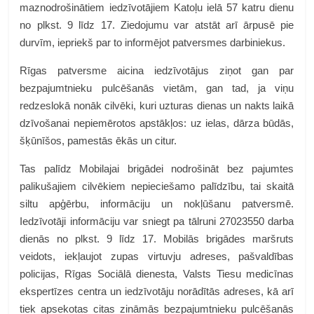
maznodrošinātiem iedzīvotājiem Katoļu ielā 57 katru dienu
no plkst. 9 līdz 17. Ziedojumu var atstāt arī ārpusē pie
durvīm, iepriekš par to informējot patversmes darbiniekus.
Rīgas patversme aicina iedzīvotājus ziņot gan par
bezpajumtnieku pulcēšanās vietām, gan tad, ja viņu
redzeslokā nonāk cilvēki, kuri uzturas dienas un nakts laikā
dzīvošanai nepiemērotos apstākļos: uz ielas, dārza būdās,
šķūnīšos, pamestās ēkās un citur.
Tas palīdz Mobilajai brigādei nodrošināt bez pajumtes
palikušajiem cilvēkiem nepieciešamo palīdzību, tai skaitā
siltu apģērbu, informāciju un nokļūšanu patversmē.
Iedzīvotāji informāciju var sniegt pa tālruni 27023550 darba
dienās no plkst. 9 līdz 17.
Mobilās brigādes maršruts
veidots, iekļaujot zupas virtuvju adreses, pašvaldības
policijas, Rīgas Sociālā dienesta, Valsts Tiesu medicīnas
ekspertīzes centra un iedzīvotāju norādītās adreses, kā arī
tiek apsekotas citas zināmās bezpajumtnieku pulcēšanās