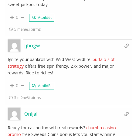
sweet jackpot today!
0
Atbildēt
5 mēneši pirms
Jjbogw
Ignite your bankroll with Wild West wildfire.
buffalo slot
strategy
offers free spin frenzy, 27x power, and major
rewards. Ride to riches!
0
Atbildēt
5 mēneši pirms
Onljal
Ready for casino fun with real rewards?
chumba casino
promo
free Sweeps Coins bonus lets you start winning