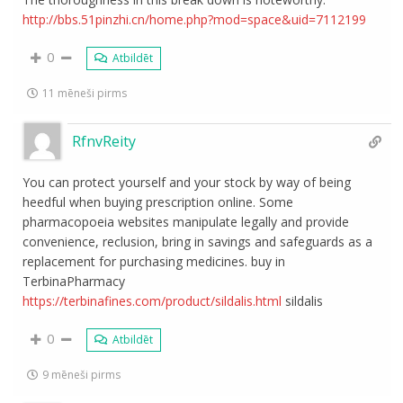
http://bbs.51pinzhi.cn/home.php?mod=space&uid=7112199
0
Atbildēt
11 mēneši pirms
RfnvReity
You can protect yourself and your stock by way of being
heedful when buying prescription online. Some
pharmacopoeia websites manipulate legally and provide
convenience, reclusion, bring in savings and safeguards as a
replacement for purchasing medicines. buy in
TerbinaPharmacy
https://terbinafines.com/product/sildalis.html
sildalis
0
Atbildēt
9 mēneši pirms