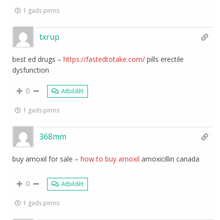
1 gads pirms
txrup
best ed drugs –
https://fastedtotake.com/
pills erectile
dysfunction
0
Atbildēt
1 gads pirms
368mm
buy amoxil for sale –
how to buy amoxil
amoxicillin canada
0
Atbildēt
1 gads pirms