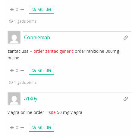
0
Atbildēt
1 gads pirms
Conniemab
zantac usa –
order zantac generic
order ranitidine 300mg
online
0
Atbildēt
1 gads pirms
a140y
viagra online order –
site
50 mg viagra
0
Atbildēt