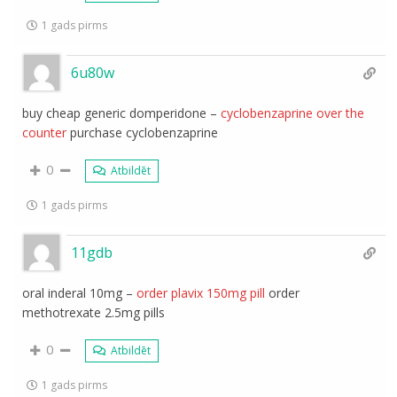
1 gads pirms
6u80w
buy cheap generic domperidone –
cyclobenzaprine over the
counter
purchase cyclobenzaprine
0
Atbildēt
1 gads pirms
11gdb
oral inderal 10mg –
order plavix 150mg pill
order
methotrexate 2.5mg pills
0
Atbildēt
1 gads pirms