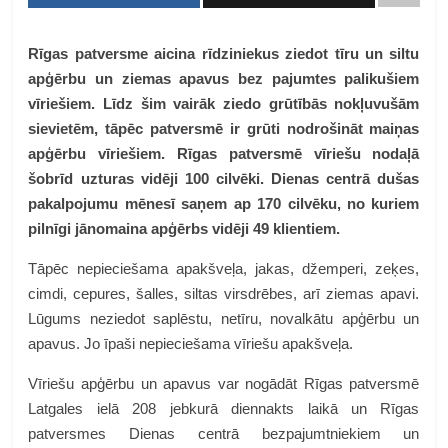
Rīgas patversme aicina rīdziniekus ziedot tīru un siltu
apģērbu un ziemas apavus bez pajumtes palikušiem
vīriešiem. Līdz šim vairāk ziedo grūtībās nokļuvušām
sievietēm, tāpēc patversmē ir grūti nodrošināt maiņas
apģērbu vīriešiem. Rīgas patversmē vīriešu nodaļā
šobrīd uzturas vidēji 100 cilvēki. Dienas centrā dušas
pakalpojumu mēnesī saņem ap 170 cilvēku, no kuriem
pilnīgi jānomaina apģērbs vidēji 49 klientiem.
Tāpēc nepieciešama apakšveļa, jakas, džemperi, zeķes,
cimdi, cepures, šalles, siltas virsdrēbes, arī ziemas apavi.
Lūgums neziedot saplēstu, netīru, novalkātu apģērbu un
apavus. Jo īpaši nepieciešama vīriešu apakšveļa.
Vīriešu apģērbu un apavus var nogādāt Rīgas patversmē
Latgales ielā 208 jebkurā diennakts laikā un Rīgas
patversmes Dienas centrā bezpajumtniekiem un