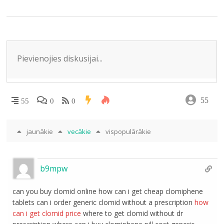
m
o
as
p
n
k
s
p
ni
ki
55
55
0
0
jaunākie
vecākie
vispopulārākie
b9mpw
can you buy clomid online how can i get cheap clomiphene
tablets can i order generic clomid without a prescription
how
can i get clomid price
where to get clomid without dr