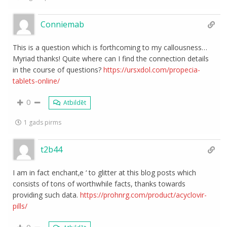
Conniemab
This is a question which is forthcoming to my callousness…
Myriad thanks! Quite where can I find the connection details
in the course of questions?
https://ursxdol.com/propecia-
tablets-online/
0
Atbildēt
1 gads pirms
t2b44
I am in fact enchant‚e ‘ to glitter at this blog posts which
consists of tons of worthwhile facts, thanks towards
providing such data.
https://prohnrg.com/product/acyclovir-
pills/