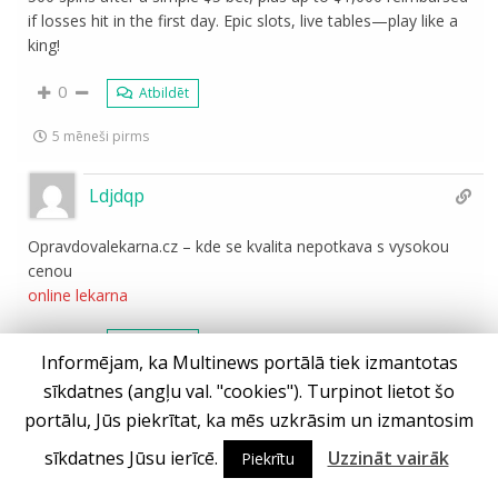
if losses hit in the first day. Epic slots, live tables—play like a
king!
0
Atbildēt
5 mēneši pirms
Ldjdqp
Opravdovalekarna.cz – kde se kvalita nepotkava s vysokou
cenou
online lekarna
0
Atbildēt
Informējam, ka Multinews portālā tiek izmantotas
5 mēneši pirms
sīkdatnes (angļu val. "cookies"). Turpinot lietot šo
portālu, Jūs piekrītat, ka mēs uzkrāsim un izmantosim
sīkdatnes Jūsu ierīcē.
Uzzināt vairāk
Piekrītu
Ielādēt vēl