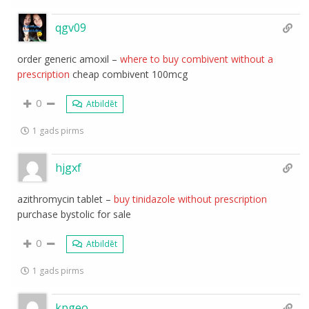
qgv09
order generic amoxil –
where to buy combivent without a
prescription
cheap combivent 100mcg
0
Atbildēt
1 gads pirms
hjgxf
azithromycin tablet –
buy tinidazole without prescription
purchase bystolic for sale
0
Atbildēt
1 gads pirms
kpgeo