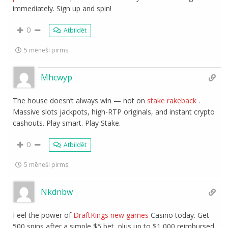
immediately. Sign up and spin!
0
Atbildēt
5 mēneši pirms
Mhcwyp
The house doesn’t always win — not on
stake rakeback
.
Massive slots jackpots, high-RTP originals, and instant crypto
cashouts. Play smart. Play Stake.
0
Atbildēt
5 mēneši pirms
Nkdnbw
Feel the power of
DraftKings new games
Casino today. Get
500 spins after a simple $5 bet, plus up to $1,000 reimbursed