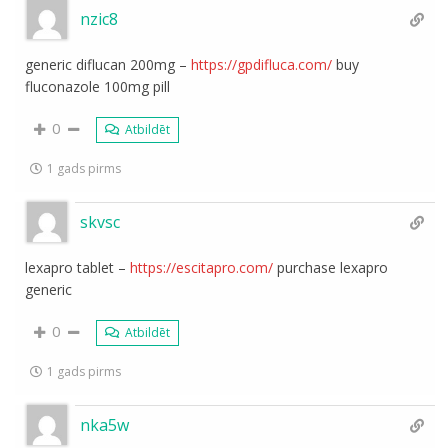
nzic8
generic diflucan 200mg –
https://gpdifluca.com/
buy
fluconazole 100mg pill
0
Atbildēt
1 gads pirms
skvsc
lexapro tablet –
https://escitapro.com/
purchase lexapro
generic
0
Atbildēt
1 gads pirms
nka5w