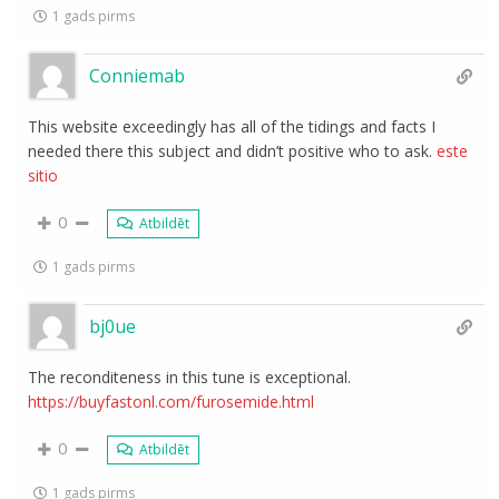
1 gads pirms
Conniemab
This website exceedingly has all of the tidings and facts I
needed there this subject and didn’t positive who to ask.
este
sitio
0
Atbildēt
1 gads pirms
bj0ue
The reconditeness in this tune is exceptional.
https://buyfastonl.com/furosemide.html
0
Atbildēt
1 gads pirms