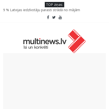
TOP ziņas:
SPF rokasgrāmata ikdienai un atvaļinājumu laikam – konsultē
farmaceite
9 % Latvijas iedzīvotāju parasti strādā no mājām
Septiņas profesijas, kas izturēs mākslīgā intelekta laikmetu
Kāpēc padomju militāro mantojumu ir svarīgi izprast arī šodien
un kā to palīdz paveikt papildinātā realitāte
Kad bērns atsakās no dārzeņiem: padomi un receptes, kas var
palīdzēt