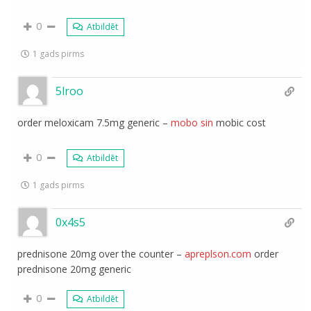
0
Atbildēt
1 gads pirms
5lroo
order meloxicam 7.5mg generic –
mobo sin
mobic cost
0
Atbildēt
1 gads pirms
0x4s5
prednisone 20mg over the counter –
apreplson.com
order
prednisone 20mg generic
0
Atbildēt