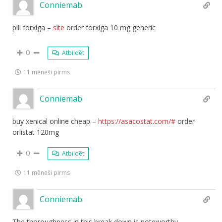
Conniemab
pill forxiga –
site
order forxiga 10 mg generic
0
Atbildēt
11 mēneši pirms
Conniemab
buy xenical online cheap –
https://asacostat.com/#
order
orlistat 120mg
0
Atbildēt
11 mēneši pirms
Conniemab
The thoroughness in this break down is noteworthy.