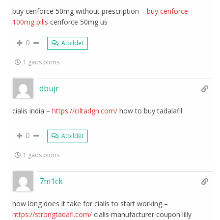
buy cenforce 50mg without prescription –
buy cenforce
100mg pills
cenforce 50mg us
0
Atbildēt
1 gads pirms
dbujr
cialis india –
https://ciltadgn.com/
how to buy tadalafil
0
Atbildēt
1 gads pirms
7m1ck
how long does it take for cialis to start working –
https://strongtadafl.com/
cialis manufacturer coupon lilly