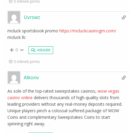
5 mēneši pirms
Uvrswz
mcluck sportsbook promo
https://mcluckcasinogm.com/
mcluck llc
0
Atbildēt
5 mēneši pirms
Alkonv
As sole of the top-rated sweepstakes casinos,
wow vegas
casino online
delivers thousands of high-quality slots from
leading providers without any real-money deposits required.
Unique players pinch a colossal suffered package of WOW
Coins and complimentary Sweepstakes Coins to start
spinning right away.