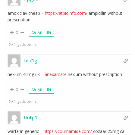
amoxiclav cheap –
https://atbioinfo.com/
ampicillin without
prescription
0
Atbildēt
1 gads pirms
bf71g
nexium 40mg uk –
anexamate
nexium without prescription
0
Atbildēt
1 gads pirms
0ntp1
warfarin generic –
https://coumamide.com/
cozaar 25mg ca