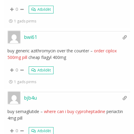
0
Atbildēt
1 gads pirms
bwi61
buy generic azithromycin over the counter –
order ciplox
500mg pill
cheap flagyl 400mg
0
Atbildēt
1 gads pirms
bjb4u
buy semaglutide –
where can i buy cyproheptadine
periactin
4mg pill
0
Atbildēt