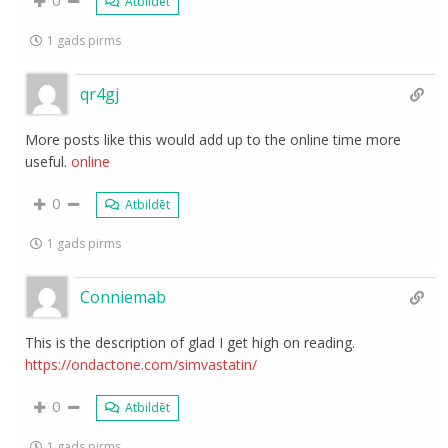
0
Atbildēt
1 gads pirms
qr4gj
More posts like this would add up to the online time more
useful.
online
0
Atbildēt
1 gads pirms
Conniemab
This is the description of glad I get high on reading.
https://ondactone.com/simvastatin/
0
Atbildēt
1 gads pirms