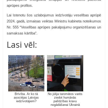
aprūpes profilos.
Lai īstenotu šos uzlabojumus iedzīvotāju veselības aprūpē
2024. gadā,
izmaiņas veiktas Ministru kabineta noteikumos
Nr. 555 “Veselības aprūpes pakalpojumu organizēšanas un
samaksas kārtība”.
Lasi vēl:
Brīvība. Ar ko tā
No jūlija taromātos varēs
asociējas Latvijas
ziedot humānās
iedzīvotājiem?
palīdzības kravu
nogādāšanai Ukrainā