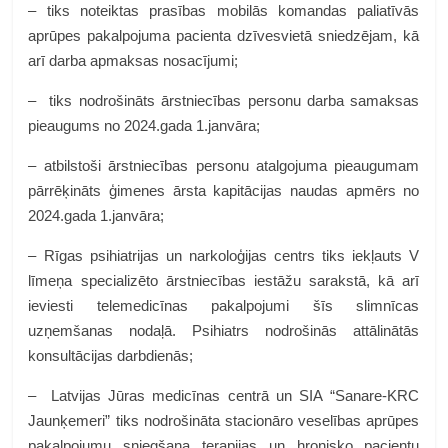
– tiks noteiktas prasības mobilās komandas paliatīvās
aprūpes pakalpojuma pacienta dzīvesvietā sniedzējam, kā
arī darba apmaksas nosacījumi;
– tiks nodrošināts ārstniecības personu darba samaksas
pieaugums no 2024.gada 1.janvāra;
– atbilstoši ārstniecības personu atalgojuma pieaugumam
pārrēķināts ģimenes ārsta kapitācijas naudas apmērs no
2024.gada 1.janvāra;
– Rīgas psihiatrijas un narkoloģijas centrs tiks iekļauts V
līmeņa specializēto ārstniecības iestāžu sarakstā, kā arī
ieviesti telemedicīnas pakalpojumi šīs slimnīcas
uzņemšanas nodaļā. Psihiatrs nodrošinās attālinātās
konsultācijas darbdienās;
– Latvijas Jūras medicīnas centrā un SIA “Sanare-KRC
Jaunķemeri” tiks nodrošināta stacionāro veselības aprūpes
pakalpojumu sniegšana terapijas un hronisko pacientu