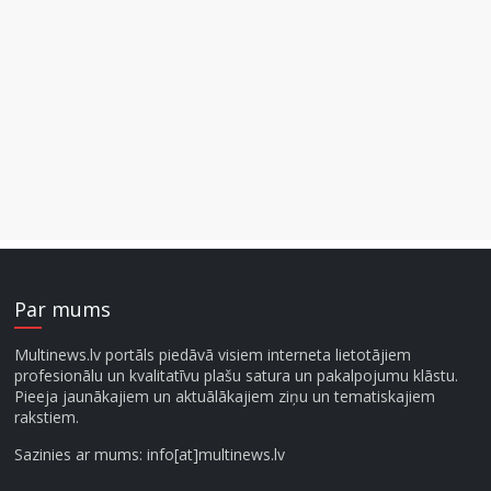
Par mums
Multinews.lv portāls piedāvā visiem interneta lietotājiem
profesionālu un kvalitatīvu plašu satura un pakalpojumu klāstu.
Pieeja jaunākajiem un aktuālākajiem ziņu un tematiskajiem
rakstiem.
Sazinies ar mums: info[at]multinews.lv