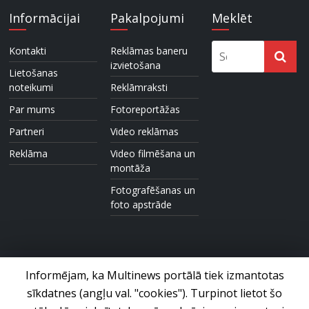
Informācijai
Pakalpojumi
Meklēt
Kontakti
Reklāmas baneru
izvietošana
Lietošanas
noteikumi
Reklāmraksti
Par mums
Fotoreportāžas
Partneri
Video reklāmas
Reklāma
Video filmēšana un
montāža
Fotografēšanas un
foto apstrāde
Informējam, ka Multinews portālā tiek izmantotas
sīkdatnes (angļu val. "cookies"). Turpinot lietot šo
Foto un video ziņu portāls © 2017 Multinews.lv. Visas tiesības
paturētas.