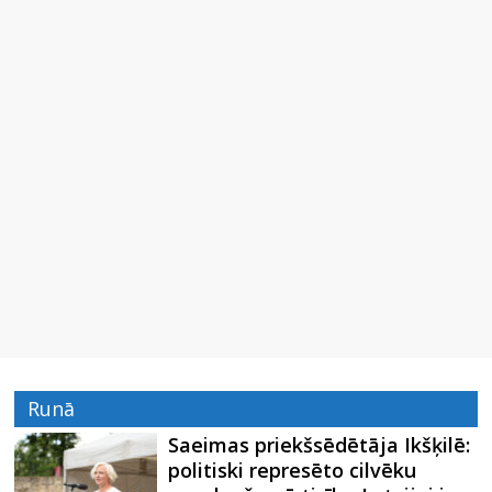
Runā
Saeimas priekšsēdētāja Ikšķilē:
politiski represēto cilvēku