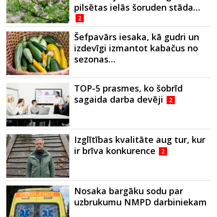
pilsētas ielās šoruden stāda…
2
Šefpavārs iesaka, kā gudri un
izdevīgi izmantot kabačus no
sezonas…
TOP-5 prasmes, ko šobrīd
sagaida darba devēji
2
Izglītības kvalitāte aug tur, kur
ir brīva konkurence
2
Nosaka bargāku sodu par
uzbrukumu NMPD darbiniekam