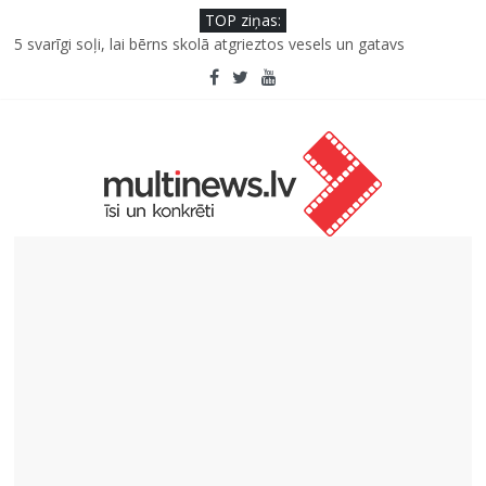
TOP ziņas:
5 svarīgi soļi, lai bērns skolā atgrieztos vesels un gatavs
mācībām
Saeimas priekšsēdētāja Ikšķilē: politiski represēto cilvēku
nesalaužamā ticība Latvijai ir mūsu valsts spēka pamats
Viens klikšķis līdz maksājumam vai viens mirklis līdz krāpšanai?
Kā neuzkāpt uz tiem pašiem grābekļiem: 5 iespējamās kļūdas
biznesa izaugsmē
Šefpavārs iesaka, kā gudri un izdevīgi izmantot kabačus no
sezonas sākuma līdz pat ziemai