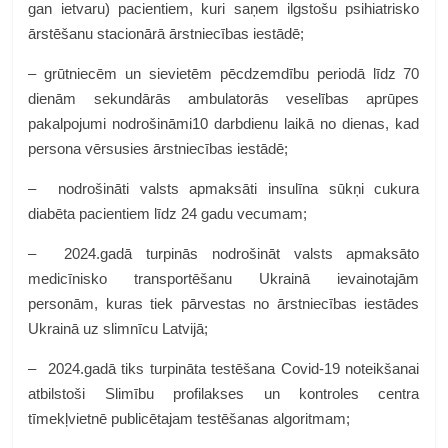
gan ietvaru) pacientiem, kuri saņem ilgstošu psihiatrisko
ārstēšanu stacionārā ārstniecības iestādē;
– grūtniecēm un sievietēm pēcdzemdību periodā līdz 70
dienām sekundārās ambulatorās veselības aprūpes
pakalpojumi nodrošināmi10 darbdienu laikā no dienas, kad
persona vērsusies ārstniecības iestādē;
– nodrošināti valsts apmaksāti insulīna sūkņi cukura
diabēta pacientiem līdz 24 gadu vecumam;
– 2024.gadā turpinās nodrošināt valsts apmaksāto
medicīnisko transportēšanu Ukrainā ievainotajām
personām, kuras tiek pārvestas no ārstniecības iestādes
Ukrainā uz slimnīcu Latvijā;
– 2024.gadā tiks turpināta testēšana Covid-19 noteikšanai
atbilstoši Slimību profilakses un kontroles centra
tīmekļvietnē publicētajam testēšanas algoritmam;