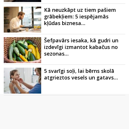
Kā neuzkāpt uz tiem pašiem
grābekļiem: 5 iespējamās
kļūdas biznesa…
Šefpavārs iesaka, kā gudri un
izdevīgi izmantot kabačus no
sezonas…
5 svarīgi soļi, lai bērns skolā
atgrieztos vesels un gatavs…