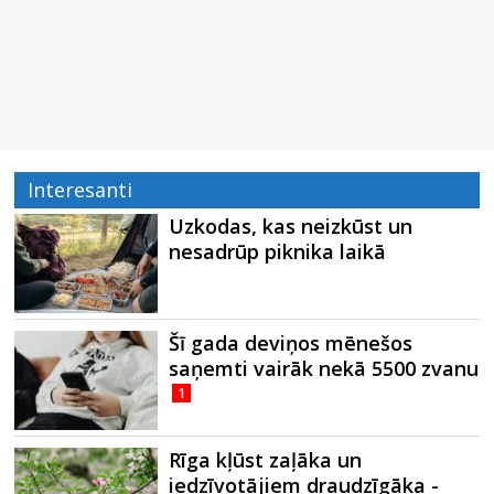
Interesanti
Uzkodas, kas neizkūst un
nesadrūp piknika laikā
Šī gada deviņos mēnešos
saņemti vairāk nekā 5500 zvanu
1
Rīga kļūst zaļāka un
iedzīvotājiem draudzīgāka -