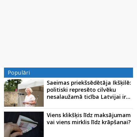
Populāri
Saeimas priekšsēdētāja Ikšķilē:
politiski represēto cilvēku
nesalaužamā ticība Latvijai ir…
Viens klikšķis līdz maksājumam
vai viens mirklis līdz krāpšanai?