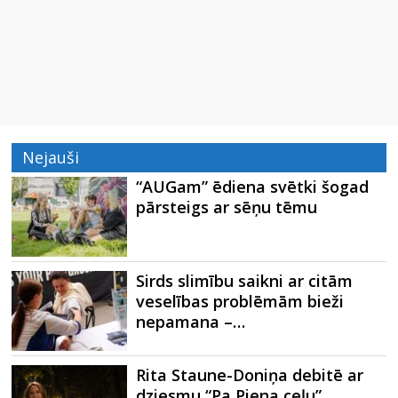
Nejauši
“AUGam” ēdiena svētki šogad
pārsteigs ar sēņu tēmu
Sirds slimību saikni ar citām
veselības problēmām bieži
nepamana –…
Rita Staune-Doniņa debitē ar
dziesmu “Pa Piena ceļu”