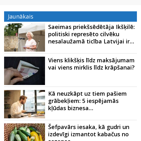
Jaunākais
Saeimas priekšsēdētāja Ikšķilē:
politiski represēto cilvēku
nesalaužamā ticība Latvijai ir…
Viens klikšķis līdz maksājumam
vai viens mirklis līdz krāpšanai?
Kā neuzkāpt uz tiem pašiem
grābekļiem: 5 iespējamās
kļūdas biznesa…
Šefpavārs iesaka, kā gudri un
izdevīgi izmantot kabačus no