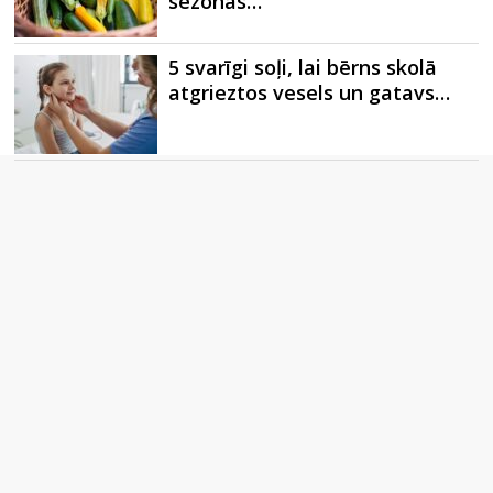
sezonas…
5 svarīgi soļi, lai bērns skolā
atgrieztos vesels un gatavs…