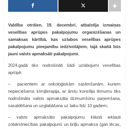
Valdība otrdien, 19. decembrī, atbalstīja izmaiņas
veselības aprūpes pakalpojumu organizēšanas un
samaksas kārtībā, kas uzlabos veselības aprūpes
pakalpojumu pieejamību iedzīvotājiem, tajā skaitā būs
jauni valsts apmaksāti pakalpojumi.
2024.gadā tiks nodrošināti šādi uzlabojumi veselības
aprūpē:
– pacientiem ar onkoloģiskām saslimšanām, kuriem
nepieciešama ķīmijterapija, ar ārstu konsīlija lēmumu tiks
nodrošināta valsts apmaksāta dzimumšūnu paņemšana,
sasaldēšana un uzglabāšana uz laiku līdz 10 gadiem;
– valsts apmaksāto pakalpojumu klāstā iekļauti
zobārstniecības pakalpojumi un briļļu apmaksa (gan lēcas,