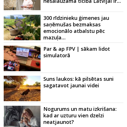
nesalaužamā ticība Latvijai ir…
300 rīdzinieku ģimenes jau
saņēmušas bezmaksas
emocionālo atbalstu pēc
mazuļa…
Par & ap FPV | sākam lidot
simulatorā
Suns laukos: kā pilsētas suni
sagatavot jaunai videi
Nogurums un matu izkrišana:
kad ar uzturu vien dzelzi
neatjaunot?