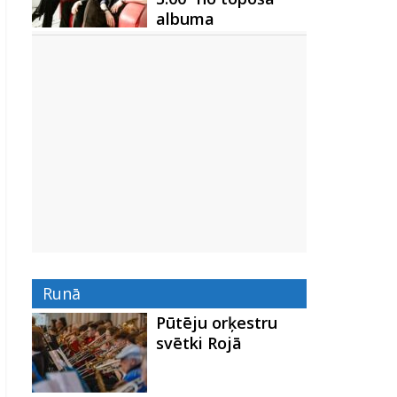
albuma
Runā
Pūtēju orķestru
svētki Rojā