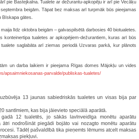
ārī pie Bastejkalna. Tualete ar dežurantu-apkopēju ir arī pie Vecāķu
īdz septembra beigām. Tāpat bez maksas arī turpmāk būs pieejamas
n Bīskapa gātes.
ija līdz oktobra beigām – galvaspilsētā darbosies 40 biotualetes.
 konteinertipa tualetes ar apkopējiem-dežurantiem, kuras arī būs
ualete saglabāta arī ziemas periodā Uzvaras parkā, kur plānots
ietām un darba laikiem ir pieejama Rīgas domes Mājokļu un vides
res/apsaimniekosanas-parvalde/publiskas-tualetes/
zbūvēja 13 jaunas sabiedriskās tualetes un visas bija par
20 santīmiem, kas bija jāievieto speciālā aparātā.
 gadā 12 tualetēs, jo sākās lavīnveidīga monētu aparātu
 ātri nodrošināt piegādi bojāto vai nozagto monētu aparātu
lprocesi. Tādēļ pašvaldībā tika pieņemts lēmums atcelt maksas
zmaksas piekļuvi.