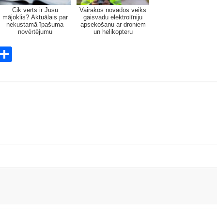
Cik vērts ir Jūsu
Vairākos novados veiks
mājoklis? Aktuālais par
gaisvadu elektrolīniju
nekustamā īpašuma
apsekošanu ar droniem
novērtējumu
un helikopteru
E
S
m
h
i
ar
e