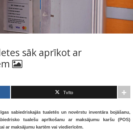
letes sāk aprīkot ar
iem
Tvīto
gas sabiedriskajās tualetēs un novērstu inventāra bojāšanu,
sabiedrisko tualešu aprīkošanu ar maksājumu karšu (POS)
tikai ar maksājumu kartēm vai viedierīcēm.