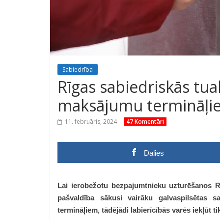
Sabiedrība
Rīgas sabiedriskās tua
maksājumu termināļ
11. februāris, 2024
47 Komentāri
Dalies
Lai ierobežotu bezpajumtnieku uzturēšanos Rī
pašvaldība sākusi vairāku galvaspilsētas 
termināļiem, tādējādi labierīcībās varēs iekļūt 