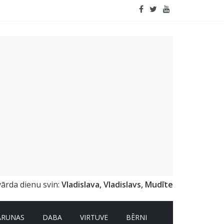
vārda dienu svin:
Vladislava, Vladislavs, Mudīte
ARUNAS
DABA
VIRTUVE
BĒRNI