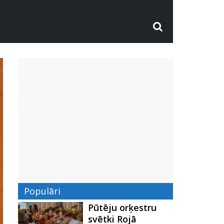
Populāri
Pūtēju orķestru
svētki Rojā