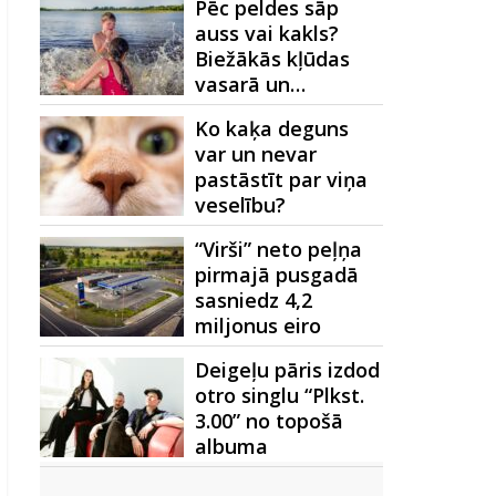
Pēc peldes sāp
auss vai kakls?
Biežākās kļūdas
vasarā un…
Ko kaķa deguns
var un nevar
pastāstīt par viņa
veselību?
“Virši” neto peļņa
pirmajā pusgadā
sasniedz 4,2
miljonus eiro
Deigeļu pāris izdod
otro singlu “Plkst.
3.00” no topošā
albuma