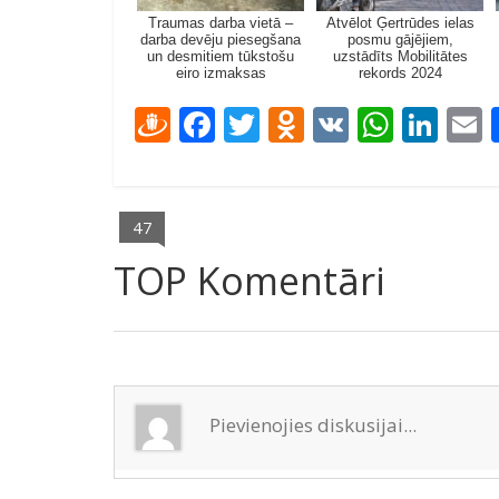
Traumas darba vietā –
Atvēlot Ģertrūdes ielas
darba devēju piesegšana
posmu gājējiem,
un desmitiem tūkstošu
uzstādīts Mobilitātes
eiro izmaksas
rekords 2024
D
F
T
O
V
W
Li
ra
ac
w
d
K
h
n
u
e
itt
n
at
k
a
gi
b
er
o
s
e
l
47
e
o
kl
A
dI
TOP Komentāri
m
o
as
p
n
k
s
p
ni
ki