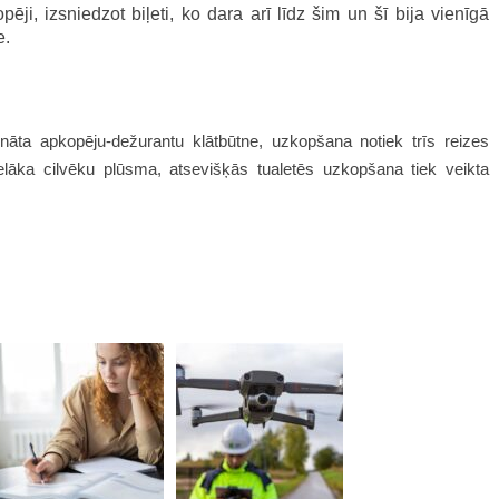
i, izsniedzot biļeti, ko dara arī līdz šim un šī bija vienīgā
e.
ināta apkopēju-dežurantu klātbūtne, uzkopšana notiek trīs reizes
lāka cilvēku plūsma, atsevišķās tualetēs uzkopšana tiek veikta