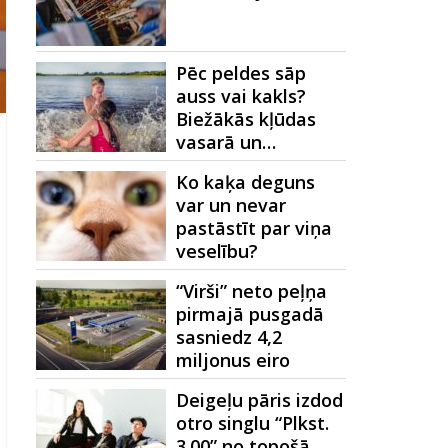
Pēc peldes sāp
auss vai kakls?
Biežākās kļūdas
vasarā un…
Ko kaķa deguns
var un nevar
pastāstīt par viņa
veselību?
“Virši” neto peļņa
pirmajā pusgadā
sasniedz 4,2
miljonus eiro
Deigeļu pāris izdod
otro singlu “Plkst.
3.00” no topošā