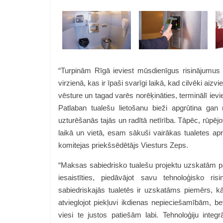
“Turpinām Rīgā ieviest mūsdienīgus risinājumus
virzienā, kas ir īpaši svarīgi laikā, kad cilvēki ai
vēsture un tagad varēs norēķināties, terminālī ievie
Patlaban tualešu lietošanu bieži apgrūtina gan
uzturēšanās tajās un radītā netīrība. Tāpēc, rūpējo
laikā un vietā, esam sākuši vairākas tualetes a
komitejas priekšsēdētājs Viesturs Zeps.
“Maksas sabiedrisko tualešu projektu uzskatām par 
iesaistīties, piedāvājot savu tehnoloģisko ri
sabiedriskajās tualetēs ir uzskatāms piemērs, kā 
atvieglojot piekļuvi ikdienas nepieciešamībām, bet
viesi te justos patiešām labi. Tehnoloģiju integ