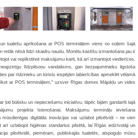
 un tualešu aprīkošana ar POS termināļiem viens no soļiem šajā
zvien retāk nēsā līdzi skaidru naudu. Monētu kastīšu izmantošana jau ir
tojot vai nopīkstinot maksājumu karti, kā arī izmantojot viedierīces.
 neapzinīgu līdzpilsoņu vandalisms, gan bezpajumtnieku ilgstoša
ties par rīdzinieku un tūristu iespējām labierīcības apmeklēt vēlamā
prīkot ar POS termināļiem,” uzsver Rīgas domes Mājokļu un vides
ļoti būtisku un nepieciešamu iniciatīvu, tāpēc bijām gandarīti tajā
sinājumu projekta īstenošanai. Maksājumu termināļu ieviešana
mūsdienīgas digitālās inovācijas var uzlabot pilsētvidi – ne vien
 arī uzlabojot higiēnas standartus pilsētā, lai Rīgas iedzīvotāji un
rācija pilsētvidē, piemēram, publiskajās tualetēs, atspoguļo mūsu