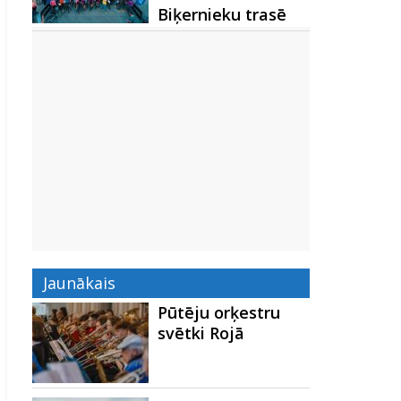
Biķernieku trasē
Jaunākais
Pūtēju orķestru
svētki Rojā