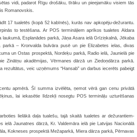
sētas vidi, padarot Rīgu drošāku, tīrāku un pieejamāku visiem tās
atis Romanovskis.
īt 17 tualetēs (kopā 52 kabīnēs), kurās nav apkopēju-dežurantu.
turpinās to testēšana. Ar POS termināļiem aprīkos tualetes Aldara
ātra laukumā, Esplanādes parkā, Jāņa Asara ielā Grīziņkalnā, Jēkaba
 parkā – Kronvalda bulvāra pusē un pie Elizabetes ielas, divas
kuma un Ostas prospektā, Nordeķu parkā, Radio ielā, Jaunielā pie
ie Zinātņu akadēmijas, Vērmanes dārzā un Ziedoņdārza parkā.
sa rezultātus, veic uzņēmums “Hansab” un darbus iecerēts pabeigt
centu apmērā. Šī summa izvēlēta, ņemot vērā gan cenu privātā
ēķinus, lai iekasētie līdzekļi nosegtu POS termināļu uzturēšanas
oties lielākā daļa tualešu, tajā skaitā tualetes ar dežurantiem-
 ielā Jaunatnes dārzā, Kr. Valdemāra ielā pie Latvijas Nacionālā
tāla, Kokneses prospektā Mežaparkā, Miera dārza parkā, Pērnavas