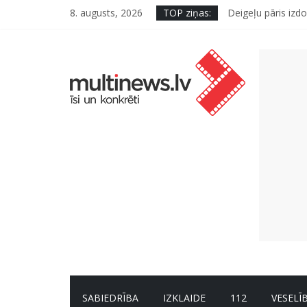
8. augusts, 2026
TOP ziņas:
Deigeļu pāris izdo
Pūtēju orķestru s
Pēc peldes sāp au
Ko kaķa deguns va
“Virši” neto peļņ
SABIEDRĪBA
IZKLAIDE
112
VESELĪ