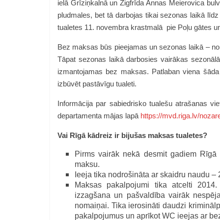
ielā Grīziņkalnā un Zigfrīda Annas Meierovica bulv
pludmales, bet tā darbojas tikai sezonas laikā l
tualetes 11. novembra krastmalā pie Poļu gātes u
Bez maksas būs pieejamas un sezonas laikā – no ma
Tāpat sezonas laikā darbosies vairākas sezonālās
izmantojamas bez maksas. Patlaban viena šāda t
izbūvēt pastāvīgu tualeti.
Informācija par sabiedrisko tualešu atrašanas v
departamenta mājas lapā
https://mvd.riga.lv/noza
Vai Rīgā kādreiz ir bijušas maksas tualetes?
Pirms vairāk nekā desmit gadiem Rīgā u
maksu.
Ieeja tika nodrošināta ar skaidru naudu – 
Maksas pakalpojumi tika atcelti 2014.
izzagšana un pašvaldība vairāk nespēja
nomaiņai. Tika ierosināti daudzi kriminā
pakalpojumus un aprīkot WC ieejas ar be