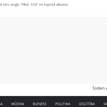
d otro singlu “Plkst. 3.00” no topošā albuma
vētki Rojā
ss vai kakls? Biežākās kļūdas vasarā un kā no tām izvairīties
r un nevar pastāstīt par viņa veselību?
a pirmajā pusgadā sasniedz 4,2 miljonus eiro
Šodien 
BA
MŪZIKA
BIZNESS
POLITIKA
IZGLĪTĪBA
S