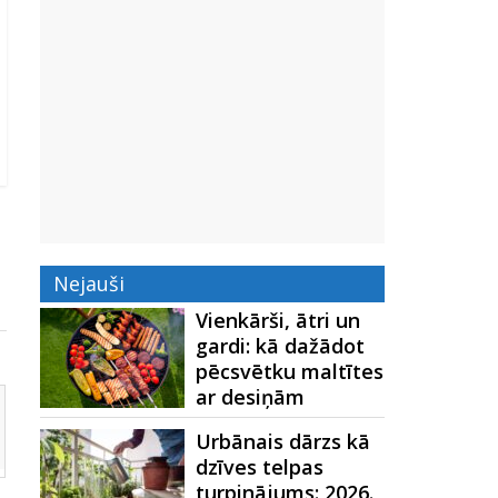
Nejauši
Vienkārši, ātri un
gardi: kā dažādot
pēcsvētku maltītes
ar desiņām
Urbānais dārzs kā
dzīves telpas
turpinājums: 2026.