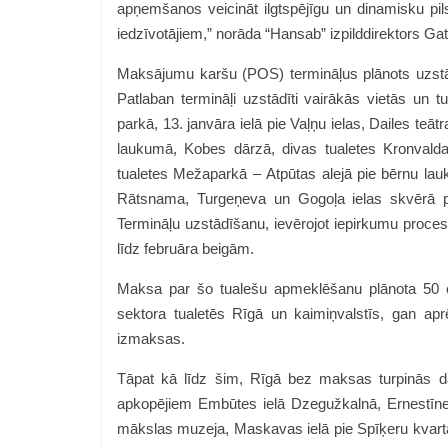
apņemšanos veicināt ilgtspējīgu un dinamisku pil
iedzīvotājiem,” norāda “Hansab” izpilddirektors G
Maksājumu karšu (POS) termināļus plānots uzstād
Patlaban termināļi uzstādīti vairākās vietās un 
parkā, 13. janvāra ielā pie Vaļņu ielas, Dailes te
laukumā, Kobes dārzā, divas tualetes Kronvalda
tualetes Mežaparkā – Atpūtas alejā pie bērnu lau
Rātsnama, Turgeņeva un Gogoļa ielas skvērā p
Termināļu uzstādīšanu, ievērojot iepirkumu proce
līdz februāra beigām.
Maksa par šo tualešu apmeklēšanu plānota 50 
sektora tualetēs Rīgā un kaimiņvalstīs, gan apr
izmaksas.
Tāpat kā līdz šim, Rīgā bez maksas turpinās darb
apkopējiem Embūtes ielā Dzegužkalnā, Ernestīnes
mākslas muzeja, Maskavas ielā pie Spīķeru kvar