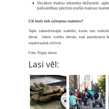
Vecāķos maksu iekasēja dežuranti- apkopēj
pašvaldības pārziņā esošā maksas tualet
Cik bieži tiek uzkoptas tualetes?
Tajās sabiedriskajās tualetēs, kurās nav nodroš
dienā. Valsts svētku dienās, kad paredzama lie
nepārtrauktā režīmā.
Foto: Rīgas dome
Lasi vēl: