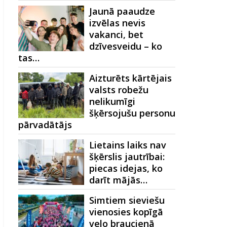
Jaunā paaudze
izvēlas nevis
vakanci, bet
dzīvesveidu – ko
tas…
Aizturēts kārtējais
valsts robežu
nelikumīgi
šķērsojušu personu
pārvadātājs
Lietains laiks nav
šķērslis jautrībai:
piecas idejas, ko
darīt mājās…
Simtiem sieviešu
vienosies kopīgā
velo braucienā