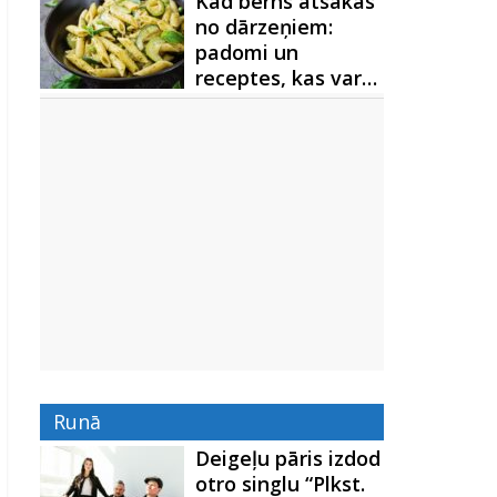
Kad bērns atsakās
no dārzeņiem:
padomi un
receptes, kas var…
Runā
Deigeļu pāris izdod
otro singlu “Plkst.