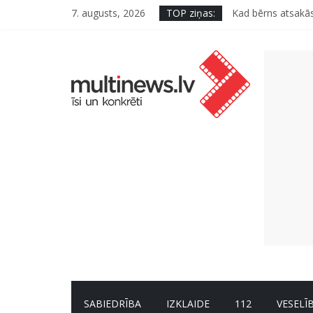
7. augusts, 2026
TOP ziņas:
Kad bērns atsakās
Deigeļu pāris izdo
Iniciatīvā “Daru l
Septiņas profesija
Kāpēc padomju mili
SABIEDRĪBA
IZKLAIDE
112
VESELĪ