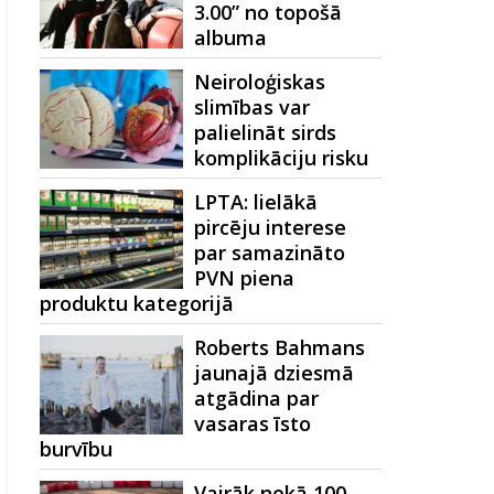
3.00” no topošā
albuma
Neiroloģiskas
slimības var
palielināt sirds
komplikāciju risku
LPTA: lielākā
pircēju interese
par samazināto
PVN piena
produktu kategorijā
Roberts Bahmans
jaunajā dziesmā
atgādina par
vasaras īsto
burvību
Vairāk nekā 100