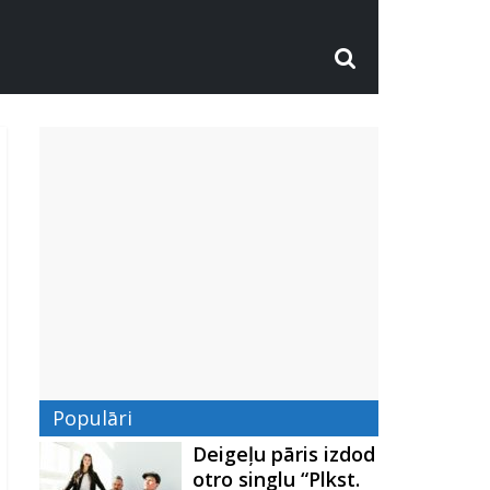
Populāri
Deigeļu pāris izdod
otro singlu “Plkst.