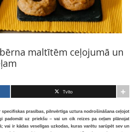
 bērna maltītēm ceļojumā un
eļam
Tvīto
ir specifiskas prasības, pilnvērtīga uztura nodrošināšana ceļojot
īgi padomāt uz priekšu – vai un cik reizes pa ceļam plānojat
nīcā; vai ir kādas veselīgas uzkodas, kuras varētu sarūpēt sev un