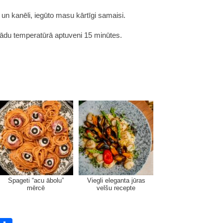
un kanēli, iegūto masu kārtīgi samaisi.
grādu temperatūrā aptuveni 15 minūtes.
Spageti “acu ābolu”
Viegli eleganta jūras
mērcē
velšu recepte