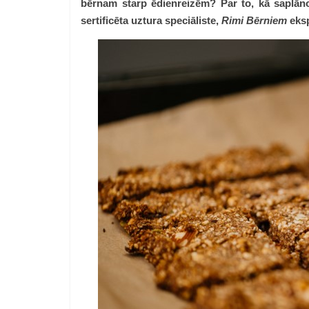
bērnam starp ēdienreizēm? Par to, kā saplāno
sertificēta uztura speciāliste,
Rimi Bērniem
eksp