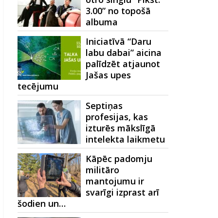
3.00” no topošā
albuma
Iniciatīvā “Daru
labu dabai” aicina
palīdzēt atjaunot
Jašas upes
tecējumu
Septiņas
profesijas, kas
izturēs mākslīgā
intelekta laikmetu
Kāpēc padomju
militāro
mantojumu ir
svarīgi izprast arī
šodien un…