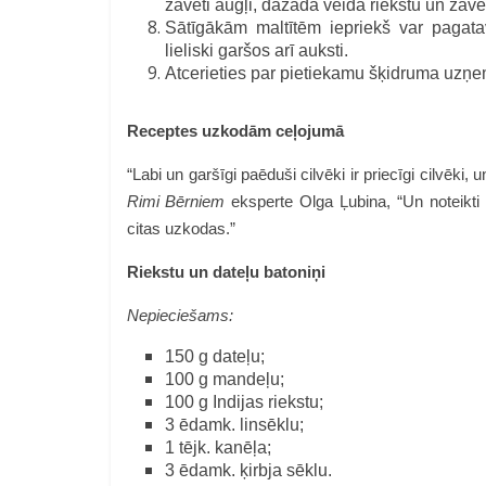
žāvēti augļi, dažāda veida riekstu un žāvē
Sātīgākām maltītēm iepriekš var pagata
lieliski garšos arī auksti.
Atcerieties par pietiekamu šķidruma uz
Receptes uzkodām ceļojumā
“Labi un garšīgi paēduši cilvēki ir priecīgi cilvēki,
Rimi Bērniem
eksperte Olga Ļubina, “Un noteikti l
citas uzkodas.”
Riekstu un dateļu batoniņi
Nepieciešams:
150 g dateļu;
100 g mandeļu;
100 g Indijas riekstu;
3 ēdamk. linsēklu;
1 tējk. kanēļa;
3 ēdamk. ķirbja sēklu.