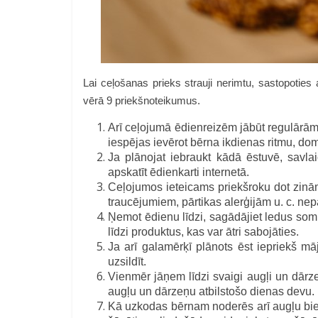
Lai ceļošanas prieks strauji nerimtu, sastopoties
vērā 9 priekšnoteikumus.
Arī ceļojumā ēdienreizēm jābūt regulārām 
iespējas ievērot bērna ikdienas ritmu, do
Ja plānojat iebraukt kādā ēstuvē, savlaic
apskatīt ēdienkarti internetā.
Ceļojumos ieteicams priekšroku dot zinām
traucējumiem, pārtikas alerģijām u. c. ne
Ņemot ēdienu līdzi, sagādājiet ledus som
līdzi produktus, kas var ātri sabojāties.
Ja arī galamērķī plānots ēst iepriekš māj
uzsildīt.
Vienmēr jāņem līdzi svaigi augļi un dārz
augļu un dārzeņu atbilstošo dienas devu.
Kā uzkodas bērnam noderēs arī augļu biezeņi