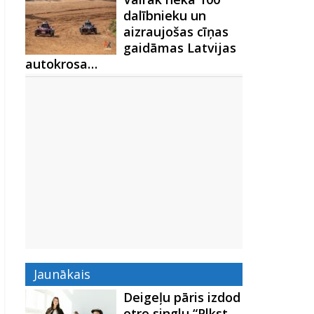
dalībnieku un
aizraujošas cīņas
gaidāmas Latvijas
autokrosa…
Jaunākais
Deigeļu pāris izdod
otro singlu “Plkst.