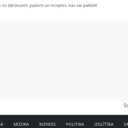
 no dārzeņiem: padomi un receptes, kas var palīdzēt
d otro singlu “Plkst. 3.00” no topošā albuma
abu dabai” aicina palīdzēt atjaunot Jašas upes tecējumu
s, kas izturēs mākslīgā intelekta laikmetu
tāro mantojumu ir svarīgi izprast arī šodien un kā to palīdz paveikt p
Š
BA
MŪZIKA
BIZNESS
POLITIKA
IZGLĪTĪBA
S