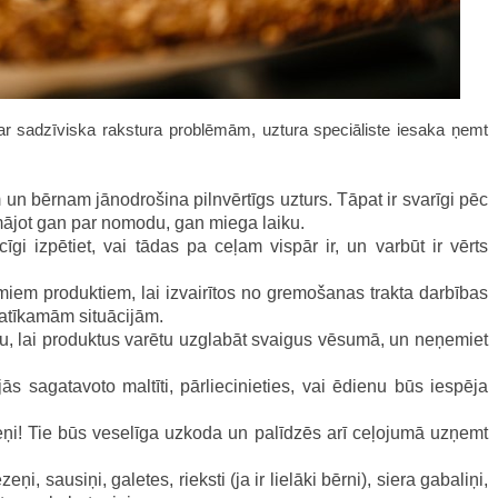
 ar sadzīviska rakstura problēmām, uztura speciāliste iesaka ņemt
un bērnam jānodrošina pilnvērtīgs uzturs. Tāpat ir svarīgi pēc
mājot gan par nomodu, gan miega laiku.
īgi izpētiet, vai tādas pa ceļam vispār ir, un varbūt ir vērts
iem produktiem, lai izvairītos no gremošanas trakta darbības
patīkamām situācijām.
u, lai produktus varētu uzglabāt svaigus vēsumā, un neņemiet
ās sagatavoto maltīti, pārliecinieties, vai ēdienu būs iespēja
eņi! Tie būs veselīga uzkoda un palīdzēs arī ceļojumā uzņemt
, sausiņi, galetes, rieksti (ja ir lielāki bērni), siera gabaliņi,