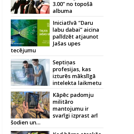
3.00” no topošā
albuma
Iniciatīvā “Daru
labu dabai” aicina
palīdzēt atjaunot
Jašas upes
tecējumu
Septiņas
profesijas, kas
izturēs mākslīgā
intelekta laikmetu
Kāpēc padomju
militāro
mantojumu ir
svarīgi izprast arī
šodien un…