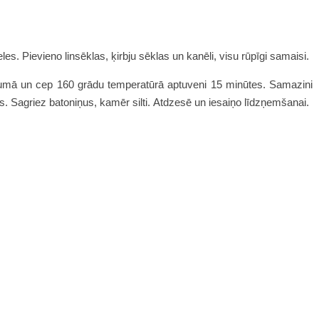
es. Pievieno linsēklas, ķirbju sēklas un kanēli, visu rūpīgi samaisi.
umā un cep 160 grādu temperatūrā aptuveni 15 minūtes. Samazini
s. Sagriez batoniņus, kamēr silti. Atdzesē un iesaiņo līdzņemšanai.