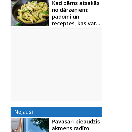
Kad bērns atsakās
no dārzeņiem:
padomi un
receptes, kas var…
Nejauši
Pavasarī pieaudzis
akmens radīto