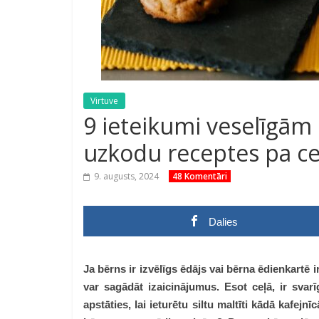
Virtuve
9 ieteikumi veselīgām
uzkodu receptes pa c
9. augusts, 2024
48 Komentāri
Dalies
Ja bērns ir izvēlīgs ēdājs vai bērna ēdienkartē 
var sagādāt izaicinājumus. Esot ceļā, ir svar
apstāties, lai ieturētu siltu maltīti kādā kafej