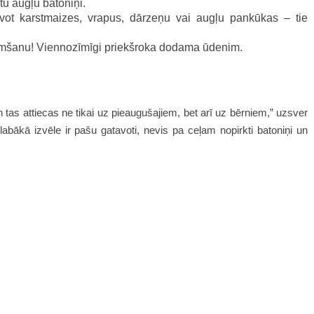
tu augļu batoniņi.
vot karstmaizes, vrapus, dārzeņu vai augļu pankūkas – tie
ņemšanu! Viennozīmīgi priekšroka dodama ūdenim.
 un tas attiecas ne tikai uz pieaugušajiem, bet arī uz bērniem,” uzsver
abākā izvēle ir pašu gatavoti, nevis pa ceļam nopirkti batoniņi un