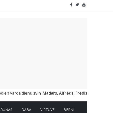
apildinātā realitāte
odien vārda dienu svin:
Madars, Alfrēds, Fredis
ARUNAS
DABA
VIRTUVE
BĒRNI