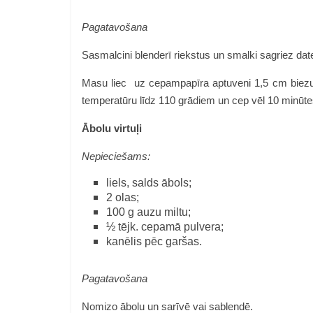
Pagatavošana
Sasmalcini blenderī riekstus un smalki sagriez datel
Masu liec uz cepampapīra aptuveni 1,5 cm biez
temperatūru līdz 110 grādiem un cep vēl 10 minūte
Ābolu virtuļi
Nepieciešams:
liels, salds ābols;
2 olas;
100 g auzu miltu;
½ tējk. cepamā pulvera;
kanēlis pēc garšas.
Pagatavošana
Nomizo ābolu un sarīvē vai sablendē.