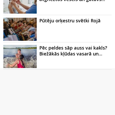
Pūtēju orķestru svētki Rojā
Pēc peldes sāp auss vai kakls?
Biežākās kļūdas vasarā un…