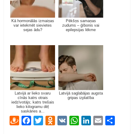
Kā hormonālās izmaiņas
Pēkšņs samaņas
var ietekmēt sievietes
zudums – ģībonis vai
sejas ādu?
epilepsijas lēkme
Latvijā ar lieko svaru
Latvijā saglabājas augsta
cīnās katrs otrais
gripas izplatība
iedzīvotājs; katrs trešais
lieko kilogramu dēļ
saskāries a...
D
F
T
O
V
W
Li
E
S
ra
ac
w
d
K
h
n
m
h