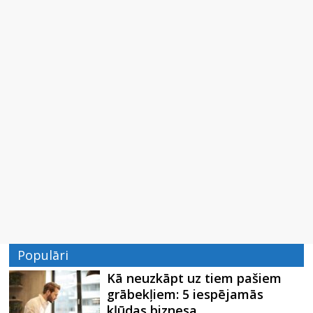
Populāri
Kā neuzkāpt uz tiem pašiem
grābekļiem: 5 iespējamās
kļūdas biznesa…