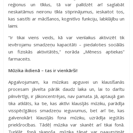
reģionus un tīklus, tā var palīdzēt arī saglabāt
neskaitāmus neironu tīkla stiprinājumus, ieskaitot tos,
kas saistīti ar mācīšanos, kognitīvo funkciju, labklājību un
laimi.
“Ir tikai viens veids, kā var vienlaikus aktivizēt tik
ievērojamu smadzeņu kapacitāti – piedaloties sociālās
un fiziskās aktivitātēs,” norāda „Mēness aptiekas”
farmaceits.
Mūzika ikdienā – tas ir vienkārši!
Apgalvojumam, ka mūzikas apguvei un klausīšanās
procesam jāvelta pārāk daudz laika un, lai to darītu
pilnvērtīgi, ir jākoncentrējas, nav pamata. Jā, aptaujā gan
tika atklāts, ka tie, kas aktīvi klausījās mūziku, parādīja
visspēcīgākos smadzeņu ieguvumus, bet arī tie, kas
galvenokārt klausījās fona mūziku, uzrādīja iegūtās
priekšrocības. Tādēļ mūzika var skanēt arī tikai fonā.
Turklāt, fonā skanoša, mūzika tāpat var paaugstināt