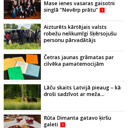
Mase ienes vasaras gaisotni
singlā “Nevērp prātu”
1
Aizturēts kārtējais valsts
robežu nelikumīgi šķērsojušu
personu pārvadātājs
Četras jaunas grāmatas par
cilvēka pamatemocijām
Lāču skaits Latvijā pieaug – kā
droši sadzīvot ar meža…
Rūta Dimanta gatavo ķiršu
galeti
1