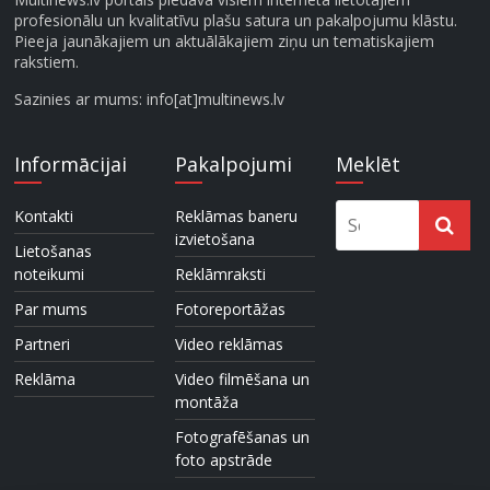
profesionālu un kvalitatīvu plašu satura un pakalpojumu klāstu.
Pieeja jaunākajiem un aktuālākajiem ziņu un tematiskajiem
rakstiem.
Sazinies ar mums: info[at]multinews.lv
Informācijai
Pakalpojumi
Meklēt
Kontakti
Reklāmas baneru
izvietošana
Lietošanas
noteikumi
Reklāmraksti
Par mums
Fotoreportāžas
Partneri
Video reklāmas
Reklāma
Video filmēšana un
montāža
Fotografēšanas un
foto apstrāde