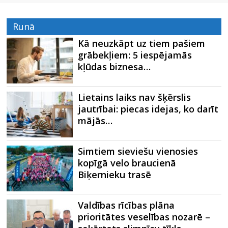
Runā
Kā neuzkāpt uz tiem pašiem
grābekļiem: 5 iespējamās
kļūdas biznesa…
Lietains laiks nav šķērslis
jautrībai: piecas idejas, ko darīt
mājās…
Simtiem sieviešu vienosies
kopīgā velo braucienā
Biķernieku trasē
Valdības rīcības plāna
prioritātes veselības nozarē –