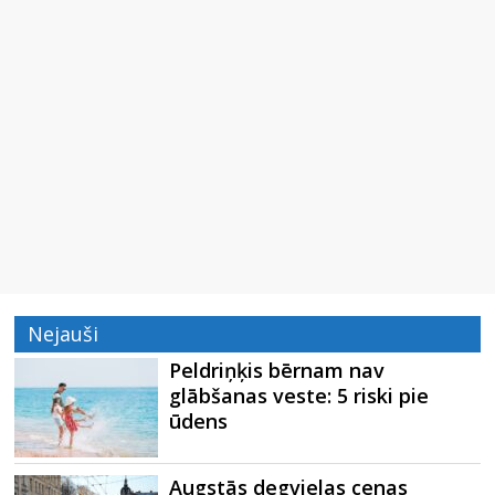
Nejauši
Peldriņķis bērnam nav
glābšanas veste: 5 riski pie
ūdens
Augstās degvielas cenas