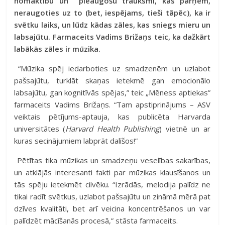
nomāktību un pieaugošu trauksmi, kas pārņem,
neraugoties uz to (bet, iespējams, tieši tāpēc), ka ir
svētku laiks, un lūdz kādas zāles, kas sniegs mieru un
labsajūtu. Farmaceits Vadims Brižaņs teic, ka dažkārt
labākās zāles ir mūzika.
“Mūzika spēj iedarboties uz smadzenēm un uzlabot
pašsajūtu, turklāt skaņas ietekmē gan emocionālo
labsajūtu, gan kognitīvās spējas,” teic
„Mēness aptiekas”
farmaceits Vadims Brižaņs. “Tam apstiprinājums – ASV
veiktais pētījums-aptauja, kas publicēta Harvarda
universitātes (
Harvard Health Publishing
)
vietnē un ar
kuras secinājumiem labprāt dalīšos!”
Pētītas tika mūzikas un smadzeņu veselības sakarības,
un atklājās interesanti fakti par mūzikas klausīšanos un
tās spēju ietekmēt cilvēku. “Izrādās, melodija palīdz ne
tikai radīt svētkus, uzlabot pašsajūtu un zināmā mērā pat
dzīves kvalitāti, bet arī veicina koncentrēšanos un var
palīdzēt mācīšanās procesā,” stāsta farmaceits.