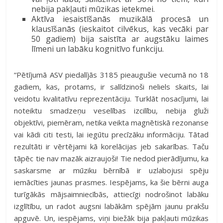
nebija pakļauti mūzikas ietekmei.
Aktīva iesaistīšanās muzikālā procesā un
klausīšanās (ieskaitot cilvēkus, kas vecāki par
50 gadiem) bija saistīta ar augstāku laimes
līmeni un labāku kognitīvo funkciju.
“Pētījumā ASV piedalījās 3185 pieaugušie vecumā no 18
gadiem, kas, protams, ir salīdzinoši neliels skaits, lai
veidotu kvalitatīvu reprezentāciju. Turklāt nosacījumi, lai
noteiktu smadzeņu veselības izcilību, nebija gluži
objektīvi, piemēram, netika veikta magnētiskā rezonanse
vai kādi citi testi, lai iegūtu precīzāku informāciju. Tātad
rezultāti ir vērtējami kā korelācijas jeb sakarības. Taču
tāpēc tie nav mazāk aizraujoši! Tie nedod pierādījumu, ka
saskarsme ar mūziku bērnībā ir uzlabojusi spēju
iemācīties jaunas prasmes. Iespējams, ka šie bērni auga
turīgākās mājsaimniecībās, attiecīgi nodrošinot labāku
izglītību, un radot augsni labākām spējām jaunu prakšu
apguvē. Un, iespējams, viņi biežāk bija pakļauti mūzikas