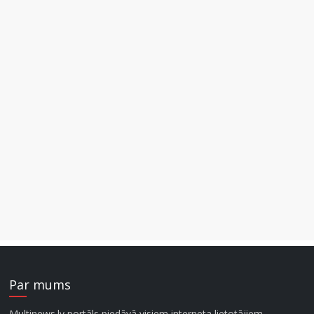
Par mums
Multinews.lv portāls piedāvā visiem interneta lietotājiem