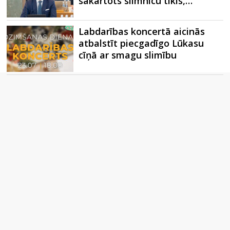
sakārtots slimnīcu tīkls,…
Labdarības koncertā aicinās
atbalstīt piecgadīgo Lūkasu
cīņā ar smagu slimību