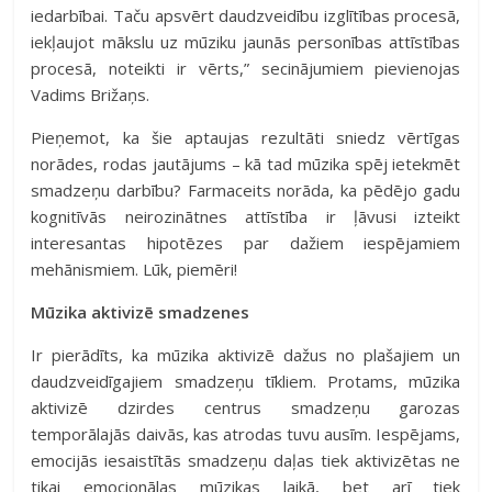
iedarbībai. Taču apsvērt daudzveidību izglītības procesā,
iekļaujot mākslu uz mūziku jaunās personības attīstības
procesā, noteikti ir vērts,” secinājumiem pievienojas
Vadims Brižaņs.
Pieņemot, ka šie aptaujas rezultāti sniedz vērtīgas
norādes, rodas jautājums – kā tad mūzika spēj ietekmēt
smadzeņu darbību? Farmaceits norāda, ka pēdējo gadu
kognitīvās neirozinātnes attīstība ir ļāvusi izteikt
interesantas hipotēzes par dažiem iespējamiem
mehānismiem. Lūk, piemēri!
Mūzika aktivizē smadzenes
Ir pierādīts, ka mūzika aktivizē dažus no plašajiem un
daudzveidīgajiem smadzeņu tīkliem. Protams, mūzika
aktivizē dzirdes centrus smadzeņu garozas
temporālajās daivās, kas atrodas tuvu ausīm. Iespējams,
emocijās iesaistītās smadzeņu daļas tiek aktivizētas ne
tikai emocionālas mūzikas laikā, bet arī tiek