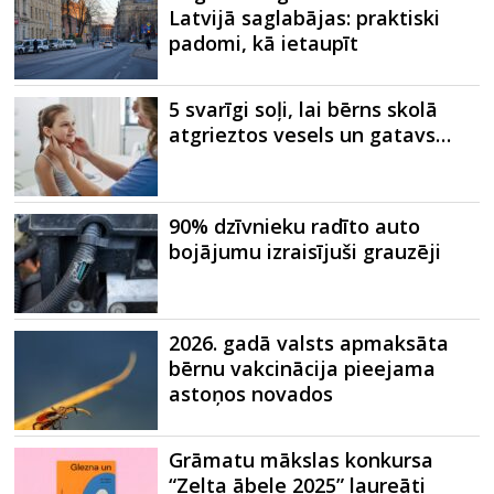
Latvijā saglabājas: praktiski
padomi, kā ietaupīt
5 svarīgi soļi, lai bērns skolā
atgrieztos vesels un gatavs…
90% dzīvnieku radīto auto
bojājumu izraisījuši grauzēji
2026. gadā valsts apmaksāta
bērnu vakcinācija pieejama
astoņos novados
Grāmatu mākslas konkursa
“Zelta ābele 2025” laureāti