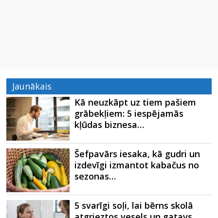
Jaunākais
Kā neuzkāpt uz tiem pašiem
grābekļiem: 5 iespējamās
kļūdas biznesa…
Šefpavārs iesaka, kā gudri un
izdevīgi izmantot kabačus no
sezonas…
5 svarīgi soļi, lai bērns skolā
atgrieztos vesels un gatavs…