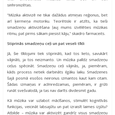
sinhronizētas.
”Mūzika aktivizē ne tikai dažādus atmiņas reģionus, bet
arī ķermeņa motoriku. Teorētiski ir atzīts, ka tieši
smadzeņu aktivizēšana ļauj mums izvēlēties mūzikas
ritmu, pat pirms sākam piesist kāju,” skaidro farmaceits.
Stiprinās smadzeņu ceļi un pat veseli tīkli
Jā, šie tīklojumi tiek stiprināti, kad tos lieto, savukārt
vājināti, ja tos neizmanto. Un mūzika palīdz smadzeņu
ceļus spēcināt. Smadzeņu ceļi
vājinās, ja, piemēram,
kāds process netiek darbināts ilgāku laiku. Smadzenes
šajā posmā esošos neironus izmantos kaut kam citam.
Šādas izmaiņas ir acīmredzamas, piemēram, ir grūti
runāt svešvalodā, ja tas nav darīts divdesmit gadu.
Kā mūzika var uzlabot mācīšanos, stimulēt kognitīvās
funkcijas, veicināt labsajūtu un pat izraisīt laimes izjūtu?
Atbilde – mūzika var aktivizēt gandrīz visus smadzeņu