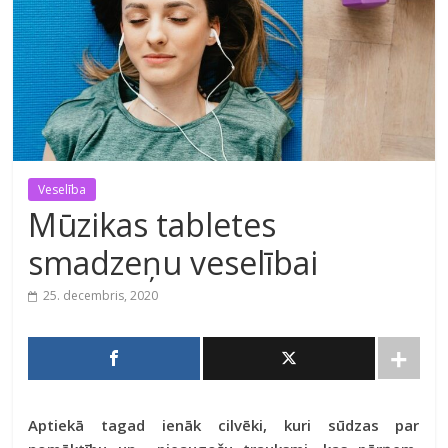
Veselība
Mūzikas tabletes
smadzeņu veselībai
25. decembris, 2020
Aptiekā tagad ienāk cilvēki, kuri sūdzas par