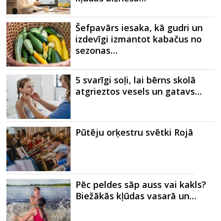
Šefpavārs iesaka, kā gudri un
izdevīgi izmantot kabačus no
sezonas…
5 svarīgi soļi, lai bērns skolā
atgrieztos vesels un gatavs…
Pūtēju orķestru svētki Rojā
Pēc peldes sāp auss vai kakls?
Biežākās kļūdas vasarā un…