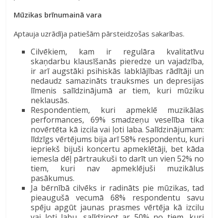
Mūzikas brīnumainā vara
Aptauja uzrādīja patiešām pārsteidzošas sakarības.
Cilvēkiem, kam ir regulāra kvalitatīvu
skaņdarbu klausīšanās pieredze un vajadzība,
ir arī augstāki psihiskās labklājības rādītāji un
nedaudz samazināts trauksmes un depresijas
līmenis salīdzinājumā ar tiem, kuri mūziku
neklausās.
Respondentiem, kuri apmeklē muzikālas
performances, 69% smadzeņu veselība tika
novērtēta kā izcila vai ļoti laba. Salīdzinājumam:
līdzīgs vērtējums bija arī 58% respondentu, kuri
iepriekš bijuši koncertu apmeklētāji, bet kāda
iemesla dēļ pārtraukuši to darīt un vien 52% no
tiem, kuri nav apmeklējuši muzikālus
pasākumus.
Ja bērnībā cilvēks ir radināts pie mūzikas, tad
pieaugušā vecumā 68% respondentu savu
spēju apgūt jaunas prasmes vērtēja kā izcilu
vai ļoti labu, salīdzinot ar 50% no tiem, kuri