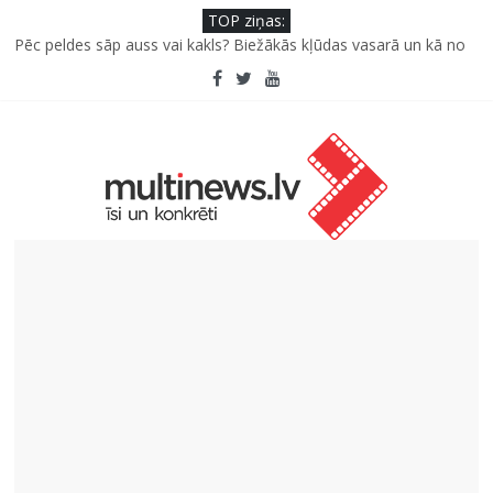
TOP ziņas:
Pēc peldes sāp auss vai kakls? Biežākās kļūdas vasarā un kā no
tām izvairīties
Kā neuzkāpt uz tiem pašiem grābekļiem: 5 iespējamās kļūdas
biznesa izaugsmē
Šefpavārs iesaka, kā gudri un izdevīgi izmantot kabačus no
sezonas sākuma līdz pat ziemai
5 svarīgi soļi, lai bērns skolā atgrieztos vesels un gatavs
mācībām
Pūtēju orķestru svētki Rojā