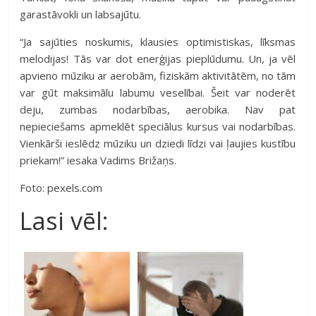
garastāvokli un labsajūtu.
“Ja sajūties noskumis, klausies optimistiskas, līksmas
melodijas! Tās var dot enerģijas pieplūdumu. Un, ja vēl
apvieno mūziku ar aerobām, fiziskām aktivitātēm, no tām
var gūt maksimālu labumu veselībai. Šeit var noderēt
deju, zumbas nodarbības, aerobika. Nav pat
nepieciešams apmeklēt speciālus kursus vai nodarbības.
Vienkārši ieslēdz mūziku un dziedi līdzi vai ļaujies kustību
priekam!” iesaka Vadims Brižaņs.
Foto: pexels.com
Lasi vēl: