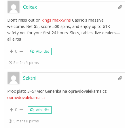
Cqlxax
Don’t miss out on
kings maxxwins
Casino’s massive
welcome. Bet $5, score 500 spins, and enjoy up to $1K
safety net for your first 24 hours. Slots, tables, live dealers—
all elite!
0
Atbildēt
5 mēneši pirms
Szktni
Proc platit 3–5? vic? Generika na opravdovalekarna.cz
opravdovalekarna.cz
0
Atbildēt
5 mēneši pirms