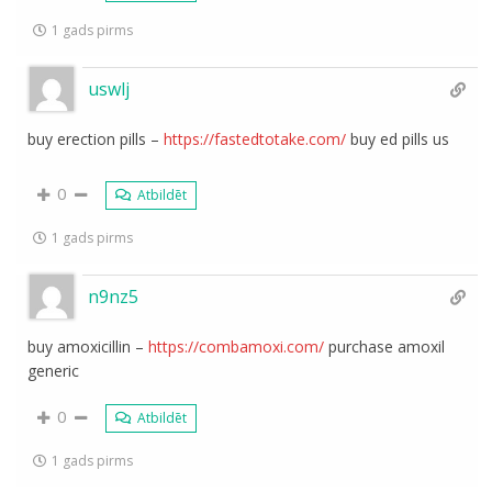
1 gads pirms
uswlj
buy erection pills –
https://fastedtotake.com/
buy ed pills us
0
Atbildēt
1 gads pirms
n9nz5
buy amoxicillin –
https://combamoxi.com/
purchase amoxil
generic
0
Atbildēt
1 gads pirms