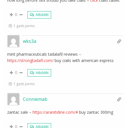
how long before sex should you take cialis –
click
cialis tablet
0
Atbildēt
1 gads pirms
wks3a
mint pharmaceuticals tadalafil reviews –
https://strongtadafl.com/
buy cialis with american express
0
Atbildēt
1 gads pirms
Conniemab
zantac sale –
https://aranitidine.com/#
buy zantac 300mg
0
Atbildēt