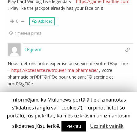
Play hard Win big Live legendary –
https://game-headline.com
, Play like the jackpot already has your face on it .
0
Atbildēt
4 mēneši pirms
Osjdvm
Nous mettons notre expertise au service de votre Г©quilibre
–
https://kotesante.re/trouver-ma-pharmacie/
, Votre
pharmacie prГ©fГ©rГ©e pour une santГ© sereine et
protГ©gГ©e .
0
Atbildēt
Informējam, ka Multinews portālā tiek izmantotas
sīkdatnes (angļu val. "cookies"). Turpinot lietot šo
3 mēneši pirms
portālu, Jūs piekrītat, ka mēs uzkrāsim un izmantosim
sīkdatnes Jūsu ierīcē.
Uzzināt vairāk
Piekrītu