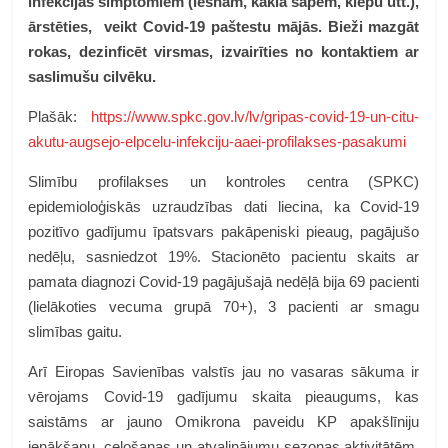
infekcijas simptomiem (iesnām, kakla sāpēm, klepu utt.),
ārstēties, veikt Covid-19 paštestu mājās. Bieži mazgāt
rokas, dezinficēt virsmas, izvairīties no kontaktiem ar
saslimušu cilvēku.
Plašāk:
https://www.spkc.gov.lv/lv/gripas-covid-19-un-citu-
akutu-augsejo-elpcelu-infekciju-aaei-profilakses-pasakumi
Slimību profilakses un kontroles centra (SPKC)
epidemioloģiskās uzraudzības dati liecina, ka Covid-19
pozitīvo gadījumu īpatsvars pakāpeniski pieaug, pagājušo
nedēļu, sasniedzot 19%. Stacionēto pacientu skaits ar
pamata diagnozi Covid-19 pagājušajā nedēļā bija 69 pacienti
(lielākoties vecuma grupā 70+), 3 pacienti ar smagu
slimības gaitu.
Arī Eiropas Savienības valstīs jau no vasaras sākuma ir
vērojams Covid-19 gadījumu skaita pieaugums, kas
saistāms ar jauno Omikrona paveidu KP apakšlīniju
ienākšanu, ceļošanas un atvaļinājumu sezonas aktivitātēm,