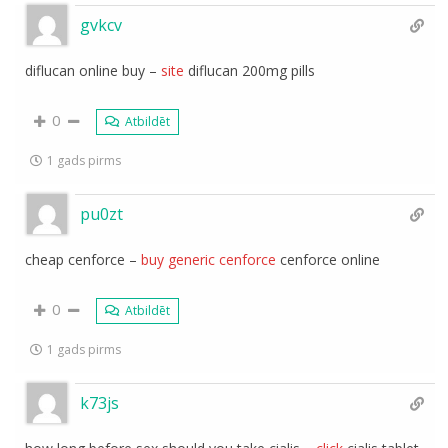
gvkcv
diflucan online buy –
site
diflucan 200mg pills
0
Atbildēt
1 gads pirms
pu0zt
cheap cenforce –
buy generic cenforce
cenforce online
0
Atbildēt
1 gads pirms
k73js