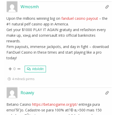
Wmosmh
Upon the millions winning big on
fanduel casino payout
– the
#1 natural pelf casino app in America.
Get your $1000 PLAY IT AGAIN gratuity and refashion every
make up, хэнд and somersault into official banknotes
rewards.
Firm payouts, immense jackpots, and day in fight – download
FanDuel Casino in these times and start playing like a pro
today!
0
Atbildēt
4 mēneši pirms
Roawiy
Betano Casino
https://betanogame.org/pt/
entrega pura
emoГ§ГЈo. Cadastre-se para 100% atГ© в‚¬500 mais 150