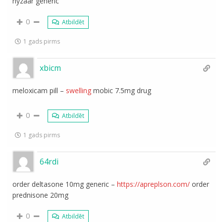
hyzaar generic
0
Atbildēt
1 gads pirms
xbicm
meloxicam pill –
swelling
mobic 7.5mg drug
0
Atbildēt
1 gads pirms
64rdi
order deltasone 10mg generic –
https://apreplson.com/
order
prednisone 20mg
0
Atbildēt