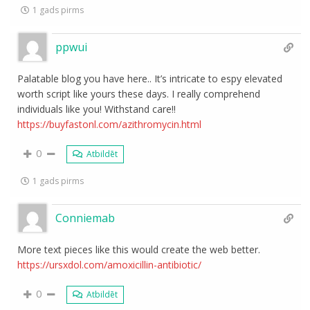
1 gads pirms
ppwui
Palatable blog you have here.. It’s intricate to espy elevated
worth script like yours these days. I really comprehend
individuals like you! Withstand care!!
https://buyfastonl.com/azithromycin.html
0
Atbildēt
1 gads pirms
Conniemab
More text pieces like this would create the web better.
https://ursxdol.com/amoxicillin-antibiotic/
0
Atbildēt