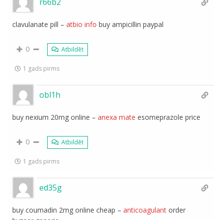
r66b2
clavulanate pill –
atbio info
buy ampicillin paypal
0
Atbildēt
1 gads pirms
obl1h
buy nexium 20mg online –
anexa mate
esomeprazole price
0
Atbildēt
1 gads pirms
ed35g
buy coumadin 2mg online cheap –
anticoagulant
order