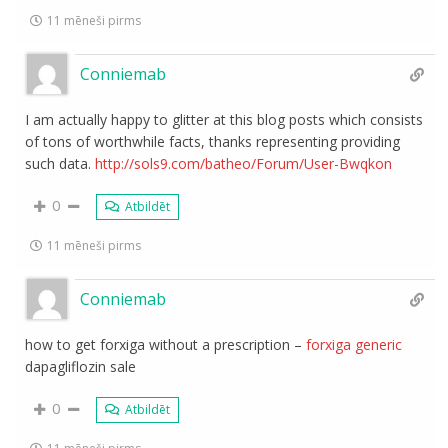
11 mēneši pirms
Conniemab
I am actually happy to glitter at this blog posts which consists
of tons of worthwhile facts, thanks representing providing
such data.
http://sols9.com/batheo/Forum/User-Bwqkon
0
Atbildēt
11 mēneši pirms
Conniemab
how to get forxiga without a prescription –
forxiga generic
dapagliflozin sale
0
Atbildēt