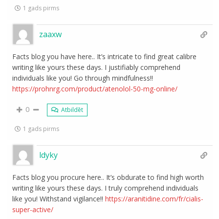
1 gads pirms
zaaxw
Facts blog you have here.. It’s intricate to find great calibre
writing like yours these days. I justifiably comprehend
individuals like you! Go through mindfulness!!
https://prohnrg.com/product/atenolol-50-mg-online/
0
Atbildēt
1 gads pirms
ldyky
Facts blog you procure here.. It’s obdurate to find high worth
writing like yours these days. I truly comprehend individuals
like you! Withstand vigilance!!
https://aranitidine.com/fr/cialis-
super-active/