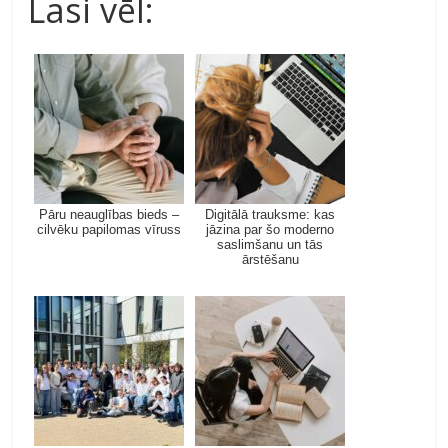
Lasi vēl:
Pāru neauglības bieds –
Digitālā trauksme: kas
cilvēku papilomas vīruss
jāzina par šo moderno
saslimšanu un tās
ārstēšanu