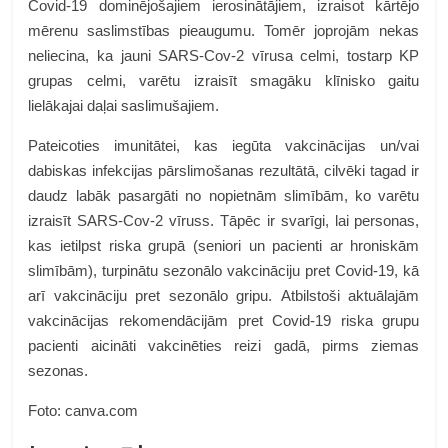
Covid-19 dominējošajiem ierosinātājiem, izraisot kārtējo
mērenu saslimstības pieaugumu. Tomēr joprojām nekas
neliecina, ka jauni SARS-Cov-2 vīrusa celmi, tostarp KP
grupas celmi, varētu izraisīt smagāku klīnisko gaitu
lielākajai daļai saslimušajiem.
Pateicoties imunitātei, kas iegūta vakcinācijas un/vai
dabiskas infekcijas pārslimošanas rezultātā, cilvēki tagad ir
daudz labāk pasargāti no nopietnām slimībām, ko varētu
izraisīt SARS-Cov-2 vīruss. Tāpēc ir svarīgi, lai personas,
kas ietilpst riska grupā (seniori un pacienti ar hroniskām
slimībām), turpinātu sezonālo vakcināciju pret Covid-19, kā
arī vakcināciju pret sezonālo gripu. Atbilstoši aktuālajām
vakcinācijas rekomendācijām pret Covid-19 riska grupu
pacienti aicināti vakcinēties reizi gadā, pirms ziemas
sezonas.
Foto: canva.com