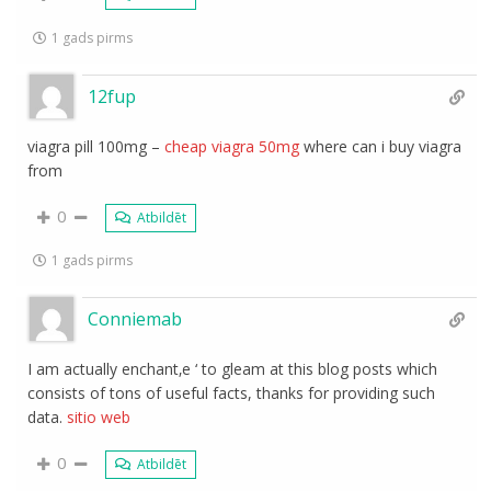
1 gads pirms
12fup
viagra pill 100mg –
cheap viagra 50mg
where can i buy viagra
from
0
Atbildēt
1 gads pirms
Conniemab
I am actually enchant‚e ‘ to gleam at this blog posts which
consists of tons of useful facts, thanks for providing such
data.
sitio web
0
Atbildēt