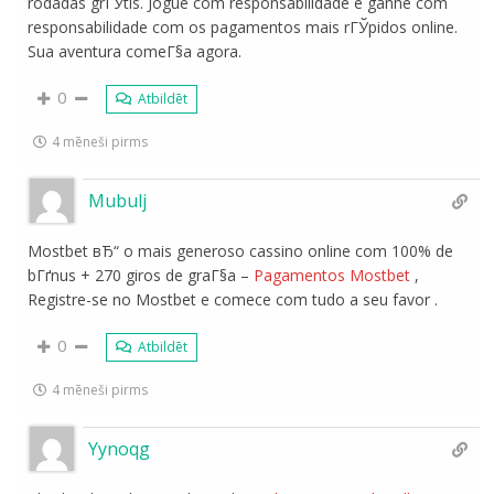
rodadas grГЎtis. Jogue com responsabilidade e ganhe com
responsabilidade com os pagamentos mais rГЎpidos online.
Sua aventura comeГ§a agora.
0
Atbildēt
4 mēneši pirms
Mubulj
Mostbet вЂ“ o mais generoso cassino online com 100% de
bГґnus + 270 giros de graГ§a –
Pagamentos Mostbet
,
Registre-se no Mostbet e comece com tudo a seu favor .
0
Atbildēt
4 mēneši pirms
Yynoqg