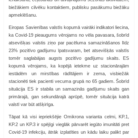
biežākiem cilvēku kontaktiem, publisku pasākumu biežāku
apmeklēšanu.
Eiropas Savienības valstīs kopumā vairāki indikatori liecina,
ka Covid-19 pieaugums vērojams no vēla pavasara, šobrīd
atsevišķas valstis ziņo par pacēluma samazināšanos līdz
23% pozitīvo gadījumu īpatsvaram, bet atsevišķās valstīs
tomēr saglabājas augsts pozitīvo gadījumu skaits. ES
kopumā vērojams, ka kopējā ietekme uz stacionārajām
iestādēm un mirstības rādītājiem ir zema, visbiežāk
stacionēti tiek pacienti vecuma grupā no 65 gadiem. Šobrīd
situācija ES ir stabila un samazinās gadījumu skaits gan
primārajā, gan sekundārajā aprūpē, tomēr situācija katrā
valstī var būt atšķirīga.
Tāpat kā visi iepriekšējie Omikrona varianta celmi, KP.1,
KP.2 un KP.3 ir spējīgi vieglāk pārvarēt iegūto imunitāti pret
Covid-19 infekciju, ātrāk izplatīties un kādu laiku palikt par