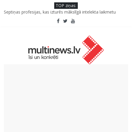
TOP ziņas:
Iniciatīvā “Daru labu dabai” aicina palīdzēt atjaunot Jašas upes
tecējumu
Septiņas profesijas, kas izturēs mākslīgā intelekta laikmetu
Ko kaķa deguns var un nevar pastāstīt par viņa veselību?
“Virši” neto peļņa pirmajā pusgadā sasniedz 4,2 miljonus eiro
Deigeļu pāris izdod otro singlu “Plkst. 3.00” no topošā albuma