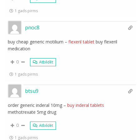
1 gads pirms
pnoc8
buy cheap generic motilium –
flexeril tablet
buy flexeril
medication
0
Atbildēt
1 gads pirms
btsu9
order generic inderal 10mg –
buy inderal tablets
methotrexate 5mg drug
0
Atbildēt
1 gads pirms