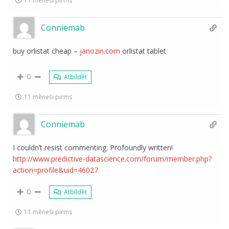
11 mēneši pirms
Conniemab
buy orlistat cheap –
janozin.com
orlistat tablet
0
Atbildēt
11 mēneši pirms
Conniemab
I couldn’t resist commenting. Profoundly written!
http://www.predictive-datascience.com/forum/member.php?
action=profile&uid=46027
0
Atbildēt
11 mēneši pirms