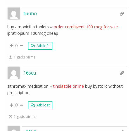
fuubo
buy amoxicillin tablets –
order combivent 100 mcg for sale
ipratropium 100mcg cheap
0
Atbildēt
1 gads pirms
16scu
zithromax medication –
tinidazole online
buy bystolic without
prescription
0
Atbildēt
1 gads pirms