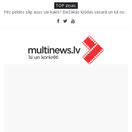
TOP ziņas:
Pēc peldes sāp auss vai kakls? Biežākās kļūdas vasarā un kā no
tām izvairīties
Kā neuzkāpt uz tiem pašiem grābekļiem: 5 iespējamās kļūdas
biznesa izaugsmē
Šefpavārs iesaka, kā gudri un izdevīgi izmantot kabačus no
sezonas sākuma līdz pat ziemai
5 svarīgi soļi, lai bērns skolā atgrieztos vesels un gatavs
mācībām
Pūtēju orķestru svētki Rojā