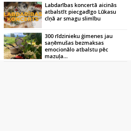
Labdarības koncertā aicinās
atbalstīt piecgadīgo Lūkasu
cīņā ar smagu slimību
300 rīdzinieku ģimenes jau
saņēmušas bezmaksas
emocionālo atbalstu pēc
mazuļa…