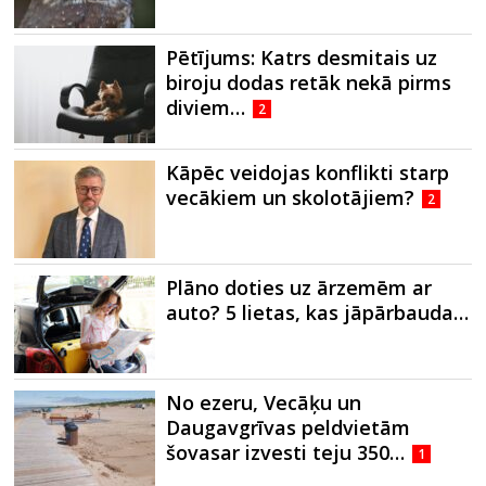
Pētījums: Katrs desmitais uz
biroju dodas retāk nekā pirms
diviem…
2
Kāpēc veidojas konflikti starp
vecākiem un skolotājiem?
2
Plāno doties uz ārzemēm ar
auto? 5 lietas, kas jāpārbauda…
No ezeru, Vecāķu un
Daugavgrīvas peldvietām
šovasar izvesti teju 350…
1