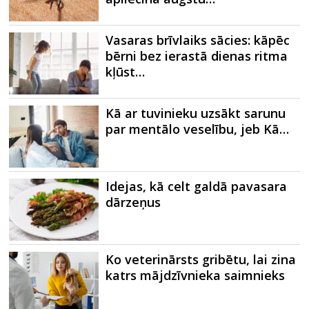
Vasaras brīvlaiks sācies: kāpēc
bērni bez ierastā dienas ritma
kļūst…
Kā ar tuvinieku uzsākt sarunu
par mentālo veselību, jeb Kā…
Idejas, kā celt galdā pavasara
dārzeņus
Ko veterinārsts gribētu, lai zina
katrs mājdzīvnieka saimnieks