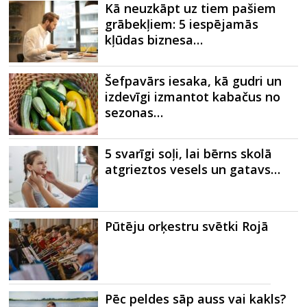
Kā neuzkāpt uz tiem pašiem
grābekļiem: 5 iespējamās
kļūdas biznesa…
Šefpavārs iesaka, kā gudri un
izdevīgi izmantot kabačus no
sezonas…
5 svarīgi soļi, lai bērns skolā
atgrieztos vesels un gatavs…
Pūtēju orķestru svētki Rojā
Pēc peldes sāp auss vai kakls?