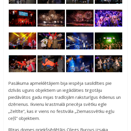
Pasākuma apmeklētājiem bija iespēja sasildīties pie
dzīvās uguns objektiem un iegādāties tirgotāju
piedāvātos gadu mijas tradīcijām raksturīgus ēdienus un
dzērienus. Ikvienu krastmalā priecēja svētku egle
„Zeltīte”, kas ir viens no festivāla „Ziemassvētku egļu
ceļš” objektiem.
Rīgas domes priekšsēdētājs Oļegs Burovs izsaka