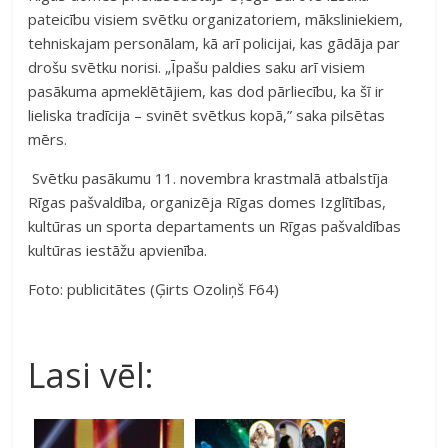
pateicību visiem svētku organizatoriem, māksliniekiem,
tehniskajam personālam, kā arī policijai, kas gādāja par
drošu svētku norisi. „Īpašu paldies saku arī visiem
pasākuma apmeklētājiem, kas dod pārliecību, ka šī ir
lieliska tradīcija – svinēt svētkus kopā,” saka pilsētas
mērs.
Svētku pasākumu 11. novembra krastmalā atbalstīja
Rīgas pašvaldība, organizēja Rīgas domes Izglītības,
kultūras un sporta departaments un Rīgas pašvaldības
kultūras iestāžu apvienība.
Foto: publicitātes (Ģirts Ozoliņš F64)
Lasi vēl: