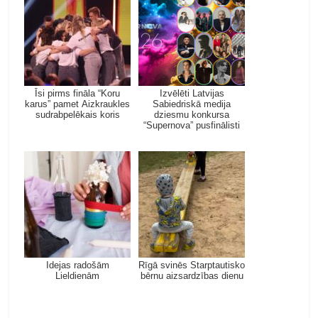
Īsi pirms fināla “Koru
Izvēlēti Latvijas
karus” pamet Aizkraukles
Sabiedriskā medija
sudrabpelēkais koris
dziesmu konkursa
“Supernova” pusfinālisti
Idejas radošām
Rīgā svinēs Starptautisko
Lieldienām
bērnu aizsardzības dienu