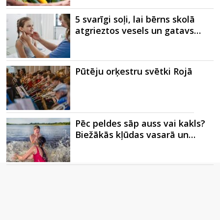
5 svarīgi soļi, lai bērns skolā
atgrieztos vesels un gatavs…
Pūtēju orķestru svētki Rojā
Pēc peldes sāp auss vai kakls?
Biežākās kļūdas vasarā un…