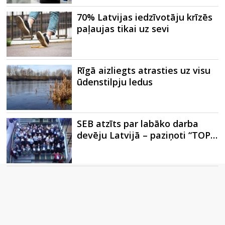
70% Latvijas iedzīvotāju krīzēs
paļaujas tikai uz sevi
Rīgā aizliegts atrasties uz visu
ūdenstilpju ledus
SEB atzīts par labāko darba
devēju Latvijā – paziņoti “TOP…