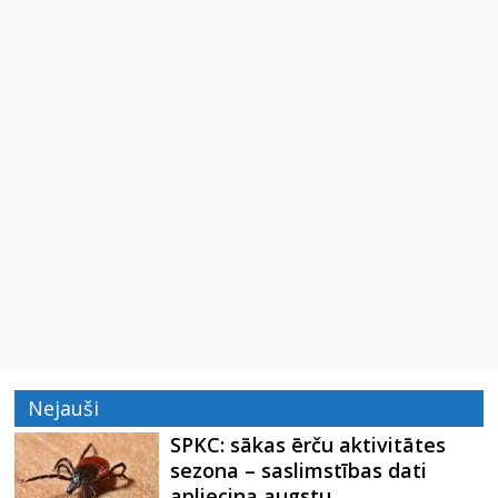
Nejauši
SPKC: sākas ērču aktivitātes
sezona – saslimstības dati
apliecina augstu…