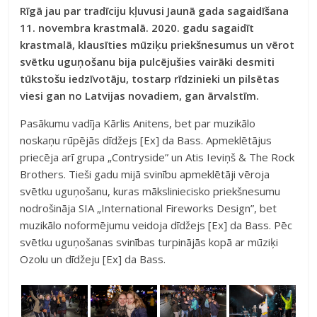
Rīgā jau par tradīciju kļuvusi Jaunā gada sagaidīšana
11. novembra krastmalā. 2020. gadu sagaidīt
krastmalā, klausīties mūziķu priekšnesumus un vērot
svētku uguņošanu bija pulcējušies vairāki desmiti
tūkstošu iedzīvotāju, tostarp rīdzinieki un pilsētas
viesi gan no Latvijas novadiem, gan ārvalstīm.
Pasākumu vadīja Kārlis Anitens, bet par muzikālo
noskaņu rūpējās dīdžejs [Ex] da Bass. Apmeklētājus
priecēja arī grupa „Contryside” un Atis Ieviņš & The Rock
Brothers. Tieši gadu mijā svinību apmeklētāji vēroja
svētku uguņošanu, kuras māksliniecisko priekšnesumu
nodrošināja SIA „International Fireworks Design”, bet
muzikālo noformējumu veidoja dīdžejs [Ex] da Bass. Pēc
svētku uguņošanas svinības turpinājās kopā ar mūziķi
Ozolu un dīdžeju [Ex] da Bass.