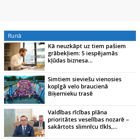
Runā
Kā neuzkāpt uz tiem pašiem
grābekļiem: 5 iespējamās
kļūdas biznesa…
Simtiem sieviešu vienosies
kopīgā velo braucienā
Biķernieku trasē
Valdības rīcības plāna
prioritātes veselības nozarē –
sakārtots slimnīcu tīkls,…