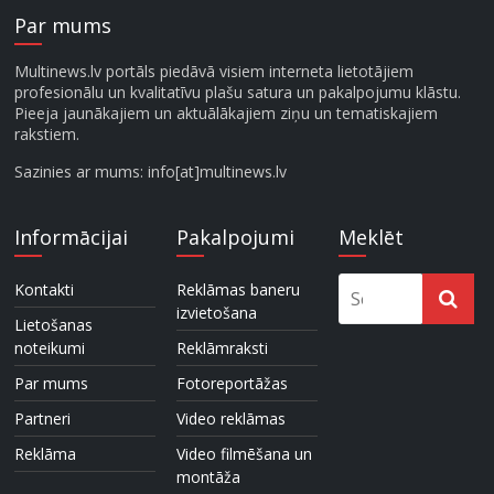
Par mums
Multinews.lv portāls piedāvā visiem interneta lietotājiem
profesionālu un kvalitatīvu plašu satura un pakalpojumu klāstu.
Pieeja jaunākajiem un aktuālākajiem ziņu un tematiskajiem
rakstiem.
Sazinies ar mums: info[at]multinews.lv
Informācijai
Pakalpojumi
Meklēt
Kontakti
Reklāmas baneru
izvietošana
Lietošanas
noteikumi
Reklāmraksti
Par mums
Fotoreportāžas
Partneri
Video reklāmas
Reklāma
Video filmēšana un
montāža