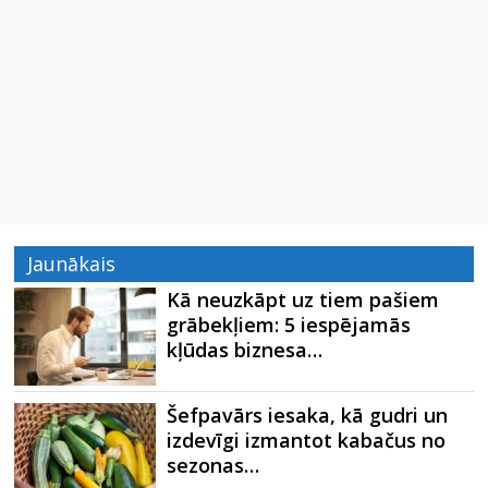
Jaunākais
Kā neuzkāpt uz tiem pašiem
grābekļiem: 5 iespējamās
kļūdas biznesa…
Šefpavārs iesaka, kā gudri un
izdevīgi izmantot kabačus no
sezonas…