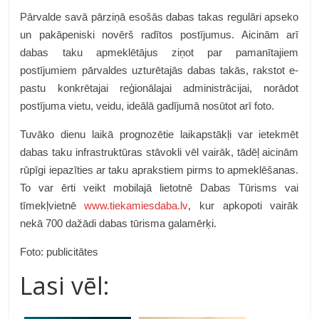
Pārvalde savā pārziņā esošās dabas takas regulāri apseko
un pakāpeniski novērš radītos postījumus. Aicinām arī
dabas taku apmeklētājus ziņot par pamanītajiem
postījumiem pārvaldes uzturētajās dabas takās, rakstot e-
pastu konkrētajai reģionālajai administrācijai, norādot
postījuma vietu, veidu, ideālā gadījumā nosūtot arī foto.
Tuvāko dienu laikā prognozētie laikapstākļi var ietekmēt
dabas taku infrastruktūras stāvokli vēl vairāk, tādēļ aicinām
rūpīgi iepazīties ar taku aprakstiem pirms to apmeklēšanas.
To var ērti veikt mobilajā lietotnē Dabas Tūrisms vai
tīmekļvietnē
www.tiekamiesdaba.lv
, kur apkopoti vairāk
nekā 700 dažādi dabas tūrisma galamērķi.
Foto: publicitātes
Lasi vēl: