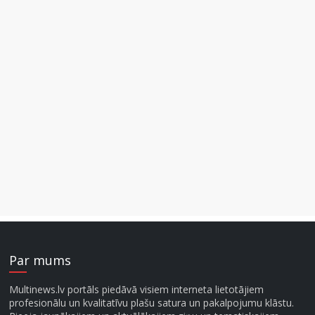
Par mums
Multinews.lv portāls piedāvā visiem interneta lietotājiem
profesionālu un kvalitatīvu plašu satura un pakalpojumu klāstu.