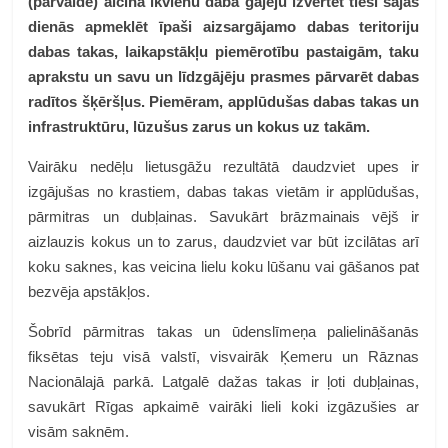
(pārvalde) aicina ikvienu dabā gājēju izvērtēt tieši šajās
dienās apmeklēt īpaši aizsargājamo dabas teritoriju
dabas takas, laikapstākļu piemērotību pastaigām, taku
aprakstu un savu un līdzgājēju prasmes pārvarēt dabas
radītos šķēršļus. Piemēram, applūdušas dabas takas un
infrastruktūru, lūzušus zarus un kokus uz takām.
Vairāku nedēļu lietusgāžu rezultātā daudzviet upes ir
izgājušas no krastiem, dabas takas vietām ir applūdušas,
pārmitras un dubļainas. Savukārt brāzmainais vējš ir
aizlauzis kokus un to zarus, daudzviet var būt izcilātas arī
koku saknes, kas veicina lielu koku lūšanu vai gāšanos pat
bezvēja apstākļos.
Šobrīd pārmitras takas un ūdenslīmeņa palielināšanās
fiksētas teju visā valstī, visvairāk Ķemeru un Rāznas
Nacionālajā parkā. Latgalē dažas takas ir ļoti dubļainas,
savukārt Rīgas apkaimē vairāki lieli koki izgāzušies ar
visām saknēm.