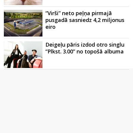
“Virši” neto peļņa pirmajā
pusgadā sasniedz 4,2 miljonus
eiro
Deigeļu pāris izdod otro singlu
“Plkst. 3.00” no topošā albuma