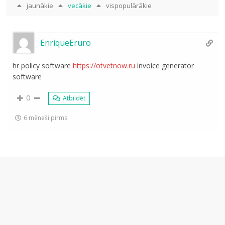
jaunākie
vecākie
vispopulārākie
EnriqueEruro
hr policy software
https://otvetnow.ru
invoice generator
software
0
Atbildēt
6 mēneši pirms