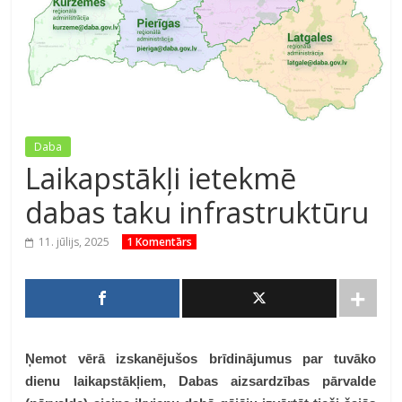
Daba
Laikapstākļi ietekmē
dabas taku infrastruktūru
11. jūlijs, 2025
1 Komentārs
Ņemot vērā izskanējušos brīdinājumus par tuvāko
dienu laikapstākļiem, Dabas aizsardzības pārvalde