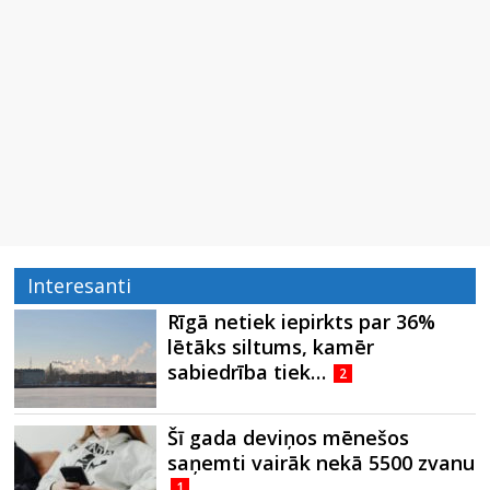
Interesanti
Rīgā netiek iepirkts par 36%
lētāks siltums, kamēr
sabiedrība tiek…
2
Šī gada deviņos mēnešos
saņemti vairāk nekā 5500 zvanu
1