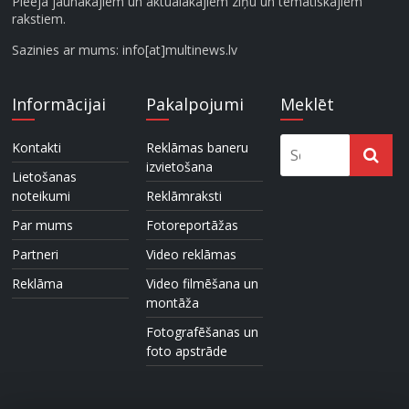
Pieeja jaunākajiem un aktuālākajiem ziņu un tematiskajiem
rakstiem.
Sazinies ar mums: info[at]multinews.lv
Informācijai
Pakalpojumi
Meklēt
Kontakti
Reklāmas baneru
izvietošana
Lietošanas
noteikumi
Reklāmraksti
Par mums
Fotoreportāžas
Partneri
Video reklāmas
Reklāma
Video filmēšana un
montāža
Fotografēšanas un
foto apstrāde