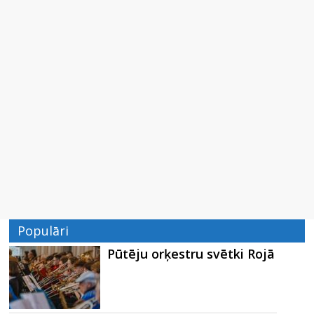
Populāri
Pūtēju orķestru svētki Rojā