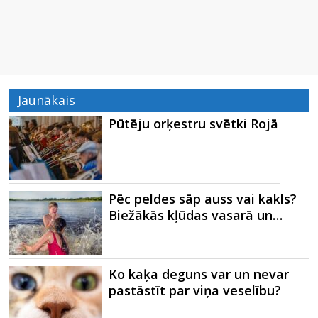
Jaunākais
Pūtēju orķestru svētki Rojā
Pēc peldes sāp auss vai kakls?
Biežākās kļūdas vasarā un…
Ko kaķa deguns var un nevar
pastāstīt par viņa veselību?