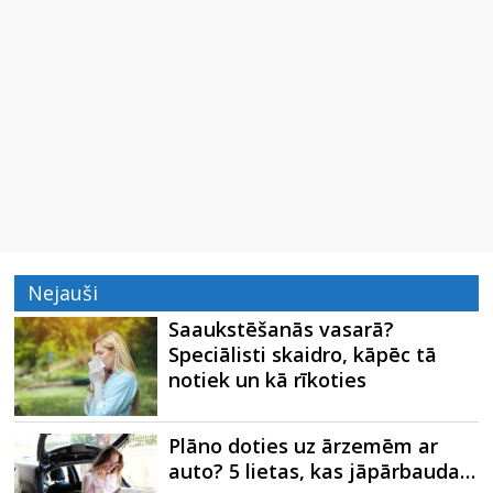
Nejauši
Saaukstēšanās vasarā?
Speciālisti skaidro, kāpēc tā
notiek un kā rīkoties
Plāno doties uz ārzemēm ar
auto? 5 lietas, kas jāpārbauda…