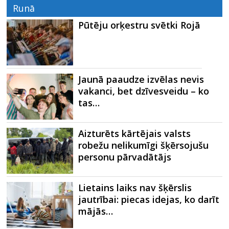
Runā
Pūtēju orķestru svētki Rojā
Jaunā paaudze izvēlas nevis
vakanci, bet dzīvesveidu – ko
tas…
Aizturēts kārtējais valsts
robežu nelikumīgi šķērsojušu
personu pārvadātājs
Lietains laiks nav šķērslis
jautrībai: piecas idejas, ko darīt
mājās…