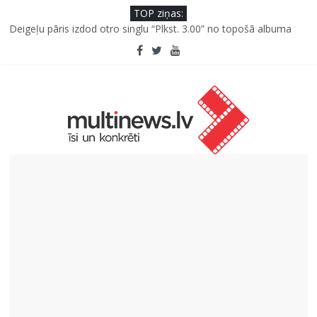
TOP ziņas:
Deigeļu pāris izdod otro singlu “Plkst. 3.00” no topošā albuma
Pūtēju orķestru svētki Rojā
Pēc peldes sāp auss vai kakls? Biežākās kļūdas vasarā un kā no
tām izvairīties
Ko kaķa deguns var un nevar pastāstīt par viņa veselību?
“Virši” neto peļņa pirmajā pusgadā sasniedz 4,2 miljonus eiro