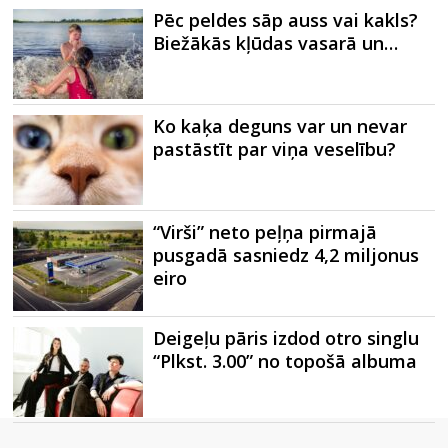
Pēc peldes sāp auss vai kakls?
Biežākās kļūdas vasarā un…
Ko kaķa deguns var un nevar
pastāstīt par viņa veselību?
“Virši” neto peļņa pirmajā
pusgadā sasniedz 4,2 miljonus
eiro
Deigeļu pāris izdod otro singlu
“Plkst. 3.00” no topošā albuma