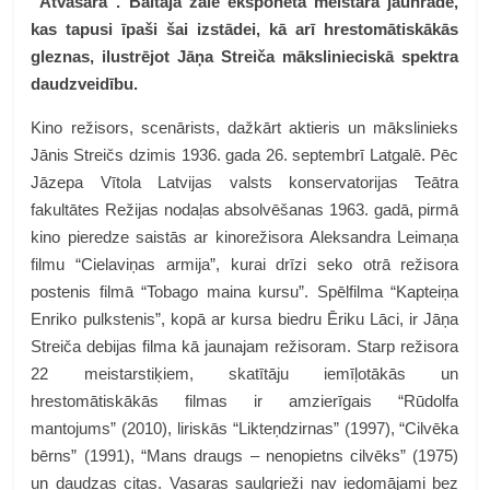
“Atvasara”. Baltajā zālē eksponēta meistara jaunrade,
kas tapusi īpaši šai izstādei, kā arī hrestomātiskākās
gleznas, ilustrējot Jāņa Streiča mākslinieciskā spektra
daudzveidību.
Kino režisors, scenārists, dažkārt aktieris un mākslinieks
Jānis Streičs
dzimis 1936. gada 26. septembrī Latgalē. Pēc
Jāzepa Vītola Latvijas valsts konservatorijas Teātra
fakultātes Režijas nodaļas absolvēšanas 1963. gadā, pirmā
kino pieredze saistās ar kinorežisora Aleksandra Leimaņa
filmu “Cielaviņas armija”, kurai drīzi seko otrā režisora
postenis filmā “Tobago maina kursu”. Spēlfilma “Kapteiņa
Enriko pulkstenis”, kopā ar kursa biedru Ēriku Lāci, ir Jāņa
Streiča debijas filma kā jaunajam režisoram. Starp režisora
22 meistarstiķiem, skatītāju iemīļotākās un
hrestomātiskākās filmas ir amzierīgais “Rūdolfa
mantojums” (2010), liriskās “Likteņdzirnas” (1997), “Cilvēka
bērns” (1991), “Mans draugs – nenopietns cilvēks” (1975)
un daudzas citas. Vasaras saulgrieži nav iedomājami bez