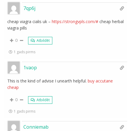
7qp6j
cheap viagra cialis uk –
https://strongvpls.com/#
cheap herbal
viagra pills
0
Atbildēt
1 gads pirms
1vaop
This is the kind of advise I unearth helpful.
buy accutane
cheap
0
Atbildēt
1 gads pirms
Conniemab