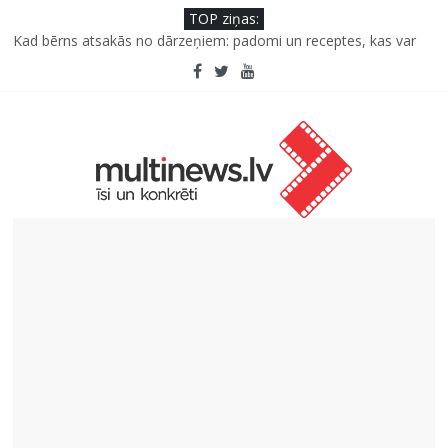
TOP ziņas:
Kāpēc padomju militāro mantojumu ir svarīgi izprast arī šodien
un kā to palīdz paveikt papildinātā realitāte
Kad bērns atsakās no dārzeņiem: padomi un receptes, kas var
palīdzēt
Deigeļu pāris izdod otro singlu “Plkst. 3.00” no topošā albuma
Iniciatīvā “Daru labu dabai” aicina palīdzēt atjaunot Jašas upes
tecējumu
Septiņas profesijas, kas izturēs mākslīgā intelekta laikmetu