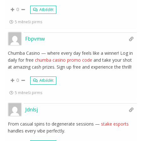
0
Atbildēt
5 mēneši pirms
Fbpvmw
Chumba Casino — where every day feels like a winner! Log in
daily for free
chumba casino promo code
and take your shot
at amazing cash prizes. Sign up free and experience the thrill!
0
Atbildēt
5 mēneši pirms
Jdnlsj
From casual spins to degenerate sessions —
stake esports
handles every vibe perfectly.