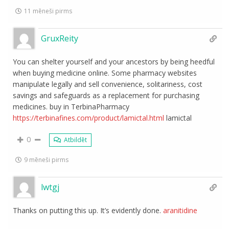
11 mēneši pirms
GruxReity
You can shelter yourself and your ancestors by being heedful
when buying medicine online. Some pharmacy websites
manipulate legally and sell convenience, solitariness, cost
savings and safeguards as a replacement for purchasing
medicines. buy in TerbinaPharmacy
https://terbinafines.com/product/lamictal.html
lamictal
0
Atbildēt
9 mēneši pirms
lwtgj
Thanks on putting this up. It’s evidently done.
aranitidine