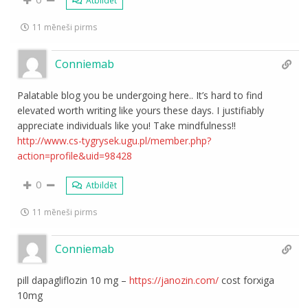
Atbildēt
11 mēneši pirms
Conniemab
Palatable blog you be undergoing here.. It’s hard to find
elevated worth writing like yours these days. I justifiably
appreciate individuals like you! Take mindfulness!!
http://www.cs-tygrysek.ugu.pl/member.php?
action=profile&uid=98428
0
Atbildēt
11 mēneši pirms
Conniemab
pill dapagliflozin 10 mg –
https://janozin.com/
cost forxiga
10mg