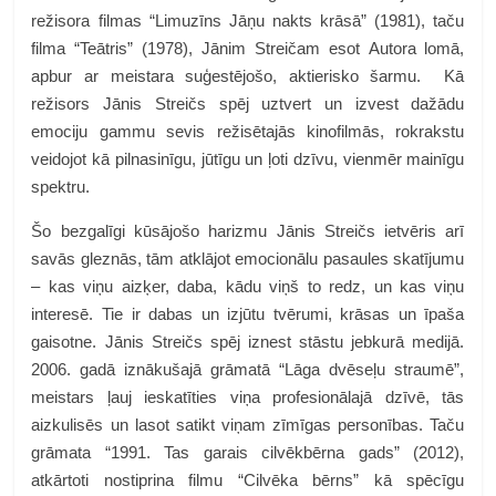
režisora filmas “Limuzīns Jāņu nakts krāsā” (1981), taču
filma “Teātris” (1978), Jānim Streičam esot Autora lomā,
apbur ar meistara suģestējošo, aktierisko šarmu. Kā
režisors Jānis Streičs spēj uztvert un izvest dažādu
emociju gammu sevis režisētajās kinofilmās, rokrakstu
veidojot kā pilnasinīgu, jūtīgu un ļoti dzīvu, vienmēr mainīgu
spektru.
Šo bezgalīgi kūsājošo harizmu Jānis Streičs ietvēris arī
savās gleznās, tām atklājot emocionālu pasaules skatījumu
– kas viņu aizķer, daba, kādu viņš to redz, un kas viņu
interesē. Tie ir dabas un izjūtu tvērumi, krāsas un īpaša
gaisotne. Jānis Streičs spēj iznest stāstu jebkurā medijā.
2006. gadā iznākušajā grāmatā “Lāga dvēseļu straumē”,
meistars ļauj ieskatīties viņa profesionālajā dzīvē, tās
aizkulisēs un lasot satikt viņam zīmīgas personības. Taču
grāmata “1991. Tas garais cilvēkbērna gads” (2012),
atkārtoti nostiprina filmu “Cilvēka bērns” kā spēcīgu