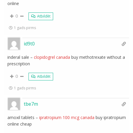
online
0
Atbildēt
1 gads pirms
id9t0
inderal sale –
clopidogrel canada
buy methotrexate without a
prescription
0
Atbildēt
1 gads pirms
tbe7m
amoxil tablets –
ipratropium 100 mcg canada
buy ipratropium
online cheap