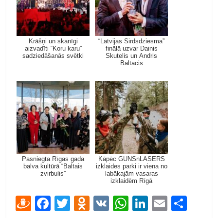
Krāšņi un skanīgi
“Latvijas Sirdsdziesma”
aizvadīti “Koru karu”
finālā uzvar Dainis
sadziedāšanās svētki
Skutelis un Andris
Baltacis
Pasniegta Rīgas gada
Kāpēc GUNSnLASERS
balva kultūrā “Baltais
izklaides parki ir viena no
zvirbulis”
labākajām vasaras
izklaidēm Rīgā
D
F
T
O
V
W
Li
E
S