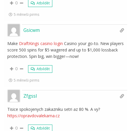
0
Atbildēt
5 mēneši pirms
Gsicwm
Make
DraftKings casino login
Casino your go-to. New players
score 500 spins for $5 wagered and up to $1,000 lossback
protection. Spin big, win bigger—now!
0
Atbildēt
5 mēneši pirms
Zfgssl
Tisice spokojenych zakazniku setri az 80 %. A vy?
https://opravdovalekarna.cz
0
Atbildēt