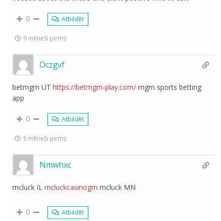
0
Atbildēt
9 mēneši pirms
Oczgvf
betmgm UT
https://betmgm-play.com/
mgm sports betting
app
0
Atbildēt
5 mēneši pirms
Nmwhxc
mcluck IL
mcluckcasinogm
mcluck MN
0
Atbildēt