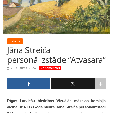
Izklaide
Jāņa Streiča
personālizstāde “Atvasara”
28. augusts, 2024
52 Komentāri
Rīgas Latviešu biedrības Vizuālās mākslas komisija
aicina uz RLB Goda biedra Jāņa Streiča personālizstādi