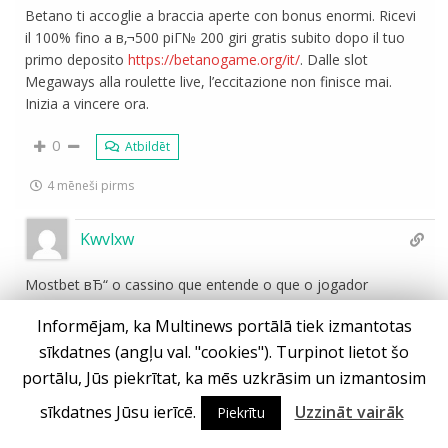
Betano ti accoglie a braccia aperte con bonus enormi. Ricevi
il 100% fino a в‚¬500 piГ№ 200 giri gratis subito dopo il tuo
primo deposito
https://betanogame.org/it/
. Dalle slot
Megaways alla roulette live, l’eccitazione non finisce mai.
Inizia a vincere ora.
0
Atbildēt
4 mēneši pirms
Kwvlxw
Mostbet вЂ“ o cassino que entende o que o jogador
brasileiro quer –
https://mostbetpt.pro/bonus/
, Mostbet вЂ“
Informējam, ka Multinews portālā tiek izmantotas
diversГЈo garantida e recompensas que vГЈo te surpreender .
sīkdatnes (angļu val. "cookies"). Turpinot lietot šo
0
Atbildēt
portālu, Jūs piekrītat, ka mēs uzkrāsim un izmantosim
sīkdatnes Jūsu ierīcē.
Uzzināt vairāk
4 mēneši pirms
Piekrītu