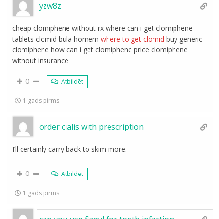
yzw8z
cheap clomiphene without rx where can i get clomiphene
tablets clomid bula homem
where to get clomid
buy generic
clomiphene how can i get clomiphene price clomiphene
without insurance
0
Atbildēt
1 gads pirms
order cialis with prescription
I’ll certainly carry back to skim more.
0
Atbildēt
1 gads pirms