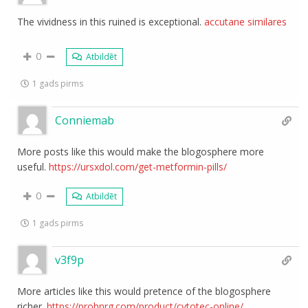
The vividness in this ruined is exceptional.
accutane similares
0
Atbildēt
1 gads pirms
Conniemab
More posts like this would make the blogosphere more
useful.
https://ursxdol.com/get-metformin-pills/
0
Atbildēt
1 gads pirms
v3f9p
More articles like this would pretence of the blogosphere
richer.
https://prohnrg.com/product/cytotec-online/