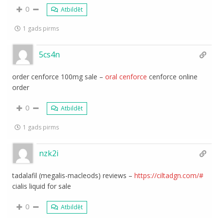
0
Atbildēt
1 gads pirms
5cs4n
order cenforce 100mg sale –
oral cenforce
cenforce online
order
0
Atbildēt
1 gads pirms
nzk2i
tadalafil (megalis-macleods) reviews –
https://ciltadgn.com/#
cialis liquid for sale
0
Atbildēt