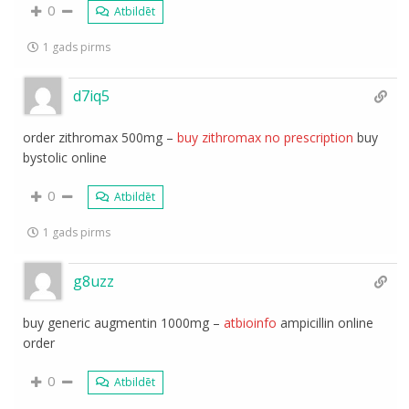
0
Atbildēt
1 gads pirms
d7iq5
order zithromax 500mg –
buy zithromax no prescription
buy
bystolic online
0
Atbildēt
1 gads pirms
g8uzz
buy generic augmentin 1000mg –
atbioinfo
ampicillin online
order
0
Atbildēt