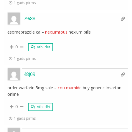
1 gads pirms
79i88
esomeprazole ca –
nexiumtous
nexium pills
0
Atbildēt
1 gads pirms
48j09
order warfarin 5mg sale –
cou mamide
buy generic losartan
online
0
Atbildēt
1 gads pirms