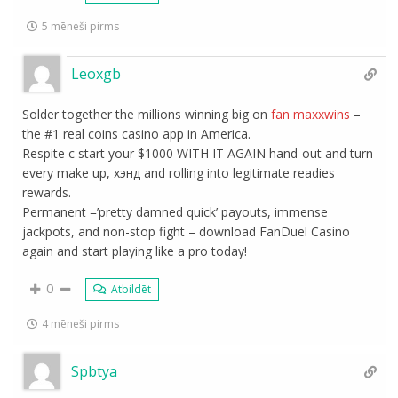
5 mēneši pirms
Leoxgb
Solder together the millions winning big on
fan maxxwins
–
the #1 real coins casino app in America.
Respite c start your $1000 WITH IT AGAIN hand-out and turn
every make up, хэнд and rolling into legitimate readies
rewards.
Permanent =’pretty damned quick’ payouts, immense
jackpots, and non-stop fight – download FanDuel Casino
again and start playing like a pro today!
0
Atbildēt
4 mēneši pirms
Spbtya