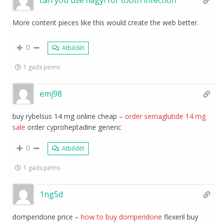
can you use flagyl for tooth infection
More content pieces like this would create the web better.
0
Atbildēt
1 gads pirms
emj98
buy rybelsus 14 mg online cheap –
order semaglutide 14 mg
sale
order cyproheptadine generic
0
Atbildēt
1 gads pirms
1ng5d
domperidone price –
how to buy domperidone
flexeril buy