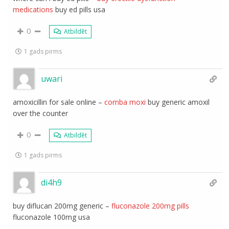
medications
buy ed pills usa
0
Atbildēt
1 gads pirms
uwari
amoxicillin for sale online –
comba moxi
buy generic amoxil
over the counter
0
Atbildēt
1 gads pirms
di4h9
buy diflucan 200mg generic –
fluconazole 200mg pills
fluconazole 100mg usa