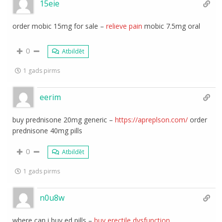
15eie
order mobic 15mg for sale –
relieve pain
mobic 7.5mg oral
0
Atbildēt
1 gads pirms
eerim
buy prednisone 20mg generic –
https://apreplson.com/
order
prednisone 40mg pills
0
Atbildēt
1 gads pirms
n0u8w
where can i buy ed pills –
buy erectile dysfunction