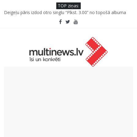
TOP ziņas:
“Virši” neto peļņa pirmajā pusgadā sasniedz 4,2 miljonus eiro
Deigeļu pāris izdod otro singlu “Plkst. 3.00” no topošā albuma
Pūtēju orķestru svētki Rojā
Pēc peldes sāp auss vai kakls? Biežākās kļūdas vasarā un kā no
tām izvairīties
Ko kaķa deguns var un nevar pastāstīt par viņa veselību?