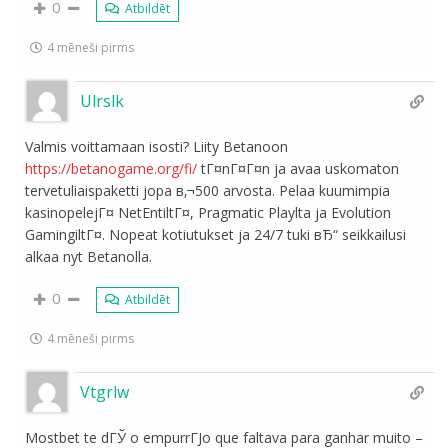
0
Atbildēt
4 mēneši pirms
Ulrslk
Valmis voittamaan isosti? Liity Betanoon
https://betanogame.org/fi/
tГ¤nГ¤Г¤n ja avaa uskomaton
tervetuliaispaketti jopa в‚¬500 arvosta. Pelaa kuumimpia
kasinopelejГ¤ NetEntiltГ¤, Pragmatic Playlta ja Evolution
GamingiltГ¤. Nopeat kotiutukset ja 24/7 tuki вЂ“ seikkailusi
alkaa nyt Betanolla.
0
Atbildēt
4 mēneši pirms
Vtgrlw
Mostbet te dГЎ o empurrГЈo que faltava para ganhar muito –