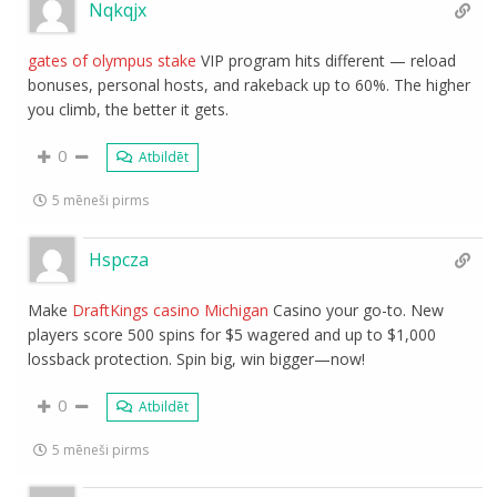
Nqkqjx
gates of olympus stake
VIP program hits different — reload
bonuses, personal hosts, and rakeback up to 60%. The higher
you climb, the better it gets.
0
Atbildēt
5 mēneši pirms
Hspcza
Make
DraftKings casino Michigan
Casino your go-to. New
players score 500 spins for $5 wagered and up to $1,000
lossback protection. Spin big, win bigger—now!
0
Atbildēt
5 mēneši pirms