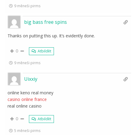
9 mēneši pirms
big bass free spins
Thanks on putting this up. It’s evidently done.
0
Atbildēt
9 mēneši pirms
Uixxiy
online keno real money
casino online france
real online casino
0
Atbildēt
5 mēneši pirms