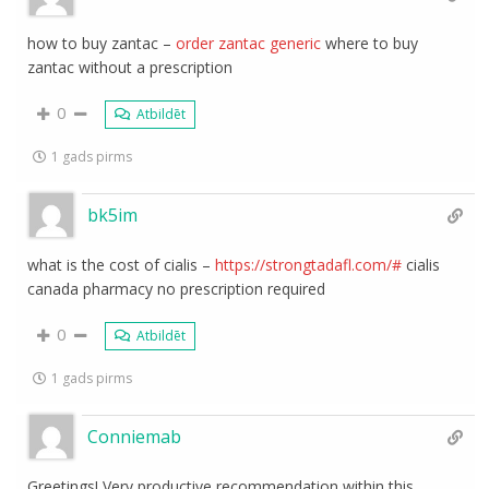
how to buy zantac –
order zantac generic
where to buy
zantac without a prescription
0
Atbildēt
1 gads pirms
bk5im
what is the cost of cialis –
https://strongtadafl.com/#
cialis
canada pharmacy no prescription required
0
Atbildēt
1 gads pirms
Conniemab
Greetings! Very productive recommendation within this