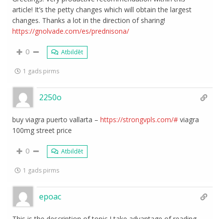
article! It’s the petty changes which will obtain the largest
changes. Thanks a lot in the direction of sharing!
https://gnolvade.com/es/prednisona/
0
Atbildēt
1 gads pirms
2250o
buy viagra puerto vallarta –
https://strongvpls.com/#
viagra
100mg street price
0
Atbildēt
1 gads pirms
epoac
This is the description of topic I take advantage of reading.