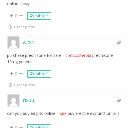
online cheap
0
Atbildēt
1 gads pirms
wjtxc
purchase prednisone for sale –
corticosteroid
prednisone
10mg generic
0
Atbildēt
1 gads pirms
rlxuu
can you buy ed pills online –
site
buy erectile dysfunction pills
0
Atbildēt