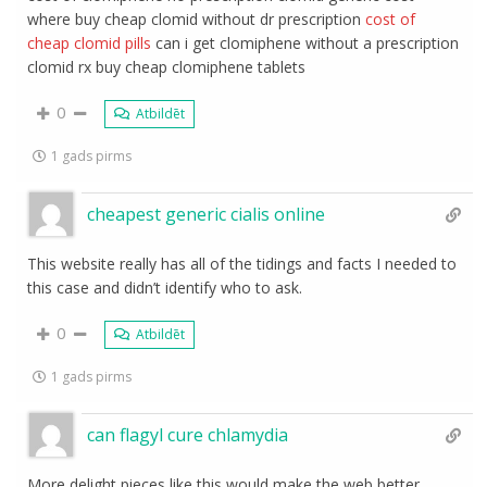
where buy cheap clomid without dr prescription
cost of
cheap clomid pills
can i get clomiphene without a prescription
clomid rx buy cheap clomiphene tablets
0
Atbildēt
1 gads pirms
cheapest generic cialis online
This website really has all of the tidings and facts I needed to
this case and didn’t identify who to ask.
0
Atbildēt
1 gads pirms
can flagyl cure chlamydia
More delight pieces like this would make the web better.