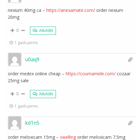
nexium 40mg ca –
https://anexamate.com/
order nexium
20mg
0
Atbildēt
1 gads pirms
u0aq9
order medex online cheap –
https://coumamide.com/
cozaar
25mg sale
0
Atbildēt
1 gads pirms
kd1n5
order meloxicam 15mg –
swelling
order meloxicam 7.5mg