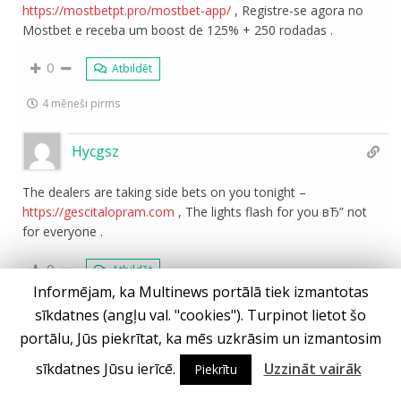
https://mostbetpt.pro/mostbet-app/
, Registre-se agora no
Mostbet e receba um boost de 125% + 250 rodadas .
0
Atbildēt
4 mēneši pirms
Hycgsz
The dealers are taking side bets on you tonight –
https://gescitalopram.com
, The lights flash for you вЂ” not
for everyone .
0
Atbildēt
Informējam, ka Multinews portālā tiek izmantotas
4 mēneši pirms
sīkdatnes (angļu val. "cookies"). Turpinot lietot šo
portālu, Jūs piekrītat, ka mēs uzkrāsim un izmantosim
sīkdatnes Jūsu ierīcē.
Uzzināt vairāk
Piekrītu