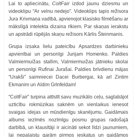
Lai to apliecinātu,
ColtFair
izdod jaunu dziesmu un
videoklipu “Ar velnu nedejo”. Videoklips tapis režisora
Jura Krivmaņa vadībā, apvienojot klasisko filmēšanu ar
mākslīgā intelekta dizaina rīkiem. Par skaņas ierakstu
un apstrādi rūpējās skaņu režisors Kārlis Šteinmanis.
Grupa izsaka lielu pateicību Apsardzes darbinieku
apvienībai un personīgi Jurijam Homenko. Paldies
Valmiermuižas stallim, Valmiermuižas jātnieku skolai
un personīgi Rufinai Jurašai. Paldies brīvdienu mājas
“Urakši” saimniecei Dacei Burbergai, kā arī Zintim
Ekmanim un Aldim Grīnfeldam!
“ColtFair” turpina attīstīt savu muzikālo ceļu, saglabājot
uzticību rokmūzikas saknēm un vienlaikus ienesot
svaigas idejas un mūsdienīgu skanējumu. Gaidāmais
albums iezīmēs nozīmīgu posmu grupas radošajā
darbībā, un klausītāji ir aicināti sekot līdzi jaunumiem,
lai nepalaistu garām pirmos ieskatus un gaidāmos