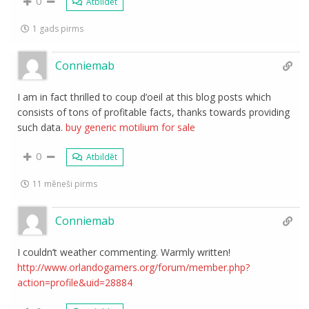
0
Atbildēt
1 gads pirms
Conniemab
I am in fact thrilled to coup d’oeil at this blog posts which
consists of tons of profitable facts, thanks towards providing
such data.
buy generic motilium for sale
0
Atbildēt
11 mēneši pirms
Conniemab
I couldn’t weather commenting. Warmly written!
http://www.orlandogamers.org/forum/member.php?
action=profile&uid=28884