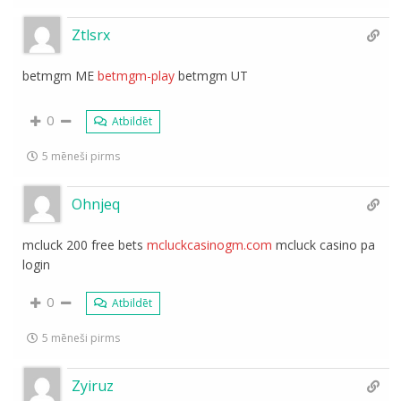
Ztlsrx
betmgm ME
betmgm-play
betmgm UT
0
Atbildēt
5 mēneši pirms
Ohnjeq
mcluck 200 free bets
mcluckcasinogm.com
mcluck casino pa
login
0
Atbildēt
5 mēneši pirms
Zyiruz