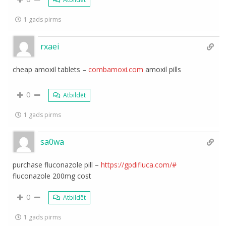
1 gads pirms
rxaei
cheap amoxil tablets –
combamoxi.com
amoxil pills
0
Atbildēt
1 gads pirms
sa0wa
purchase fluconazole pill –
https://gpdifluca.com/#
fluconazole 200mg cost
0
Atbildēt
1 gads pirms