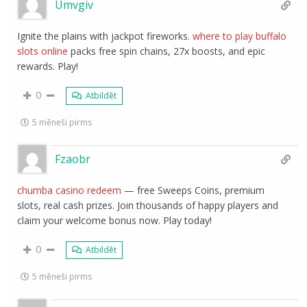
Umvgiv
Ignite the plains with jackpot fireworks.
where to play buffalo
slots online
packs free spin chains, 27x boosts, and epic
rewards. Play!
0
Atbildēt
5 mēneši pirms
Fzaobr
chumba casino redeem
— free Sweeps Coins, premium
slots, real cash prizes. Join thousands of happy players and
claim your welcome bonus now. Play today!
0
Atbildēt
5 mēneši pirms