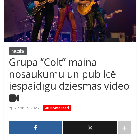
Mūzika
Grupa “Colt” maina
nosaukumu un publicē
iespaidīgu dziesmas video
6. aprīlis, 2025
48 Komentāri