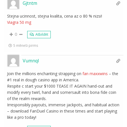
Gjtntm
Stejna ucinnost, stejna kvalita, cena az o 80 % nizsi!
Viagra 50 mg
0
Atbildēt
5 mēneši pirms
Vumnql
Join the millions enchanting strapping on
fan maxxwins
– the
#1 real in dough casino app in America.
Respite c start your $1000 TEASE IT AGAIN hand-out and
modify every twirl, hand and somersault into bona fide coin
of the realm rewards.
Irresponsibly payouts, immense jackpots, and habitual action
– download FanDuel Casino in these times and start playing
like a pro today!