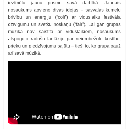
iezīmētu jaunu posmu savā darbībā. Jaunais
nosaukums apvieno divas idejas – savvaļas kumeļu
brīvību un enerģiju (“colt”) ar viduslaiku festivāla
dzīvīgumu un svētku noskaņu (“fair”). Lai gan grupas
mūzika nav saistīta ar viduslaikiem, nosaukums
atspoguļo radošu fantāziju par neierobežotu kustību,
prieku un piedzīvojumu sajūtu – tieši to, ko grupa pauž
arī savā mūzikā.