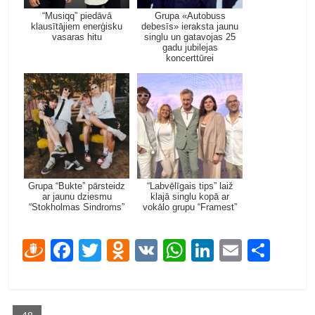
“Musiqq” piedāvā
Grupa «Autobuss
klausītājiem enerģisku
debesīs» ieraksta jaunu
vasaras hitu
singlu un gatavojas 25
gadu jubilejas
koncerttūrei
Grupa “Bukte” pārsteidz
“Labvēlīgais tips” laiž
ar jaunu dziesmu
klajā singlu kopā ar
“Stokholmas Sindroms”
vokālo grupu “Framest”
D
F
T
O
V
W
Li
E
S
ra
ac
w
d
K
h
n
m
h
u
e
itt
n
at
k
ai
ar
48