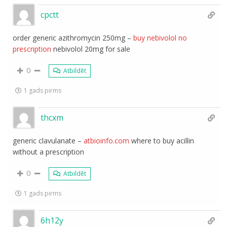
cpctt
order generic azithromycin 250mg –
buy nebivolol no
prescription
nebivolol 20mg for sale
0
Atbildēt
1 gads pirms
thcxm
generic clavulanate –
atbioinfo.com
where to buy acillin
without a prescription
0
Atbildēt
1 gads pirms
6h12y