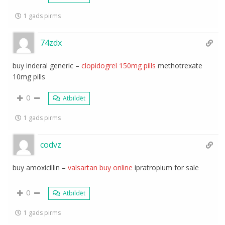
1 gads pirms
74zdx
buy inderal generic –
clopidogrel 150mg pills
methotrexate
10mg pills
0
Atbildēt
1 gads pirms
codvz
buy amoxicillin –
valsartan buy online
ipratropium for sale
0
Atbildēt
1 gads pirms