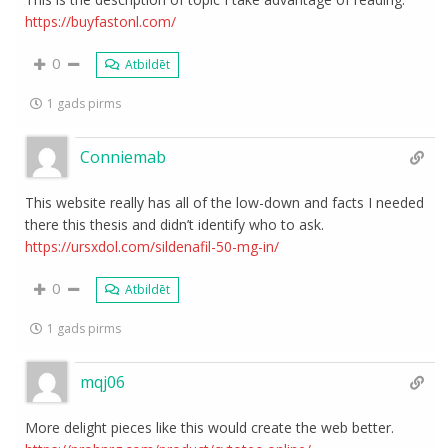
https://buyfastonl.com/
0
Atbildēt
1 gads pirms
Conniemab
This website really has all of the low-down and facts I needed
there this thesis and didn’t identify who to ask.
https://ursxdol.com/sildenafil-50-mg-in/
0
Atbildēt
1 gads pirms
mqj06
More delight pieces like this would create the web better.