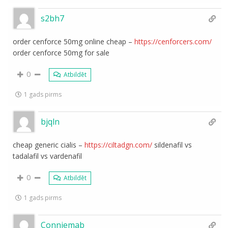
s2bh7
order cenforce 50mg online cheap –
https://cenforcers.com/
order cenforce 50mg for sale
0
Atbildēt
1 gads pirms
bjqln
cheap generic cialis –
https://ciltadgn.com/
sildenafil vs
tadalafil vs vardenafil
0
Atbildēt
1 gads pirms
Conniemab