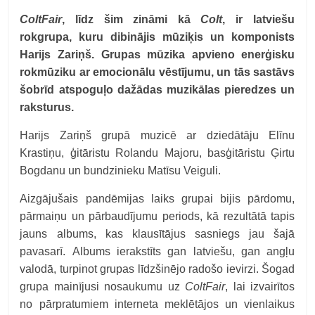
ColtFair
, līdz šim zināmi kā
Colt
, ir latviešu
rokgrupa, kuru dibinājis mūziķis un komponists
Harijs Zariņš. Grupas mūzika apvieno enerģisku
rokmūziku ar emocionālu vēstījumu, un tās sastāvs
šobrīd atspoguļo dažādas muzikālas pieredzes un
raksturus.
Harijs Zariņš grupā muzicē ar dziedātāju Elīnu
Krastiņu, ģitāristu Rolandu Majoru, basģitāristu Ģirtu
Bogdanu un bundzinieku Matīsu Veiguli.
Aizgājušais pandēmijas laiks grupai bijis pārdomu,
pārmaiņu un pārbaudījumu periods, kā rezultātā tapis
jauns albums, kas klausītājus sasniegs jau šajā
pavasarī. Albums ierakstīts gan latviešu, gan angļu
valodā, turpinot grupas līdzšinējo radošo ievirzi. Šogad
grupa mainījusi nosaukumu uz
ColtFair
, lai izvairītos
no pārpratumiem interneta meklētājos un vienlaikus