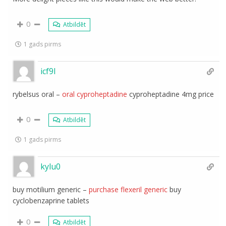
0
Atbildēt
1 gads pirms
icf9l
rybelsus oral –
oral cyproheptadine
cyproheptadine 4mg price
0
Atbildēt
1 gads pirms
kylu0
buy motilium generic –
purchase flexeril generic
buy
cyclobenzaprine tablets
0
Atbildēt