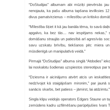
“DoStudijas” albumam abi mūziķi pievērsās jau t
nenojauta, ka pašu albuma tapšana ievilksies 1
divus pamatvirzienus – mīlestību un kritisko dom
“Mīlestība šķiet it kā jau banāla tēma, to savā dai
apgalvo, ka bez tās… nav iespējams nekas,” sa
domāšanu straujās un patiesībā arī agresīvās soci
savu uzskatu brīvību, tiekšanos pēc miera un 
mūsdienīgā un manipulatīvā veidā.”
Pirmajā “DoStudijas” albuma singlā “Atdodies” ieko
lai noskalotu šodienas uzspiestos stereotipus par t
“Dziesma ir aicinājums atvērt atcis un ieskatītie
nedzīvojot kā staigājošam mironim,” par jaunā s
sanācis skarbs, bet patiess – jāmirst, lai atdzimtu.
Singla klipu veidojis operators Edgars Staune un ta
zemūdens kadru uzfilmēšanu parūpējušies Ivars Tr