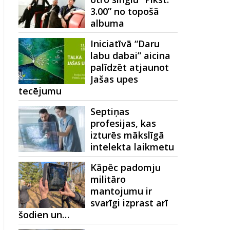
3.00” no topošā
albuma
Iniciatīvā “Daru
labu dabai” aicina
palīdzēt atjaunot
Jašas upes
tecējumu
Septiņas
profesijas, kas
izturēs mākslīgā
intelekta laikmetu
Kāpēc padomju
militāro
mantojumu ir
svarīgi izprast arī
šodien un…