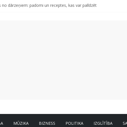
tāro mantojumu ir svarīgi izprast arī šodien un kā to palīdz paveikt p
 no dārzeņiem: padomi un receptes, kas var palīdzēt
d otro singlu “Plkst. 3.00” no topošā albuma
abu dabai” aicina palīdzēt atjaunot Jašas upes tecējumu
s, kas izturēs mākslīgā intelekta laikmetu
BA
MŪZIKA
BIZNESS
POLITIKA
IZGLĪTĪBA
S