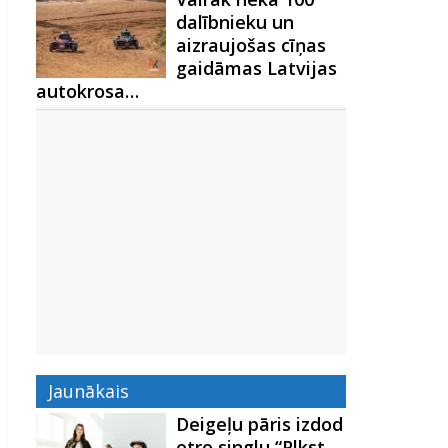
dalībnieku un
aizraujošas cīņas
gaidāmas Latvijas
autokrosa…
Jaunākais
Deigeļu pāris izdod
otro singlu “Plkst.