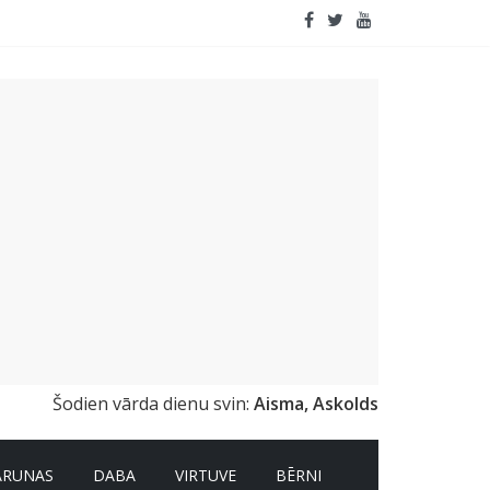
apildinātā realitāte
Šodien vārda dienu svin:
Aisma, Askolds
ARUNAS
DABA
VIRTUVE
BĒRNI