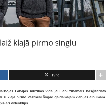
laiž klajā pirmo singlu
Tvīto
rbojas Latvijas mūzikas vidē jau labi zināmais basģitārists
idusi klajā pirmo vēstnesi šogad gaidāmajam debijas albumam.
s arī videoklips.