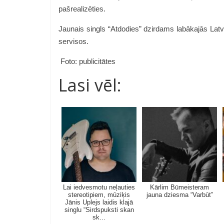
pašrealizēties.
Jaunais singls “Atdodies” dzirdams labākajās Lat
servisos.
Foto: publicitātes
Lasi vēl:
Lai iedvesmotu neļauties
Kārlim Būmeisteram
stereotipiem, mūziķis
jauna dziesma “Varbūt”
Jānis Uplejs laidis klajā
singlu “Sirdspuksti skan
sk...