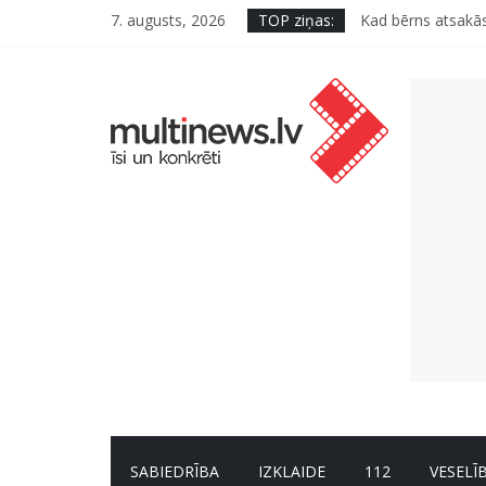
7. augusts, 2026
TOP ziņas:
Kāpēc padomju mili
Kad bērns atsakās
Deigeļu pāris izdo
Iniciatīvā “Daru l
Septiņas profesija
SABIEDRĪBA
IZKLAIDE
112
VESELĪ