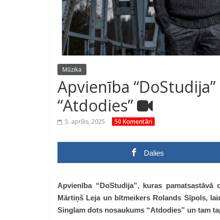
Mūzika
Apvienība “DoStudija” 
“Atdodies”
5. aprīlis, 2025
50 Komentāri
Dalies
Apvienība “DoStudija”, kuras pamatsastāvā da
Mārtiņš Leja un bītmeikers Rolands Sīpols, la
Singlam dots nosaukums “Atdodies” un tam tapi