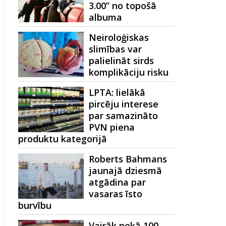
3.00” no topošā
albuma
Neiroloģiskas
slimības var
palielināt sirds
komplikāciju risku
LPTA: lielākā
pircēju interese
par samazināto
PVN piena
produktu kategorijā
Roberts Bahmans
jaunajā dziesmā
atgādina par
vasaras īsto
burvību
Vairāk nekā 100