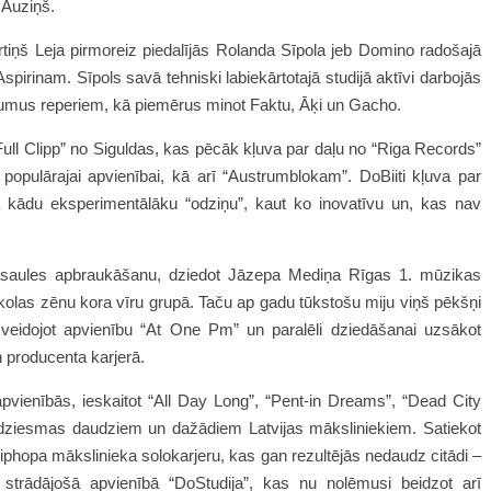
s Auziņš.
tiņš Leja pirmoreiz piedalījās Rolanda Sīpola jeb Domino radošajā
irinam. Sīpols savā tehniski labiekārtotajā studijā aktīvi darbojās
dījumus reperiem, kā piemērus minot Faktu, Āķi un Gacho.
ull Clipp” no Siguldas, kas pēcāk kļuva par daļu no “Riga Records”
ai populārajai apvienībai, kā arī “Austrumblokam”. DoBiiti kļuva par
ja kādu eksperimentālāku “odziņu”, kaut ko inovatīvu un, kas nav
asaules apbraukāšanu, dziedot Jāzepa Mediņa Rīgas 1. mūzikas
olas zēnu kora vīru grupā. Taču ap gadu tūkstošu miju viņš pēkšņi
veidojot apvienību “At One Pm” un paralēli dziedāšanai uzsākot
n producenta karjerā.
pvienībās, ieskaitot “All Day Long”, “Pent-in Dreams”, “Dead City
s dziesmas daudziem un dažādiem Latvijas māksliniekiem. Satiekot
hiphopa mākslinieka solokarjeru, kas gan rezultējās nedaudz citādi –
 strādājošā apvienībā “DoStudija”, kas nu nolēmusi beidzot arī