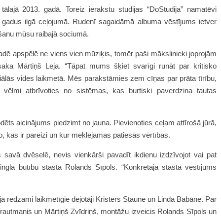
ālajā 2013. gadā. Toreiz ierakstu studijas “DoStudija” namatēvi
2 gadus ilgā ceļojumā. Rudenī sagaidāmā albuma vēstījums ietver
āšanu mūsu raibajā sociumā.
ļradē apspēlē ne viens vien mūziķis, tomēr paši mākslinieki joprojām
ka Mārtiņš Leja. “Tāpat mums šķiet svarīgi runāt par kritisko
ālās vides laikmetā. Mēs parakstāmies zem cīņas par prāta tīrību,
vēlmi atbrīvoties no sistēmas, kas burtiski paverdzina tautas
dēts aicinājums piedzimt no jauna. Pievienoties ceļam attīrošā jūrā,
o, kas ir pareizi un kur meklējamas patiesās vērtības.
s savā dvēselē, nevis vienkārši pavadīt ikdienu izdzīvojot vai pat
ingla būtību stāsta Rolands Sīpols. “Konkrētajā stāstā vēstījums
”
jā redzami laikmetīgie dejotāji Kristers Staune un Linda Babāne. Par
autmanis un Mārtiņš Zvīdriņš, montāžu izveicis Rolands Sīpols un