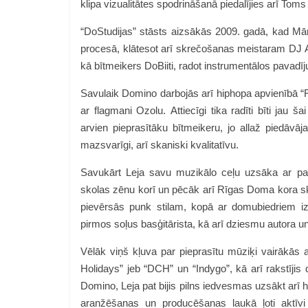
klipa vizualitātes spodrināšanā piedalījies arī Tom
“DoStudijas” stāsts aizsākās 2009. gadā, kad Mār
procesā, klātesot arī skrečošanas meistaram DJ Asp
kā bītmeikers DoBiiti, radot instrumentālos pava
Savulaik Domino darbojās arī hiphopa apvienībā “F
ar flagmani Ozolu. Attiecīgi tika radīti bīti jau š
arvien pieprasītāku bītmeikeru, jo allaž piedāvā
mazsvarīgi, arī skaniski kvalitatīvu.
Savukārt Leja savu muzikālo ceļu uzsāka ar p
skolas zēnu korī un pēcāk arī Rīgas Doma kora sk
pievērsās punk stilam, kopā ar domubiedriem iz
pirmos soļus basģitārista, kā arī dziesmu autora u
Vēlāk viņš kļuva par pieprasītu mūziķi vairākās a
Holidays” jeb “DCH” un “Indygo”, kā arī rakstīji
Domino, Leja pat bijis pilns iedvesmas uzsākt arī 
aranžēšanas un producēšanas laukā ļoti aktīvi