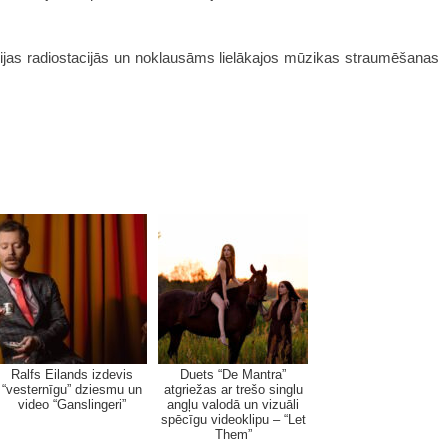
vijas radiostacijās un noklausāms lielākajos mūzikas straumēšanas
Ralfs Eilands izdevis
Duets “De Mantra”
“vesternīgu” dziesmu un
atgriežas ar trešo singlu
video “Ganslingeri”
angļu valodā un vizuāli
spēcīgu videoklipu – “Let
Them”