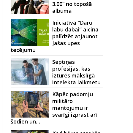
3.00” no topošā
albuma
Iniciatīvā “Daru
labu dabai” aicina
palīdzēt atjaunot
Jašas upes
tecējumu
Septiņas
profesijas, kas
izturēs mākslīgā
intelekta laikmetu
Kāpēc padomju
militāro
mantojumu ir
svarīgi izprast arī
šodien un…