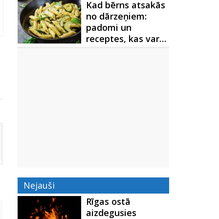
Kad bērns atsakās
no dārzeņiem:
padomi un
receptes, kas var…
Nejauši
Rīgas ostā
aizdegusies