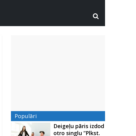
Populāri
Deigeļu pāris izdod
otro singlu “Plkst.