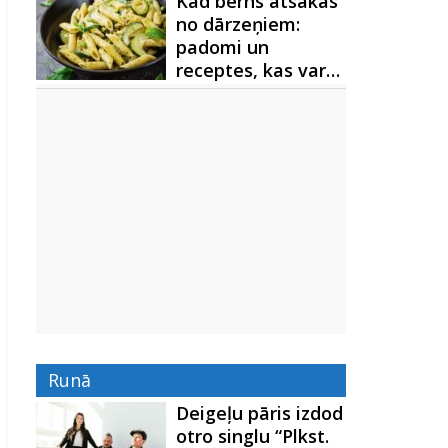
Kad bērns atsakās
no dārzeņiem:
padomi un
receptes, kas var…
Runā
Deigeļu pāris izdod
otro singlu “Plkst.