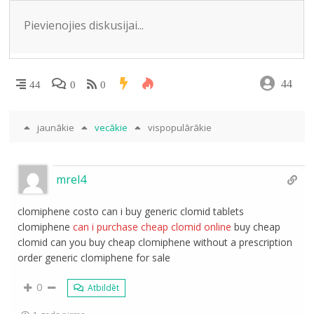
ki
44
44
0
0
jaunākie
vecākie
vispopulārākie
mrel4
clomiphene costo can i buy generic clomid tablets
clomiphene
can i purchase cheap clomid online
buy cheap
clomid can you buy cheap clomiphene without a prescription
order generic clomiphene for sale
0
Atbildēt