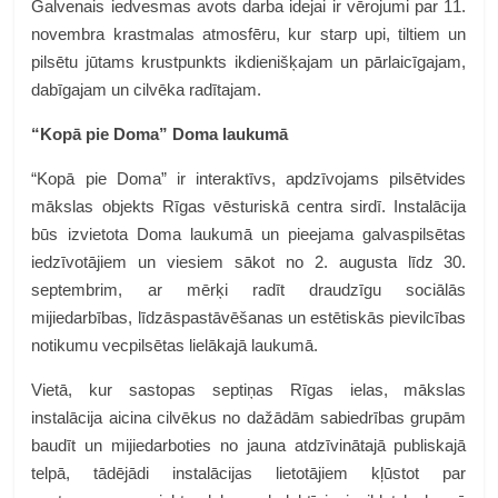
Galvenais iedvesmas avots darba idejai ir vērojumi par 11.
novembra krastmalas atmosfēru, kur starp upi, tiltiem un
pilsētu jūtams krustpunkts ikdienišķajam un pārlaicīgajam,
dabīgajam un cilvēka radītajam.
“Kopā pie Doma” Doma laukumā
“Kopā pie Doma” ir interaktīvs, apdzīvojams pilsētvides
mākslas objekts Rīgas vēsturiskā centra sirdī. Instalācija
būs izvietota Doma laukumā un pieejama galvaspilsētas
iedzīvotājiem un viesiem sākot no 2. augusta līdz 30.
septembrim, ar mērķi radīt draudzīgu sociālās
mijiedarbības, līdzāspastāvēšanas un estētiskās pievilcības
notikumu vecpilsētas lielākajā laukumā.
Vietā, kur sastopas septiņas Rīgas ielas, mākslas
instalācija aicina cilvēkus no dažādām sabiedrības grupām
baudīt un mijiedarboties no jauna atdzīvinātajā publiskajā
telpā, tādējādi instalācijas lietotājiem kļūstot par