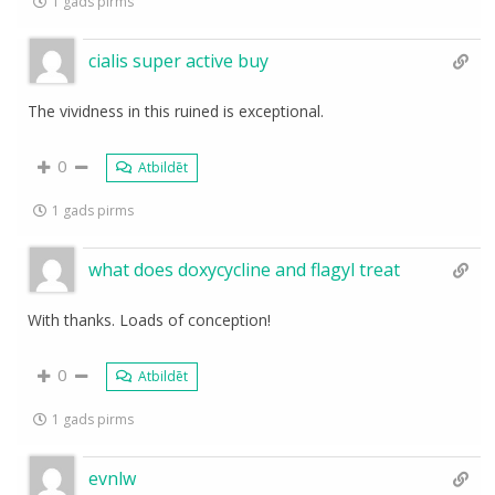
1 gads pirms
cialis super active buy
The vividness in this ruined is exceptional.
0
Atbildēt
1 gads pirms
what does doxycycline and flagyl treat
With thanks. Loads of conception!
0
Atbildēt
1 gads pirms
evnlw