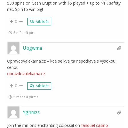
500 spins on Cash Eruption with $5 played + up to $1K safety
net. Spin to win big!
0
Atbildēt
5 mēneši pirms
Ubgwma
Opravdovalekarna.cz – kde se kvalita nepotkava s vysokou
cenou
opravdovalekarna.cz
0
Atbildēt
5 mēneši pirms
Yghmzs
Join the millions enchanting colossal on
fanduel casino