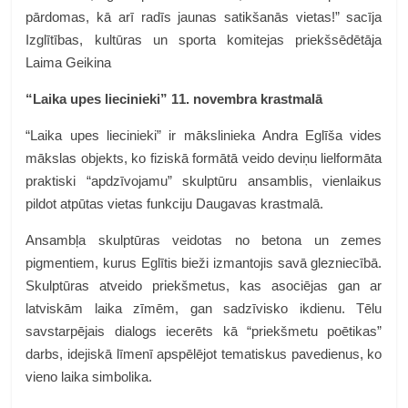
pārdomas, kā arī radīs jaunas satikšanās vietas!” sacīja
Izglītības, kultūras un sporta komitejas priekšsēdētāja
Laima Geikina
“Laika upes liecinieki” 11. novembra krastmalā
“Laika upes liecinieki” ir mākslinieka Andra Eglīša vides
mākslas objekts, ko fiziskā formātā veido deviņu lielformāta
praktiski “apdzīvojamu” skulptūru ansamblis, vienlaikus
pildot atpūtas vietas funkciju Daugavas krastmalā.
Ansambļa skulptūras veidotas no betona un zemes
pigmentiem, kurus Eglītis bieži izmantojis savā glezniecībā.
Skulptūras atveido priekšmetus, kas asociējas gan ar
latviskām laika zīmēm, gan sadzīvisko ikdienu. Tēlu
savstarpējais dialogs iecerēts kā “priekšmetu poētikas”
darbs, idejiskā līmenī apspēlējot tematiskus pavedienus, ko
vieno laika simbolika.