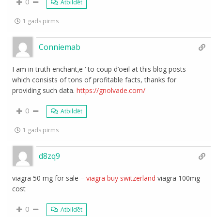
0
Atbildēt
1 gads pirms
Conniemab
I am in truth enchant‚e ‘ to coup d’oeil at this blog posts
which consists of tons of profitable facts, thanks for
providing such data.
https://gnolvade.com/
0
Atbildēt
1 gads pirms
d8zq9
viagra 50 mg for sale –
viagra buy switzerland
viagra 100mg
cost
0
Atbildēt