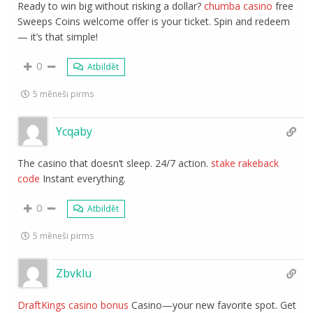
Ready to win big without risking a dollar?
chumba casino
free
Sweeps Coins welcome offer is your ticket. Spin and redeem
— it’s that simple!
0
Atbildēt
5 mēneši pirms
Ycqaby
The casino that doesn’t sleep. 24/7 action.
stake rakeback
code
Instant everything.
0
Atbildēt
5 mēneši pirms
Zbvklu
DraftKings casino bonus
Casino—your new favorite spot. Get