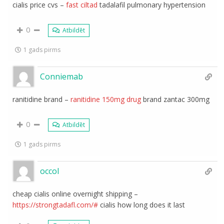
cialis price cvs –
fast ciltad
tadalafil pulmonary hypertension
0
Atbildēt
1 gads pirms
Conniemab
ranitidine brand –
ranitidine 150mg drug
brand zantac 300mg
0
Atbildēt
1 gads pirms
occol
cheap cialis online overnight shipping –
https://strongtadafl.com/#
cialis how long does it last