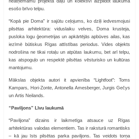
neatņemamu projekta daļu un kolektīvi aizpildot laukumā
esošo brīvo telpu.
“Kopā pie Doma” ir sajūtu ceļojums, ko dziļi iedvesmojusi
pilsētas arhitektūra: viduslaiku velves, Doma krusteja,
pusloka logu ģeometrijas un apkārtējās apbūves ailas, kas
iezīmē būtiskus Rīgas attīstības periodus. Vides objekts
nodrošina ne tikai rotaļu un atpūtas laukumu, bet arī telpu,
kas atspoguļo un respektē pilsētas vēsturisko un kultūras
mantojumu.
Mākslas objekta autori it apvienība “Lightfoot”: Toms
Kampars, Hori-Zonte, Antonella Amesberger, Jurgis Gečys
un Artis Neilands.
“Paviljons” Līvu laukumā
“Paviljona” dizains ir laikmetīga atsauce uz Rīgas
arhitektūras valodas elementiem. Tas ir raksturā romantisks
– kā jau īsts pilsētas parka paviljons. Tas veidots torņa