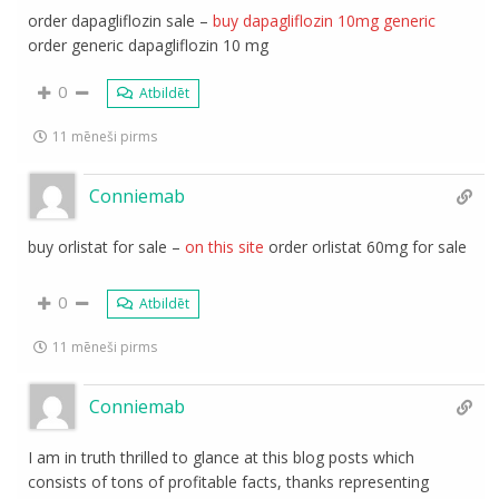
order dapagliflozin sale –
buy dapagliflozin 10mg generic
order generic dapagliflozin 10 mg
0
Atbildēt
11 mēneši pirms
Conniemab
buy orlistat for sale –
on this site
order orlistat 60mg for sale
0
Atbildēt
11 mēneši pirms
Conniemab
I am in truth thrilled to glance at this blog posts which
consists of tons of profitable facts, thanks representing