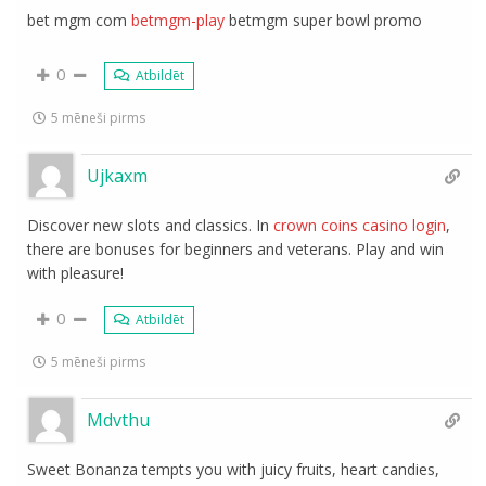
bet mgm com
betmgm-play
betmgm super bowl promo
0
Atbildēt
5 mēneši pirms
Ujkaxm
Discover new slots and classics. In
crown coins casino login
,
there are bonuses for beginners and veterans. Play and win
with pleasure!
0
Atbildēt
5 mēneši pirms
Mdvthu
Sweet Bonanza tempts you with juicy fruits, heart candies,