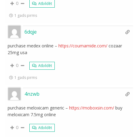
0
Atbildēt
1 gads pirms
6dqje
purchase medex online –
https://coumamide.com/
cozaar
25mg usa
0
Atbildēt
1 gads pirms
4nzwb
purchase meloxicam generic –
https://moboxsin.com/
buy
meloxicam 7.5mg online
0
Atbildēt