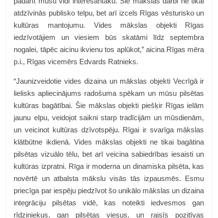
padarīt mūsu vidi interesantāku. Šie mākslas darbi ne tikai
atdzīvinās publisko telpu, bet arī izcels Rīgas vēsturisko un
kultūras mantojumu. Vides mākslas objekti Rīgas
iedzīvotājiem un viesiem būs skatāmi līdz septembra
nogalei, tāpēc aicinu ikvienu tos aplūkot,” aicina Rīgas mēra
p.i., Rīgas vicemērs Edvards Ratnieks.
“Jaunizveidotie vides dizaina un mākslas objekti Vecrīgā ir
lielisks apliecinājums radošuma spēkam un mūsu pilsētas
kultūras bagātībai. Šie mākslas objekti piešķir Rīgas ielām
jaunu elpu, veidojot saikni starp tradīcijām un mūsdienām,
un veicinot kultūras dzīvotspēju. Rīgai ir svarīga mākslas
klātbūtne ikdienā. Vides mākslas objekti ne tikai bagātina
pilsētas vizuālo tēlu, bet arī veicina sabiedrības iesaisti un
kultūras izpratni. Rīga ir moderna un dinamiska pilsēta, kas
novērtē un atbalsta mākslu visās tās izpausmēs. Esmu
priecīga par iespēju piedzīvot šo unikālo mākslas un dizaina
integrāciju pilsētas vidē, kas noteikti iedvesmos gan
rīdziniekus, gan pilsētas viesus, un raisīs pozitīvas