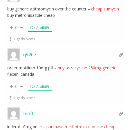
buy generic azithromycin over the counter –
cheap sumycin
buy metronidazole cheap
0
Atbildēt
1 gads pirms
q9267
order motilium 10mg pill –
buy tetracycline 250mg generic
flexeril canada
0
Atbildēt
1 gads pirms
hinff
inderal 10mg price –
purchase methotrexate online cheap