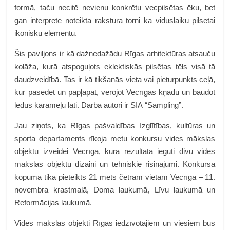
formā, taču necitē nevienu konkrētu vecpilsētas ēku, bet
gan interpretē noteikta rakstura torni kā viduslaiku pilsētai
ikonisku elementu.
Šis paviljons ir kā dažnedažādu Rīgas arhitektūras atsauču
kolāža, kurā atspoguļots eklektiskās pilsētas tēls visā tā
daudzveidībā. Tas ir kā tikšanās vieta vai pieturpunkts ceļā,
kur pasēdēt un papļāpāt, vērojot Vecrīgas kņadu un baudot
ledus karameļu lati. Darba autori ir SIA “Sampling”.
Jau ziņots, ka Rīgas pašvaldības Izglītības, kultūras un
sporta departaments rīkoja metu konkursu vides mākslas
objektu izveidei Vecrīgā, kura rezultātā iegūti divu vides
mākslas objektu dizaini un tehniskie risinājumi. Konkursā
kopumā tika pieteikts 21 mets četrām vietām Vecrīgā – 11.
novembra krastmalā, Doma laukumā, Līvu laukumā un
Reformācijas laukumā.
Vides mākslas objekti Rīgas iedzīvotājiem un viesiem būs