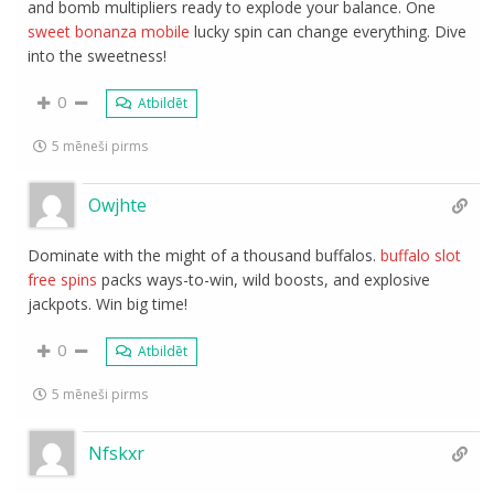
and bomb multipliers ready to explode your balance. One
sweet bonanza mobile
lucky spin can change everything. Dive
into the sweetness!
0
Atbildēt
5 mēneši pirms
Owjhte
Dominate with the might of a thousand buffalos.
buffalo slot
free spins
packs ways-to-win, wild boosts, and explosive
jackpots. Win big time!
0
Atbildēt
5 mēneši pirms
Nfskxr