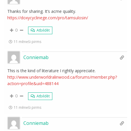
Thanks for sharing. It’s acme quality.
https://doxycyclinege.com/pro/tamsulosin/
0
Atbildēt
11 mēneši pirms
Conniemab
This is the kind of literature I rightly appreciate.
http://www.underworldralinwood.ca/forums/member.php?
action=profile&uid=488144
0
Atbildēt
11 mēneši pirms
Conniemab