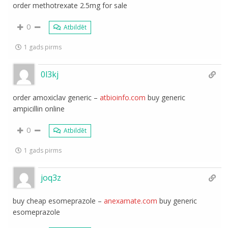
order methotrexate 2.5mg for sale
0
Atbildēt
1 gads pirms
0l3kj
order amoxiclav generic –
atbioinfo.com
buy generic
ampicillin online
0
Atbildēt
1 gads pirms
joq3z
buy cheap esomeprazole –
anexamate.com
buy generic
esomeprazole