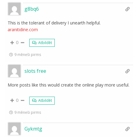
g8bq6
This is the tolerant of delivery I unearth helpful.
aranitidine.com
0
Atbildēt
9 mēneši pirms
slots free
More posts like this would create the online play more useful.
0
Atbildēt
9 mēneši pirms
Gykmtg