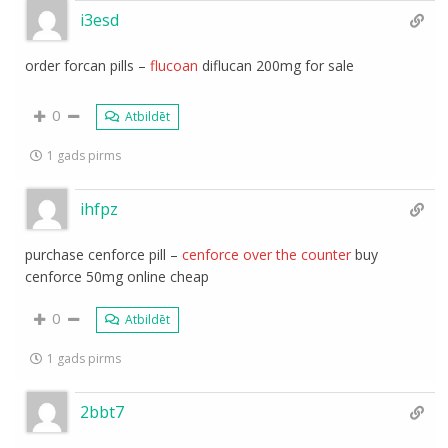
i3esd
order forcan pills –
flucoan
diflucan 200mg for sale
0
Atbildēt
1 gads pirms
ihfpz
purchase cenforce pill –
cenforce over the counter
buy
cenforce 50mg online cheap
0
Atbildēt
1 gads pirms
2bbt7