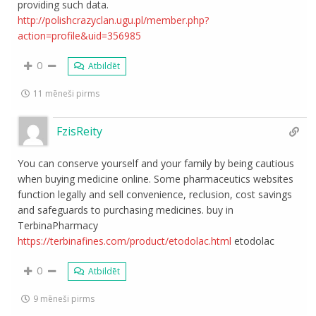
providing such data.
http://polishcrazyclan.ugu.pl/member.php?
action=profile&uid=356985
0
Atbildēt
11 mēneši pirms
FzisReity
You can conserve yourself and your family by being cautious
when buying medicine online. Some pharmaceutics websites
function legally and sell convenience, reclusion, cost savings
and safeguards to purchasing medicines. buy in
TerbinaPharmacy
https://terbinafines.com/product/etodolac.html
etodolac
0
Atbildēt
9 mēneši pirms