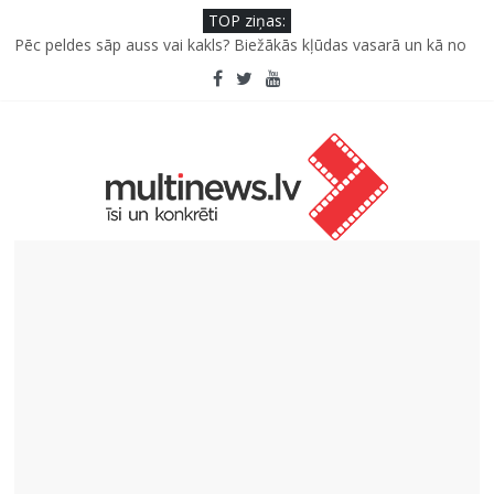
TOP ziņas:
Pūtēju orķestru svētki Rojā
Pēc peldes sāp auss vai kakls? Biežākās kļūdas vasarā un kā no
tām izvairīties
Kā neuzkāpt uz tiem pašiem grābekļiem: 5 iespējamās kļūdas
biznesa izaugsmē
Šefpavārs iesaka, kā gudri un izdevīgi izmantot kabačus no
sezonas sākuma līdz pat ziemai
5 svarīgi soļi, lai bērns skolā atgrieztos vesels un gatavs
mācībām