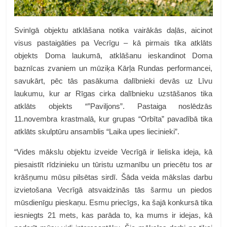
Svinīgā objektu atklāšana notika vairākās daļās, aicinot
visus pastaigāties pa Vecrīgu – kā pirmais tika atklāts
objekts Doma laukumā, atklāšanu ieskandinot Doma
baznīcas zvaniem un mūziķa Kārļa Rundas performancei,
savukārt, pēc tās pasākuma dalībnieki devās uz Līvu
laukumu, kur ar Rīgas cirka dalībnieku uzstāšanos tika
atklāts objekts “”Paviljons”. Pastaiga noslēdzās
11.novembra krastmalā, kur grupas “Orbīta” pavadībā tika
atklāts skulptūru ansamblis “Laika upes liecinieki”.
“Vides mākslu objektu izveide Vecrīgā ir lieliska ideja, kā
piesaistīt rīdzinieku un tūristu uzmanību un priecētu tos ar
krāšņumu mūsu pilsētas sirdī. Šāda veida mākslas darbu
izvietošana Vecrīgā atsvaidzinās tās šarmu un piedos
mūsdienīgu pieskaņu. Esmu priecīgs, ka šajā konkursā tika
iesniegts 21 mets, kas parāda to, ka mums ir idejas, kā