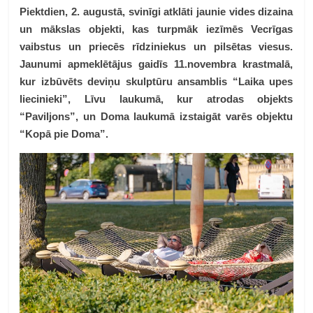
Piektdien, 2. augustā, svinīgi atklāti jaunie vides dizaina
un mākslas objekti, kas turpmāk iezīmēs Vecrīgas
vaibstus un priecēs rīdziniekus un pilsētas viesus.
Jaunumi apmeklētājus gaidīs 11.novembra krastmalā,
kur izbūvēts deviņu skulptūru ansamblis “Laika upes
liecinieki”, Līvu laukumā, kur atrodas objekts
“Paviljons”, un Doma laukumā izstaigāt varēs objektu
“Kopā pie Doma”.