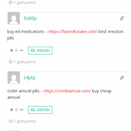
1 gads pirms
3cb0p
buy ed medications –
https://fastedtotake.com/
best erection
pills
0
Atbildēt
1 gads pirms
z4ytp
order amoxil pills –
https://combamoxi.com/
buy cheap
amoxil
0
Atbildēt
1 gads pirms