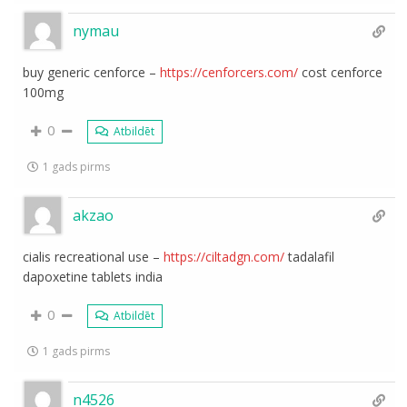
nymau
buy generic cenforce –
https://cenforcers.com/
cost cenforce
100mg
0
Atbildēt
1 gads pirms
akzao
cialis recreational use –
https://ciltadgn.com/
tadalafil
dapoxetine tablets india
0
Atbildēt
1 gads pirms
n4526