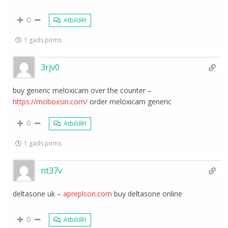
0
Atbildēt
1 gads pirms
3rjv0
buy generic meloxicam over the counter –
https://moboxsin.com/
order meloxicam generic
0
Atbildēt
1 gads pirms
nt37v
deltasone uk –
apreplson.com
buy deltasone online
0
Atbildēt