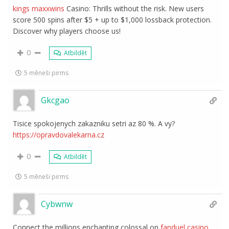
kings maxxwins
Casino: Thrills without the risk. New users
score 500 spins after $5 + up to $1,000 lossback protection.
Discover why players choose us!
0
Atbildēt
5 mēneši pirms
Gkcgao
Tisice spokojenych zakazniku setri az 80 %. A vy?
https://opravdovalekarna.cz
0
Atbildēt
5 mēneši pirms
Cybwnw
Connect the millions enchanting colossal on
fanduel casino