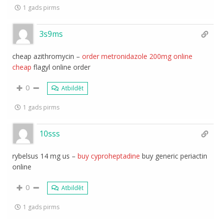
1 gads pirms
3s9ms
cheap azithromycin –
order metronidazole 200mg online
cheap
flagyl online order
0
Atbildēt
1 gads pirms
10sss
rybelsus 14 mg us –
buy cyproheptadine
buy generic periactin
online
0
Atbildēt
1 gads pirms