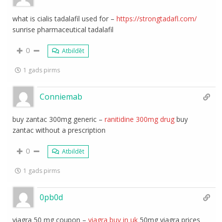
what is cialis tadalafil used for –
https://strongtadafl.com/
sunrise pharmaceutical tadalafil
0
Atbildēt
1 gads pirms
Conniemab
buy zantac 300mg generic –
ranitidine 300mg drug
buy
zantac without a prescription
0
Atbildēt
1 gads pirms
0pb0d
viagra 50 mg coupon –
viagra buy in uk
50mg viagra prices