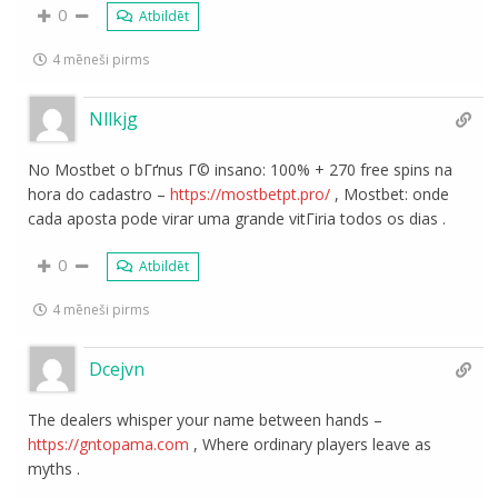
0
Atbildēt
4 mēneši pirms
Nllkjg
No Mostbet o bГґnus Г© insano: 100% + 270 free spins na
hora do cadastro –
https://mostbetpt.pro/
, Mostbet: onde
cada aposta pode virar uma grande vitГіria todos os dias .
0
Atbildēt
4 mēneši pirms
Dcejvn
The dealers whisper your name between hands –
https://gntopama.com
, Where ordinary players leave as
myths .