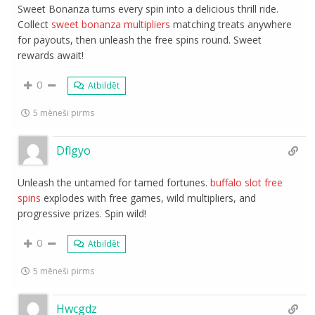
Sweet Bonanza turns every spin into a delicious thrill ride.
Collect
sweet bonanza multipliers
matching treats anywhere
for payouts, then unleash the free spins round. Sweet
rewards await!
0
Atbildēt
5 mēneši pirms
Dflgyo
Unleash the untamed for tamed fortunes.
buffalo slot free
spins
explodes with free games, wild multipliers, and
progressive prizes. Spin wild!
0
Atbildēt
5 mēneši pirms
Hwcgdz