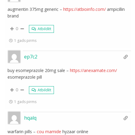
augmentin 375mg generic –
https://atbioinfo.com/
ampicillin
brand
0
Atbildēt
1 gads pirms
ep7c2
buy esomeprazole 20mg sale –
https://anexamate.com/
esomeprazole pill
0
Atbildēt
1 gads pirms
hqalq
warfarin pills –
cou mamide
hyzaar online