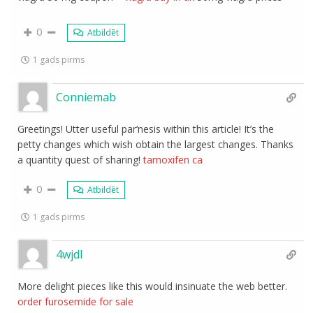
0
Atbildēt
1 gads pirms
Conniemab
Greetings! Utter useful par‘nesis within this article! It’s the
petty changes which wish obtain the largest changes. Thanks
a quantity quest of sharing!
tamoxifen ca
0
Atbildēt
1 gads pirms
4wjdl
More delight pieces like this would insinuate the web better.
order furosemide for sale