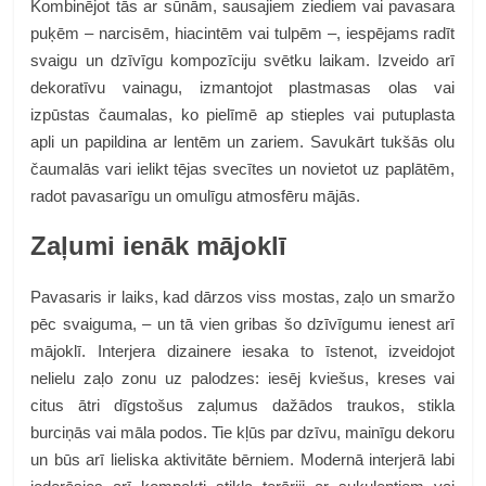
Kombinējot tās ar sūnām, sausajiem ziediem vai pavasara
puķēm – narcisēm, hiacintēm vai tulpēm –, iespējams radīt
svaigu un dzīvīgu kompozīciju svētku laikam. Izveido arī
dekoratīvu vainagu, izmantojot plastmasas olas vai
izpūstas čaumalas, ko pielīmē ap stieples vai putuplasta
apli un papildina ar lentēm un zariem. Savukārt tukšās olu
čaumalās vari ielikt tējas svecītes un novietot uz paplātēm,
radot pavasarīgu un omulīgu atmosfēru mājās.
Zaļumi ienāk mājoklī
Pavasaris ir laiks, kad dārzos viss mostas, zaļo un smaržo
pēc svaiguma, – un tā vien gribas šo dzīvīgumu ienest arī
mājoklī. Interjera dizainere iesaka to īstenot, izveidojot
nelielu zaļo zonu uz palodzes: iesēj kviešus, kreses vai
citus ātri dīgstošus zaļumus dažādos traukos, stikla
burciņās vai māla podos. Tie kļūs par dzīvu, mainīgu dekoru
un būs arī lieliska aktivitāte bērniem. Modernā interjerā labi