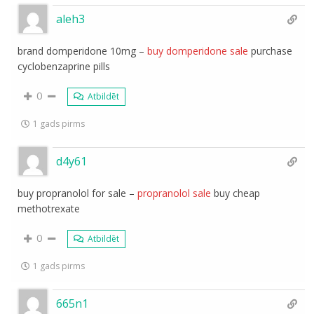
aleh3
brand domperidone 10mg –
buy domperidone sale
purchase
cyclobenzaprine pills
0
Atbildēt
1 gads pirms
d4y61
buy propranolol for sale –
propranolol sale
buy cheap
methotrexate
0
Atbildēt
1 gads pirms
665n1