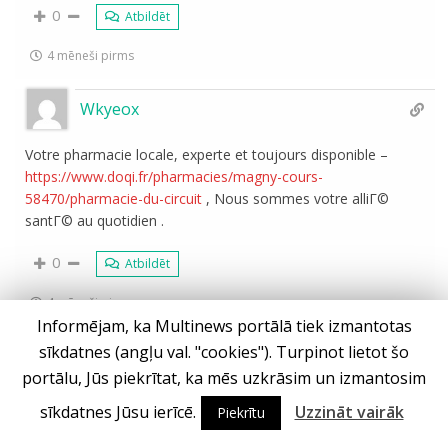
0
Atbildēt
4 mēneši pirms
Wkyeox
Votre pharmacie locale, experte et toujours disponible –
https://www.doqi.fr/pharmacies/magny-cours-
58470/pharmacie-du-circuit
, Nous sommes votre alliГ©
santГ© au quotidien .
0
Atbildēt
4 mēneši pirms
Informējam, ka Multinews portālā tiek izmantotas
sīkdatnes (angļu val. "cookies"). Turpinot lietot šo
portālu, Jūs piekrītat, ka mēs uzkrāsim un izmantosim
sīkdatnes Jūsu ierīcē.
Uzzināt vairāk
Piekrītu