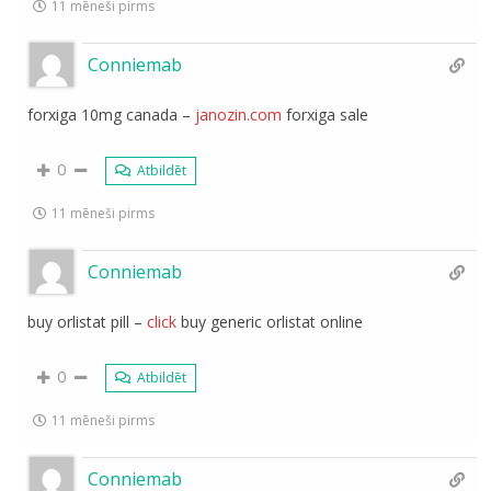
11 mēneši pirms
Conniemab
forxiga 10mg canada –
janozin.com
forxiga sale
0
Atbildēt
11 mēneši pirms
Conniemab
buy orlistat pill –
click
buy generic orlistat online
0
Atbildēt
11 mēneši pirms
Conniemab