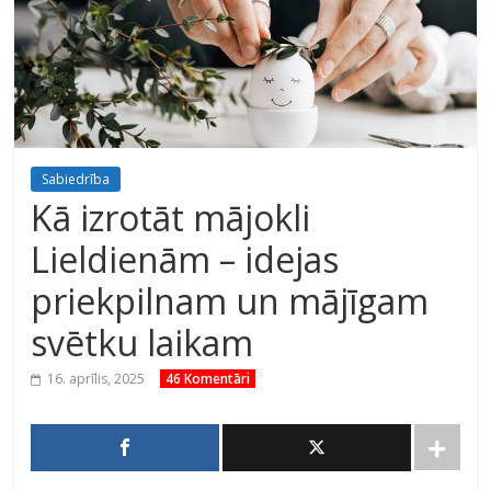
Sabiedrība
Kā izrotāt mājokli
Lieldienām – idejas
priekpilnam un mājīgam
svētku laikam
16. aprīlis, 2025
46 Komentāri