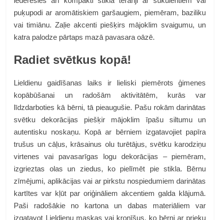
iederēsies arī kompakti stikla terāriji ar sukulentiem vai
puķupodi ar aromātiskiem garšaugiem, piemēram, baziliku
vai timiānu. Zaļie akcenti piešķirs mājoklim svaigumu, un
katra palodze pārtaps mazā pavasara oāzē.
Radiet svētkus kopā!
Lieldienu gaidīšanas laiks ir lieliski piemērots ģimenes
kopābūšanai un radošām aktivitātēm, kurās var
līdzdarboties kā bērni, tā pieaugušie. Pašu rokām darinātas
svētku dekorācijas piešķir mājoklim īpašu siltumu un
autentisku noskaņu. Kopā ar bērniem izgatavojiet papīra
trušus un cāļus, krāsainus olu turētājus, svētku karodziņu
virtenes vai pavasarīgas logu dekorācijas – piemēram,
izgrieztas olas un ziedus, ko pielīmēt pie stikla. Bērnu
zīmējumi, aplikācijas vai ar pirkstu nospiedumiem darinātas
kartītes var kļūt par oriģināliem akcentiem galda klājumā.
Paši radošākie no kartona un dabas materiāliem var
izgatavot Lieldienu maskas vai kronīšus, ko bērni ar prieku