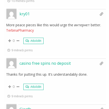
10 mēneši pirms
kry01
More peace pieces like this would urge the интернет better.
TerbinaPharmacy
0
Atbildēt
9 mēneši pirms
casino free spins no deposit
Thanks for putting this up. It’s understandably done.
0
Atbildēt
9 mēneši pirms