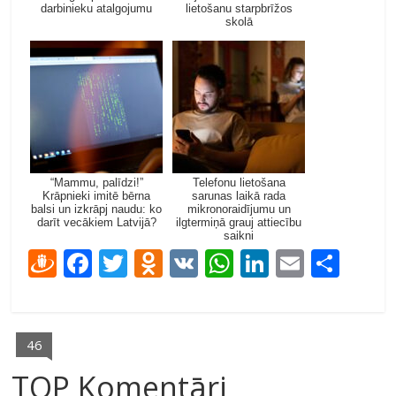
darbinieku atalgojumu
lietošanu starpbrīžos
skolā
“Mammu, palīdzi!”
Telefonu lietošana
Krāpnieki imitē bērna
sarunas laikā rada
balsi un izkrāpj naudu: ko
mikronoraidījumu un
darīt vecākiem Latvijā?
ilgtermiņā grauj attiecību
saikni
D
F
T
O
V
W
Li
E
S
ra
ac
w
d
K
h
n
m
h
u
e
itt
n
at
k
ai
ar
gi
b
er
o
s
e
l
e
46
e
o
kl
A
dI
TOP Komentāri