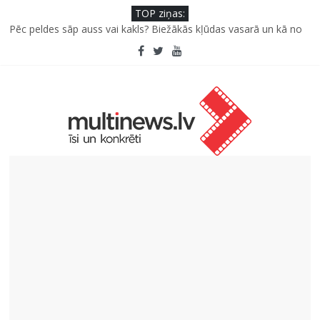
TOP ziņas:
Pūtēju orķestru svētki Rojā
Pēc peldes sāp auss vai kakls? Biežākās kļūdas vasarā un kā no
tām izvairīties
Kā neuzkāpt uz tiem pašiem grābekļiem: 5 iespējamās kļūdas
biznesa izaugsmē
Šefpavārs iesaka, kā gudri un izdevīgi izmantot kabačus no
sezonas sākuma līdz pat ziemai
5 svarīgi soļi, lai bērns skolā atgrieztos vesels un gatavs
mācībām