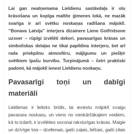
Lai gan neatņemama Lieldienu sastāvdaļa ir olu
krāsošana un kopīga maltīte ģimenes lokā, ne mazāk
svarīga ir arī svētku noskaņas radīšana mājoklī.
“Bonava Latvija” interjera dizainere Liene Gotfridsone
uzsver – rūpīgi izvēlēti dekori, pavasarīgas krāsas un
simboliskas detaļas ne tikai papildina interjeru, bet arī
rada priekpilnu atmosfēru, mājīgumu un piešķir
svētkiem īpašu burvību. Turpinājumā – četri praktiski
padomi, kā mājoklī ienest Lieldienu noskaņu.
Pavasarīgi toņi un dabīgi
materiāli
Lieldienas ir lielisks brīdis, lai ieviestu mājoklī svaigu
pavasara noskaņu, un viens no vienkāršākajiem veidiem,
kā to izdarīt, ir izvēlēties sezonai raksturīgas krāsas. Maigie
un dzīvīgie toņi – dzeltenais, gaiši zaļais, bēšais, gaiši zilais