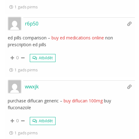
1 gads pirms
r6p50
ed pills comparison –
buy ed medications online
non
prescription ed pills
0
Atbildēt
1 gads pirms
wwxjk
purchase diflucan generic –
buy diflucan 100mg
buy
fluconazole
0
Atbildēt
1 gads pirms