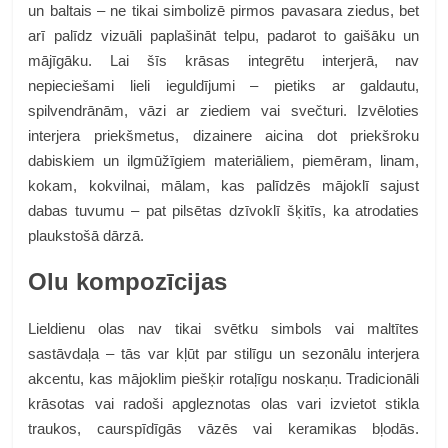
un baltais – ne tikai simbolizē pirmos pavasara ziedus, bet
arī palīdz vizuāli paplašināt telpu, padarot to gaišāku un
mājīgāku. Lai šīs krāsas integrētu interjerā, nav
nepieciešami lieli ieguldījumi – pietiks ar galdautu,
spilvendrānām, vāzi ar ziediem vai svečturi. Izvēloties
interjera priekšmetus, dizainere aicina dot priekšroku
dabiskiem un ilgmūžīgiem materiāliem, piemēram, linam,
kokam, kokvilnai, mālam, kas palīdzēs mājoklī sajust
dabas tuvumu – pat pilsētas dzīvoklī šķitīs, ka atrodaties
plaukstošā dārzā.
Olu kompozīcijas
Lieldienu olas nav tikai svētku simbols vai maltītes
sastāvdaļa – tās var kļūt par stilīgu un sezonālu interjera
akcentu, kas mājoklim piešķir rotaļīgu noskaņu. Tradicionāli
krāsotas vai radoši apgleznotas olas vari izvietot stikla
traukos, caurspīdīgās vāzēs vai keramikas bļodās.