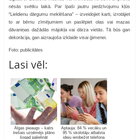
nēsās svētku laikā. Par īpaši jautru piedzīvojumu kļūs
“Lieldienu dārgumu meklēšana” – izveidojiet karti, izrotājiet
to ar bērnu zīmējumiem un paslēpiet olas vai mazas
dāvaniņas dažādās mājokļa vai dārza vietās. Tā būs gan
dekorācija, gan aizraujoša izklaide visai ģimenei.
Foto: publicitātes
Lasi vēl:
Algas pieaugs – katrs
Aptauja: 84 % vecāku un
trešais uzņēmējs plāno
95 % skolotāju atbalsta
šogad palielināt
ideju ierobežot telefona