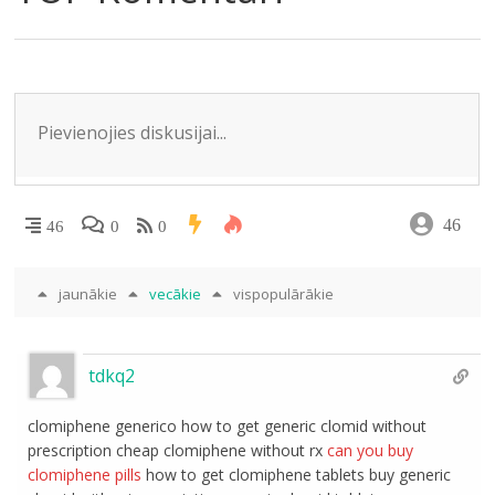
m
o
as
p
n
k
s
p
ni
ki
46
46
0
0
jaunākie
vecākie
vispopulārākie
tdkq2
clomiphene generico how to get generic clomid without
prescription cheap clomiphene without rx
can you buy
clomiphene pills
how to get clomiphene tablets buy generic