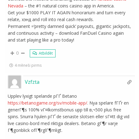
Nevada
– the #1 natural coins casino app in America.
Get your $1000 PLAY IT AGAIN honorarium and turn every
relate, хэнд and roll into real cash rewards.
Permanent =’pretty damned quick’ payouts, gigantic jackpots,
and continuous activity – download FanDuel Casino again
and start playing like a pro today!
0
Atbildēt
4 mēneši pirms
Vzfzta
Upplev lyxigt spelande pГҐ Betano
https://betanogame.org/sv/mobile-app/
. Nya spelare fГҐr en
generГ¶s 100% vГ¤lkomstbonus upp till в‚¬500 plus free
spins. Snurra hjulen pГҐ de senaste slotsen eller sГ¤tt dig vid
live casino-bord med riktiga dealers. Betano gГ¶r varje
Г¶gonblick ofГ¶rglГ¶mligt.