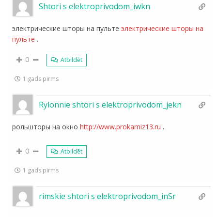
Shtori s elektroprivodom_iwkn
электрические шторы на пульте
электрические шторы на
пульте
.
0
Atbildēt
1 gads pirms
Rylonnie shtori s elektroprivodom_jekn
рольшторы на окно
http://www.prokarniz13.ru
.
0
Atbildēt
1 gads pirms
rimskie shtori s elektroprivodom_inSr