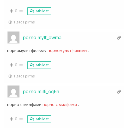
0
Atbildēt
1 gads pirms
porno mylt_owma
порномультфильмы
порномультфильмы
.
0
Atbildēt
1 gads pirms
porno milfi_oqEn
порно с милфами
порно с милфами
.
0
Atbildēt