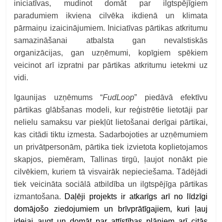
iniciatīvas, mudinot domāt par ilgtspējīgiem
paradumiem ikviena cilvēka ikdienā un klimata
pārmaiņu izaicinājumiem. Iniciatīvas pārtikas atkritumu
samazināšanai atbalsta gan nevalstiskās
organizācijas, gan uzņēmumi, kopīgiem spēkiem
veicinot arī izpratni par pārtikas atkritumu ietekmi uz
vidi.
Igaunijas uzņēmums “
FudLoop
” piedāvā efektīvu
pārtikas glābšanas modeli, kur reģistrētie lietotāji par
nelielu samaksu var piekļūt lietošanai derīgai pārtikai,
kas citādi tiktu izmesta. Sadarbojoties ar uzņēmumiem
un privātpersonām, pārtika tiek izvietota koplietojamos
skapjos, piemēram, Tallinas tirgū, ļaujot nonākt pie
cilvēkiem, kuriem tā visvairāk nepieciešama. Tādējādi
tiek veicināta sociālā atbildība un ilgtspējīga pārtikas
izmantošana.
Daļēji projekts ir atkarīgs arī no līdzīgi
domājošo ziedojumiem un brīvprātīgajiem, kuri ļauj
idejai augt un domāt par attīstības plāniem arī citās