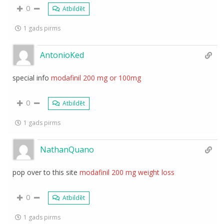
0
Atbildēt
1 gads pirms
AntonioKed
special info
modafinil 200 mg or 100mg
0
Atbildēt
1 gads pirms
NathanQuano
pop over to this site
modafinil 200 mg weight loss
0
Atbildēt
1 gads pirms