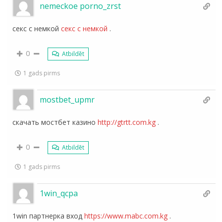
nemeckoe porno_zrst
секс с немкой
секс с немкой
.
0
Atbildēt
1 gads pirms
mostbet_upmr
скачать мостбет казино
http://gtrtt.com.kg
.
0
Atbildēt
1 gads pirms
1win_qcpa
1win партнерка вход
https://www.mabc.com.kg
.