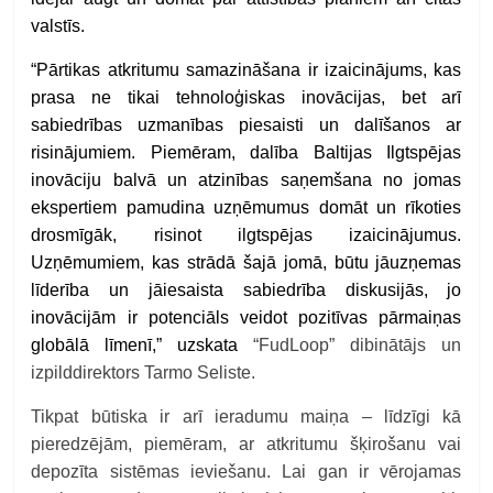
valstīs.
“Pārtikas atkritumu samazināšana ir izaicinājums, kas
prasa ne tikai tehnoloģiskas inovācijas, bet arī
sabiedrības uzmanības piesaisti un dalīšanos ar
risinājumiem. Piemēram, dalība Baltijas Ilgtspējas
inovāciju balvā un atzinības saņemšana no jomas
ekspertiem pamudina uzņēmumus domāt un rīkoties
drosmīgāk, risinot ilgtspējas izaicinājumus.
Uzņēmumiem, kas strādā šajā jomā, būtu jāuzņemas
līderība un jāiesaista sabiedrība diskusijās, jo
inovācijām ir potenciāls veidot pozitīvas pārmaiņas
globālā līmenī,” uzskata
“FudLoop” dibinātājs un
izpilddirektors Tarmo Seliste.
Tikpat būtiska ir arī ieradumu maiņa – līdzīgi kā
pieredzējām, piemēram, ar atkritumu šķirošanu vai
depozīta sistēmas ieviešanu. Lai gan ir vērojamas