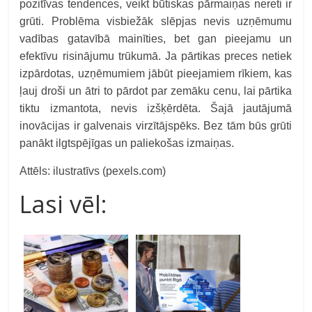
pozitīvas tendences, veikt būtiskas pārmaiņas nereti ir
grūti. Problēma visbiežāk slēpjas nevis uzņēmumu
vadības gatavībā mainīties, bet gan pieejamu un
efektīvu risinājumu trūkumā. Ja pārtikas preces netiek
izpārdotas, uzņēmumiem jābūt pieejamiem rīkiem, kas
ļauj droši un ātri to pārdot par zemāku cenu, lai pārtika
tiktu izmantota, nevis izšķērdēta. Šajā jautājumā
inovācijas ir galvenais virzītājspēks. Bez tām būs grūti
panākt ilgtspējīgas un paliekošas izmaiņas.
Attēls: ilustratīvs (pexels.com)
Lasi vēl: