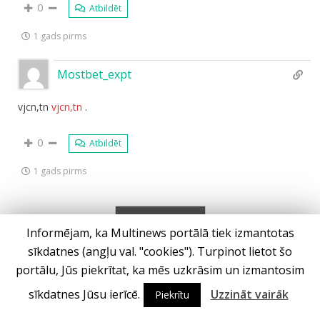
0
Atbildēt
1 gads pirms
Mostbet_expt
vjcn,tn
vjcn,tn
.
0
Atbildēt
1 gads pirms
Ielādēt vēl
Informējam, ka Multinews portālā tiek izmantotas
sīkdatnes (angļu val. "cookies"). Turpinot lietot šo
portālu, Jūs piekrītat, ka mēs uzkrāsim un izmantosim
sīkdatnes Jūsu ierīcē.
Uzzināt vairāk
Piekrītu