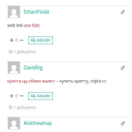
EthanPioda
web link
usa fullz
0
Atbildēt
1 gads pirms
DavidSig
крипта цц обмен валют
– купить крипту, cripta cc
0
Atbildēt
1 gads pirms
Matthewhap