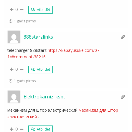
0
Atbildēt
1 gads pirms
888starzlinks
telecharger 888starz
https://kabayusuke.com/07-
1/#comment-38216
0
Atbildēt
1 gads pirms
Elektrokarniz_kspt
механизм для штор электрический
механизм для штор
электрический
.
0
Atbildēt