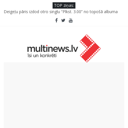
TOP ziņas:
“Virši” neto peļņa pirmajā pusgadā sasniedz 4,2 miljonus eiro
Deigeļu pāris izdod otro singlu “Plkst. 3.00” no topošā albuma
Iniciatīvā “Daru labu dabai” aicina palīdzēt atjaunot Jašas upes
tecējumu
Septiņas profesijas, kas izturēs mākslīgā intelekta laikmetu
Ko kaķa deguns var un nevar pastāstīt par viņa veselību?