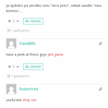
Ja izpārdos pa zemāku cenu “veco preci”, veikali zaudēs “savu
biznesu”….
0
Atbildēt
1 gads pirms
DavidMit
have a peek at these guys
jetx game
0
Atbildēt
1 gads pirms
Robertred
useful link
shop ssn