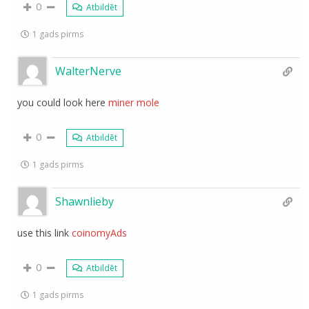
0
Atbildēt
1 gads pirms
WalterNerve
you could look here
miner mole
0
Atbildēt
1 gads pirms
Shawnlieby
use this link
coinomyAds
0
Atbildēt
1 gads pirms