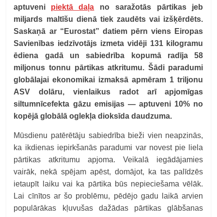
aptuveni
piektā daļa
no saražotās pārtikas jeb
miljards maltīšu dienā tiek zaudēts vai izšķērdēts.
Saskaņā ar “Eurostat” datiem pērn viens Eiropas
Savienības iedzīvotājs izmeta vidēji 131 kilogramu
ēdiena gadā un sabiedrība kopumā radīja 58
miljonus tonnu pārtikas atkritumu. Šādi paradumi
globālajai ekonomikai izmaksā apmēram 1 triljonu
ASV dolāru, vienlaikus radot arī apjomīgas
siltumnīcefekta gāzu emisijas — aptuveni 10% no
kopējā globālā oglekļa dioksīda daudzuma.
Mūsdienu patērētāju sabiedrība bieži vien neapzinās,
ka ikdienas iepirkšanās paradumi var novest pie liela
pārtikas atkritumu apjoma. Veikalā iegādājamies
vairāk, nekā spējam apēst, domājot, ka tas palīdzēs
ietaupīt laiku vai ka pārtika būs nepieciešama vēlāk.
Lai cīnītos ar šo problēmu, pēdējo gadu laikā arvien
populārākas kļuvušas dažādas pārtikas glābšanas