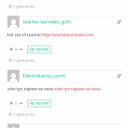
1 gads pirms
teacher xxx video_gcKr
hot sex of teacher
http://teacherporntube.com
.
0
Atbildēt
1 gads pirms
Elektrokarniz_uomt
электро карниз на окна
электро карниз на окна
.
0
Atbildēt
1 gads pirms