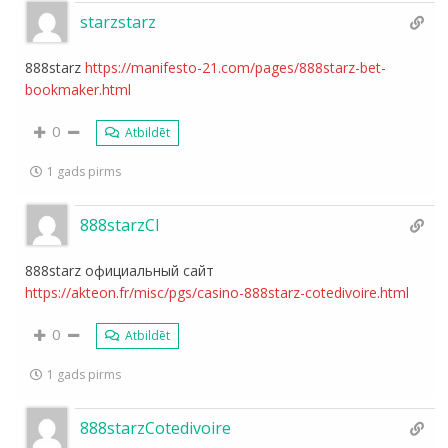
starzstarz
888starz
https://manifesto-21.com/pages/888starz-bet-
bookmaker.html
0
Atbildēt
1 gads pirms
888starzCI
888starz официальный сайт
https://akteon.fr/misc/pgs/casino-888starz-cotedivoire.html
0
Atbildēt
1 gads pirms
888starzCotedivoire