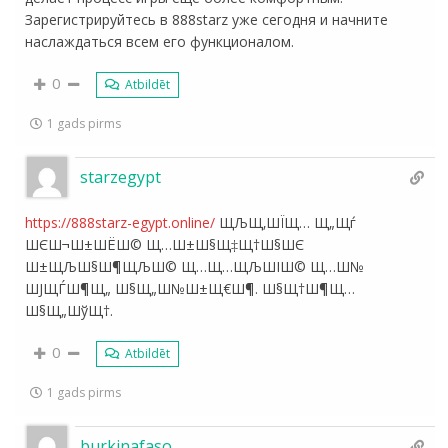
Зарегистрируйтесь в 888starz уже сегодня и начните
наслаждаться всем его функционалом.
0
Atbildēt
1 gads pirms
starzegypt
https://888starz-egypt.online/
ЩЉЩ‚ШЇЩ… Щ„Щѓ
ШЄШ¬Ш±ШЁШ© Щ…Ш±Ш§Щ‡Щ†Ш§ШЄ
Ш±ЩЉШ§Ш¶ЩЉШ© Щ…Щ…ЩЉШІШ© Щ…Ш№
ШЈЩЃШ¶Щ„ Ш§Щ„Ш№Ш±Щ€Ш¶. Ш§Щ†Ш¶Щ…
Ш§Щ„ШўЩ†.
0
Atbildēt
1 gads pirms
burkinafaso