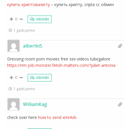
купить криптовалюту
– купить крипту, cripta cc обмен
0
Atbildēt
1 gads pirms
albertki5
Dressing room porn movies free sex videos tubegalore
https://rim-job-monster.fetish-matters.com/?juliet-antonia
0
Atbildēt
1 gads pirms
WilliamKag
check over here
how to send xmrAds