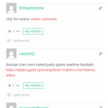
Williammothe
click for source
online casinoAds
0
Atbildēt
1 gads pirms
caseyfq2
Russian stars semi naked party sparks wartime backlash
https://ladyboygold-spooning.fetish-matters.com/?tianna-
alaina
0
Atbildēt
1 gads pirms
starzcotedivoire