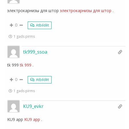
электрокарнизы для штор
электрокарнизы для штор
.
0
Atbildēt
1 gads pirms
tk999_ssoa
tk 999
tk 999
.
0
Atbildēt
1 gads pirms
KU9_evkr
KU9 app
KU9 app
.