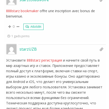
888starz bookmaker
offre une inscription avec bonus de
bienvenue.
0
Atbildēt
1 gads pirms
starzUZB
Установите
888starz регистрация
и начните свой путь в
мир азартных игр и ставок. Приложение предоставляет
полный доступ к платформе, включая ставки на спорт,
игры казино и эксклюзивные бонусы. Оно адаптировано
для Android и iOS, что делает его универсальным
выбором для любого пользователя. Установка занимает
всего несколько минут, после чего вы сможете
пользоваться всеми функциями без ограничений.
Техническая поддержка доступна круглосуточно, что
делает процесс игры ещё более комфортным.