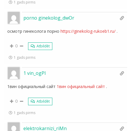
1 gads pirms
porno ginekolog_dwOr
осмотр гинеколога порно
https://ginekolog-rukoeb1.ru/
.
0
Atbildēt
1 gads pirms
1 vin_ogPl
1вин официальный сайт
1вин официальный сайт
.
0
Atbildēt
1 gads pirms
elektrokarnizi_riMn