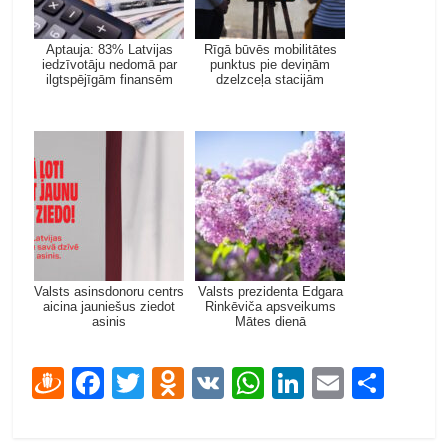
Aptauja: 83% Latvijas
Rīgā būvēs mobilitātes
iedzīvotāju nedomā par
punktus pie deviņām
ilgtspējīgām finansēm
dzelzceļa stacijām
Valsts asinsdonoru centrs
Valsts prezidenta Edgara
aicina jauniešus ziedot
Rinkēviča apsveikums
asinis
Mātes dienā
D
F
T
O
V
W
Li
E
S
ra
ac
w
d
K
h
n
m
h
u
e
itt
n
at
k
ai
ar