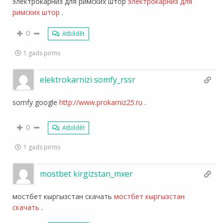
электрокарниз для римских штор
электрокарниз для
римских штор
.
0
Atbildēt
1 gads pirms
elektrokarnizi somfy_rssr
somfy google
http://www.prokarniz25.ru
.
0
Atbildēt
1 gads pirms
mostbet kirgizstan_mxer
мостбет кыргызстан скачать
мостбет кыргызстан
скачать
.