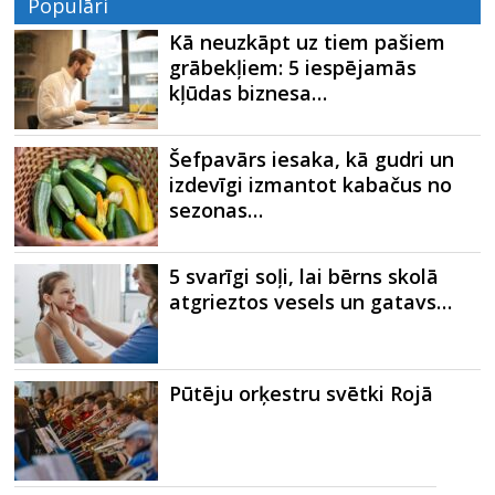
Populāri
Kā neuzkāpt uz tiem pašiem
grābekļiem: 5 iespējamās
kļūdas biznesa…
Šefpavārs iesaka, kā gudri un
izdevīgi izmantot kabačus no
sezonas…
5 svarīgi soļi, lai bērns skolā
atgrieztos vesels un gatavs…
Pūtēju orķestru svētki Rojā