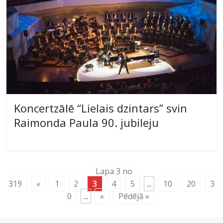
Koncertzālē “Lielais dzintars” svin
Raimonda Paula 90. jubileju
Lapa 3 no
319
«
1
2
3
4
5
...
10
20
3
0
...
»
Pēdējā »