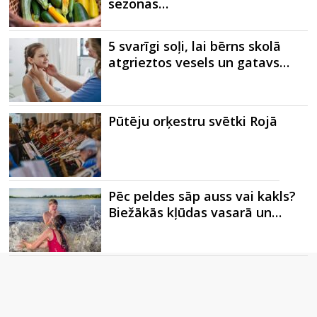
sezonas…
5 svarīgi soļi, lai bērns skolā
atgrieztos vesels un gatavs…
Pūtēju orķestru svētki Rojā
Pēc peldes sāp auss vai kakls?
Biežākās kļūdas vasarā un…