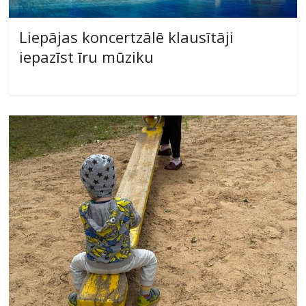
Liepājas koncertzālē klausītāji
iepazīst īru mūziku