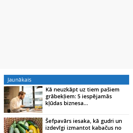
Jaunākais
Kā neuzkāpt uz tiem pašiem
grābekļiem: 5 iespējamās
kļūdas biznesa…
Šefpavārs iesaka, kā gudri un
izdevīgi izmantot kabačus no