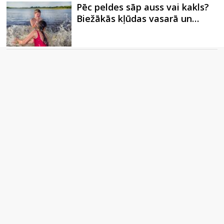
Pēc peldes sāp auss vai kakls?
Biežākās kļūdas vasarā un…