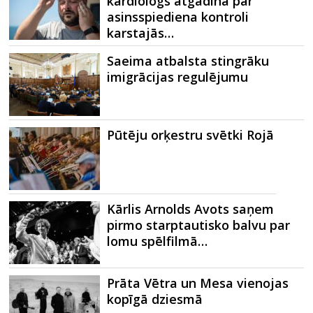
kardiologs atgādina par
asinsspiediena kontroli
karstajās…
Saeima atbalsta stingrāku
imigrācijas regulējumu
Pūtēju orķestru svētki Rojā
Kārlis Arnolds Avots saņem
pirmo starptautisko balvu par
lomu spēlfilmā…
Prāta Vētra un Mesa vienojas
kopīgā dziesmā