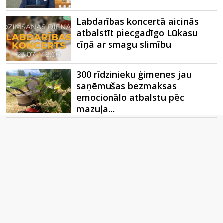
Labdarības koncertā aicinās
atbalstīt piecgadīgo Lūkasu
cīņā ar smagu slimību
300 rīdzinieku ģimenes jau
saņēmušas bezmaksas
emocionālo atbalstu pēc
mazuļa…