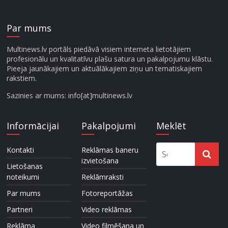
Par mums
Multinews.lv portāls piedāvā visiem interneta lietotājiem
profesionālu un kvalitatīvu plašu satura un pakalpojumu klāstu.
Pieeja jaunākajiem un aktuālākajiem ziņu un tematiskajiem
rakstiem.
Sazinies ar mums: info[at]multinews.lv
Informācijai
Pakalpojumi
Meklēt
Kontakti
Reklāmas baneru
izvietošana
Lietošanas
noteikumi
Reklāmraksti
Par mums
Fotoreportāžas
Partneri
Video reklāmas
Reklāma
Video filmēšana un