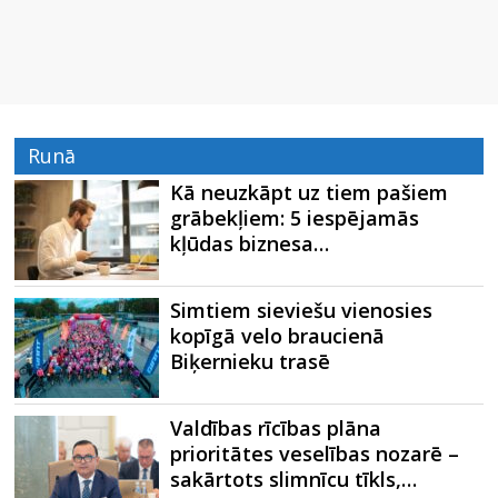
Runā
Kā neuzkāpt uz tiem pašiem
grābekļiem: 5 iespējamās
kļūdas biznesa…
Simtiem sieviešu vienosies
kopīgā velo braucienā
Biķernieku trasē
Valdības rīcības plāna
prioritātes veselības nozarē –
sakārtots slimnīcu tīkls,…