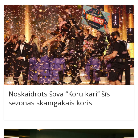
Noskaidrots šova “Koru kari” šīs
sezonas skanīgākais koris