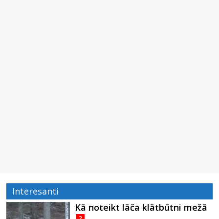
Interesanti
Kā noteikt lāča klātbūtni mežā
2