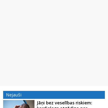
Nejauši
Jāņi bez veselības riskiem: