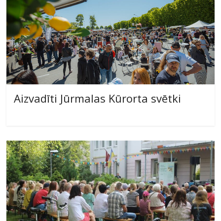
Aizvadīti Jūrmalas Kūrorta svētki