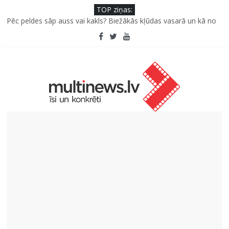
TOP ziņas:
Pūtēju orķestru svētki Rojā
Pēc peldes sāp auss vai kakls? Biežākās kļūdas vasarā un kā no
tām izvairīties
Kā neuzkāpt uz tiem pašiem grābekļiem: 5 iespējamās kļūdas
biznesa izaugsmē
Šefpavārs iesaka, kā gudri un izdevīgi izmantot kabačus no
sezonas sākuma līdz pat ziemai
5 svarīgi soļi, lai bērns skolā atgrieztos vesels un gatavs
mācībām