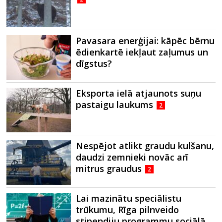
Pavasara enerģijai: kāpēc bērnu
ēdienkartē iekļaut zaļumus un
dīgstus?
Eksporta ielā atjaunots suņu
pastaigu laukums
2
Nespējot atlikt graudu kulšanu,
daudzi zemnieki novāc arī
mitrus graudus
2
Lai mazinātu speciālistu
trūkumu, Rīga pilnveido
stipendiju programmu sociālā