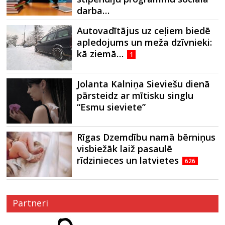
darba…
Autovadītājus uz ceļiem biedē
apledojums un meža dzīvnieki:
kā ziemā…
1
Jolanta Kalniņa Sieviešu dienā
pārsteidz ar mītisku singlu
“Esmu sieviete”
Rīgas Dzemdību namā bērniņus
visbiežāk laiž pasaulē
rīdzinieces un latvietes
626
Partneri