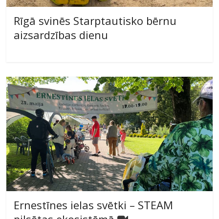
Rīgā svinēs Starptautisko bērnu
aizsardzības dienu
Ernestīnes ielas svētki – STEAM