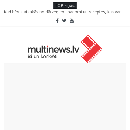
TOP ziņas:
Kad bērns atsakās no dārzeņiem: padomi un receptes, kas var
palīdzēt
Deigeļu pāris izdod otro singlu “Plkst. 3.00” no topošā albuma
Iniciatīvā “Daru labu dabai” aicina palīdzēt atjaunot Jašas upes
tecējumu
Septiņas profesijas, kas izturēs mākslīgā intelekta laikmetu
Kāpēc padomju militāro mantojumu ir svarīgi izprast arī šodien
un kā to palīdz paveikt papildinātā realitāte