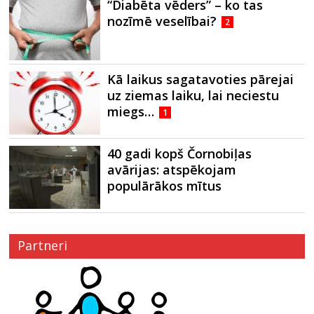
“Diabēta vēders” – ko tas
nozīmē veselībai?
2
Kā laikus sagatavoties pārejai
uz ziemas laiku, lai neciestu
miegs…
1
40 gadi kopš Čornobiļas
avārijas: atspēkojam
populārākos mītus
Partneri