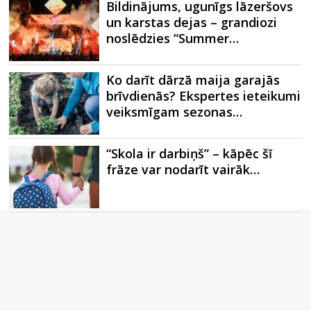
Bildinājums, ugunīgs lāzeršovs
un karstas dejas – grandiozi
noslēdzies “Summer…
Ko darīt dārzā maija garajās
brīvdienās? Ekspertes ieteikumi
veiksmīgam sezonas…
“Skola ir darbiņš” – kāpēc šī
frāze var nodarīt vairāk…