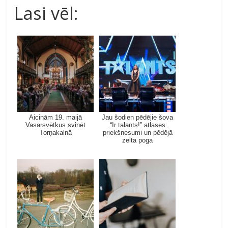
Lasi vēl:
Aicinām 19. maijā
Jau šodien pēdējie šova
Vasarsvētkus svinēt
“Ir talants!” atlases
Torņakalnā
priekšnesumi un pēdējā
zelta poga