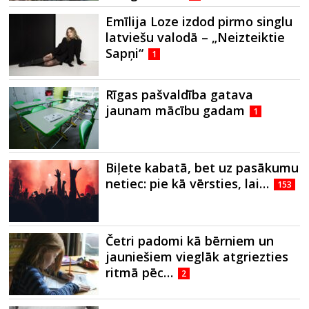
Emīlija Loze izdod pirmo singlu
latviešu valodā – „Neizteiktie
Sapņi“
1
Rīgas pašvaldība gatava
jaunam mācību gadam
1
Biļete kabatā, bet uz pasākumu
netiec: pie kā vērsties, lai…
153
Četri padomi kā bērniem un
jauniešiem vieglāk atgriezties
ritmā pēc…
2