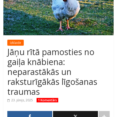
Izklaide
Jāņu rītā pamosties no
gaiļa knābiena:
neparastākās un
raksturīgākās līgošanas
traumas
23. jūnijs, 2025
1 Komentārs