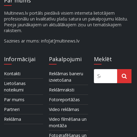
Par mums
Multinews.lv portāls piedāvā visiem interneta lietotājiem
profesionālu un kvalitatīvu plašu satura un pakalpojumu klāstu.
Pieeja jaunākajiem un aktuālākajiem ziņu un tematiskajiem
rakstiem.
Sazinies ar mums: info[at]multinews.lv
Informācijai
Pakalpojumi
Meklēt
Kontakti
Reklāmas baneru
izvietošana
Lietošanas
noteikumi
Reklāmraksti
Par mums
Fotoreportāžas
Partneri
Video reklāmas
Reklāma
Video filmēšana un
montāža
Fotografēšanas un