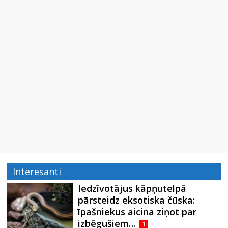
Interesanti
Iedzīvotājus kāpņutelpā
pārsteidz eksotiska čūska:
īpašniekus aicina ziņot par
izbēgušiem…
1