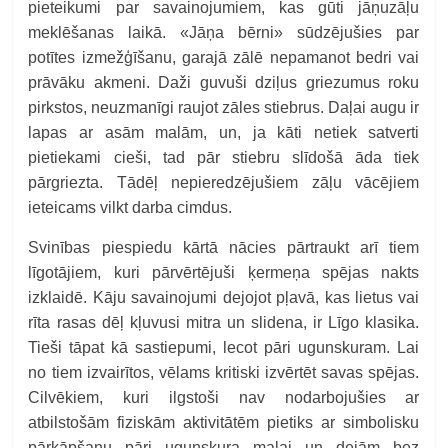
pieteikumi par savainojumiem, kas gūti jāņuzāļu
meklēšanas laikā. «Jāņa bērni» sūdzējušies par
potītes izmežģīšanu, garajā zālē nepamanot bedri vai
prāvāku akmeni. Daži guvuši dziļus griezumus roku
pirkstos, neuzmanīgi raujot zāles stiebrus. Daļai augu ir
lapas ar asām malām, un, ja kāti netiek satverti
pietiekami cieši, tad pār stiebru slīdošā āda tiek
pārgriezta. Tādēļ nepieredzējušiem zāļu vācējiem
ieteicams vilkt darba cimdus.
Svinības piespiedu kārtā nācies pārtraukt arī tiem
līgotājiem, kuri pārvērtējuši ķermeņa spējas nakts
izklaidē. Kāju savainojumi dejojot pļavā, kas lietus vai
rīta rasas dēļ kļuvusi mitra un slidena, ir Līgo klasika.
Tieši tāpat kā sastiepumi, lecot pāri ugunskuram. Lai
no tiem izvairītos, vēlams kritiski izvērtēt savas spējas.
Cilvēkiem, kuri ilgstoši nav nodarbojušies ar
atbilstošām fiziskām aktivitātēm pietiks ar simbolisku
pārkāpšanu pāri ugunskura malai un dejām bez