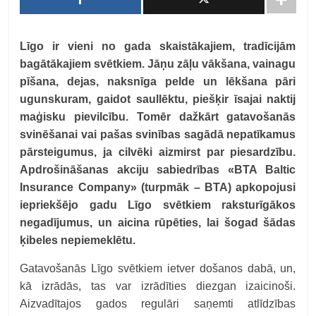
Līgo ir vieni no gada skaistākajiem, tradīcijām
bagātākajiem svētkiem. Jāņu zāļu vākšana, vainagu
pīšana, dejas, naksnīga pelde un lēkšana pāri
ugunskuram, gaidot saullēktu, piešķir īsajai naktij
maģisku pievilcību. Tomēr dažkārt gatavošanās
svinēšanai vai pašas svinības sagādā nepatīkamus
pārsteigumus, ja cilvēki aizmirst par piesardzību.
Apdrošināšanas akciju sabiedrības «BTA Baltic
Insurance Company» (turpmāk – BTA) apkopojusi
iepriekšējo gadu Līgo svētkiem raksturīgākos
negadījumus, un aicina rūpēties, lai šogad šādas
ķibeles nepiemeklētu.
Gatavošanās Līgo svētkiem ietver došanos dabā, un,
kā izrādās, tas var izrādīties diezgan izaicinoši.
Aizvadītajos gados regulāri saņemti atlīdzības