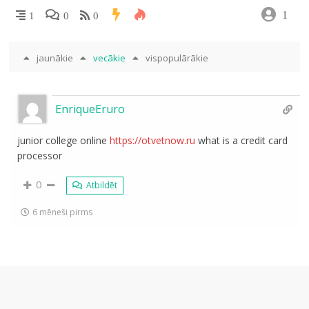
1
1
0
0
jaunākie
vecākie
vispopulārākie
EnriqueEruro
junior college online
https://otvetnow.ru
what is a credit card
processor
0
Atbildēt
6 mēneši pirms