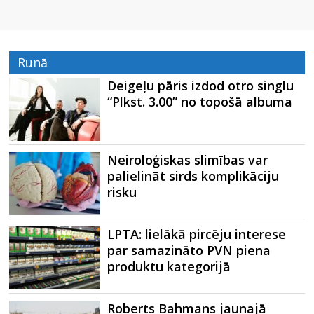
Runā
Deigeļu pāris izdod otro singlu
“Plkst. 3.00” no topošā albuma
Neiroloģiskas slimības var
palielināt sirds komplikāciju
risku
LPTA: lielākā pircēju interese
par samazināto PVN piena
produktu kategorijā
Roberts Bahmans jaunajā