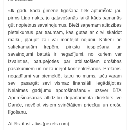
«Ik gadu kādā ģimenē līgošana tiek aptumšota jau
pirms Līgo nakts, jo gatavošanās laikā kāds pamanās
gūt nopietnus savainojumus. Bieži saņemam atlīdzības
pieteikumus par traumām, kas gūtas ar cirvi skaldot
malku, pļaujot zāli vai montējot nojumi. Kritieni no
saliekamajām trepēm, pirkstu iespiešana un
savainojumi batutā ir negadījumi, no kuriem var
izvairīties, parūpējoties par atbilstošiem drošības
pasākumiem un nezaudējot koncentrēšanos. Protams,
negadījumi var piemeklēt katru no mums, taču varam
sevi pasargāt sevi vismaz finansiāli, iegādājoties
Nelaimes gadījumu apdrošināšanu,» uzsver BTA
Apdrošināšanas atlīdzību departamenta direktors Ivo
Danče, novēlot visiem svinētājiem priecīgu un drošu
līgošanu.
Attēls: ilustratīvs (pexels.com)