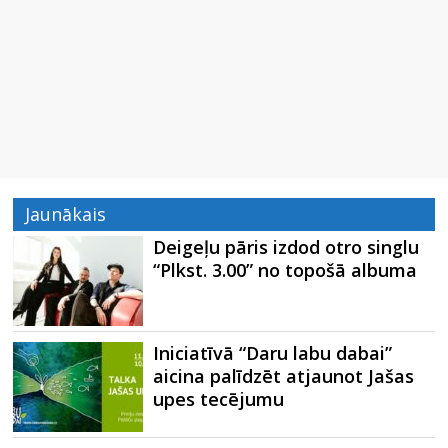
Jaunākais
Deigeļu pāris izdod otro singlu
“Plkst. 3.00” no topošā albuma
Iniciatīvā “Daru labu dabai”
aicina palīdzēt atjaunot Jašas
upes tecējumu