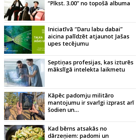
“Plkst. 3.00” no topošā albuma
Iniciatīvā “Daru labu dabai”
aicina palīdzēt atjaunot Jašas
upes tecējumu
Septiņas profesijas, kas izturēs
mākslīgā intelekta laikmetu
Kāpēc padomju militāro
mantojumu ir svarīgi izprast arī
šodien un…
Kad bērns atsakās no
dārzeņiem: padomi un