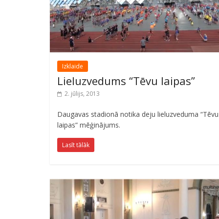
Izklaide
Lieluzvedums “Tēvu laipas”
2. jūlijs, 2013
Daugavas stadionā notika deju lieluzveduma “Tēvu
laipas” mēģinājums.
Lasīt tālāk