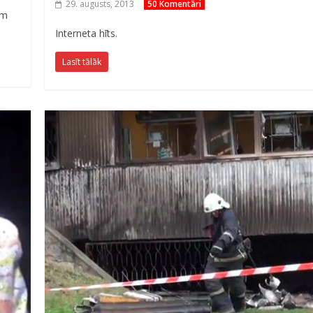
29. augusts, 2013
50 Komentāri
am
Interneta hīts.
Lasīt tālāk