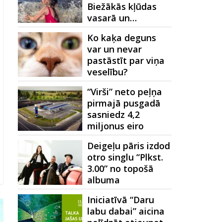
Biežākās kļūdas
vasarā un…
Ko kaķa deguns
var un nevar
pastāstīt par viņa
veselību?
“Virši” neto peļņa
pirmajā pusgadā
sasniedz 4,2
miljonus eiro
Deigeļu pāris izdod
otro singlu “Plkst.
3.00” no topošā
albuma
Iniciatīvā “Daru
labu dabai” aicina