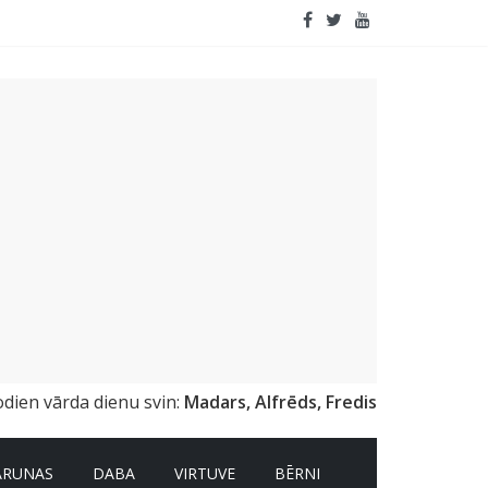
odien vārda dienu svin:
Madars, Alfrēds, Fredis
ARUNAS
DABA
VIRTUVE
BĒRNI