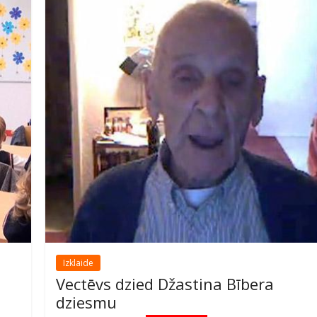
Izklaide
Vectēvs dzied Džastina Bībera
dziesmu