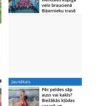
velo braucienā
Biķernieku trasē
Jaunākais
Pēc peldes sāp
auss vai kakls?
Biežākās kļūdas
vasarā un…