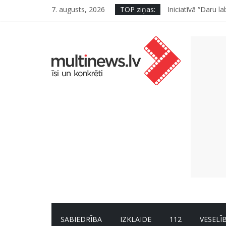
Deigeļu pāris izdo
7. augusts, 2026
TOP ziņas:
Iniciatīvā “Daru l
Pēc peldes sāp au
Ko kaķa deguns va
“Virši” neto peļņ
SABIEDRĪBA
IZKLAIDE
112
VESELĪ