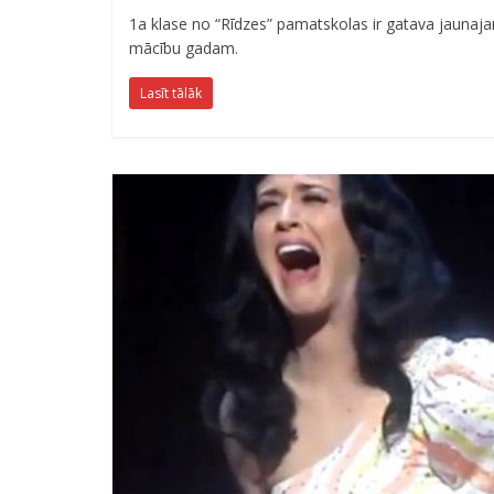
1a klase no “Rīdzes” pamatskolas ir gatava jaunaj
mācību gadam.
Lasīt tālāk