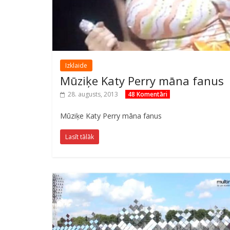
Izklaide
Mūziķe Katy Perry māna fanus
28. augusts, 2013
48 Komentāri
Mūziķe Katy Perry māna fanus
Lasīt tālāk