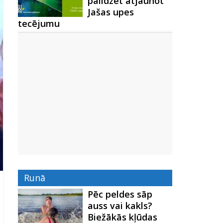
palīdzēt atjaunot
Jašas upes
tecējumu
Runā
Pēc peldes sāp
auss vai kakls?
Biežākās kļūdas