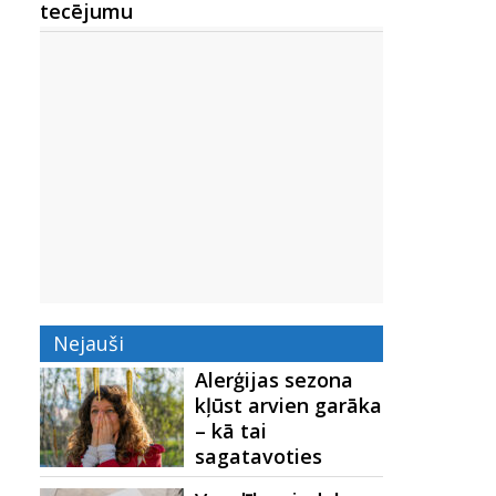
tecējumu
Nejauši
Alerģijas sezona
kļūst arvien garāka
– kā tai
sagatavoties