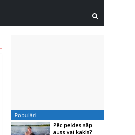
Populāri
Pēc peldes sāp
auss vai kakls?