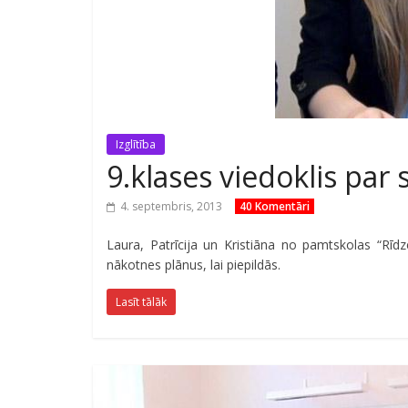
Izglītība
9.klases viedoklis par 
4. septembris, 2013
40 Komentāri
Laura, Patrīcija un Kristiāna no pamtskolas “Rīd
nākotnes plānus, lai piepildās.
Lasīt tālāk