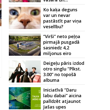
Ko kaķa deguns
var un nevar
pastāstīt par viņa
veselību?
“Virši” neto peļņa
pirmajā pusgadā
sasniedz 4,2
miljonus eiro
Deigeļu pāris izdod
otro singlu “Plkst.
3.00” no topošā
albuma
Iniciatīvā “Daru
labu dabai” aicina
palīdzēt atjaunot
Jašas upes