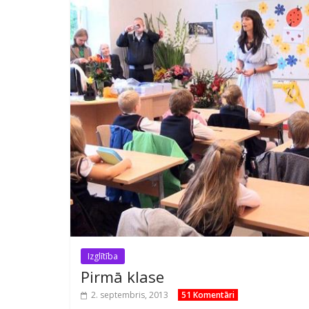
Izglītība
Pirmā klase
2. septembris, 2013
51 Komentāri