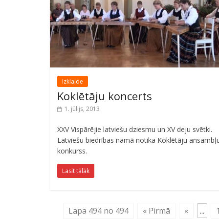
Izklaide
Koklētāju koncerts
1. jūlijs, 2013
XXV Vispārējie latviešu dziesmu un XV deju svētki.
Latviešu biedrības namā notika Koklētāju ansambļ
konkurss.
Lasīt tālāk
Lapa 494 no 494
« Pirmā
«
...