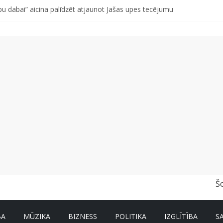
d otro singlu “Plkst. 3.00” no topošā albuma
abu dabai” aicina palīdzēt atjaunot Jašas upes tecējumu
ss vai kakls? Biežākās kļūdas vasarā un kā no tām izvairīties
r un nevar pastāstīt par viņa veselību?
a pirmajā pusgadā sasniedz 4,2 miljonus eiro
Š
BA
MŪZIKA
BIZNESS
POLITIKA
IZGLĪTĪBA
S