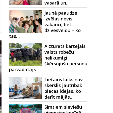
vasarā un…
Jaunā paaudze
izvēlas nevis
vakanci, bet
dzīvesveidu – ko
tas…
Aizturēts kārtējais
valsts robežu
nelikumīgi
šķērsojušu personu
pārvadātājs
Lietains laiks nav
šķērslis jautrībai:
piecas idejas, ko
darīt mājās…
Simtiem sieviešu
vienosies kopīgā