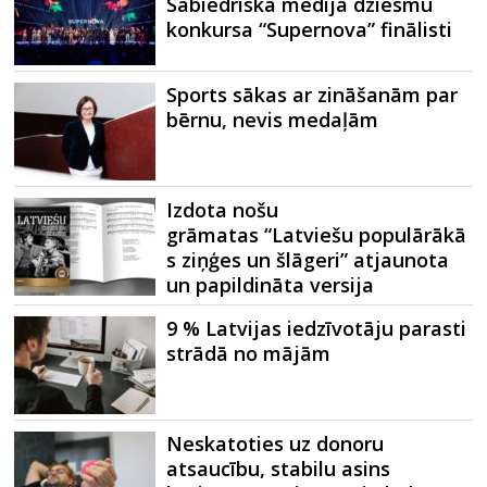
Sabiedriskā medija dziesmu
konkursa “Supernova” finālisti
Sports sākas ar zināšanām par
bērnu, nevis medaļām
Izdota nošu
grāmatas “Latviešu populārākā
s ziņģes un šlāgeri” atjaunota
un papildināta versija
9 % Latvijas iedzīvotāju parasti
strādā no mājām
Neskatoties uz donoru
atsaucību, stabilu asins