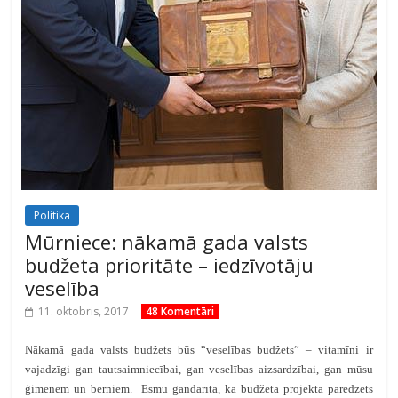
Politika
Mūrniece: nākamā gada valsts
budžeta prioritāte – iedzīvotāju
veselība
11. oktobris, 2017
48 Komentāri
Nākamā gada valsts budžets būs “veselības budžets” – vitamīni ir
vajadzīgi gan tautsaimniecībai, gan veselības aizsardzībai, gan mūsu
ģimenēm un bērniem. Esmu gandarīta, ka budžeta projektā paredzēts