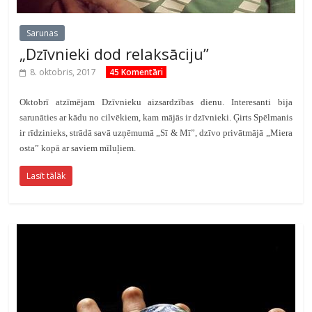
Sarunas
„Dzīvnieki dod relaksāciju”
8. oktobris, 2017
45 Komentāri
Oktobrī atzīmējam Dzīvnieku aizsardzības dienu. Interesanti bija
sarunāties ar kādu no cilvēkiem, kam mājās ir dzīvnieki. Ģirts Spēlmanis
ir rīdzinieks, strādā savā uzņēmumā „Sī & Mī”, dzīvo privātmājā „Miera
osta” kopā ar saviem mīluļiem.
Lasīt tālāk