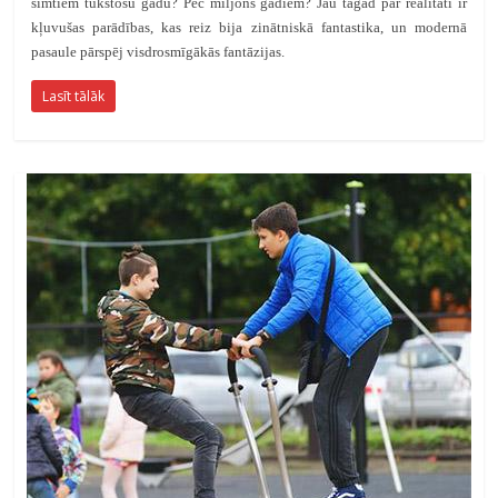
simtiem tūkstošu gadu? Pēc miljons gadiem? Jau tagad par realitāti ir
kļuvušas parādības, kas reiz bija zinātniskā fantastika, un modernā
pasaule pārspēj visdrosmīgākās fantāzijas.
Lasīt tālāk