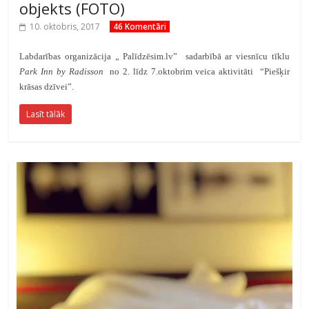
objekts (FOTO)
10. oktobris, 2017
46 Komentāri
Labdarības organizācija „ Palīdzēsim.lv” sadarbībā ar viesnīcu tīklu
Park Inn by Radisson
no 2. līdz 7.oktobrim veica aktivitāti “Piešķir
krāsas dzīvei”.
Lasīt tālāk