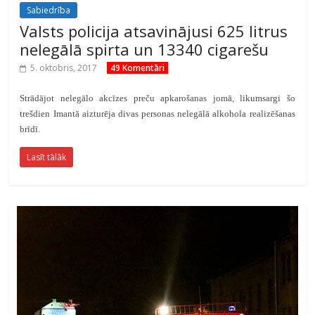
Sabiedrība
Valsts policija atsavinājusi 625 litrus
nelegālā spirta un 13340 cigarešu
5. oktobris, 2017
49 Komentāri
Strādājot nelegālo akcīzes preču apkarošanas jomā, likumsargi šo
trešdien Imantā aizturēja divas personas nelegālā alkohola realizēšanas
brīdī.
Lasīt tālāk