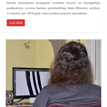
būtisks finansējuma pieaugums veselības nozarei un demogrāfijas
pasākumiem, uzsvēra Saeimas priekšsēdētāja Ināra Mūrniece trešdien,
11.oktobrī, pēc 2018.gada valsts budžeta projekta saņemšanas.
Lasīt tālāk