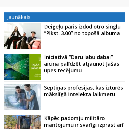
Jaunākais
Deigeļu pāris izdod otro singlu
“Plkst. 3.00” no topošā albuma
Iniciatīvā “Daru labu dabai”
aicina palīdzēt atjaunot Jašas
upes tecējumu
Septiņas profesijas, kas izturēs
mākslīgā intelekta laikmetu
Kāpēc padomju militāro
mantojumu ir svarīgi izprast arī