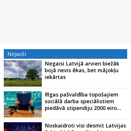
Nejauši
Negaisi Latvijā arvien biežāk
bojā nevis ēkas, bet mājokļu
iekārtas
Rīgas pašvaldība topošajiem
sociālā darba speciālistiem
piedāvā stipendiju 2000 eiro…
Noskaidroti visi desmit Latvijas