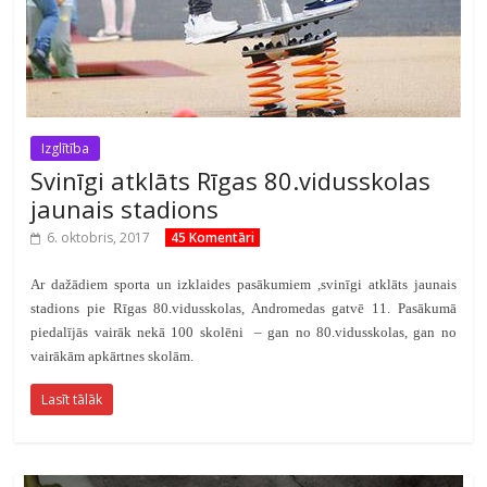
Izglītība
Svinīgi atklāts Rīgas 80.vidusskolas
jaunais stadions
6. oktobris, 2017
45 Komentāri
Ar dažādiem sporta un izklaides pasākumiem ,svinīgi atklāts jaunais
stadions pie Rīgas 80.vidusskolas, Andromedas gatvē 11. Pasākumā
piedalījās vairāk nekā 100 skolēni – gan no 80.vidusskolas, gan no
vairākām apkārtnes skolām.
Lasīt tālāk