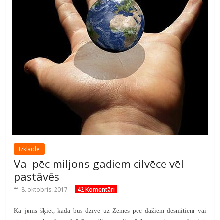
Izklaide
Vai pēc miljons gadiem cilvēce vēl
pastāvēs
8. oktobris, 2017
42 Komentāri
Kā jums šķiet, kāda būs dzīve uz Zemes pēc dažiem desmitiem vai