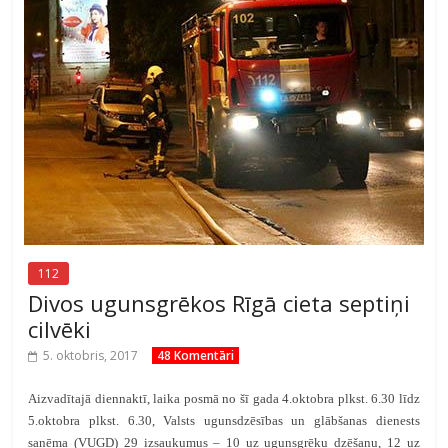
112
Divos ugunsgrēkos Rīgā cieta septiņi
cilvēki
5. oktobris, 2017
48 Komentāri
Aizvadītajā diennaktī, laika posmā no šī gada 4.oktobra plkst. 6.30 līdz
5.oktobra plkst. 6.30, Valsts ugunsdzēsības un glābšanas dienests
saņēma (VUGD) 29 izsaukumus – 10 uz ugunsgrēku dzēšanu, 12 uz