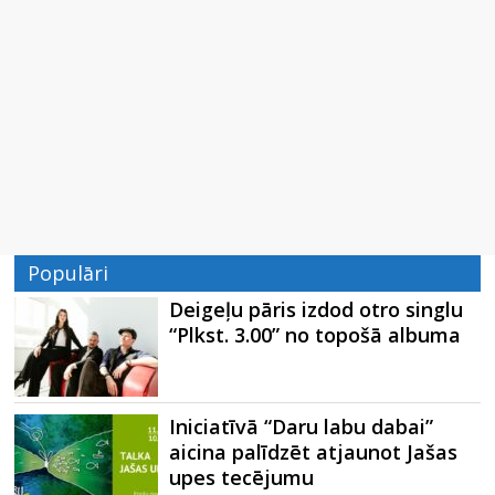
Populāri
Deigeļu pāris izdod otro singlu
“Plkst. 3.00” no topošā albuma
Iniciatīvā “Daru labu dabai”
aicina palīdzēt atjaunot Jašas
upes tecējumu