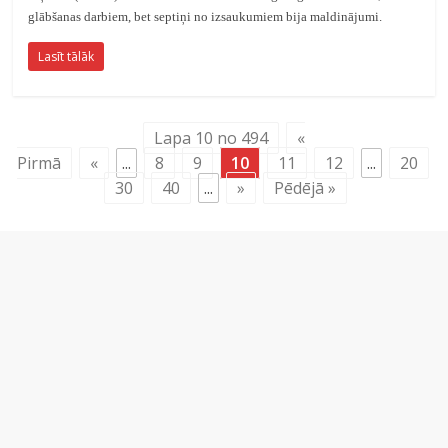
glābšanas darbiem, bet septiņi no izsaukumiem bija maldinājumi.
Lasīt tālāk
Lapa 10 no 494
«
Pirmā
«
...
8
9
10
11
12
...
20
30
40
...
»
Pēdējā »