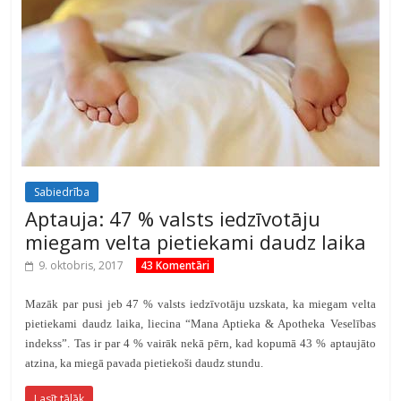
Sabiedrība
Aptauja: 47 % valsts iedzīvotāju
miegam velta pietiekami daudz laika
9. oktobris, 2017
43 Komentāri
Mazāk par pusi jeb 47 % valsts iedzīvotāju uzskata, ka miegam velta
pietiekami daudz laika, liecina “Mana Aptieka & Apotheka
Veselības
indekss”. Tas ir par 4 % vairāk nekā pērn, kad kopumā 43 % aptaujāto
atzina, ka miegā pavada pietiekoši daudz stundu.
Lasīt tālāk