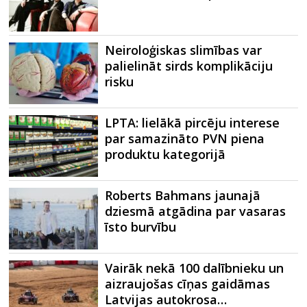
Neiroloģiskas slimības var
palielināt sirds komplikāciju
risku
LPTA: lielākā pircēju interese
par samazināto PVN piena
produktu kategorijā
Roberts Bahmans jaunajā
dziesmā atgādina par vasaras
īsto burvību
Vairāk nekā 100 dalībnieku un
aizraujošas cīņas gaidāmas
Latvijas autokrosa…