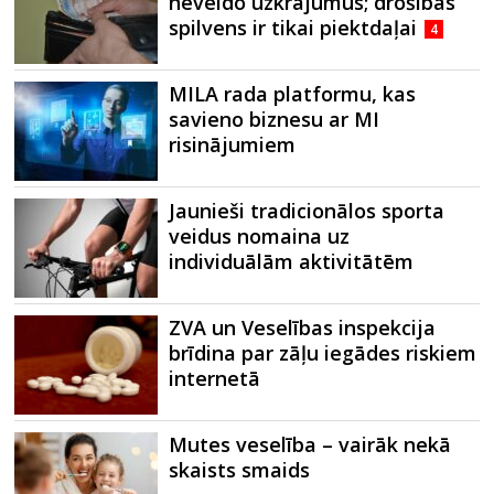
neveido uzkrājumus; drošības
spilvens ir tikai piektdaļai
4
MILA rada platformu, kas
savieno biznesu ar MI
risinājumiem
Jaunieši tradicionālos sporta
veidus nomaina uz
individuālām aktivitātēm
ZVA un Veselības inspekcija
brīdina par zāļu iegādes riskiem
internetā
Mutes veselība – vairāk nekā
skaists smaids