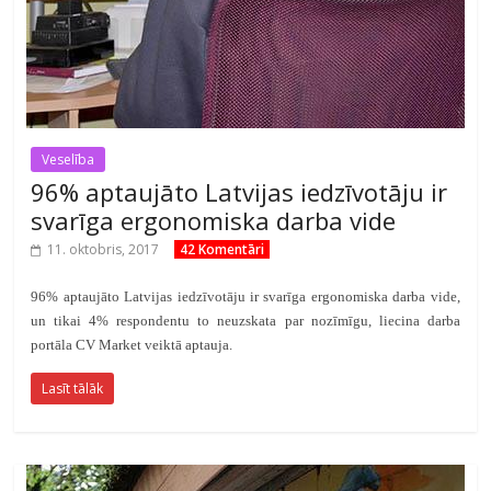
Veselība
96% aptaujāto Latvijas iedzīvotāju ir
svarīga ergonomiska darba vide
11. oktobris, 2017
42 Komentāri
96% aptaujāto Latvijas iedzīvotāju ir svarīga ergonomiska darba vide,
un tikai 4% respondentu to neuzskata par nozīmīgu, liecina darba
portāla CV Market veiktā aptauja.
Lasīt tālāk