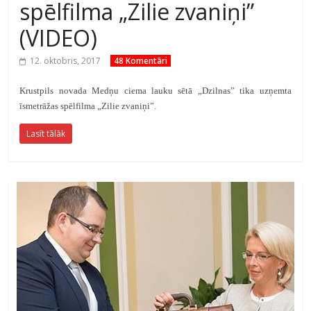
spēlfilma „Zilie zvaniņi”
(VIDEO)
12. oktobris, 2017
48 Komentāri
Krustpils novada Medņu ciema lauku sētā „Dzilnas” tika uzņemta
īsmetrāžas spēlfilma „Zilie zvaniņi”.
Lasīt tālāk