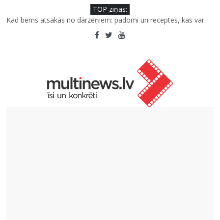
TOP ziņas:
Kāpēc padomju militāro mantojumu ir svarīgi izprast arī šodien
un kā to palīdz paveikt papildinātā realitāte
Kad bērns atsakās no dārzeņiem: padomi un receptes, kas var
palīdzēt
Deigeļu pāris izdod otro singlu “Plkst. 3.00” no topošā albuma
Iniciatīvā “Daru labu dabai” aicina palīdzēt atjaunot Jašas upes
tecējumu
Septiņas profesijas, kas izturēs mākslīgā intelekta laikmetu