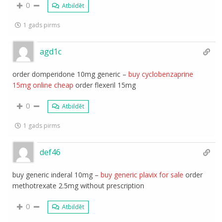
0
Atbildēt
1 gads pirms
agd1c
order domperidone 10mg generic –
buy cyclobenzaprine
15mg online cheap
order flexeril 15mg
0
Atbildēt
1 gads pirms
def46
buy generic inderal 10mg –
buy generic plavix for sale
order
methotrexate 2.5mg without prescription
0
Atbildēt