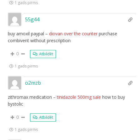
1 gads pirms
55g44
buy amoxil paypal –
diovan over the counter
purchase
combivent without prescription
0
Atbildēt
1 gads pirms
o2mzb
zithromax medication –
tinidazole 500mg sale
how to buy
bystolic
0
Atbildēt
1 gads pirms