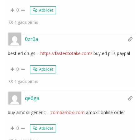
0
Atbildēt
1 gads pirms
0zr0a
best ed drugs –
https://fastedtotake.com/
buy ed pills paypal
0
Atbildēt
1 gads pirms
qe6ga
buy amoxil generic –
combamoxi.com
amoxil online order
0
Atbildēt