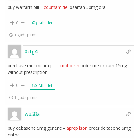
buy warfarin pill –
coumamide
losartan 50mg oral
0
Atbildēt
1 gads pirms
0ztg4
purchase meloxicam pill –
mobo sin
order meloxicam 15mg
without prescription
0
Atbildēt
1 gads pirms
wu58a
buy deltasone 5mg generic –
aprep lson
order deltasone 5mg
online