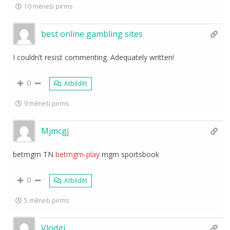
10 mēneši pirms
best online gambling sites
I couldn’t resist commenting. Adequately written!
0
Atbildēt
9 mēneši pirms
Mjmcgj
betmgm TN
betmgm-play
mgm sportsbook
0
Atbildēt
5 mēneši pirms
Vlodgj