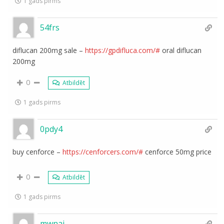
1 gads pirms
54frs
diflucan 200mg sale –
https://gpdifluca.com/#
oral diflucan
200mg
0
Atbildēt
1 gads pirms
0pdy4
buy cenforce –
https://cenforcers.com/#
cenforce 50mg price
0
Atbildēt
1 gads pirms
mwnaj