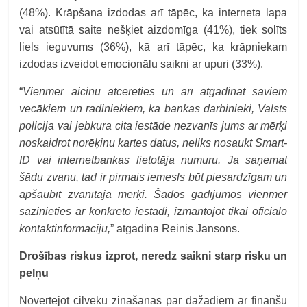
(48%). Krāpšana izdodas arī tāpēc, ka interneta lapa
vai atsūtītā saite nešķiet aizdomīga (41%), tiek solīts
liels ieguvums (36%), kā arī tāpēc, ka krāpniekam
izdodas izveidot emocionālu saikni ar upuri (33%).
“
Vienmēr aicinu atcerēties un arī atgādināt saviem
vecākiem un radiniekiem, ka bankas darbinieki, Valsts
policija vai jebkura cita iestāde nezvanīs jums ar mērķi
noskaidrot norēķinu kartes datus, neliks nosaukt Smart-
ID vai internetbankas lietotāja numuru. Ja saņemat
šādu zvanu, tad ir pirmais iemesls būt piesardzīgam un
apšaubīt zvanītāja mērķi. Šādos gadījumos vienmēr
sazinieties ar konkrēto iestādi, izmantojot tikai oficiālo
kontaktinformāciju,
” atgādina Reinis Jansons.
Drošības riskus izprot, neredz saikni starp risku un
pelņu
Novērtējot cilvēku zināšanas par dažādiem ar finanšu