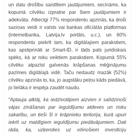
un datu drošību saistītiem jautājumiem, secināms, ka
kopumā cilvēku izpratne par šiem jautājumiem ir
adekvāta. Attiecīgi 77% respondentu apzinās, ka droši
saziņas veidi ir valsts vai bankas oficiālās platformas
(internetbanka, Latvija.lv portāls, u.c.), un 60%
respondentu piekrīt tam, ka digitālajiem parakstiem,
kas apstiprināti ar Smart-ID, ir tāds pats juridiskais
spēks, kā ar roku veiktiem parakstiem. Kopumā 55%
cilvēku atpazīst galvenās krāpšanas mēģinājumu
pazīmes digitālajā vidē. Taču nedaudz mazāk (52%)
cilvēku apzinās to, ka, jo augstāku peļņu kāds piedāvā,
jo lielāka ir iespēja zaudēt naudu.
“
Aptauja atklāj, ka iedzīvotājiem aizvien ir salīdzinoši
vājas zināšanas par ieguldījumu atdeves un risku
sakarību, un tieši šī ir krāpnieku teritorija, kurā upuri
iekrīt uz maldīgiem ieguldījumu piedāvājumiem. Dati
rāda, ka, uzķeroties uz vilinošiem investīciju