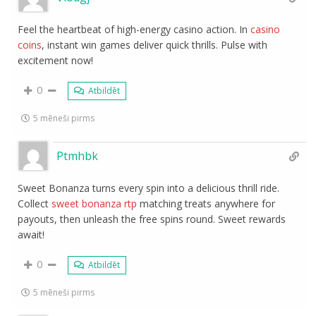
Feel the heartbeat of high-energy casino action. In
casino
coins
, instant win games deliver quick thrills. Pulse with
excitement now!
0
Atbildēt
5 mēneši pirms
Ptmhbk
Sweet Bonanza turns every spin into a delicious thrill ride.
Collect
sweet bonanza rtp
matching treats anywhere for
payouts, then unleash the free spins round. Sweet rewards
await!
0
Atbildēt
5 mēneši pirms