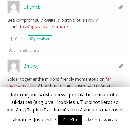
Uhcmcb
Bez kompromisu v kvalite, s obrovskou slevou v
cene
https://opravdovalekarna.cz
0
Atbildēt
5 mēneši pirms
Bmtnxj
Solder together the millions friendly momentous on
fan
maxxwins
– the #1 legitimate coins casino app in America.
Get your $1000 PLAY IT AGAIN honorarium and refashion
Informējam, ka Multinews portālā tiek izmantotas
every relate, hand and roll into real cash rewards.
sīkdatnes (angļu val. "cookies"). Turpinot lietot šo
Irresponsibly payouts, immense jackpots, and habitual action
portālu, Jūs piekrītat, ka mēs uzkrāsim un izmantosim
– download FanDuel Casino in these times and start playing
like a pro today!
sīkdatnes Jūsu ierīcē.
Uzzināt vairāk
Piekrītu
0
Atbildēt