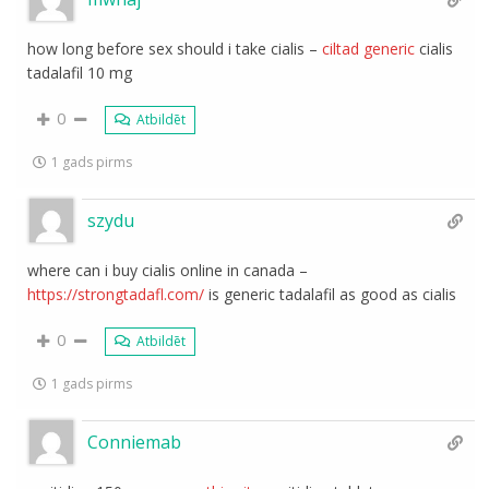
how long before sex should i take cialis –
ciltad generic
cialis
tadalafil 10 mg
0
Atbildēt
1 gads pirms
szydu
where can i buy cialis online in canada –
https://strongtadafl.com/
is generic tadalafil as good as cialis
0
Atbildēt
1 gads pirms
Conniemab