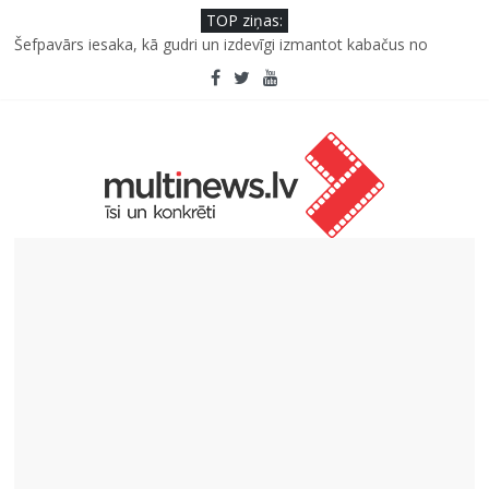
TOP ziņas:
Kā neuzkāpt uz tiem pašiem grābekļiem: 5 iespējamās kļūdas
biznesa izaugsmē
Šefpavārs iesaka, kā gudri un izdevīgi izmantot kabačus no
sezonas sākuma līdz pat ziemai
Jauno izpildītāju konkursam “Frekvence 2026”
Saeimas priekšsēdētāja Ikšķilē: politiski represēto cilvēku
nesalaužamā ticība Latvijai ir mūsu valsts spēka pamats
Viens klikšķis līdz maksājumam vai viens mirklis līdz krāpšanai?