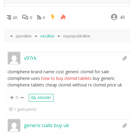
48
48
0
0
jaunākie
vecākie
vispopulārākie
v97rk
clomiphene brand name cost generic clomid for sale
clomiphene uses
how to buy clomid tablets
buy generic
clomiphene tablets cheap clomid without rx clomid price uk
0
Atbildēt
1 gads pirms
generic cialis buy uk