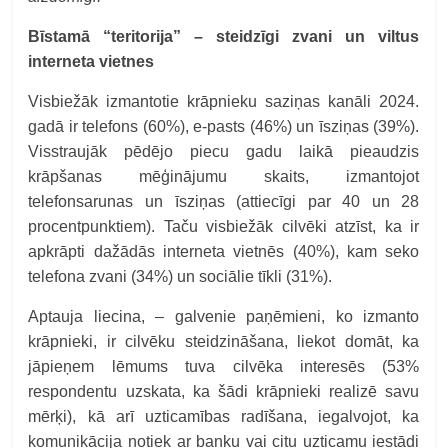
Bīstamā “teritorija” – steidzīgi zvani un viltus
interneta vietnes
Visbiežāk izmantotie krāpnieku saziņas kanāli 2024.
gadā ir telefons (60%), e-pasts (46%) un īsziņas (39%).
Visstraujāk pēdējo piecu gadu laikā pieaudzis
krāpšanas mēģinājumu skaits, izmantojot
telefonsarunas un īsziņas (attiecīgi par 40 un 28
procentpunktiem). Taču visbiežāk cilvēki atzīst, ka ir
apkrāpti dažādās interneta vietnēs (40%), kam seko
telefona zvani (34%) un sociālie tīkli (31%).
Aptauja liecina, – galvenie paņēmieni, ko izmanto
krāpnieki, ir cilvēku steidzināšana, liekot domāt, ka
jāpieņem lēmums tuva cilvēka interesēs (53%
respondentu uzskata, ka šādi krāpnieki realizē savu
mērķi), kā arī uzticamības radīšana, iegalvojot, ka
komunikācija notiek ar banku vai citu uzticamu iestādi