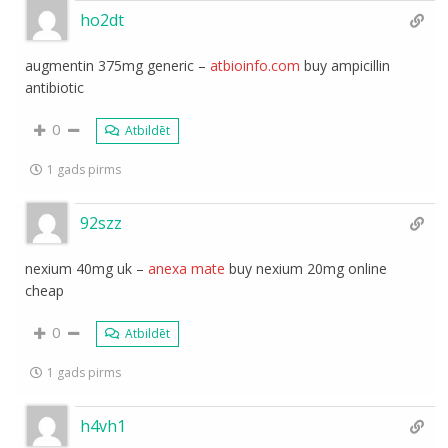
ho2dt
augmentin 375mg generic –
atbioinfo.com
buy ampicillin
antibiotic
0
Atbildēt
1 gads pirms
92szz
nexium 40mg uk –
anexa mate
buy nexium 20mg online
cheap
0
Atbildēt
1 gads pirms
h4vh1