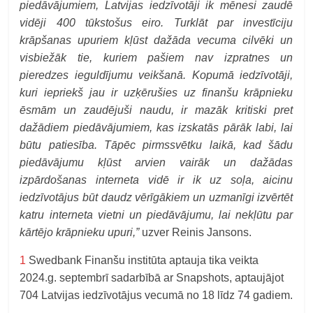
piedāvājumiem, Latvijas iedzīvotāji ik mēnesi zaudē
vidēji 400 tūkstošus eiro. Turklāt par investīciju
krāpšanas upuriem kļūst dažāda vecuma cilvēki un
visbiežāk tie, kuriem pašiem nav izpratnes un
pieredzes ieguldījumu veikšanā. Kopumā iedzīvotāji,
kuri iepriekš jau ir uzķērušies uz finanšu krāpnieku
ēsmām un zaudējuši naudu, ir mazāk kritiski pret
dažādiem piedāvājumiem, kas izskatās pārāk labi, lai
būtu patiesība. Tāpēc pirmssvētku laikā, kad šādu
piedāvājumu kļūst arvien vairāk un dažādas
izpārdošanas interneta vidē ir ik uz soļa, aicinu
iedzīvotājus būt daudz vērīgākiem un uzmanīgi izvērtēt
katru interneta vietni un piedāvājumu, lai nekļūtu par
kārtējo krāpnieku upuri,”
uzver Reinis Jansons.
1
Swedbank Finanšu institūta aptauja tika veikta
2024.g. septembrī sadarbībā ar Snapshots, aptaujājot
704 Latvijas iedzīvotājus vecumā no 18 līdz 74 gadiem.