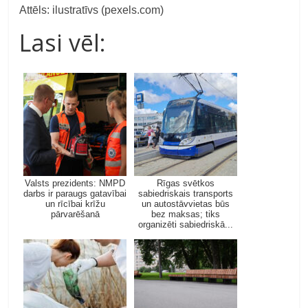
Attēls: ilustratīvs (pexels.com)
Lasi vēl:
Valsts prezidents: NMPD
Rīgas svētkos
darbs ir paraugs gatavībai
sabiedriskais transports
un rīcībai krīžu
un autostāvvietas būs
pārvarēšanā
bez maksas; tiks
organizēti sabiedriskā...