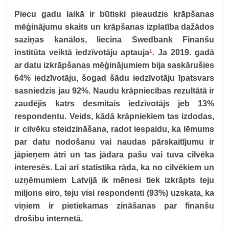
Piecu gadu laikā ir būtiski pieaudzis krāpšanas
mēģinājumu skaits un krāpšanas izplatība dažādos
saziņas kanālos, liecina Swedbank Finanšu
1
institūta veiktā iedzīvotāju aptauja
. Ja 2019. gadā
ar datu izkrāpšanas mēģinājumiem bija saskārušies
64% iedzīvotāju, šogad šādu iedzīvotāju īpatsvars
sasniedzis jau 92%. Naudu krāpniecības rezultātā ir
zaudējis katrs desmitais iedzīvotājs jeb 13%
respondentu. Veids, kādā krāpniekiem tas izdodas,
ir cilvēku steidzināšana, radot iespaidu, ka lēmums
par datu nodošanu vai naudas pārskaitījumu ir
jāpieņem ātri un tas jādara pašu vai tuva cilvēka
interesēs. Lai arī statistika rāda, ka no cilvēkiem un
uzņēmumiem Latvijā ik mēnesi tiek izkrāpts teju
miljons eiro, teju visi respondenti (93%) uzskata, ka
viņiem ir pietiekamas zināšanas par finanšu
drošību internetā.