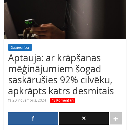
Sabiedrība
Aptauja: ar krāpšanas
mēģinājumiem šogad
saskārušies 92% cilvēku,
apkrāpts katrs desmitais
20. novembris, 2024
48 Komentāri