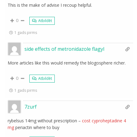
This is the make of advise I recoup helpful.
0
Atbildēt
1 gads pirms
side effects of metronidazole flagyl
More articles like this would remedy the blogosphere richer.
0
Atbildēt
1 gads pirms
7zurf
rybelsus 14mg without prescription –
cost cyproheptadine 4
mg
periactin where to buy