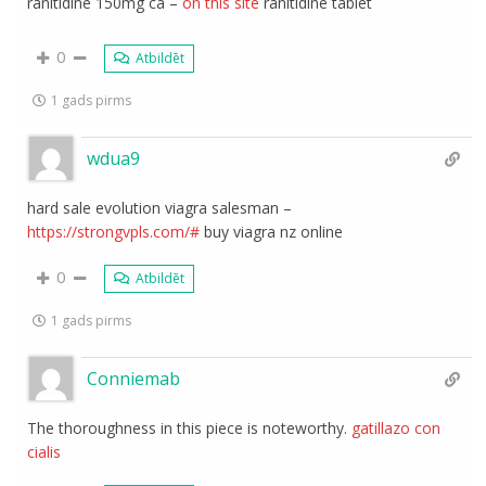
ranitidine 150mg ca –
on this site
ranitidine tablet
0
Atbildēt
1 gads pirms
wdua9
hard sale evolution viagra salesman –
https://strongvpls.com/#
buy viagra nz online
0
Atbildēt
1 gads pirms
Conniemab
The thoroughness in this piece is noteworthy.
gatillazo con
cialis