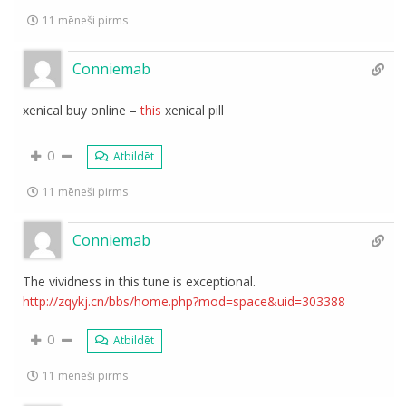
11 mēneši pirms
Conniemab
xenical buy online –
this
xenical pill
0
Atbildēt
11 mēneši pirms
Conniemab
The vividness in this tune is exceptional.
http://zqykj.cn/bbs/home.php?mod=space&uid=303388
0
Atbildēt
11 mēneši pirms