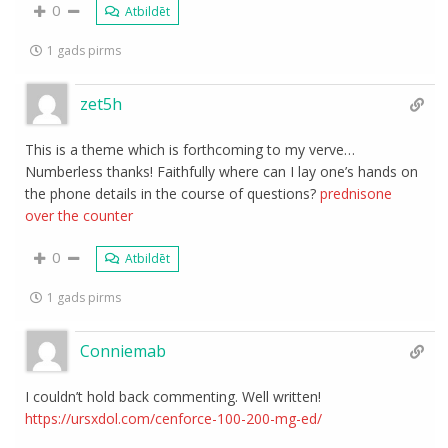
0
Atbildēt
1 gads pirms
zet5h
This is a theme which is forthcoming to my verve…
Numberless thanks! Faithfully where can I lay one’s hands on
the phone details in the course of questions?
prednisone
over the counter
0
Atbildēt
1 gads pirms
Conniemab
I couldn’t hold back commenting. Well written!
https://ursxdol.com/cenforce-100-200-mg-ed/