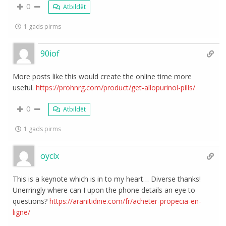
0
Atbildēt
1 gads pirms
90iof
More posts like this would create the online time more
useful.
https://prohnrg.com/product/get-allopurinol-pills/
0
Atbildēt
1 gads pirms
oyclx
This is a keynote which is in to my heart… Diverse thanks!
Unerringly where can I upon the phone details an eye to
questions?
https://aranitidine.com/fr/acheter-propecia-en-
ligne/