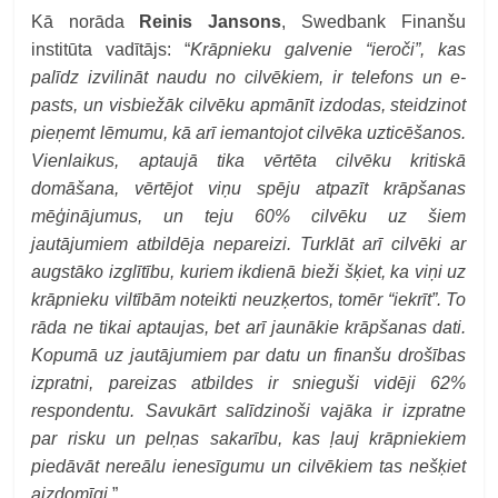
Kā norāda
Reinis Jansons
, Swedbank Finanšu
institūta vadītājs: “
Krāpnieku galvenie “ieroči”, kas
palīdz izvilināt naudu no cilvēkiem, ir telefons un e-
pasts, un visbiežāk cilvēku apmānīt izdodas, steidzinot
pieņemt lēmumu, kā arī iemantojot cilvēka uzticēšanos.
Vienlaikus, aptaujā tika vērtēta cilvēku kritiskā
domāšana, vērtējot viņu spēju atpazīt krāpšanas
mēģinājumus, un teju 60% cilvēku uz šiem
jautājumiem atbildēja nepareizi. Turklāt arī cilvēki ar
augstāko izglītību, kuriem ikdienā bieži šķiet, ka viņi uz
krāpnieku viltībām noteikti neuzķertos, tomēr “iekrīt”. To
rāda ne tikai aptaujas, bet arī jaunākie krāpšanas dati.
Kopumā uz jautājumiem par datu un finanšu drošības
izpratni, pareizas atbildes ir snieguši vidēji 62%
respondentu. Savukārt salīdzinoši vajāka ir izpratne
par risku un pelņas sakarību, kas ļauj krāpniekiem
piedāvāt nereālu ienesīgumu un cilvēkiem tas nešķiet
aizdomīgi.
”