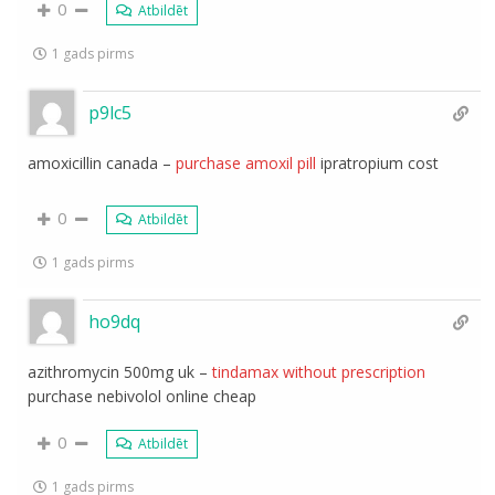
0
Atbildēt
1 gads pirms
p9lc5
amoxicillin canada –
purchase amoxil pill
ipratropium cost
0
Atbildēt
1 gads pirms
ho9dq
azithromycin 500mg uk –
tindamax without prescription
purchase nebivolol online cheap
0
Atbildēt
1 gads pirms