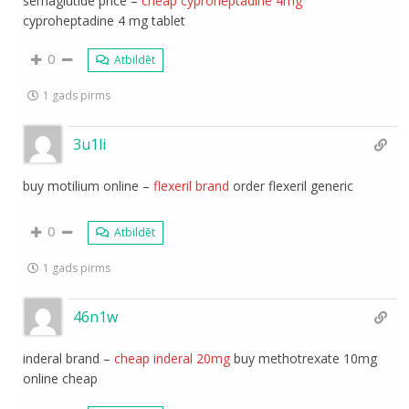
semaglutide price –
cheap cyproheptadine 4mg
cyproheptadine 4 mg tablet
0
Atbildēt
1 gads pirms
3u1li
buy motilium online –
flexeril brand
order flexeril generic
0
Atbildēt
1 gads pirms
46n1w
inderal brand –
cheap inderal 20mg
buy methotrexate 10mg
online cheap