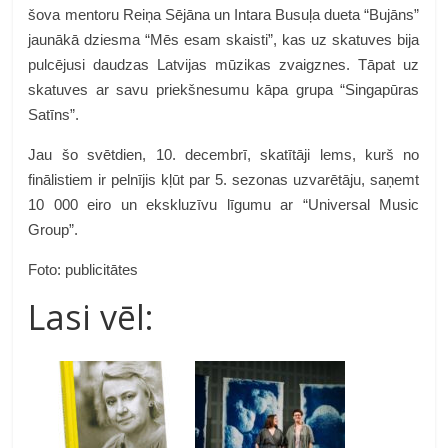
šova mentoru Reiņa Sējāna un Intara Busuļa dueta “Bujāns”
jaunākā dziesma “Mēs esam skaisti”, kas uz skatuves bija
pulcējusi daudzas Latvijas mūzikas zvaigznes. Tāpat uz
skatuves ar savu priekšnesumu kāpa grupa “Singapūras
Satīns”.
Jau šo svētdien, 10. decembrī, skatītāji lems, kurš no
finālistiem ir pelnījis kļūt par 5. sezonas uzvarētāju, saņemt
10 000 eiro un ekskluzīvu līgumu ar “Universal Music
Group”.
Foto: publicitātes
Lasi vēl: