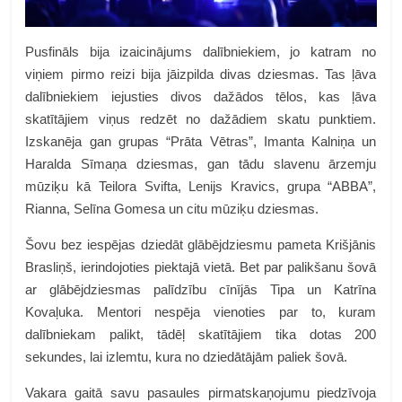
Pusfināls bija izaicinājums dalībniekiem, jo katram no
viņiem pirmo reizi bija jāizpilda divas dziesmas. Tas ļāva
dalībniekiem iejusties divos dažādos tēlos, kas ļāva
skatītājiem viņus redzēt no dažādiem skatu punktiem.
Izskanēja gan grupas “Prāta Vētras”, Imanta Kalniņa un
Haralda Sīmaņa dziesmas, gan tādu slavenu ārzemju
mūziķu kā Teilora Svifta, Lenijs Kravics, grupa “ABBA”,
Rianna, Selīna Gomesa un citu mūziķu dziesmas.
Šovu bez iespējas dziedāt glābējdziesmu pameta Krišjānis
Brasliņš, ierindojoties piektajā vietā. Bet par palikšanu šovā
ar glābējdziesmas palīdzību cīnījās Tipa un Katrīna
Kovaļuka. Mentori nespēja vienoties par to, kuram
dalībniekam palikt, tādēļ skatītājiem tika dotas 200
sekundes, lai izlemtu, kura no dziedātājām paliek šovā.
Vakara gaitā savu pasaules pirmatskaņojumu piedzīvoja