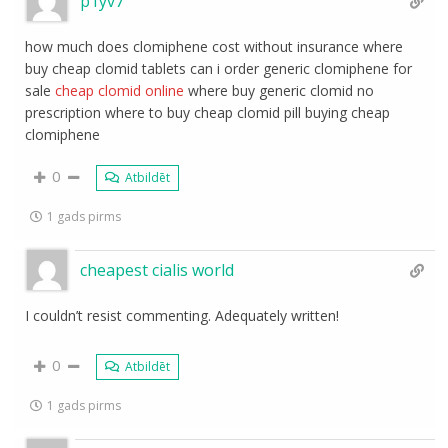
p1yv7
how much does clomiphene cost without insurance where
buy cheap clomid tablets can i order generic clomiphene for
sale
cheap clomid online
where buy generic clomid no
prescription where to buy cheap clomid pill buying cheap
clomiphene
0
Atbildēt
1 gads pirms
cheapest cialis world
I couldn’t resist commenting. Adequately written!
0
Atbildēt
1 gads pirms