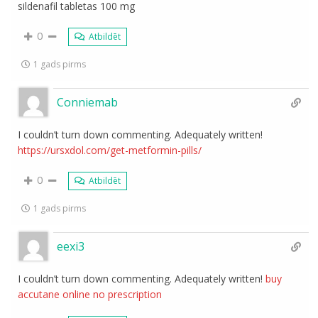
sildenafil tabletas 100 mg
0
Atbildēt
1 gads pirms
Conniemab
I couldn’t turn down commenting. Adequately written!
https://ursxdol.com/get-metformin-pills/
0
Atbildēt
1 gads pirms
eexi3
I couldn’t turn down commenting. Adequately written!
buy
accutane online no prescription