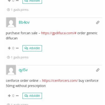
0
Atbildēt
1 gads pirms
8b4ov
purchase forcan sale –
https://gpdifluca.com/#
order generic
diflucan
0
Atbildēt
1 gads pirms
qyl5v
cenforce order online –
https://cenforcers.com/
buy cenforce
50mg without prescription
0
Atbildēt
1 gads pirms