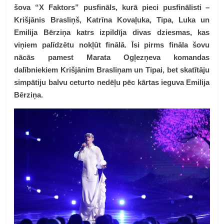
šova “X Faktors” pusfināls, kurā pieci pusfinālisti –
Krišjānis Brasliņš, Katrīna Kovaļuka, Tipa, Luka un
Emilija Bērziņa katrs izpildīja divas dziesmas, kas
viņiem palīdzētu nokļūt finālā. Īsi pirms fināla šovu
nācās pamest Marata Ogļezņeva komandas
dalībniekiem Krišjānim Brasliņam un Tipai, bet skatītāju
simpātiju balvu ceturto nedēļu pēc kārtas ieguva Emilija
Bērziņa.