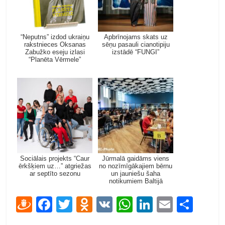
“Neputns” izdod ukraiņu
Apbrīnojams skats uz
rakstnieces Oksanas
sēņu pasauli cianotipiju
Zabužko eseju izlasi
izstādē “FUNGI”
“Planēta Vērmele”
Sociālais projekts “Caur
Jūrmalā gaidāms viens
ērkšķiem uz…” atgriežas
no nozīmīgākajiem bērnu
ar septīto sezonu
un jauniešu šaha
notikumiem Baltijā
D
F
T
O
V
W
Li
E
S
ra
ac
w
d
K
h
n
m
h