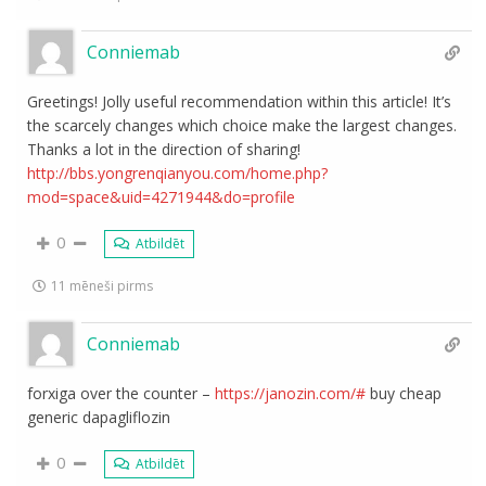
Conniemab
Greetings! Jolly useful recommendation within this article! It’s
the scarcely changes which choice make the largest changes.
Thanks a lot in the direction of sharing!
http://bbs.yongrenqianyou.com/home.php?
mod=space&uid=4271944&do=profile
0
Atbildēt
11 mēneši pirms
Conniemab
forxiga over the counter –
https://janozin.com/#
buy cheap
generic dapagliflozin
0
Atbildēt