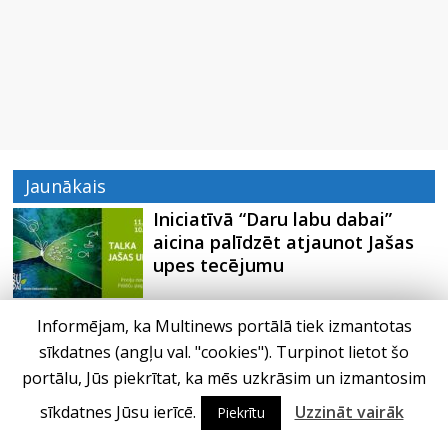
Jaunākais
Iniciatīvā “Daru labu dabai”
aicina palīdzēt atjaunot Jašas
upes tecējumu
Septiņas profesijas, kas izturēs
Informējam, ka Multinews portālā tiek izmantotas
mākslīgā intelekta laikmetu
sīkdatnes (angļu val. "cookies"). Turpinot lietot šo
portālu, Jūs piekrītat, ka mēs uzkrāsim un izmantosim
sīkdatnes Jūsu ierīcē.
Uzzināt vairāk
Piekrītu
Kāpēc padomju militāro