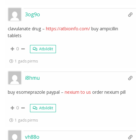
3og9o
clavulanate drug –
https://atbioinfo.com/
buy ampicillin
tablets
0
Atbildēt
1 gads pirms
i8hmu
buy esomeprazole paypal –
nexium to us
order nexium pill
0
Atbildēt
1 gads pirms
vh88o