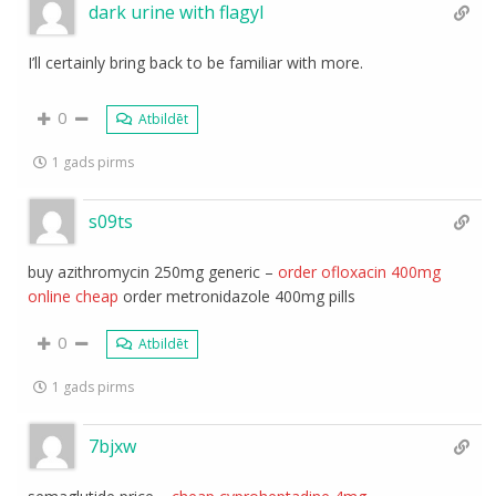
dark urine with flagyl
I’ll certainly bring back to be familiar with more.
0
Atbildēt
1 gads pirms
s09ts
buy azithromycin 250mg generic –
order ofloxacin 400mg
online cheap
order metronidazole 400mg pills
0
Atbildēt
1 gads pirms
7bjxw