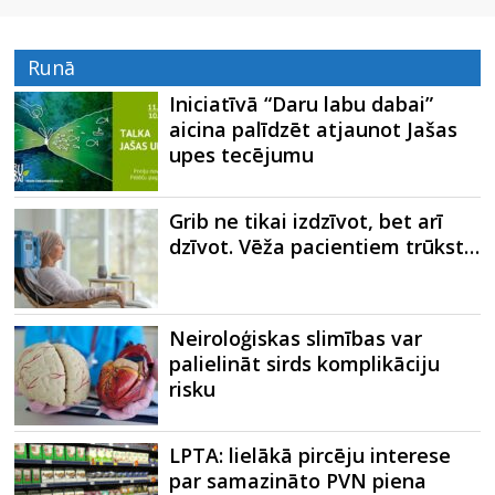
Runā
Iniciatīvā “Daru labu dabai”
aicina palīdzēt atjaunot Jašas
upes tecējumu
Grib ne tikai izdzīvot, bet arī
dzīvot. Vēža pacientiem trūkst…
Neiroloģiskas slimības var
palielināt sirds komplikāciju
risku
LPTA: lielākā pircēju interese
par samazināto PVN piena