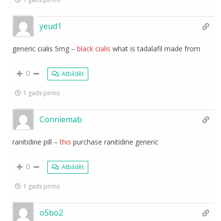
yeud1
generic cialis 5mg –
black cialis
what is tadalafil made from
0
Atbildēt
1 gads pirms
Conniemab
ranitidine pill –
this
purchase ranitidine generic
0
Atbildēt
1 gads pirms
o5bo2