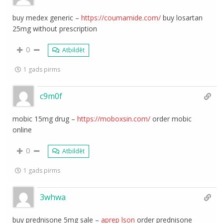
buy medex generic –
https://coumamide.com/
buy losartan
25mg without prescription
0
Atbildēt
1 gads pirms
c9m0f
mobic 15mg drug –
https://moboxsin.com/
order mobic
online
0
Atbildēt
1 gads pirms
3whwa
buy prednisone 5mg sale –
aprep lson
order prednisone