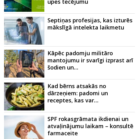
upes tecējumu
Septiņas profesijas, kas izturēs
mākslīgā intelekta laikmetu
Kāpēc padomju militāro
mantojumu ir svarīgi izprast arī
šodien un…
Kad bērns atsakās no
dārzeņiem: padomi un
receptes, kas var…
SPF rokasgrāmata ikdienai un
atvaļinājumu laikam – konsultē
farmaceite