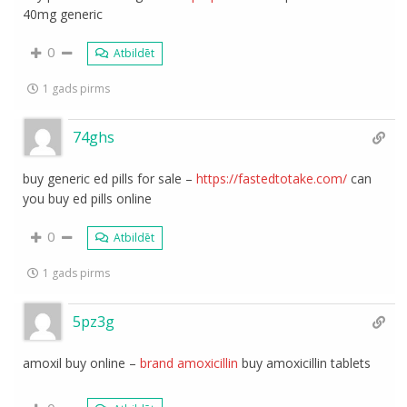
40mg generic
0
Atbildēt
1 gads pirms
74ghs
buy generic ed pills for sale –
https://fastedtotake.com/
can
you buy ed pills online
0
Atbildēt
1 gads pirms
5pz3g
amoxil buy online –
brand amoxicillin
buy amoxicillin tablets