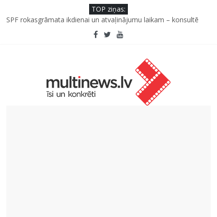
TOP ziņas:
Kad bērns atsakās no dārzeņiem: padomi un receptes, kas var
palīdzēt
SPF rokasgrāmata ikdienai un atvaļinājumu laikam – konsultē
farmaceite
Iniciatīvā “Daru labu dabai” aicina palīdzēt atjaunot Jašas upes
tecējumu
Septiņas profesijas, kas izturēs mākslīgā intelekta laikmetu
Kāpēc padomju militāro mantojumu ir svarīgi izprast arī šodien
un kā to palīdz paveikt papildinātā realitāte