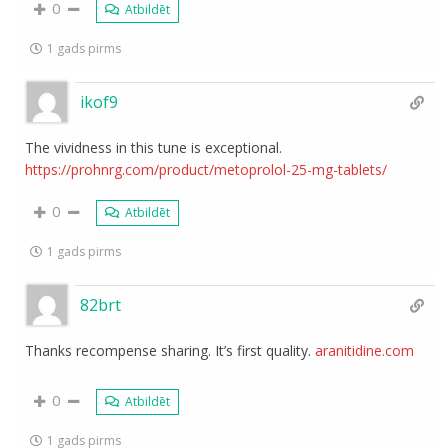
0
Atbildēt
1 gads pirms
ikof9
The vividness in this tune is exceptional.
https://prohnrg.com/product/metoprolol-25-mg-tablets/
0
Atbildēt
1 gads pirms
82brt
Thanks recompense sharing. It’s first quality.
aranitidine.com
0
Atbildēt
1 gads pirms