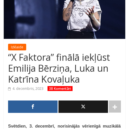
Izklaide
“X Faktora” finālā iekļūst
Emilija Bērziņa, Luka un
Katrīna Kovaļuka
4. decembris, 2023
38 Komentāri
Svētdien, 3. decembrī, norisinājās vērienīgā muzikālā