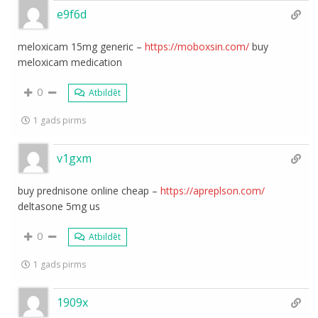
e9f6d
meloxicam 15mg generic –
https://moboxsin.com/
buy
meloxicam medication
0
Atbildēt
1 gads pirms
v1gxm
buy prednisone online cheap –
https://apreplson.com/
deltasone 5mg us
0
Atbildēt
1 gads pirms
1909x