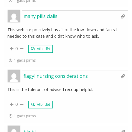
1 gads pirms
many pills cialis
This website positively has all of the low-down and facts I
needed to this case and didn’t know who to ask.
0
Atbildēt
1 gads pirms
flagyl nursing considerations
This is the tolerant of advise I recoup helpful.
0
Atbildēt
1 gads pirms
bksbl