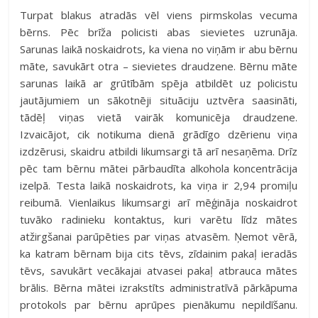
Turpat blakus atradās vēl viens pirmskolas vecuma
bērns. Pēc brīža policisti abas sievietes uzrunāja.
Sarunas laikā noskaidrots, ka viena no viņām ir abu bērnu
māte, savukārt otra – sievietes draudzene. Bērnu māte
sarunas laikā ar grūtībām spēja atbildēt uz policistu
jautājumiem un sākotnēji situāciju uztvēra saasināti,
tādēļ viņas vietā vairāk komunicēja draudzene.
Izvaicājot, cik notikuma dienā grādīgo dzērienu viņa
izdzērusi, skaidru atbildi likumsargi tā arī nesaņēma. Drīz
pēc tam bērnu mātei pārbaudīta alkohola koncentrācija
izelpā. Testa laikā noskaidrots, ka viņa ir 2,94 promiļu
reibumā. Vienlaikus likumsargi arī mēģināja noskaidrot
tuvāko radinieku kontaktus, kuri varētu līdz mātes
atžirgšanai parūpēties par viņas atvasēm. Ņemot vērā,
ka katram bērnam bija cits tēvs, zīdainim pakaļ ieradās
tēvs, savukārt vecākajai atvasei pakaļ atbrauca mātes
brālis. Bērna mātei izrakstīts administratīvā pārkāpuma
protokols par bērnu aprūpes pienākumu nepildīšanu.