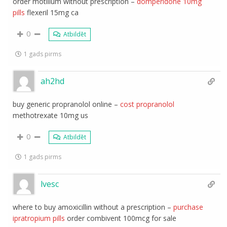
order motilium without prescription –
domperidone 10mg
pills
flexeril 15mg ca
0
Atbildēt
1 gads pirms
ah2hd
buy generic propranolol online –
cost propranolol
methotrexate 10mg us
0
Atbildēt
1 gads pirms
lvesc
where to buy amoxicillin without a prescription –
purchase
ipratropium pills
order combivent 100mcg for sale