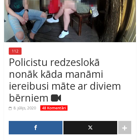
112
Policistu redzeslokā
nonāk kāda manāmi
iereibusi māte ar diviem
bērniem
8. jūlijs, 2020
48 Komentāri