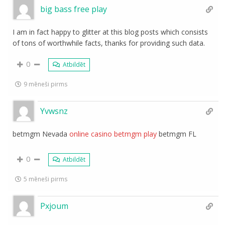
big bass free play
I am in fact happy to glitter at this blog posts which consists
of tons of worthwhile facts, thanks for providing such data.
0
Atbildēt
9 mēneši pirms
Yvwsnz
betmgm Nevada
online casino betmgm play
betmgm FL
0
Atbildēt
5 mēneši pirms
Pxjoum