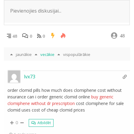
ki
48
48
0
0
jaunākie
vecākie
vispopulārākie
lvx73
order clomid pills how much does clomiphene cost without
insurance can i order generic clomid online
buy generic
clomiphene without dr prescription
cost clomiphene for sale
clomid uses cost of cheap clomid prices
0
Atbildēt