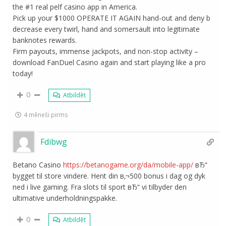
the #1 real pelf casino app in America.
Pick up your $1000 OPERATE IT AGAIN hand-out and deny b
decrease every twirl, hand and somersault into legitimate
banknotes rewards.
Firm payouts, immense jackpots, and non-stop activity –
download FanDuel Casino again and start playing like a pro
today!
0
Atbildēt
4 mēneši pirms
Fdibwg
Betano Casino
https://betanogame.org/da/mobile-app/
вЂ“
bygget til store vindere. Hent din в‚¬500 bonus i dag og dyk
ned i live gaming. Fra slots til sport вЂ“ vi tilbyder den
ultimative underholdningspakke.
0
Atbildēt