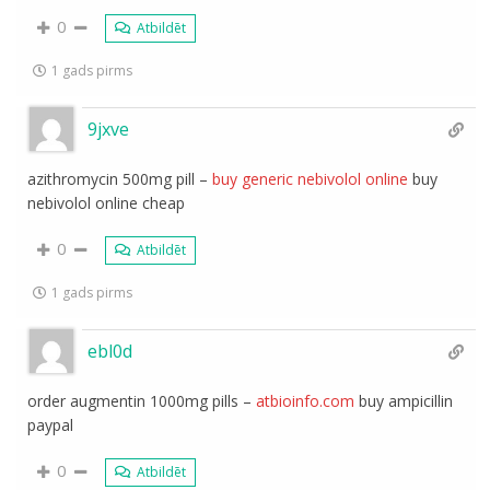
0
Atbildēt
1 gads pirms
9jxve
azithromycin 500mg pill –
buy generic nebivolol online
buy
nebivolol online cheap
0
Atbildēt
1 gads pirms
ebl0d
order augmentin 1000mg pills –
atbioinfo.com
buy ampicillin
paypal
0
Atbildēt