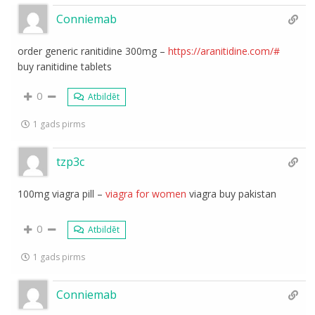
Conniemab
order generic ranitidine 300mg –
https://aranitidine.com/#
buy ranitidine tablets
0
Atbildēt
1 gads pirms
tzp3c
100mg viagra pill –
viagra for women
viagra buy pakistan
0
Atbildēt
1 gads pirms
Conniemab