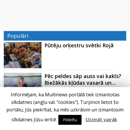
Populāri
Pūtēju orķestru svētki Rojā
Pēc peldes sāp auss vai kakls?
Biežākās kļūdas vasarā un…
Informējam, ka Multinews portālā tiek izmantotas
sīkdatnes (angļu val. "cookies"). Turpinot lietot šo
Ko kaķa deguns var un nevar
portālu, Jūs piekrītat, ka mēs uzkrāsim un izmantosim
pastāstīt par viņa veselību?
sīkdatnes Jūsu ierīcē.
Uzzināt vairāk
Piekrītu