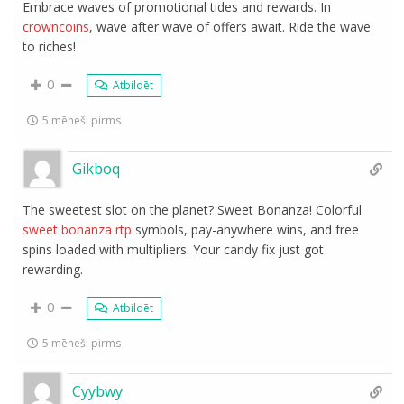
Embrace waves of promotional tides and rewards. In
crowncoins
, wave after wave of offers await. Ride the wave
to riches!
0
Atbildēt
5 mēneši pirms
Gikboq
The sweetest slot on the planet? Sweet Bonanza! Colorful
sweet bonanza rtp
symbols, pay-anywhere wins, and free
spins loaded with multipliers. Your candy fix just got
rewarding.
0
Atbildēt
5 mēneši pirms
Cyybwy