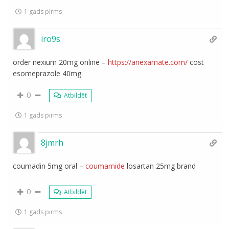
1 gads pirms
iro9s
order nexium 20mg online –
https://anexamate.com/
cost
esomeprazole 40mg
0
Atbildēt
1 gads pirms
8jmrh
coumadin 5mg oral –
coumamide
losartan 25mg brand
0
Atbildēt
1 gads pirms