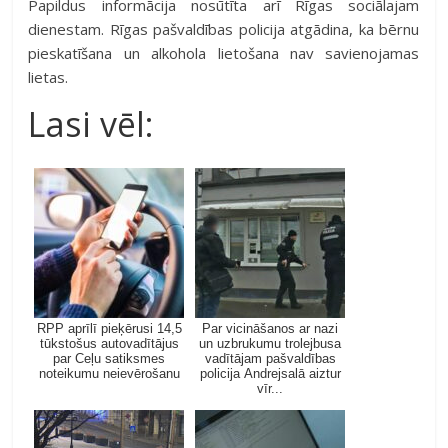
Papildus informācija nosūtīta arī Rīgas sociālajam
dienestam. Rīgas pašvaldības policija atgādina, ka bērnu
pieskatīšana un alkohola lietošana nav savienojamas
lietas.
Lasi vēl:
RPP aprīlī pieķērusi 14,5
Par vicināšanos ar nazi
tūkstošus autovadītājus
un uzbrukumu trolejbusa
par Ceļu satiksmes
vadītājam pašvaldības
noteikumu neievērošanu
policija Andrejsalā aiztur
vīr...