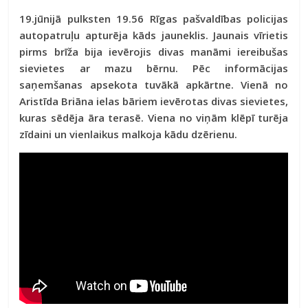
19.jūnijā pulksten 19.56 Rīgas pašvaldības policijas
autopatruļu apturēja kāds jauneklis. Jaunais vīrietis
pirms brīža bija ievērojis divas manāmi iereibušas
sievietes ar mazu bērnu. Pēc informācijas
saņemšanas apsekota tuvākā apkārtne. Vienā no
Aristīda Briāna ielas bāriem ievērotas divas sievietes,
kuras sēdēja āra terasē. Viena no viņām klēpī turēja
zīdaini un vienlaikus malkoja kādu dzērienu.