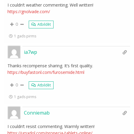
I couldn’t weather commenting. Well written!
https://gnolvade.com/
0
Atbildēt
1 gads pirms
ia7wp
Thanks recompense sharing. It’s first quality.
https://buyfastonl.com/furosemide.html
0
Atbildēt
1 gads pirms
Conniemab
I couldn’t resist commenting. Warmly written!
https://ursxdol.com/propecia-tablets-online/