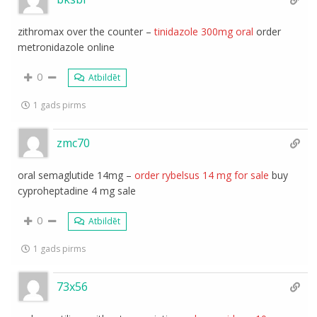
zithromax over the counter –
tinidazole 300mg oral
order
metronidazole online
0
Atbildēt
1 gads pirms
zmc70
oral semaglutide 14mg –
order rybelsus 14 mg for sale
buy
cyproheptadine 4 mg sale
0
Atbildēt
1 gads pirms
73x56