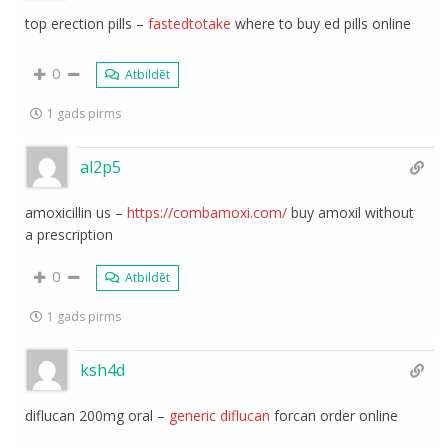
top erection pills –
fastedtotake
where to buy ed pills online
0
Atbildēt
1 gads pirms
al2p5
amoxicillin us –
https://combamoxi.com/
buy amoxil without
a prescription
0
Atbildēt
1 gads pirms
ksh4d
diflucan 200mg oral –
generic diflucan
forcan order online