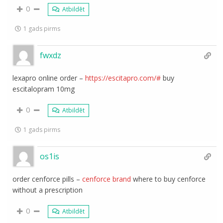
0
Atbildēt
1 gads pirms
fwxdz
lexapro online order –
https://escitapro.com/#
buy
escitalopram 10mg
0
Atbildēt
1 gads pirms
os1is
order cenforce pills –
cenforce brand
where to buy cenforce
without a prescription
0
Atbildēt