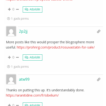
0
Atbildēt
1 gads pirms
2p2jj
More posts like this would prosper the blogosphere more
useful.
https://prohnrg.com/product/rosuvastatin-for-sale/
0
Atbildēt
1 gads pirms
atw99
Thanks on putting this up. It’s understandably done.
https://aranitidine.com/fr/sibelium/
0
Atbildēt