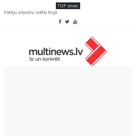
TOP ziņas:
Deigeļu pāris izdod otro singlu “Plkst. 3.00” no topošā albuma
Pūtēju orķestru svētki Rojā
Pēc peldes sāp auss vai kakls? Biežākās kļūdas vasarā un kā no
tām izvairīties
Ko kaķa deguns var un nevar pastāstīt par viņa veselību?
“Virši” neto peļņa pirmajā pusgadā sasniedz 4,2 miljonus eiro