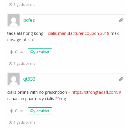
1 gads pirms
pcfez
tadalafil hong kong –
cialis manufacturer coupon 2018
max
dosage of cialis
0
Atbildēt
1 gads pirms
qt633
cialis online with no prescription –
https://strongtadafl.com/#
canadian pharmacy cialis 20mg
0
Atbildēt
1 gads pirms