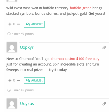
Wild West wins wait in buffalo territory.
buffalo grand
brings
stacked symbols, bonus storms, and jackpot gold. Get yours!
0
Atbildēt
5 mēneši pirms
Oxpkyr
New to Chumba? You’ll get
chumba casino $100 free play
just for creating an account. Spin incredible slots and turn
Sweeps into real prizes — try it today!
0
Atbildēt
5 mēneši pirms
Uuyzus