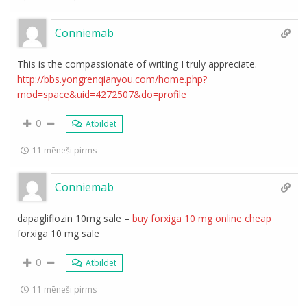
Conniemab
This is the compassionate of writing I truly appreciate.
http://bbs.yongrenqianyou.com/home.php?
mod=space&uid=4272507&do=profile
0
Atbildēt
11 mēneši pirms
Conniemab
dapagliflozin 10mg sale –
buy forxiga 10 mg online cheap
forxiga 10 mg sale
0
Atbildēt
11 mēneši pirms