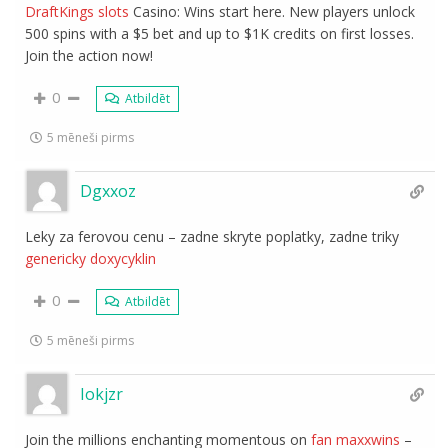
DraftKings slots
Casino: Wins start here. New players unlock
500 spins with a $5 bet and up to $1K credits on first losses.
Join the action now!
0
Atbildēt
5 mēneši pirms
Dgxxoz
Leky za ferovou cenu – zadne skryte poplatky, zadne triky
genericky doxycyklin
0
Atbildēt
5 mēneši pirms
Iokjzr
Join the millions enchanting momentous on
fan maxxwins
–