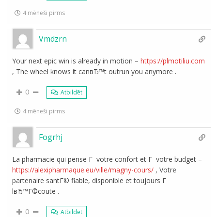
4 mēneši pirms
Vmdzrn
Your next epic win is already in motion –
https://plmotiliu.com
, The wheel knows it canвЂ™t outrun you anymore .
0
Atbildēt
4 mēneši pirms
Fogrhj
La pharmacie qui pense Г votre confort et Г votre budget –
https://alexipharmaque.eu/ville/magny-cours/
, Votre
partenaire santГ© fiable, disponible et toujours Г
lвЂ™Г©coute .
0
Atbildēt