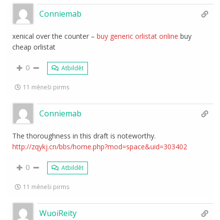
Conniemab
xenical over the counter –
buy generic orlistat online
buy
cheap orlistat
0
Atbildēt
11 mēneši pirms
Conniemab
The thoroughness in this draft is noteworthy.
http://zqykj.cn/bbs/home.php?mod=space&uid=303402
0
Atbildēt
11 mēneši pirms
WuoiReity