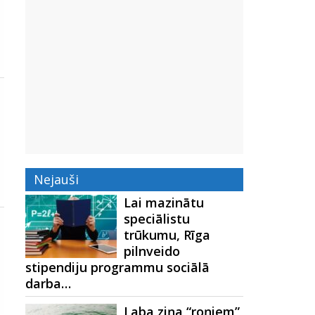
Nejauši
Lai mazinātu
speciālistu
trūkumu, Rīga
pilnveido
stipendiju programmu sociālā
darba…
Laba ziņa “roņiem”