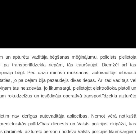
 un apturētu vadītāja bēgšanas mēģinājumu, policists pielietoja
s pa transportlīdzekļa riepām, tās cauršaujot. Diemžēl arī tas
urpināja bēgt. Pēc dažu minūšu mukšanas, autovadītājs iebrauca
ties, jo pa ceļam bija pazaudējis divas riepas. Arī tad vadītājs vēl
am tas neizdevās, jo likumsargi, pielietojot elektrošoka pistoli un
iņam rokudzelžus un iesēdināja operatīvā transportlīdzekļa aizturēto
ietim nav derīgas autovadītāja apliecības. Ņemot vērā notikušā
edicīniskās palīdzības dienests un Valsts policijas ekipāža, kas
 darbinieki aizturēto personu nodeva Valsts policijas likumsargiem