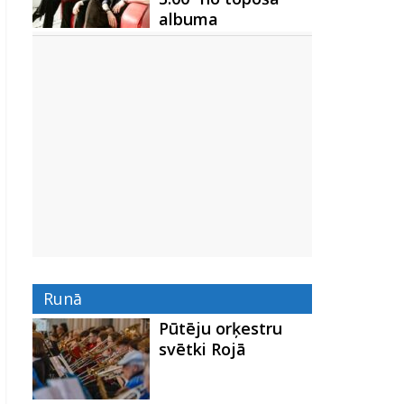
albuma
Runā
Pūtēju orķestru
svētki Rojā