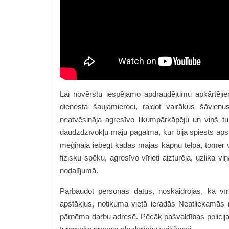
Lai novērstu iespējamo apdraudējumu apkārtējiem
dienesta šaujamieroci, raidot vairākus šāvienu
neatvēsināja agresīvo likumpārkāpēju un viņš t
daudzdzīvokļu māju pagalmā, kur bija spiests apstā
mēģināja iebēgt kādas mājas kāpņu telpā, tomēr viņ
fizisku spēku, agresīvo vīrieti aizturēja, uzlika v
nodalījumā.
Pārbaudot personas datus, noskaidrojās, ka vīr
apstākļus, notikuma vietā ieradās Neatliekamās m
pārņēma darbu adresē. Pēcāk pašvaldības policijas