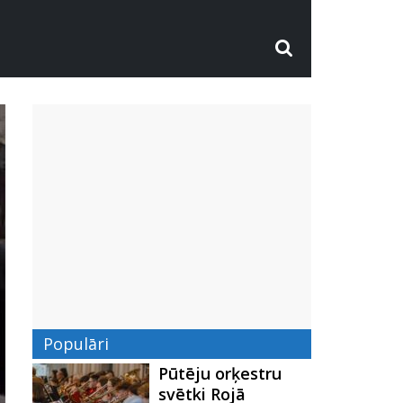
Populāri
Pūtēju orķestru
svētki Rojā