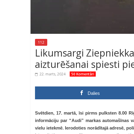
112
Likumsargi Ziepniekkal
aizturēšanai spiesti p
22. marts, 2024
50 Komentāri
Dalies
Svētdien, 17. martā, īsi pirms pulksten 8.00 
informāciju par “Audi” markas automašīnas vad
vielu ietekmē. Ierodoties norādītajā adresē, poli