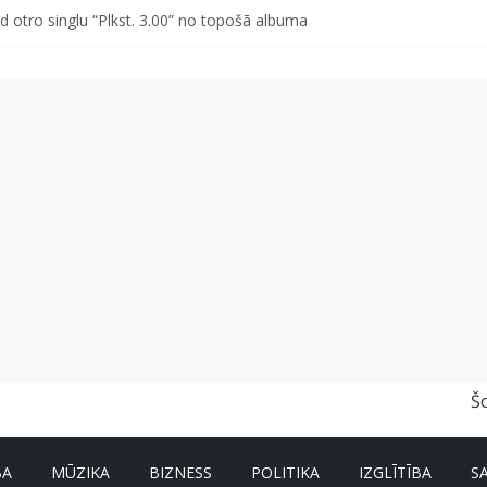
a pirmajā pusgadā sasniedz 4,2 miljonus eiro
d otro singlu “Plkst. 3.00” no topošā albuma
vētki Rojā
ss vai kakls? Biežākās kļūdas vasarā un kā no tām izvairīties
r un nevar pastāstīt par viņa veselību?
Š
BA
MŪZIKA
BIZNESS
POLITIKA
IZGLĪTĪBA
S