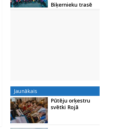
Biķernieku trasē
Jaunākais
Pūtēju orķestru
svētki Rojā