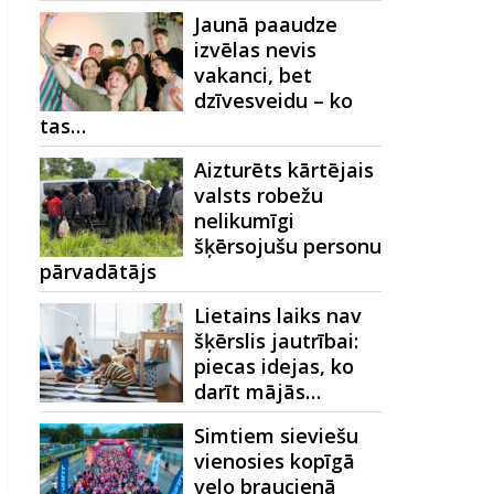
Jaunā paaudze
izvēlas nevis
vakanci, bet
dzīvesveidu – ko
tas…
Aizturēts kārtējais
valsts robežu
nelikumīgi
šķērsojušu personu
pārvadātājs
Lietains laiks nav
šķērslis jautrībai:
piecas idejas, ko
darīt mājās…
Simtiem sieviešu
vienosies kopīgā
velo braucienā