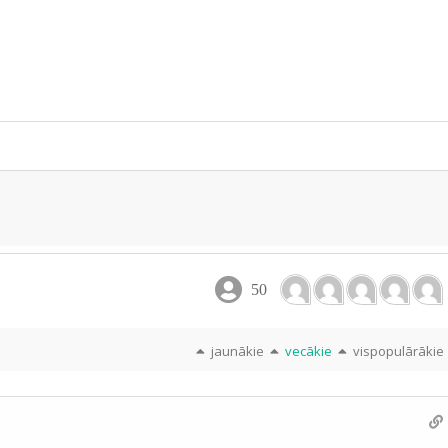
e
50
jaunākie
vecākie
vispopulārākie