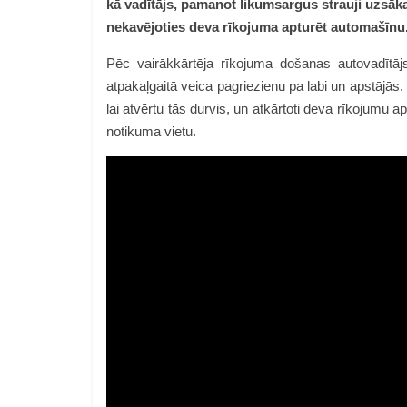
kā vadītājs, pamanot likumsargus strauji uzsāka
nekavējoties deva rīkojuma apturēt automašīnu
Pēc vairākkārtēja rīkojuma došanas autovadītājs
atpakaļgaitā veica pagriezienu pa labi un apstājās.
lai atvērtu tās durvis, un atkārtoti deva rīkojumu
notikuma vietu.