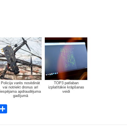
Policija varēs nosēdināt
TOP3 patlaban
vai notriekt dronus arī
izplatītākie krāpšanas
iespējama apdraudējuma
veidi
gadījumā
E
S
m
h
i
ar