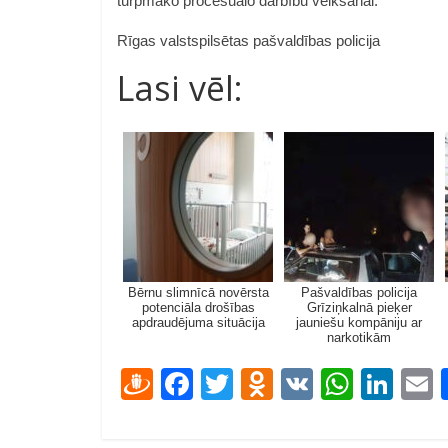
turpmāko procesuālo darbību veikšanai.
Rīgas valstspilsētas pašvaldības policija
Lasi vēl:
Bērnu slimnīcā novērsta
Pašvaldības policija
potenciāla drošības
Grīziņkalnā pieķer
apdraudējuma situācija
jauniešu kompāniju ar
narkotikām
D
F
T
O
V
W
Li
ra
ac
w
d
K
h
n
u
e
itt
n
at
k
a