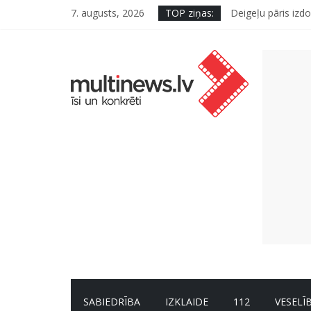
“Virši” neto peļņ
7. augusts, 2026
TOP ziņas:
Deigeļu pāris izdo
Pūtēju orķestru s
Pēc peldes sāp au
Ko kaķa deguns va
SABIEDRĪBA
IZKLAIDE
112
VESELĪ