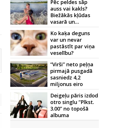
Pēc peldes sāp
auss vai kakls?
Biežākās kļūdas
vasarā un…
Ko kaķa deguns
var un nevar
pastāstīt par viņa
veselību?
“Virši” neto peļņa
pirmajā pusgadā
sasniedz 4,2
miljonus eiro
Deigeļu pāris izdod
otro singlu “Plkst.
3.00” no topošā
albuma