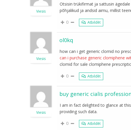
Otsisin trükifirmat ja sattusin ägedal
põhjalikud ja andsid aimu, millist teen
Viesis
0
Atbildēt
ol0kq
how can i get generic clomid no presc
can i purchase generic clomiphene wi
Viesis
clomid for sale clomiphene prescripti
0
Atbildēt
buy generic cialis professio
I am in fact delighted to glance at thi
providing such data.
Viesis
0
Atbildēt