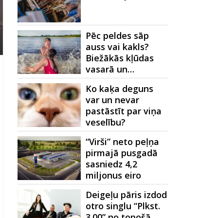
Pēc peldes sāp
auss vai kakls?
Biežākās kļūdas
vasarā un…
Ko kaķa deguns
var un nevar
pastāstīt par viņa
veselību?
“Virši” neto peļņa
pirmajā pusgadā
sasniedz 4,2
miljonus eiro
Deigeļu pāris izdod
otro singlu “Plkst.
3.00” no topošā