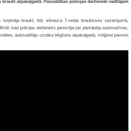
 braukt atpakaļgaitā. Pašvaldības policijas darbinieki vadītājam
.
 turpināja braukt, līdz iebrauca T-veida brauktuves sazarojumā,
 Brīdī, kad policijas darbinieks pieskrēja pie pārkāpēja automašīnas,
 apstāties, autovadītājs uzsāka bēgšanu atpakaļgaitā, mēģinot pamest