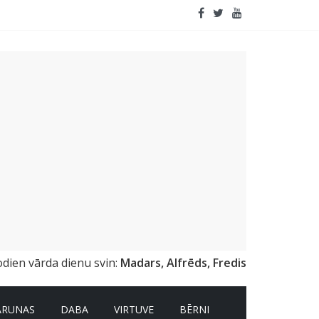
odien vārda dienu svin:
Madars, Alfrēds, Fredis
ARUNAS
DABA
VIRTUVE
BĒRNI