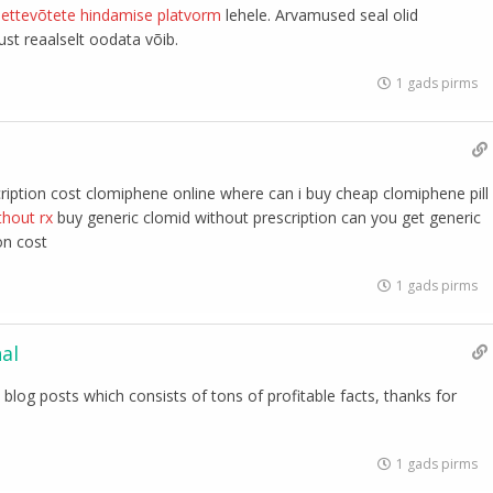
e
ettevõtete hindamise platvorm
lehele. Arvamused seal olid
ust reaalselt oodata võib.
1 gads pirms
ription cost clomiphene online where can i buy cheap clomiphene pill
thout rx
buy generic clomid without prescription can you get generic
on cost
1 gads pirms
nal
s blog posts which consists of tons of profitable facts, thanks for
1 gads pirms