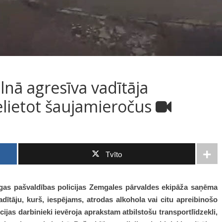
nā agresīva vadītāja
ielietot šaujamieročus
Tvīto
Rīgas pašvaldības policijas Zemgales pārvaldes ekipāža saņēma
ītāju, kurš, iespējams, atrodas alkohola vai citu apreibinošo
cijas darbinieki ievēroja aprakstam atbilstošu transportlīdzekli,