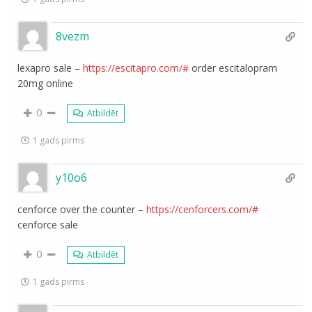
8vezm
lexapro sale –
https://escitapro.com/#
order escitalopram
20mg online
0
Atbildēt
1 gads pirms
y10o6
cenforce over the counter –
https://cenforcers.com/#
cenforce sale
0
Atbildēt
1 gads pirms