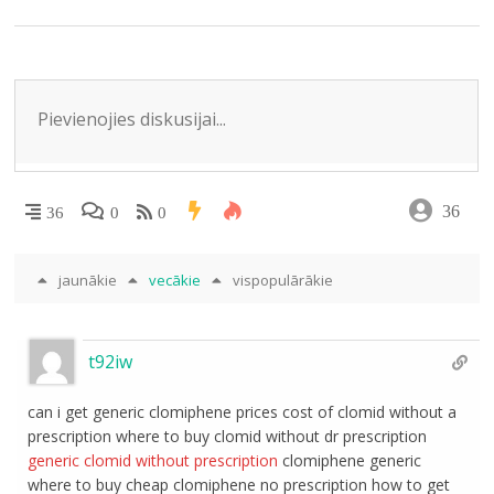
k
s
p
ni
ki
36
36
0
0
jaunākie
vecākie
vispopulārākie
t92iw
can i get generic clomiphene prices cost of clomid without a
prescription where to buy clomid without dr prescription
generic clomid without prescription
clomiphene generic
where to buy cheap clomiphene no prescription how to get