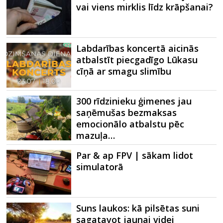
vai viens mirklis līdz krāpšanai?
Labdarības koncertā aicinās
atbalstīt piecgadīgo Lūkasu
cīņā ar smagu slimību
300 rīdzinieku ģimenes jau
saņēmušas bezmaksas
emocionālo atbalstu pēc
mazuļa…
Par & ap FPV | sākam lidot
simulatorā
Suns laukos: kā pilsētas suni
sagatavot jaunai videi