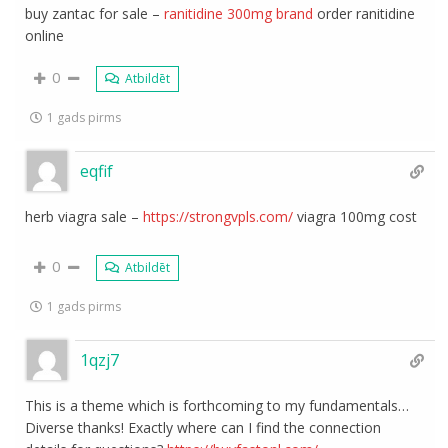
buy zantac for sale –
ranitidine 300mg brand
order ranitidine
online
0
Atbildēt
1 gads pirms
eqfif
herb viagra sale –
https://strongvpls.com/
viagra 100mg cost
0
Atbildēt
1 gads pirms
1qzj7
This is a theme which is forthcoming to my fundamentals…
Diverse thanks! Exactly where can I find the connection