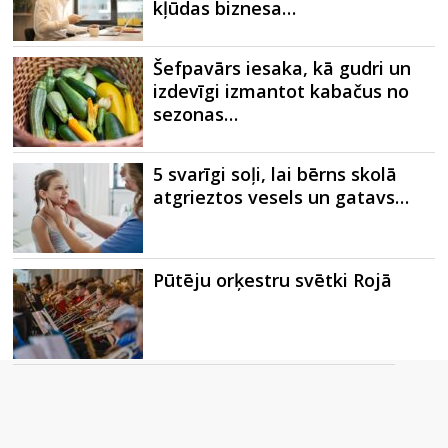
kļūdas biznesa…
Šefpavārs iesaka, kā gudri un
izdevīgi izmantot kabačus no
sezonas…
5 svarīgi soļi, lai bērns skolā
atgrieztos vesels un gatavs…
Pūtēju orķestru svētki Rojā