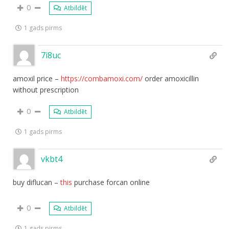
0
Atbildēt
1 gads pirms
7i8uc
amoxil price –
https://combamoxi.com/
order amoxicillin
without prescription
0
Atbildēt
1 gads pirms
vkbt4
buy diflucan –
this
purchase forcan online
0
Atbildēt
1 gads pirms