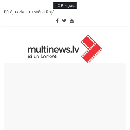
TOP ziņas:
Pūtēju orķestru svētki Rojā
Viens klikšķis līdz maksājumam vai viens mirklis līdz krāpšanai?
Kā neuzkāpt uz tiem pašiem grābekļiem: 5 iespējamās kļūdas
biznesa izaugsmē
Šefpavārs iesaka, kā gudri un izdevīgi izmantot kabačus no
sezonas sākuma līdz pat ziemai
5 svarīgi soļi, lai bērns skolā atgrieztos vesels un gatavs
mācībām