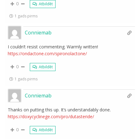
0
Atbildēt
1 gads pirms
Conniemab
I couldn’t resist commenting. Warmly written!
https://ondactone.com/spironolactone/
0
Atbildēt
1 gads pirms
Conniemab
Thanks on putting this up. It’s understandably done.
https://doxycyclinege.com/pro/dutasteride/
0
Atbildēt