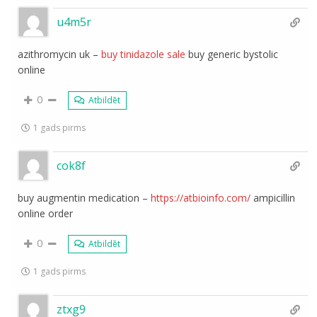
u4m5r
azithromycin uk –
buy tinidazole sale
buy generic bystolic
online
0
Atbildēt
1 gads pirms
cok8f
buy augmentin medication –
https://atbioinfo.com/
ampicillin
online order
0
Atbildēt
1 gads pirms
ztxg9