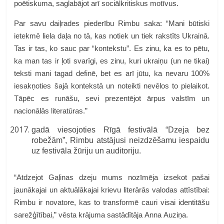
poētiskuma, saglabājot arī sociālkritiskus motīvus.
Par savu daiļrades piederību Rimbu saka: “Mani būtiski
ietekmē liela daļa no tā, kas notiek un tiek rakstīts Ukrainā.
Tas ir tas, ko sauc par “kontekstu”. Es zinu, ka es to pētu,
ka man tas ir ļoti svarīgi, es zinu, kuri ukraiņu (un ne tikai)
teksti mani tagad definē, bet es arī jūtu, ka nevaru 100%
iesakņoties šajā kontekstā un noteikti nevēlos to pielaikot.
Tāpēc es runāšu, sevi prezentējot ārpus valstīm un
nacionālās literatūras.”
gadā viesojoties Rīgā festivālā “Dzeja bez
robežām”, Rimbu atstājusi neizdzēšamu iespaidu
uz festivāla žūriju un auditoriju.
“Atdzejot Gaļinas dzeju mums nozīmēja izsekot pašai
jaunākajai un aktuālākajai krievu literārās valodas attīstībai:
Rimbu ir novatore, kas to transformē cauri visai identitāšu
sarežģītībai,” vēsta krājuma sastādītāja Anna Auziņa.