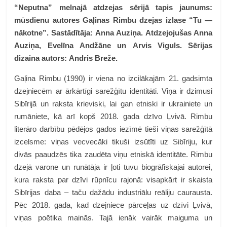
“Neputna” melnajā atdzejas sērijā tapis jaunums:
mūsdienu autores Gaļinas Rimbu dzejas izlase “Tu —
nākotne”. Sastādītāja: Anna Auziņa. Atdzejojušas Anna
Auziņa, Evelīna Andžāne un Arvis Viguls. Sērijas
dizaina autors: Andris Breže.
Gaļina Rimbu (1990) ir viena no izcilākajām 21. gadsimta
dzejniecēm ar ārkārtīgi sarežģītu identitāti. Viņa ir dzimusi
Sibīrijā un raksta krieviski, lai gan etniski ir ukrainiete un
rumāniete, kā arī kopš 2018. gada dzīvo Ļvivā. Rimbu
literāro darbību pēdējos gados iezīmē tieši viņas sarežģītā
izcelsme: viņas vecvecāki tikuši izsūtīti uz Sibīriju, kur
divās paaudzēs tika zaudēta viņu etniskā identitāte. Rimbu
dzejā varone un runātāja ir ļoti tuvu biogrāfiskajai autorei,
kura raksta par dzīvi rūpnīcu rajonā: visapkārt ir skaista
Sibīrijas daba – taču dažādu industriālu reāliju caurausta.
Pēc 2018. gada, kad dzejniece pārceļas uz dzīvi Ļvivā,
viņas poētika mainās. Tajā ienāk vairāk maiguma un