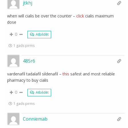
jtkhj
when will cialis be over the counter –
click
cialis maximum
dose
0
Atbildēt
1 gads pirms
485r6
vardenafil tadalafil sildenafil –
this
safest and most reliable
pharmacy to buy cialis
0
Atbildēt
1 gads pirms
Conniemab