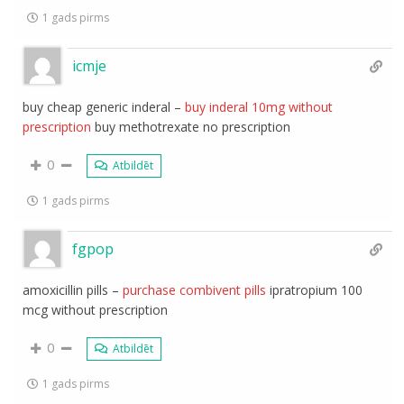
1 gads pirms
icmje
buy cheap generic inderal –
buy inderal 10mg without
prescription
buy methotrexate no prescription
0
Atbildēt
1 gads pirms
fgpop
amoxicillin pills –
purchase combivent pills
ipratropium 100
mcg without prescription
0
Atbildēt
1 gads pirms