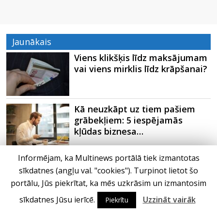
Jaunākais
Viens klikšķis līdz maksājumam
vai viens mirklis līdz krāpšanai?
Kā neuzkāpt uz tiem pašiem
grābekļiem: 5 iespējamās
kļūdas biznesa…
Informējam, ka Multinews portālā tiek izmantotas
Šefpavārs iesaka, kā gudri un
sīkdatnes (angļu val. "cookies"). Turpinot lietot šo
izdevīgi izmantot kabačus no
sezonas…
portālu, Jūs piekrītat, ka mēs uzkrāsim un izmantosim
sīkdatnes Jūsu ierīcē.
Uzzināt vairāk
Piekrītu
5 svarīgi soļi, lai bērns skolā