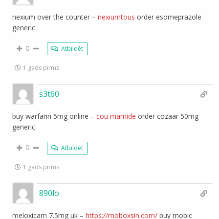
nexium over the counter –
nexiumtous
order esomeprazole
generic
0
Atbildēt
1 gads pirms
s3t60
buy warfarin 5mg online –
cou mamide
order cozaar 50mg
generic
0
Atbildēt
1 gads pirms
890lo
meloxicam 7.5mg uk –
https://moboxsin.com/
buy mobic