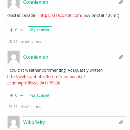
Conniemab
orlistat canada –
https://asacostat.com/
buy orlistat 120mg
0
Atbildēt
11 mēneši pirms
Conniemab
I couldn’t weather commenting. Adequately written!
http://web.symbol.rs/forum/member.php?
action=profile&uid=1175028
0
Atbildēt
11 mēneši pirms
WikpReity