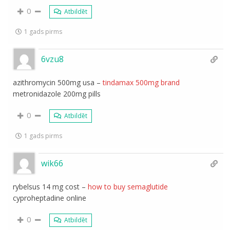
0
Atbildēt
1 gads pirms
6vzu8
azithromycin 500mg usa –
tindamax 500mg brand
metronidazole 200mg pills
0
Atbildēt
1 gads pirms
wik66
rybelsus 14 mg cost –
how to buy semaglutide
cyproheptadine online
0
Atbildēt