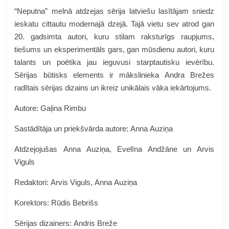
“Neputna” melnā atdzejas sērija latviešu lasītājam sniedz
ieskatu cittautu modernajā dzejā. Tajā vietu sev atrod gan
20. gadsimta autori, kuru stilam raksturīgs raupjums,
tiešums un eksperimentāls gars, gan mūsdienu autori, kuru
talants un poētika jau ieguvusi starptautisku ievērību.
Sērijas būtisks elements ir mākslinieka Andra Brežes
radītais sērijas dizains un ikreiz unikālais vāka iekārtojums.
Autore: Gaļina Rimbu
Sastādītāja un priekšvārda autore: Anna Auziņa
Atdzejojušas Anna Auziņa, Evelīna Andžāne un Arvis
Viguls
Redaktori: Arvis Viguls, Anna Auziņa
Korektors: Rūdis Bebrišs
Sērijas dizainers: Andris Breže