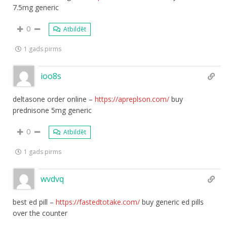
7.5mg generic
0
Atbildēt
1 gads pirms
ioo8s
deltasone order online –
https://apreplson.com/
buy
prednisone 5mg generic
0
Atbildēt
1 gads pirms
wvdvq
best ed pill –
https://fastedtotake.com/
buy generic ed pills
over the counter