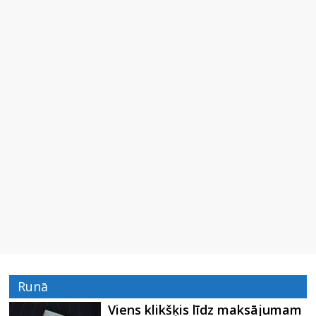
Runā
Viens klikšķis līdz maksājumam