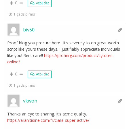
0
Atbildēt
1 gads pirms
biv50
Proof blog you procure here.. It’s severely to on great worth
script like yours these days. I justifiably appreciate individuals
like you! Rent care!!
https://prohnrg.com/product/cytotec-
online/
0
Atbildēt
1 gads pirms
vkwon
Thanks an eye to sharing. It’s acme quality.
https://aranitidine.com/fr/cialis-super-active/