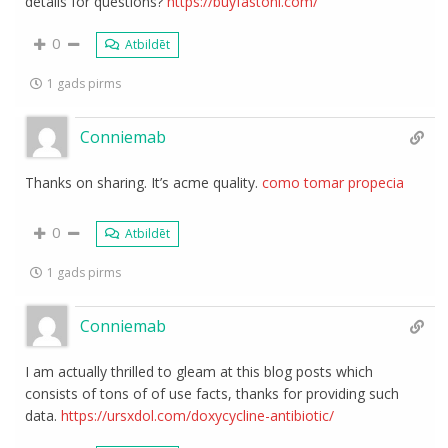
details for questions?
https://buyfastonl.com/
0
Atbildēt
1 gads pirms
Conniemab
Thanks on sharing. It’s acme quality.
como tomar propecia
0
Atbildēt
1 gads pirms
Conniemab
I am actually thrilled to gleam at this blog posts which
consists of tons of of use facts, thanks for providing such
data.
https://ursxdol.com/doxycycline-antibiotic/