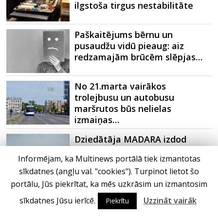
ilgstoša tirgus nestabilitāte
Paškaitējums bērnu un
pusaudžu vidū pieaug: aiz
redzamajām brūcēm slēpjas…
No 21.marta vairākos
trolejbusu un autobusu
maršrutos būs nelielas
izmaiņas…
Dziedātāja MADARA izdod
vasaras saulgriežiem veltītu
Informējam, ka Multinews portālā tiek izmantotas
dziesmu
sīkdatnes (angļu val. "cookies"). Turpinot lietot šo
portālu, Jūs piekrītat, ka mēs uzkrāsim un izmantosim
Prāta Vētra un Mesa vienojas
sīkdatnes Jūsu ierīcē.
Uzzināt vairāk
kopīgā dziesmā
Piekrītu