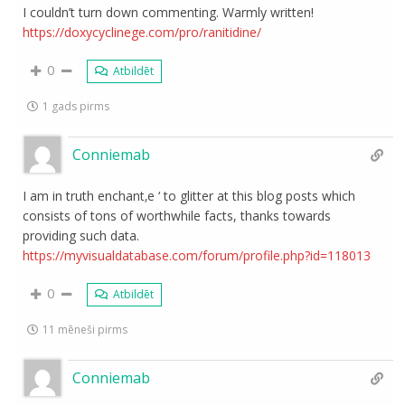
I couldn’t turn down commenting. Warmly written!
https://doxycyclinege.com/pro/ranitidine/
0
Atbildēt
1 gads pirms
Conniemab
I am in truth enchant‚e ‘ to glitter at this blog posts which
consists of tons of worthwhile facts, thanks towards
providing such data.
https://myvisualdatabase.com/forum/profile.php?id=118013
0
Atbildēt
11 mēneši pirms
Conniemab