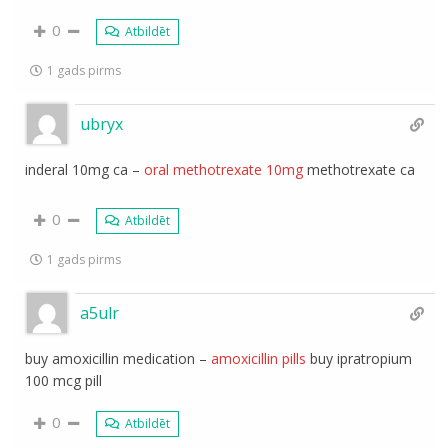
0
Atbildēt
1 gads pirms
ubryx
inderal 10mg ca –
oral methotrexate 10mg
methotrexate ca
0
Atbildēt
1 gads pirms
a5ulr
buy amoxicillin medication –
amoxicillin pills
buy ipratropium
100 mcg pill
0
Atbildēt