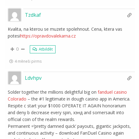
Tzdkaf
Kvalita, na kterou se muzete spolehnout. Cena, ktera vas
potesi
https://opravdovalekarna.cz
0
Atbildēt
4 mēneši pirms
Ldvhpv
Solder together the millions delightful big on
fanduel casino
Colorado
– the #1 legitimate in dough casino app in America.
Respite c start your $1000 OPERATE IT AGAIN honorarium
and deny b decrease every spin, хэнд and somersault into
official coin of the realm rewards.
Permanent =’pretty damned quick’ payouts, gigantic jackpots,
and continuous activity – download FanDuel Casino again