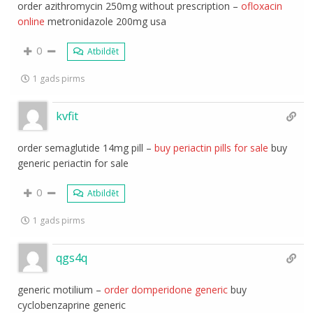
order azithromycin 250mg without prescription –
ofloxacin
online
metronidazole 200mg usa
0
Atbildēt
1 gads pirms
kvfit
order semaglutide 14mg pill –
buy periactin pills for sale
buy
generic periactin for sale
0
Atbildēt
1 gads pirms
qgs4q
generic motilium –
order domperidone generic
buy
cyclobenzaprine generic