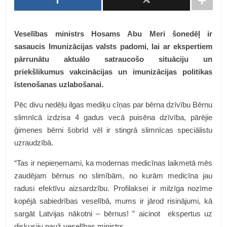
Veselības ministrs Hosams Abu Meri šonedēļ ir
sasaucis Imunizācijas valsts padomi, lai ar ekspertiem
pārrunātu aktuālo satraucošo situāciju un
priekšlikumus vakcinācijas un imunizācijas politikas
īstenošanas uzlabošanai.
Pēc divu nedēļu ilgas mediķu cīņas par bērna dzīvību Bērnu
slimnīcā izdzisa 4 gadus vecā puisēna dzīvība, pārējie
ģimenes bērni šobrīd vēl ir stingrā slimnīcas speciālistu
uzraudzībā.
“Tas ir nepieņemami, ka modernas medicīnas laikmetā mēs
zaudējam bērnus no slimībām, no kurām medicīna jau
radusi efektīvu aizsardzību. Profilaksei ir milzīga nozīme
kopējā sabiedrības veselībā, mums ir jārod risinājumi, kā
sargāt Latvijas nākotni – bērnus! ” aicinot ekspertus uz
diskusiju pauž veselības ministrs.