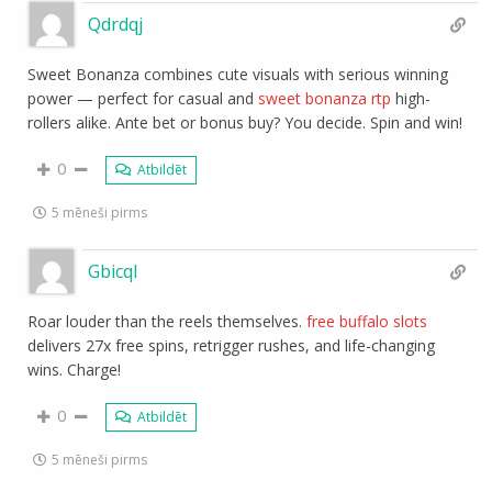
Qdrdqj
Sweet Bonanza combines cute visuals with serious winning
power — perfect for casual and
sweet bonanza rtp
high-
rollers alike. Ante bet or bonus buy? You decide. Spin and win!
0
Atbildēt
5 mēneši pirms
Gbicql
Roar louder than the reels themselves.
free buffalo slots
delivers 27x free spins, retrigger rushes, and life-changing
wins. Charge!
0
Atbildēt
5 mēneši pirms