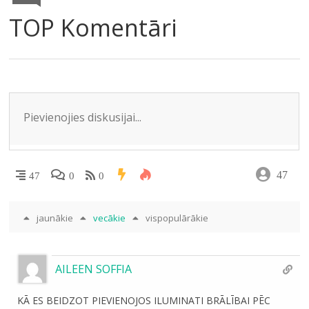
e
o
kl
A
dI
TOP Komentāri
m
o
as
p
n
k
s
p
ni
ki
47
47
0
0
jaunākie
vecākie
vispopulārākie
AILEEN SOFFIA
KĀ ES BEIDZOT PIEVIENOJOS ILUMINATI BRĀLĪBAI PĒC