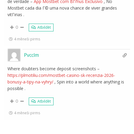
de verdade –
App Mostbet com BГґnus Exclusivo
, No
Mostbet cada dia Г© uma nova chance de viver grandes
vitГіrias .
0
Atbildēt
4 mēneši pirms
Pvcclm
Where doubters become deposit screenshots –
https://plmotiliu.com/mostbet-casino-sk-recenzia-2026-
bonusy-a-tipy-na-vyhry/
, Spin into a world where anything is
possible .
0
Atbildēt
4 mēneši pirms