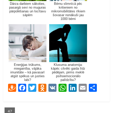
Dārza darbiem sākoties,
Bērnu slimnīcā pēc
pasargā sevi no muguras
kritieniem no
pārpūlēšanas un locītavu
mikromobilitātes rīkiem
sāpēm
šovasar nonākuši jau
1000 bērni
Enerģijas trūkums,
Klusuma anatomija:
miegainība, vājāka
kāpēc cilvēki gaida līdz
imunitāte – kā pavasarī
pēdējam, pirms meklē
atgūt spēkus un justies
psihoemocionālo
labi?
palīdzību?
D
F
T
O
V
W
Li
E
S
ra
ac
w
d
K
h
n
m
h
u
e
itt
n
at
k
ai
ar
gi
b
er
o
s
e
l
e
47