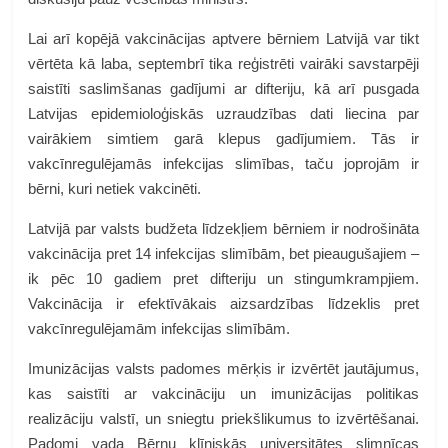
Lai arī kopējā vakcinācijas aptvere bērniem Latvijā var tikt
vērtēta kā laba, septembrī tika reģistrēti vairāki savstarpēji
saistīti saslimšanas gadījumi ar difteriju, kā arī pusgada
Latvijas epidemioloģiskās uzraudzības dati liecina par
vairākiem simtiem garā klepus gadījumiem. Tās ir
vakcīnregulējamās infekcijas slimības, taču joprojām ir
bērni, kuri netiek vakcinēti.
Latvijā par valsts budžeta līdzekļiem bērniem ir nodrošināta
vakcinācija pret 14 infekcijas slimībām, bet pieaugušajiem –
ik pēc 10 gadiem pret difteriju un stingumkrampjiem.
Vakcinācija ir efektīvākais aizsardzības līdzeklis pret
vakcīnregulējamām infekcijas slimībām.
Imunizācijas valsts padomes mērķis ir izvērtēt jautājumus,
kas saistīti ar vakcināciju un imunizācijas politikas
realizāciju valstī, un sniegtu priekšlikumus to izvērtēšanai.
Padomi vada Bērnu klīniskās universitātes slimnīcas