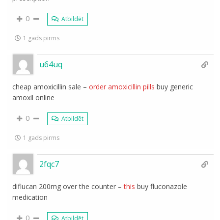
0
Atbildēt
1 gads pirms
u64uq
cheap amoxicillin sale –
order amoxicillin pills
buy generic
amoxil online
0
Atbildēt
1 gads pirms
2fqc7
diflucan 200mg over the counter –
this
buy fluconazole
medication
0
Atbildēt