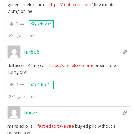
generic meloxicam –
https://moboxsin.com/
buy mobic
7.5mg online
0
Atbildēt
1 gads pirms
nm5o8
deltasone 40mg ca –
https://apreplson.com/
prednisone
10mg oral
0
Atbildēt
1 gads pirms
hbqv2
mens ed pills –
fast ed to take site
buy ed pills without a
prescription