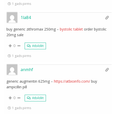
1 gads pirms
1la84
buy generic zithromax 250mg –
bystolic tablet
order bystolic
20mg sale
0
Atbildēt
1 gads pirms
anmhf
generic augmentin 625mg –
https://atbioinfo.com/
buy
ampicillin pill
0
Atbildēt
1 gads pirms