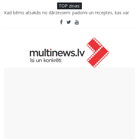
TOP ziņas:
Kāpēc padomju militāro mantojumu ir svarīgi izprast arī šodien
un kā to palīdz paveikt papildinātā realitāte
Kad bērns atsakās no dārzeņiem: padomi un receptes, kas var
palīdzēt
Deigeļu pāris izdod otro singlu “Plkst. 3.00” no topošā albuma
Iniciatīvā “Daru labu dabai” aicina palīdzēt atjaunot Jašas upes
tecējumu
Septiņas profesijas, kas izturēs mākslīgā intelekta laikmetu