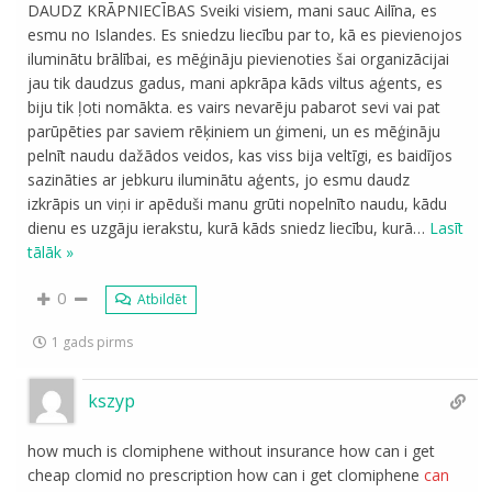
DAUDZ KRĀPNIECĪBAS Sveiki visiem, mani sauc Ailīna, es
esmu no Islandes. Es sniedzu liecību par to, kā es pievienojos
iluminātu brālībai, es mēģināju pievienoties šai organizācijai
jau tik daudzus gadus, mani apkrāpa kāds viltus aģents, es
biju tik ļoti nomākta. es vairs nevarēju pabarot sevi vai pat
parūpēties par saviem rēķiniem un ģimeni, un es mēģināju
pelnīt naudu dažādos veidos, kas viss bija veltīgi, es baidījos
sazināties ar jebkuru iluminātu aģents, jo esmu daudz
izkrāpis un viņi ir apēduši manu grūti nopelnīto naudu, kādu
dienu es uzgāju ierakstu, kurā kāds sniedz liecību, kurā
…
Lasīt
tālāk »
0
Atbildēt
1 gads pirms
kszyp
how much is clomiphene without insurance how can i get
cheap clomid no prescription how can i get clomiphene
can