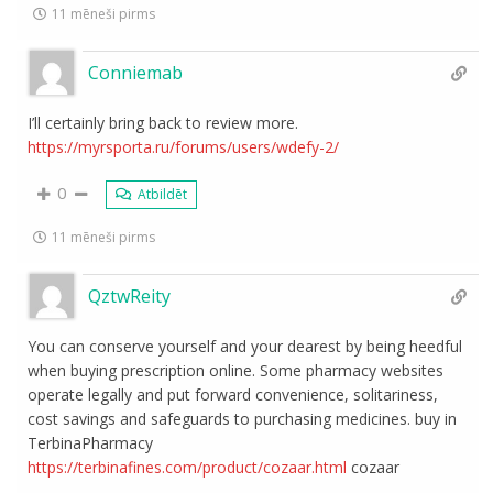
11 mēneši pirms
Conniemab
I’ll certainly bring back to review more.
https://myrsporta.ru/forums/users/wdefy-2/
0
Atbildēt
11 mēneši pirms
QztwReity
You can conserve yourself and your dearest by being heedful
when buying prescription online. Some pharmacy websites
operate legally and put forward convenience, solitariness,
cost savings and safeguards to purchasing medicines. buy in
TerbinaPharmacy
https://terbinafines.com/product/cozaar.html
cozaar