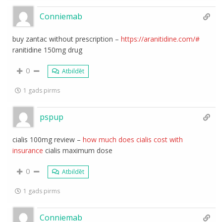
Conniemab
buy zantac without prescription –
https://aranitidine.com/#
ranitidine 150mg drug
0
Atbildēt
1 gads pirms
pspup
cialis 100mg review –
how much does cialis cost with
insurance
cialis maximum dose
0
Atbildēt
1 gads pirms
Conniemab