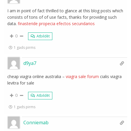
I am in point of fact thrilled to glance at this blog posts which
consists of tons of of use facts, thanks for providing such
data.
finasteride propecia efectos secundarios
0
Atbildēt
1 gads pirms
d9ya7
cheap viagra online australia –
viagra sale forum
cialis viagra
levitra for sale
0
Atbildēt
1 gads pirms
Conniemab