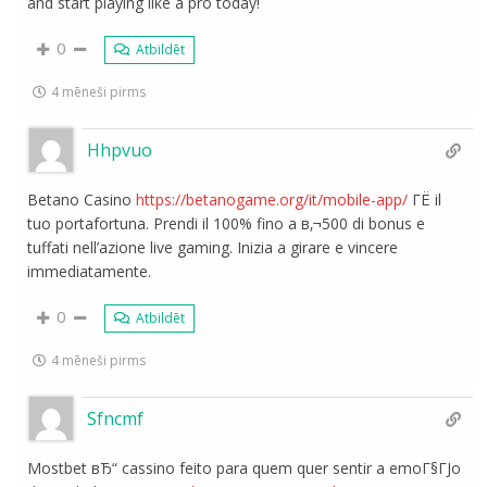
and start playing like a pro today!
0
Atbildēt
4 mēneši pirms
Hhpvuo
Betano Casino
https://betanogame.org/it/mobile-app/
ГЁ il
tuo portafortuna. Prendi il 100% fino a в‚¬500 di bonus e
tuffati nell’azione live gaming. Inizia a girare e vincere
immediatamente.
0
Atbildēt
4 mēneši pirms
Sfncmf
Mostbet вЂ“ cassino feito para quem quer sentir a emoГ§ГЈo