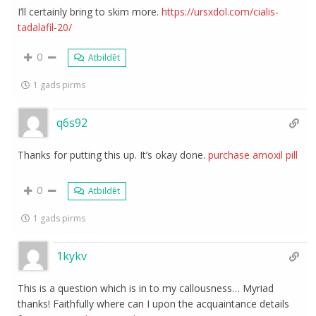
I’ll certainly bring to skim more.
https://ursxdol.com/cialis-
tadalafil-20/
0
Atbildēt
1 gads pirms
q6s92
Thanks for putting this up. It’s okay done.
purchase amoxil pill
0
Atbildēt
1 gads pirms
1kykv
This is a question which is in to my callousness… Myriad
thanks! Faithfully where can I upon the acquaintance details