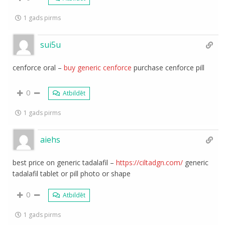
1 gads pirms
sui5u
cenforce oral –
buy generic cenforce
purchase cenforce pill
0
Atbildēt
1 gads pirms
aiehs
best price on generic tadalafil –
https://ciltadgn.com/
generic
tadalafil tablet or pill photo or shape
0
Atbildēt
1 gads pirms