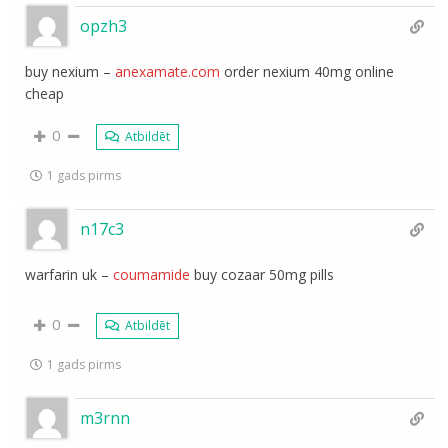
opzh3
buy nexium –
anexamate.com
order nexium 40mg online
cheap
0
Atbildēt
1 gads pirms
n17c3
warfarin uk –
coumamide
buy cozaar 50mg pills
0
Atbildēt
1 gads pirms
m3rnn