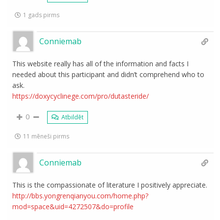
1 gads pirms
Conniemab
This website really has all of the information and facts I
needed about this participant and didn’t comprehend who to
ask.
https://doxycyclinege.com/pro/dutasteride/
0
Atbildēt
11 mēneši pirms
Conniemab
This is the compassionate of literature I positively appreciate.
http://bbs.yongrenqianyou.com/home.php?
mod=space&uid=4272507&do=profile