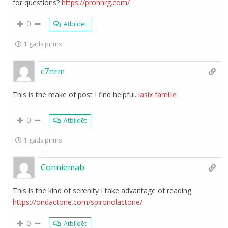
for questions?
https://prohnrg.com/
0
Atbildēt
1 gads pirms
c7nrm
This is the make of post I find helpful.
lasix famille
0
Atbildēt
1 gads pirms
Conniemab
This is the kind of serenity I take advantage of reading.
https://ondactone.com/spironolactone/
0
Atbildēt